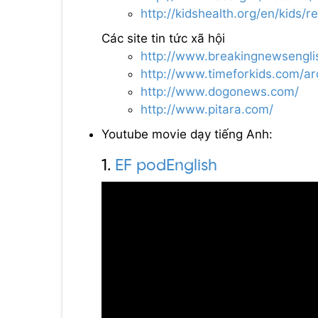
http://kidshealth.org/en/kids/r
Các site tin tức xã hội
http://www.breakingnewsengli
http://www.timeforkids.com/a
http://www.dogonews.com/
http://www.pitara.com/
Youtube movie dạy tiếng Anh:
1.
EF podEnglish