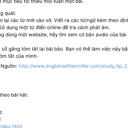
mục tiêu tối thiểu mỗi tuần một bài.
g quát.
hi lại các từ mới vào vở. Viết ra các từ/ngữ kèm theo địn
 Sử dụng một từ điển online để tra cách phát âm.
ng dùng một website, hãy tìm xem có bản audio của bài
cố gắng tóm tắt lại bài báo. Bạn có thể làm việc này b
tóm tắt của mình.
Nguồn:
http://www.englishwithjennifer.com/study_tip_2
theo bài hát:
c
l
index.html