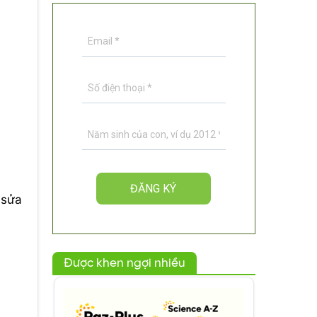
 sửa
Được khen ngợi nhiều