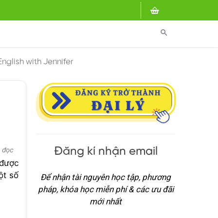
search
nglish with Jennifer
n
Đăng kí nhận email
t đọc
 được
ột số
Để nhận tài nguyên học tập, phương
pháp, khóa học miễn phí & các ưu đãi
mới nhất