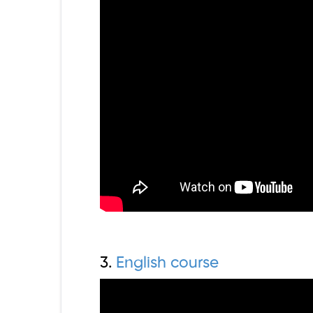
3.
English course