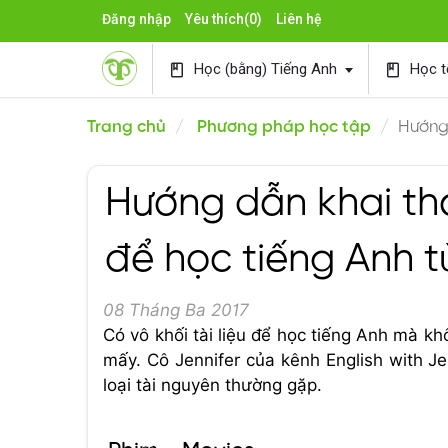
Đăng nhập
Yêu thích
(0)
Liên hệ
Học (bằng) Tiếng Anh
Học t
book
book
Trang chủ
Phương pháp học tập
Hướng 
Hướng dẫn khai thá
để học tiếng Anh từ
08 Tháng Ba 2017
Có vô khối tài liệu để học tiếng Anh mà kh
mấy. Cô Jennifer của kênh English with Je
loại tài nguyên thường gặp.