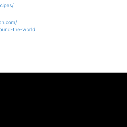
ecipes/
sh.com/
round-the-world