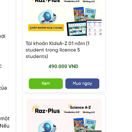
với
Tài khoản KidsA-Z 01 năm (1
student trong licence 5
students)
c
490.000 VND
Xem
Mua ngay
của
 một
 Nếu