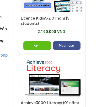
h
Licence KidsA-Z 01 năm (5
students)
 báo
2.190.000 VND
ằng
Xem
Mua ngay
.php
Achieve3000 Literacy (01 năm)