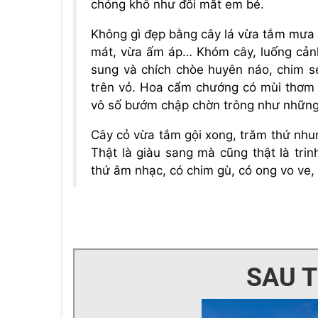
chóng khô như đôi mắt em bé.
Không gì đẹp bằng cây lá vừa tắm mưa x
mát, vừa ấm áp… Khóm cây, luống cảnh 
sung và chích chòe huyên náo, chim sẻ
trên vỏ. Hoa cẩm chướng có mùi thơm
vô số bướm chập chờn trông như những 
Cây cỏ vừa tắm gội xong, trăm thứ nhun
Thật là giàu sang mà cũng thật là tri
thứ âm nhạc, có chim gù, có ong vo ve, c