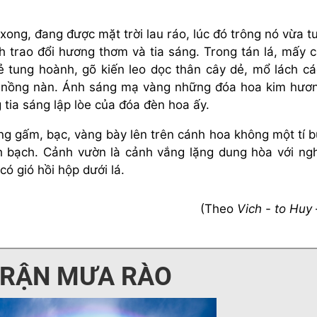
ong, đang được mặt trời lau ráo, lúc đó trông nó vừa t
trao đổi hương thơm và tia sáng. Trong tán lá, mấy 
 tung hoành, gõ kiến leo dọc thân cây dẻ, mổ lách c
 nồng nàn. Ánh sáng mạ vàng những đóa hoa kim hươn
tia sáng lập lòe của đóa đèn hoa ấy.
g gấm, bạc, vàng bày lên trên cánh hoa không một tí b
nh bạch. Cảnh vườn là cảnh vắng lặng dung hòa với ng
ó gió hồi hộp dưới lá.
(Theo
Vich - to Huy 