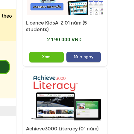
i theo
Licence KidsA-Z 01 năm (5
students)
2.190.000 VND
Xem
Mua ngay
2
Achieve3000 Literacy (01 năm)