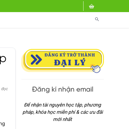
search
ớp
Đăng kí nhận email
t đọc
Để nhận tài nguyên học tập, phương
pháp, khóa học miễn phí & các ưu đãi
mới nhất
ũng