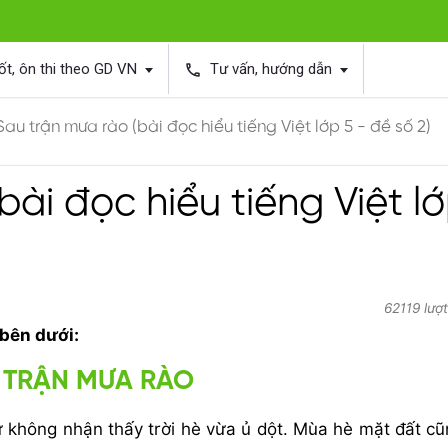
ốt, ôn thi theo GD VN
Tư vấn, hướng dẫn
phone
Sau trận mưa rào (bài đọc hiểu tiếng Việt lớp 5 - đề số 2)
bài đọc hiểu tiếng Việt l
62119 lượ
 bên dưới:
 TRẬN MƯA RÀO
ư không nhận thấy trời hè vừa ủ dột. Mùa hè mặt đất c