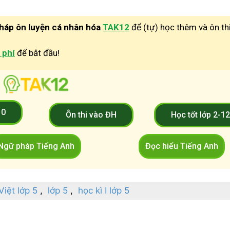
pháp ôn luyện cá nhân hóa
TAK12
để (tự) học thêm và ôn th
 phí
để bắt đầu!
10
Ôn thi vào ĐH
Học tốt lớp 2-1
Ngữ pháp Tiếng Anh
Đọc hiểu Tiếng Anh
Việt lớp 5
lớp 5
học kì I lớp 5