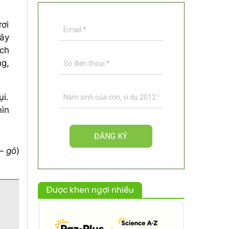
ươi
cây
ách
g,
ụi.
hìn
– gô
)
Được khen ngợi nhiều