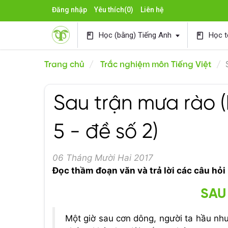
Đăng nhập
Yêu thích
(0)
Liên hệ
Học (bằng) Tiếng Anh
Học t
book
book
Trang chủ
Trắc nghiệm môn Tiếng Việt
Sau trận mưa rào (
5 - đề số 2)
06 Tháng Mười Hai 2017
Đọc thầm đoạn văn và trả lời các câu hỏi
SAU
Một giờ sau cơn dông, người ta hầu nh