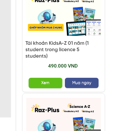
Tài khoản KidsA-Z 01 năm (1
student trong licence 5
students)
490.000 VND
Xem
Mua ngay