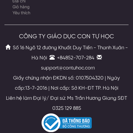
Địa chỉ
Giỏ hàng
Yêu thích
CÔNG TY GIÁO DỤC CON TỰ HỌC
Số 16 Ngõ 12 đường Khuất Duy Tiến - Thanh Xuân -
Hà Nội
+84852-707-284
support@contuhoc.com
Giấy chứng nhận ĐKDN số: 0107504320 | Ngày
cấp:13-7-2016 | Nơi cấp: Sở KH-ĐT TP. Hà Nội
Liên hệ làm Đại lý/ Đại sứ: Ms Trần Hương Giang SĐT
0325 129 885