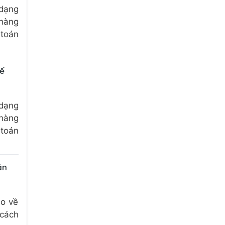
 dạng
 hàng
 toán
hế
 dạng
 hàng
 toán
ản
áo về
 cách