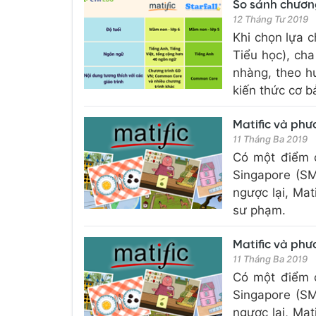
So sánh chương
12 Tháng Tư 2019
Khi chọn lựa c
Tiểu học), ch
nhàng, theo h
kiến thức cơ bả
Matific và ph
11 Tháng Ba 2019
Có một điểm c
Singapore (SM
ngược lại, Mat
sư phạm.
Matific và ph
11 Tháng Ba 2019
Có một điểm c
Singapore (SM
ngược lại, Mat