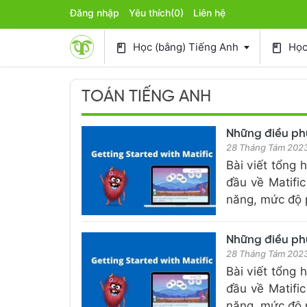
Đăng nhập
Yêu thích
(0)
Liên hệ
Học (bằng) Tiếng Anh
Học 
book
book
TOÁN TIẾNG ANH
Những điều phụ
28 Tháng Tám 202
Bài viết tổng 
đầu về Matific
năng, mức độ p
Những điều phụ
28 Tháng Tám 202
Bài viết tổng 
đầu về Matific
năng, mức độ p