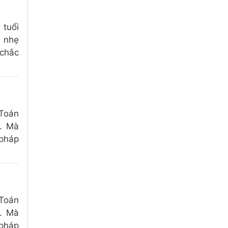
 tuổi
t nhẹ
 chắc
 Toán
o. Mà
 pháp
 Toán
o. Mà
 pháp