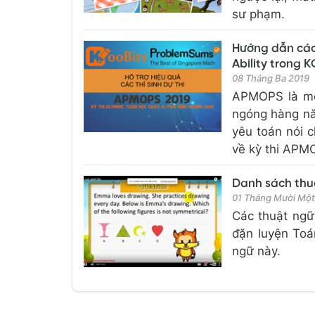
sư phạm.
Hướng dẫn các 
Ability trong 
08 Tháng Ba 2019
APMOPS là mộ
ngóng hàng nă
yêu toán nói c
về kỳ thi APMO
Danh sách thu
01 Tháng Mười Mộ
Các thuật ngữ
đặn luyện Toá
ngữ này.