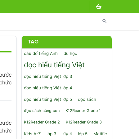
search
TAG
câu đố tiếng Anh
du học
đọc hiểu tiếng Việt
 bước
đọc hiểu tiếng Việt lớp 3
 chức
đọc hiểu tiếng Việt lớp 4
đọc hiểu tiếng Việt lớp 5
đọc sách
đọc sách cùng con
K12Reader Grade 1
K12Reader Grade 2
K12Reader Grade 3
 bước
 chức
Kids A-Z
lớp 3
lớp 4
lớp 5
Matific