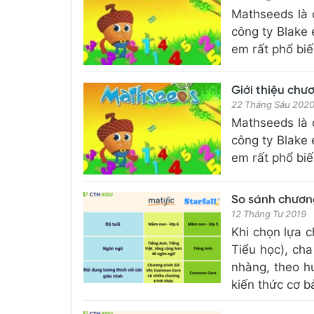
Mathseeds là 
công ty Blake 
em rất phổ bi
Giới thiệu chư
22 Tháng Sáu 202
Mathseeds là 
công ty Blake 
em rất phổ bi
So sánh chương
12 Tháng Tư 2019
Khi chọn lựa c
Tiểu học), ch
nhàng, theo h
kiến thức cơ bả