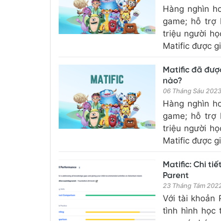
Hàng nghìn ho
game; hỗ trợ 
triệu người họ
Matific được gi
Matific đã đượ
nào?
06 Tháng Sáu 202
Hàng nghìn ho
game; hỗ trợ 
triệu người họ
Matific được gi
Matific: Chi ti
Parent
23 Tháng Tám 202
Với tài khoản
tình hình học 