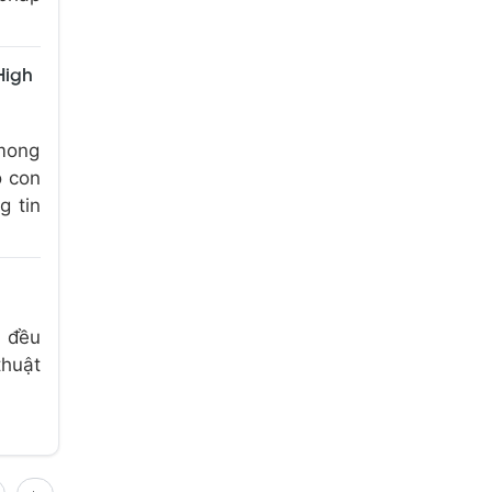
High
mong
ó con
g tin
c đều
thuật