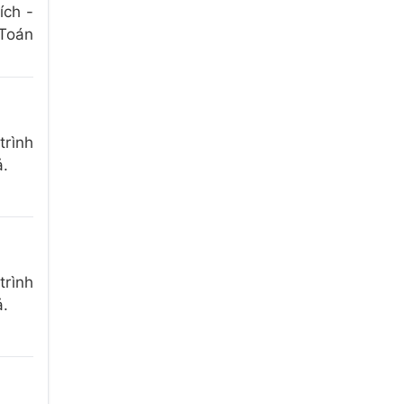
ích -
 Toán
trình
ả.
trình
ả.