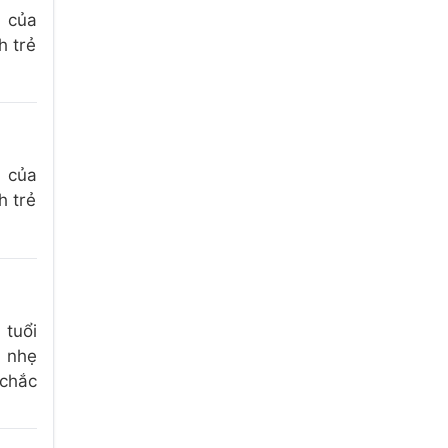
i của
h trẻ
i của
h trẻ
 tuổi
t nhẹ
 chắc