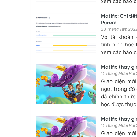
xem các báo c
Matific: Chi ti
Parent
23 Tháng Tám 202
Với tài khoản
tình hình học 
xem các báo c
Matific thay gi
11 Tháng Mười Hai
Giao diện mới
ngữ, trong đó 
đã chính thức
học được thực 
Matific thay gi
11 Tháng Mười Hai
Giao diện mới