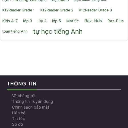
K12Reader Grade 1
K12Reader Grade 2
K12Reader Grade 3
Raz-kids
Kids A-Z
lớp 3
lớp 4
lớp 5
Matific
Raz-Plus
tự học tiếng Anh
toán tiếng Anh
THÔNG TIN
Về chúng tôi
Thông tin Tuyển dụng
Chính sách bảo mật
Liên hệ
Tin tức
Sơ đồ