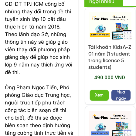
ngợi nhiều
GD-ĐT TP.HCM công bố
những thay đổi trong đề thi
tuyển sinh lớp 10 bắt đầu
thực hiện từ năm 2018.
Theo lãnh đạo Sở, những
thông tin này sẽ giúp giáo
Tài khoản KidsA-Z
viên thay đổi phương pháp
01 năm (1 student
giảng dạy để giúp học sinh
trong licence 5
lớp 9 năm nay thích ứng với
students)
đề thi.
490.000 VND
Ông Phạm Ngọc Tiến, Phó
Mua
phòng Giáo dục Trung học,
Xem
ngay
người trực tiếp phụ trách
công tác biên soạn đề thi
cho biết, đề thi sẽ được
biên soạn theo định hướng
tăng cường tính thực tiễn và