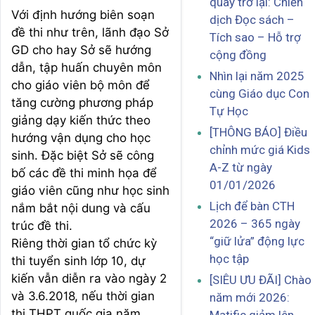
quay trở lại: Chiến
Với định hướng biên soạn
dịch Đọc sách –
đề thi như trên, lãnh đạo Sở
Tích sao – Hỗ trợ
GD cho hay Sở sẽ hướng
cộng đồng
dẫn, tập huấn chuyên môn
Nhìn lại năm 2025
cho giáo viên bộ môn để
cùng Giáo dục Con
tăng cường phương pháp
Tự Học
giảng dạy kiến thức theo
[THÔNG BÁO] Điều
hướng vận dụng cho học
chỉnh mức giá Kids
sinh. Đặc biệt Sở sẽ công
A-Z từ ngày
bố các đề thi minh họa để
01/01/2026
giáo viên cũng như học sinh
Lịch để bàn CTH
nắm bắt nội dung và cấu
2026 – 365 ngày
trúc đề thi.
“giữ lửa” động lực
Riêng thời gian tổ chức kỳ
học tập
thi tuyển sinh lớp 10, dự
kiến vẫn diễn ra vào ngày 2
[SIÊU ƯU ĐÃI] Chào
và 3.6.2018, nếu thời gian
năm mới 2026:
thi THPT quốc gia năm