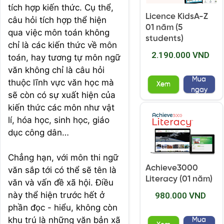
tích hợp kiến thức. Cụ thể,
Licence KidsA-Z
câu hỏi tích hợp thể hiện
01 năm (5
qua việc môn toán không
students)
chỉ là các kiến thức về môn
2.190.000 VND
toán, hay tương tự môn ngữ
văn không chỉ là câu hỏi
Mua
thuộc lĩnh vực văn học mà
Xem
ngay
sẽ còn có sự xuất hiện của
kiến thức các môn như vật
lí, hóa học, sinh học, giáo
dục công dân…
Chẳng hạn, với môn thi ngữ
Achieve3000
văn sắp tới có thể sẽ tên là
Literacy (01 năm)
văn và vấn đề xã hội. Điều
này thể hiện trước hết ở
980.000 VND
phần đọc - hiểu, không còn
khu trú là những văn bản xã
Mua