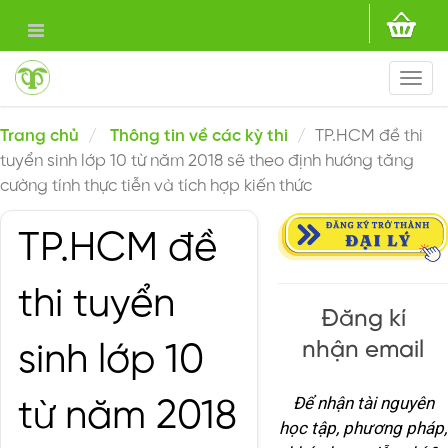
Togg
navi
Trang chủ
Thông tin về các kỳ thi
TP.HCM đề thi
tuyển sinh lớp 10 từ năm 2018 sẽ theo định hướng tăng
cường tính thực tiễn và tích hợp kiến thức
TP.HCM đề
thi tuyển
Đăng kí
nhận email
sinh lớp 10
Để nhận tài nguyên
từ năm 2018
học tập, phương pháp,