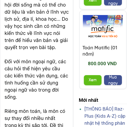
Xem
ngay
hội đời sống mà có thể cho
dữ liệu là văn bản ở lĩnh vực
lịch sử, địa lí, khoa học… Do
vậy học sinh cần có những
kiến thức về lĩnh vực nói
trên để hiểu văn bản và giải
quyết trọn vẹn bài tập.
Toán Matific (01
năm)
Đối với môn ngoại ngữ, các
800.000 VND
câu hỏi thể hiện yêu cầu
các kiến thức vận dụng, các
Mua
Xem
tình huống cần sử dụng
ngay
ngoại ngữ vào trong đời
sống.
Mới nhất
[THÔNG BÁO] Raz-
Riêng môn toán, là môn có
Plus (Kids A-Z) cập
sự thay đổi nhiều nhất
nhật hệ thống phân
trong kỳ thi sắp tới. Đề thi