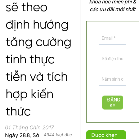
khóa học miễn phí &
sẽ theo
các ưu đãi mới nhất
định hướng
tăng cường
tính thực
tiễn và tích
hợp kiến
thức
01 Tháng Chín 2017
Ngày 28.8, Sở
4944 lượt đọc
Được khen