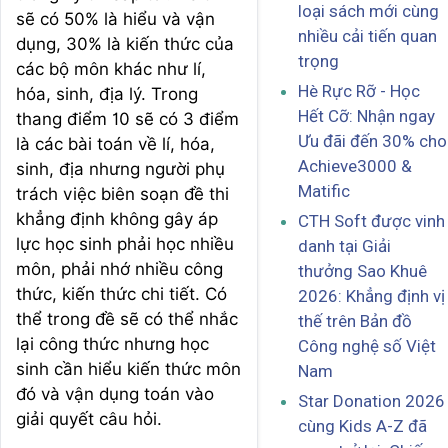
loại sách mới cùng
sẽ có 50% là hiểu và vận
nhiều cải tiến quan
dụng, 30% là kiến thức của
trọng
các bộ môn khác như lí,
Hè Rực Rỡ - Học
hóa, sinh, địa lý. Trong
Hết Cỡ: Nhận ngay
thang điểm 10 sẽ có 3 điểm
Ưu đãi đến 30% cho
là các bài toán về lí, hóa,
Achieve3000 &
sinh, địa nhưng người phụ
Matific
trách việc biên soạn đề thi
khẳng định không gây áp
CTH Soft được vinh
lực học sinh phải học nhiều
danh tại Giải
môn, phải nhớ nhiều công
thưởng Sao Khuê
thức, kiến thức chi tiết. Có
2026: Khẳng định vị
thể trong đề sẽ có thể nhắc
thế trên Bản đồ
lại công thức nhưng học
Công nghệ số Việt
sinh cần hiểu kiến thức môn
Nam
đó và vận dụng toán vào
Star Donation 2026
giải quyết câu hỏi.
cùng Kids A-Z đã