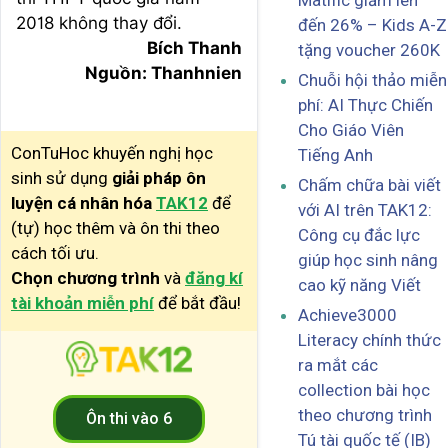
Matific giảm lên
2018 không thay đổi.
đến 26% – Kids A-Z
Bích Thanh
tặng voucher 260K
Nguồn: Thanhnien
Chuỗi hội thảo miễn
phí: AI Thực Chiến
Cho Giáo Viên
ConTuHoc khuyến nghị học
Tiếng Anh
sinh sử dụng
giải pháp ôn
Chấm chữa bài viết
luyện cá nhân hóa
TAK12
để
với AI trên TAK12:
(tự) học thêm và ôn thi theo
Công cụ đắc lực
cách tối ưu.
giúp học sinh nâng
Chọn chương trình
và
đăng kí
cao kỹ năng Viết
tài khoản miễn phí
để bắt đầu!
Achieve3000
Literacy chính thức
ra mắt các
collection bài học
theo chương trình
Ôn thi vào 6
Tú tài quốc tế (IB)