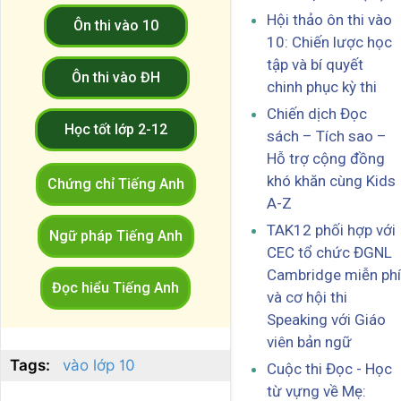
Hội thảo ôn thi vào
Ôn thi vào 10
10: Chiến lược học
tập và bí quyết
Ôn thi vào ĐH
chinh phục kỳ thi
Chiến dịch Đọc
Học tốt lớp 2-12
sách – Tích sao –
Hỗ trợ cộng đồng
khó khăn cùng Kids
Chứng chỉ Tiếng Anh
A-Z
TAK12 phối hợp với
Ngữ pháp Tiếng Anh
CEC tổ chức ĐGNL
Cambridge miễn phí
Đọc hiểu Tiếng Anh
và cơ hội thi
Speaking với Giáo
viên bản ngữ
Tags:
vào lớp 10
Cuộc thi Đọc - Học
từ vựng về Mẹ: