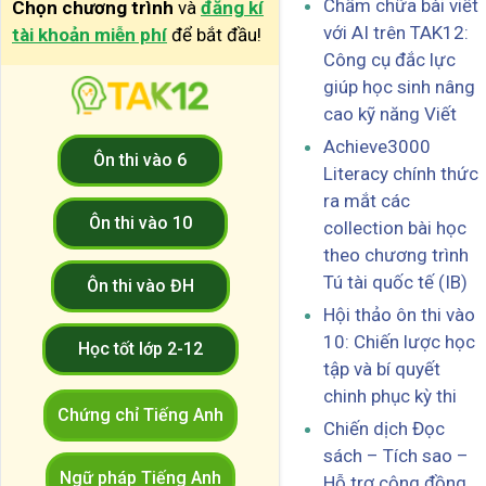
Chấm chữa bài viết
Chọn chương trình
và
đăng kí
với AI trên TAK12:
tài khoản miễn phí
để bắt đầu!
Công cụ đắc lực
giúp học sinh nâng
cao kỹ năng Viết
Achieve3000
Ôn thi vào 6
Literacy chính thức
ra mắt các
Ôn thi vào 10
collection bài học
theo chương trình
Tú tài quốc tế (IB)
Ôn thi vào ĐH
Hội thảo ôn thi vào
10: Chiến lược học
Học tốt lớp 2-12
tập và bí quyết
chinh phục kỳ thi
Chứng chỉ Tiếng Anh
Chiến dịch Đọc
sách – Tích sao –
Ngữ pháp Tiếng Anh
Hỗ trợ cộng đồng