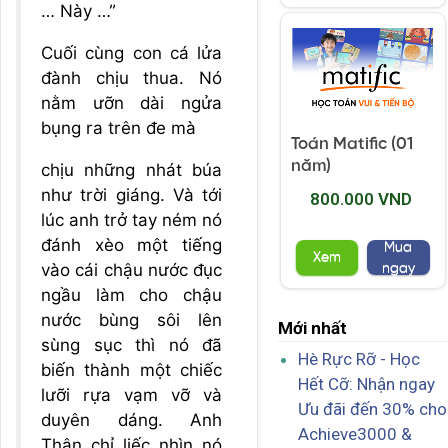
… Này …”
Cuối cùng con cá lửa
đành chịu thua. Nó
nằm ưỡn dài ngửa
bụng ra trên đe mà
Toán Matific (01
năm)
chịu những nhát búa
như trời giáng. Và tới
800.000 VND
lúc anh trở tay ném nó
đánh xèo một tiếng
Mua
Xem
vào cái chậu nước đục
ngay
ngầu làm cho chậu
nước bùng sôi lên
Mới nhất
sùng sục thì nó đã
Hè Rực Rỡ - Học
biến thành một chiếc
Hết Cỡ: Nhận ngay
lưỡi rựa vạm vỡ và
Ưu đãi đến 30% cho
duyên dáng. Anh
Achieve3000 &
Thận chỉ liếc nhìn nó