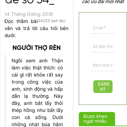
đề số 34_
các ưu đãi mới nhất
14 Tháng Giêng 2018
Đọc thầm bài
34223 lượt đọc
văn và trả lời câu hỏi bên
dưới:
NGƯỜI THỢ RÈN
Ngồi xem anh Thận
làm việc thật thích: có
cái gì rất khỏe rất say
trong công việc của
anh, sinh động và hấp
dẫn lạ thường. Này
đây, anh bắt lấy thỏi
thép hồng như bắt lấy
Được khen
con cá sống. Dưới
ngợi nhiều
những nhát búa hăm