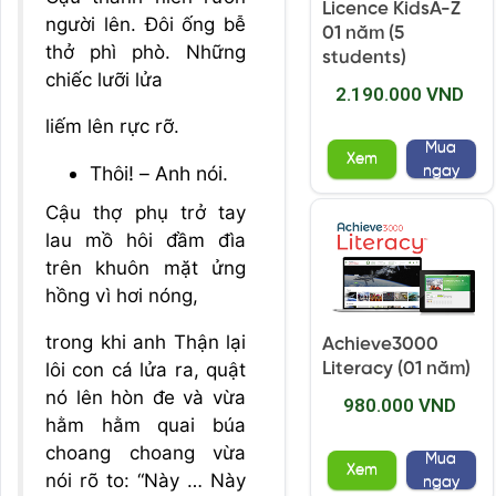
Licence KidsA-Z
người lên. Đôi ống bễ
01 năm (5
thở phì phò. Những
students)
chiếc lưỡi lửa
2.190.000 VND
liếm lên rực rỡ.
Mua
Xem
Thôi! – Anh nói.
ngay
Cậu thợ phụ trở tay
lau mồ hôi đầm đìa
trên khuôn mặt ửng
hồng vì hơi nóng,
trong khi anh Thận lại
Achieve3000
lôi con cá lửa ra, quật
Literacy (01 năm)
nó lên hòn đe và vừa
980.000 VND
hằm hằm quai búa
choang choang vừa
Mua
Xem
nói rõ to: “Này … Này
ngay