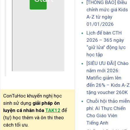
[THÔNG BÁO] Điều
chỉnh mức giá Kids
A-Z từ ngày
01/01/2026
Lịch để bàn CTH
2026 – 365 ngày
“giữ lửa” động lực
học tập
[SIÊU ƯU ĐÃI] Chào
năm mới 2026:
Matific giảm lên
đến 26% – Kids A-Z
tặng voucher 260K
ConTuHoc khuyến nghị học
Chuỗi hội thảo miễn
sinh sử dụng
giải pháp ôn
phí: AI Thực Chiến
luyện cá nhân hóa
TAK12
để
Cho Giáo Viên
(tự) học thêm và ôn thi theo
Tiếng Anh
cách tối ưu.