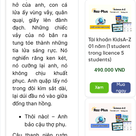
hở của anh, con cá
lửa ấy vùng vẫy, quằn
quại, giãy lên đành
đạch. Những chiếc
vảy của nó bắn ra
Tài khoản KidsA-Z
tung tóe thành những
01 năm (1 student
tia lửa sáng rực. Nó
trong licence 5
nghiến răng ken két,
students)
nó cưỡng lại anh, nó
490.000 VND
không chịu khuất
phục. Anh quặp lấy nó
Mua
trong đôi kìm sắt dài,
Xem
ngay
lại dúi đầu nó vào giữa
đống than hồng.
Thôi nào! – Anh
bảo cậu thợ phụ.
Cậu thanh niên rướn