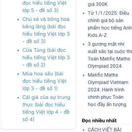
đọc hiểu tiếng Việt
giá 300K
lớp 5 - đề số 3)
Từ 1/1/2025: Điều
Chú sẻ và bông hoa
chỉnh giá bộ sản
bằng lăng (bài đọc
phẩm học tiếng Anh
hiểu tiếng Việt lớp 3
Kids A-Z
- đề số 3)
3 gương mặt nhí
Cửa Tùng (bài đọc
xuất sắc tại cuộc thi
hiểu tiếng Việt lớp 3
Toán Matific Maths
- đề số 2)
Olympiad 2024
Mùa hoa sấu (bài
Matific Maths
đọc hiểu tiếng Việt
Olympiad Vietnam
lớp 3 - đề số 1)
2024: Hành trình
chinh phục Toán
Cái giá của sự trung
học đầy ấn tượng
thực (bài đọc hiểu
tiếng Việt lớp 4 - đề
số 4)
Đọc nhiều nhất
CÁCH VIẾT BÀI