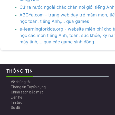
Cứ ra nước ngoài chắc chắn nói giỏi tiếng Anh
ABCYa.com - trang web dạy trẻ mầm mon, ti
học toán, tiếng Anh,... qua games
e-learningforkids.org - website miễn phí cho t
học các môn tiếng Anh, toán, sức khỏe, kỹ nă
máy tính,... qua các game sinh động
THÔNG TIN
Về chúng tôi
Thông tin Tuyển dụng
Chính sách bảo mật
Liên hệ
Tin tức
Sơ đồ