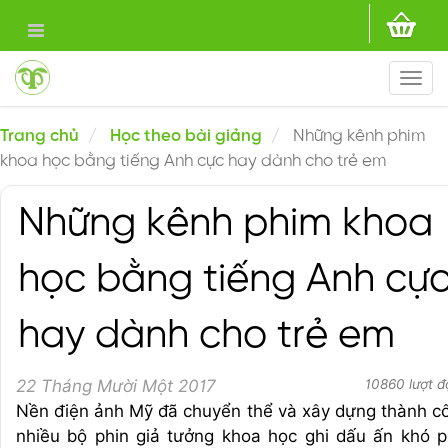
Togg
navi
Trang chủ
Học theo bài giảng
Những kênh phim
khoa học bằng tiếng Anh cực hay dành cho trẻ em
Những kênh phim khoa
học bằng tiếng Anh cự
hay dành cho trẻ em
22 Tháng Mười Một 2017
10860 lượt đ
Nền điện ảnh Mỹ đã chuyển thể và xây dựng thành c
nhiều bộ phin giả tưởng khoa học ghi dấu ấn khó p