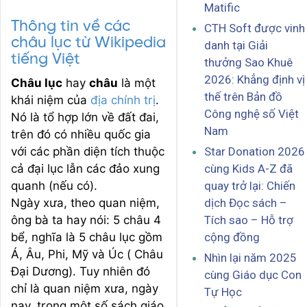
Matific
Thông tin về các
CTH Soft được vinh
châu lục từ Wikipedia
danh tại Giải
tiếng Việt
thưởng Sao Khuê
2026: Khẳng định vị
Châu lục
hay
châu
là một
thế trên Bản đồ
khái niệm của
địa chính trị
.
Công nghệ số Việt
Nó là tổ hợp lớn về đất đai,
Nam
trên đó có nhiều quốc gia
Star Donation 2026
với các phần diện tích thuộc
cùng Kids A-Z đã
cả đại lục lẫn các đảo xung
quay trở lại: Chiến
quanh (nếu có).
dịch Đọc sách –
Ngày xưa, theo quan niệm,
Tích sao – Hỗ trợ
ông bà ta hay nói: 5 châu 4
cộng đồng
bể, nghĩa là 5 châu lục gồm
Á, Âu, Phi, Mỹ và Úc ( Châu
Nhìn lại năm 2025
Đại Dương). Tuy nhiên đó
cùng Giáo dục Con
chỉ là quan niệm xưa, ngày
Tự Học
nay, trong một số sách giáo