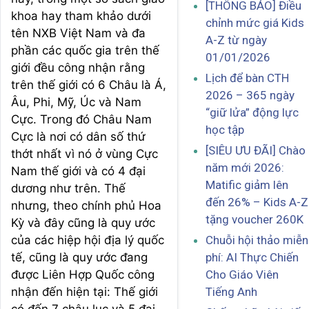
[THÔNG BÁO] Điều
khoa hay tham khảo dưới
chỉnh mức giá Kids
tên NXB Việt Nam và đa
A-Z từ ngày
phần các quốc gia trên thế
01/01/2026
giới đều công nhận rằng
Lịch để bàn CTH
trên thế giới có 6 Châu là Á,
2026 – 365 ngày
Âu, Phi, Mỹ, Úc và Nam
“giữ lửa” động lực
Cực. Trong đó Châu Nam
học tập
Cực là nơi có dân số thứ
[SIÊU ƯU ĐÃI] Chào
thớt nhất vì nó ở vùng Cực
năm mới 2026:
Nam thế giới và có 4 đại
Matific giảm lên
dương như trên. Thế
đến 26% – Kids A-Z
nhưng, theo chính phủ Hoa
tặng voucher 260K
Kỳ và đây cũng là quy ước
Chuỗi hội thảo miễn
của các hiệp hội địa lý quốc
phí: AI Thực Chiến
tế, cũng là quy ước đang
Cho Giáo Viên
được Liên Hợp Quốc công
Tiếng Anh
nhận đến hiện tại: Thế giới