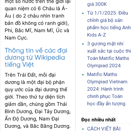
một số nước trên thế giới lại
giá 300K
quan niệm có 6 Châu là Á-
Từ 1/1/2025: Điều
Âu ( do 2 châu nhìn tranh
chỉnh giá bộ sản
bản đồ không có ranh giới),
phẩm học tiếng Anh
Phi, Bắc Mĩ, Nam Mĩ, Úc và
Kids A-Z
Nam Cực.
3 gương mặt nhí
Thông tin về các đại
xuất sắc tại cuộc thi
dương từ Wikipedia
Toán Matific Maths
tiếng Việt
Olympiad 2024
Matific Maths
Trên Trái Đất, mỗi đại
Olympiad Vietnam
dương là một đại bộ phận
2024: Hành trình
quy ước của đại dương thế
chinh phục Toán
giới. Theo thứ tự diện tích
học đầy ấn tượng
giảm dần, chúng gồm Thái
Bình Dương, Đại Tây Dương,
Ấn Độ Dương, Nam Đại
Đọc nhiều nhất
Dương, và Bắc Băng Dương.
CÁCH VIẾT BÀI