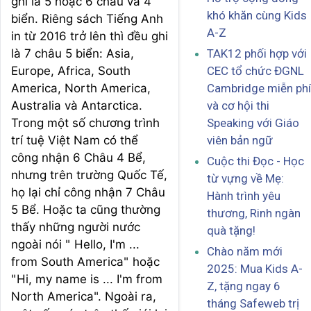
ghi là 5 hoặc 6 châu và 4
khó khăn cùng Kids
biển. Riêng sách Tiếng Anh
A-Z
in từ 2016 trở lên thì đều ghi
TAK12 phối hợp với
là 7 châu 5 biển: Asia,
CEC tổ chức ĐGNL
Europe, Africa, South
Cambridge miễn phí
America, North America,
và cơ hội thi
Australia và Antarctica.
Speaking với Giáo
Trong một số chương trình
viên bản ngữ
trí tuệ Việt Nam có thể
công nhận 6 Châu 4 Bể,
Cuộc thi Đọc - Học
nhưng trên trường Quốc Tế,
từ vựng về Mẹ:
họ lại chỉ công nhận 7 Châu
Hành trình yêu
5 Bể. Hoặc ta cũng thường
thương, Rinh ngàn
thấy những người nước
quà tặng!
ngoài nói " Hello, I'm ...
Chào năm mới
from South America" hoặc
2025: Mua Kids A-
"Hi, my name is ... I'm from
Z, tặng ngay 6
North America". Ngoài ra,
tháng Safeweb trị