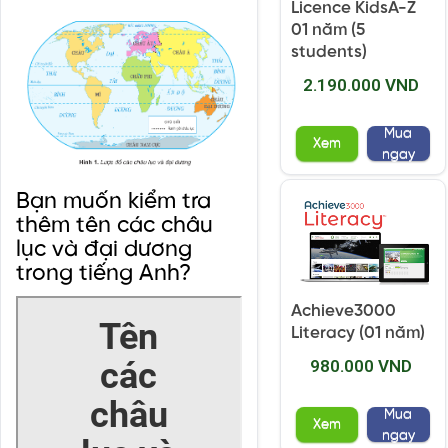
Licence KidsA-Z
01 năm (5
students)
2.190.000 VND
Mua
Xem
ngay
Bạn muốn kiểm tra
thêm tên các châu
lục và đại dương
trong tiếng Anh?
Achieve3000
Literacy (01 năm)
980.000 VND
Mua
Xem
ngay