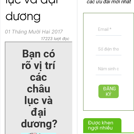
lục và đại
các ưu đãi mới nhất
dương
01 Tháng Mười Hai 2017
17223 lượt đọc
Được khen
ngợi nhiều