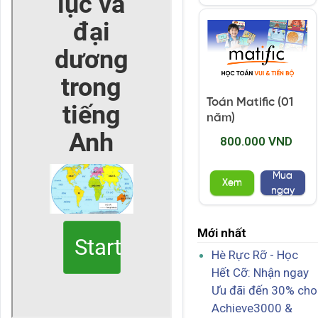
Toán Matific (01
năm)
800.000 VND
Mua
Xem
ngay
Mới nhất
Hè Rực Rỡ - Học
Hết Cỡ: Nhận ngay
Ưu đãi đến 30% cho
Achieve3000 &