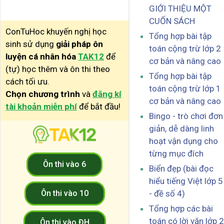
GIỚI THIỆU MỘT
CUỐN SÁCH
ConTuHoc khuyến nghị học
Tổng hợp bài tập
sinh sử dụng
giải pháp ôn
toán cộng trừ lớp 2
luyện cá nhân hóa
TAK12
để
cơ bản và nâng cao
(tự) học thêm và ôn thi theo
Tổng hợp bài tập
cách tối ưu.
toán cộng trừ lớp 1
Chọn chương trình
và
đăng kí
cơ bản và nâng cao
tài khoản miễn phí
để bắt đầu!
Bingo - trò chơi đơn
giản, dễ dàng linh
hoạt vận dụng cho
từng mục đích
Ôn thi vào 6
Biển đẹp (bài đọc
hiểu tiếng Việt lớp 5
Ôn thi vào 10
- đề số 4)
Tổng hợp các bài
toán có lời văn lớp 2
Ôn thi vào ĐH