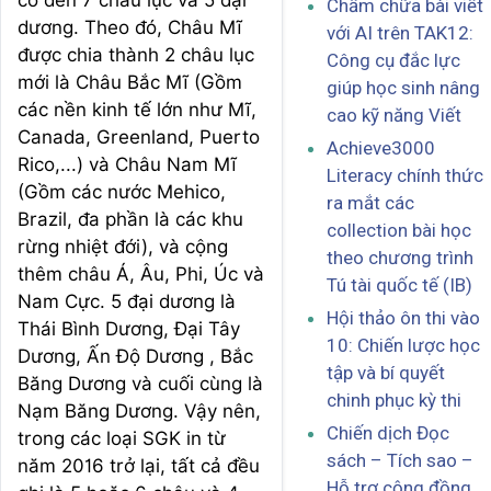
có đến 7 châu lục và 5 đại
Chấm chữa bài viết
dương. Theo đó, Châu Mĩ
với AI trên TAK12:
được chia thành 2 châu lục
Công cụ đắc lực
mới là Châu Bắc Mĩ (Gồm
giúp học sinh nâng
các nền kinh tế lớn như Mĩ,
cao kỹ năng Viết
Canada, Greenland, Puerto
Achieve3000
Rico,...) và Châu Nam Mĩ
Literacy chính thức
(Gồm các nước Mehico,
ra mắt các
Brazil, đa phần là các khu
collection bài học
rừng nhiệt đới), và cộng
theo chương trình
thêm châu Á, Âu, Phi, Úc và
Tú tài quốc tế (IB)
Nam Cực. 5 đại dương là
Hội thảo ôn thi vào
Thái Bình Dương, Đại Tây
10: Chiến lược học
Dương, Ấn Độ Dương , Bắc
tập và bí quyết
Băng Dương và cuối cùng là
chinh phục kỳ thi
Nạm Băng Dương. Vậy nên,
Chiến dịch Đọc
trong các loại SGK in từ
sách – Tích sao –
năm 2016 trở lại, tất cả đều
Hỗ trợ cộng đồng