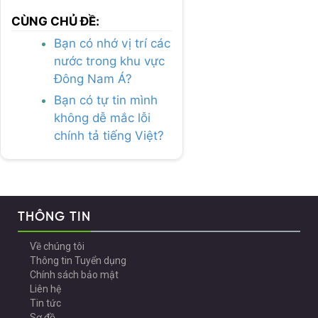
CÙNG CHỦ ĐỀ:
Bạn có nhớ vị trí các
nước trong khu vực
Đông Nam Á?
Bạn có tự tin mình
không dễ mắc lỗi
chính tả tiếng Việt?
THÔNG TIN
Về chúng tôi
Thông tin Tuyển dụng
Chính sách bảo mật
Liên hệ
Tin tức
Sơ đồ