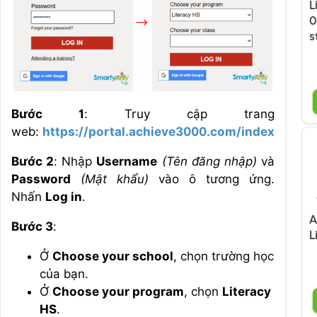
L
0
s
Bước 1
: Truy cập trang
web:
https://portal.achieve3000.com/index
Bước 2
: Nhập
Username
(Tên đăng nhập)
và
Password
(Mật khẩu)
vào ô tương ứng.
Nhấn
Log in
.
A
Bước 3
:
L
Ở
Choose your school
, chọn trường học
của bạn.
Ở
Choose your program
, chọn
Literacy
HS
.