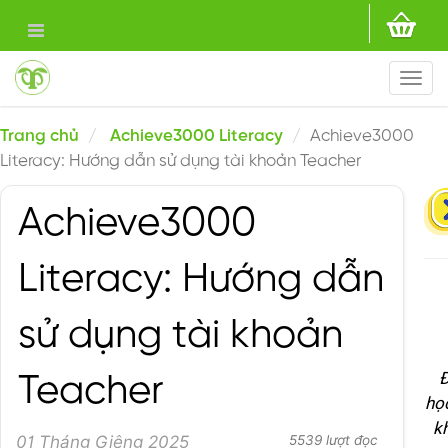
Togg
navi
Trang chủ
Achieve3000 Literacy
Achieve3000
Literacy: Hướng dẫn sử dụng tài khoản Teacher
Achieve3000
Literacy: Hướng dẫn
sử dụng tài khoản
Đ
Teacher
họ
k
01 Tháng Giêng 2025
5539 lượt đọc