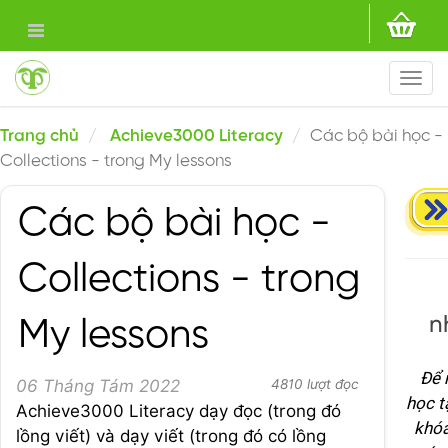
Togg
navi
Trang chủ
Achieve3000 Literacy
Các bộ bài học -
Collections - trong My lessons
Các bộ bài học -
Collections - trong
n
My lessons
Để 
06 Tháng Tám 2022
4810 lượt đọc
học t
Achieve3000 Literacy dạy đọc (trong đó
khóa
lồng viết) và dạy viết (trong đó có lồng