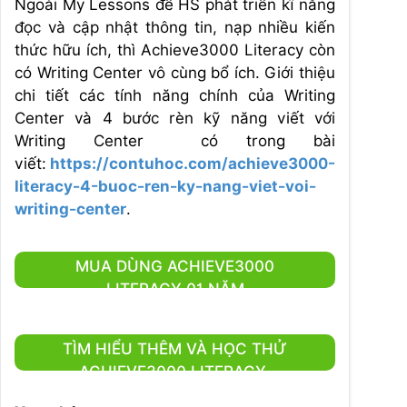
Ngoài My Lessons để HS phát triển kĩ năng
đọc và cập nhật thông tin, nạp nhiều kiến
thức hữu ích, thì Achieve3000 Literacy còn
có Writing Center vô cùng bổ ích. Giới thiệu
chi tiết các tính năng chính của Writing
Center và 4 bước rèn kỹ năng viết với
Writing Center có trong bài
viết:
https://contuhoc.com/achieve3000-
literacy-4-buoc-ren-ky-nang-viet-voi-
writing-center
.
MUA DÙNG ACHIEVE3000
LITERACY 01 NĂM
TÌM HIỂU THÊM VÀ HỌC THỬ
ACHIEVE3000 LITERACY