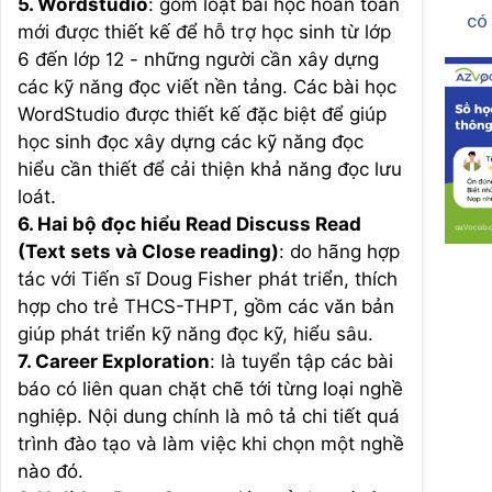
5. Wordstudio
: gồm loạt bài học hoàn toàn
có
mới được thiết kế để hỗ trợ học sinh từ lớp
6 đến lớp 12 - những người cần xây dựng
các kỹ năng đọc viết nền tảng. Các bài học
WordStudio được thiết kế đặc biệt để giúp
học sinh đọc xây dựng các kỹ năng đọc
hiểu cần thiết để cải thiện khả năng đọc lưu
loát.
6. Hai bộ đọc hiểu Read Discuss Read
(Text sets và Close reading)
: do hãng hợp
tác với Tiến sĩ Doug Fisher phát triển, thích
hợp cho trẻ THCS-THPT, gồm các văn bản
giúp phát triển kỹ năng đọc kỹ, hiểu sâu.
7. Career Exploration
: là tuyển tập các bài
báo có liên quan chặt chẽ tới từng loại nghề
nghiệp. Nội dung chính là mô tả chi tiết quá
trình đào tạo và làm việc khi chọn một nghề
nào đó.