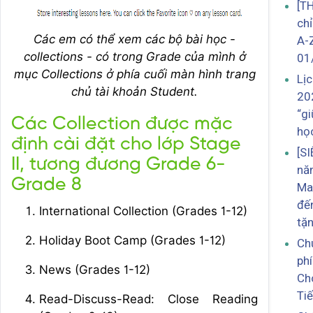
[T
ch
Các em có thể xem các bộ bài học -
A-
collections - có trong Grade của mình ở
01
mục Collections ở phía cuối màn hình trang
Lị
chủ tài khoản Student.
20
“gi
Các Collection được mặc
họ
định cài đặt cho lớp Stage
[S
II, tương đương Grade 6-
nă
Grade 8
Mat
đế
International Collection (Grades 1-12)
tặ
Holiday Boot Camp (Grades 1-12)
Ch
phí
News (Grades 1-12)
Ch
Ti
Read-Discuss-Read: Close Reading