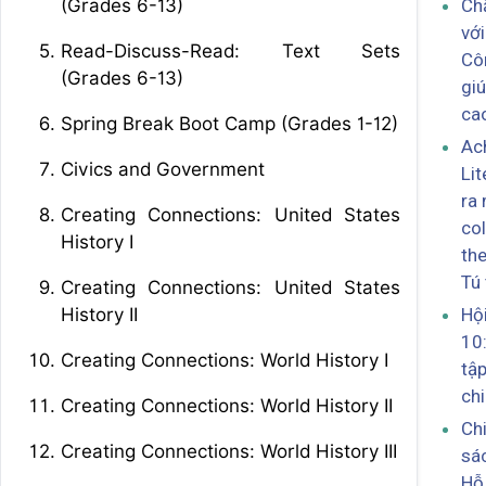
(Grades 6-13)
Ch
với
Read-Discuss-Read: Text Sets
Cô
(Grades 6-13)
gi
ca
Spring Break Boot Camp (Grades 1-12)
Ac
Civics and Government
Lit
ra
Creating Connections: United States
col
History I
th
Tú 
Creating Connections: United States
History II
Hội
10
Creating Connections: World History I
tập
chi
Creating Connections: World History II
Ch
Creating Connections: World History III
sá
Hỗ