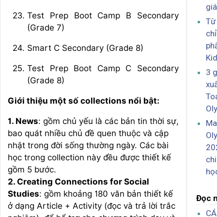
gi
Test Prep Boot Camp B Secondary
Từ
(Grade 7)
chỉ
ph
Smart C Secondary (Grade 8)
Ki
Test Prep Boot Camp C Secondary
3 
(Grade 8)
xuấ
To
Giới thiệu một số collections nổi bật:
Ol
1. News
: gồm chủ yếu là các bản tin thời sự,
Ma
bao quát nhiều chủ đề quen thuộc và cập
Ol
nhật trong đời sống thường ngày. Các bài
20
học trong collection này đều được thiết kế
ch
gồm 5 bước.
họ
2. Creating Connections for Social
Studies
: gồm khoảng 180 văn bản thiết kế
Đọc n
ở dạng Article + Activity (đọc và trả lời trắc
CÁ