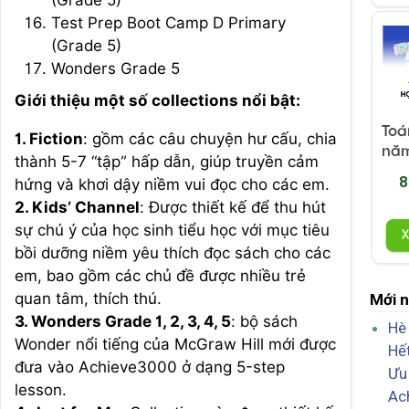
(Grade 5)
Test Prep Boot Camp D Primary
(Grade 5)
Wonders Grade 5
Giới thiệu một số collections nổi bật:
Toá
1. Fiction
: gồm các câu chuyện hư cấu, chia
năm
thành 5-7 “tập” hấp dẫn, giúp truyền cảm
8
hứng và khơi dậy niềm vui đọc cho các em.
2. Kids’ Channel
: Được thiết kế để thu hút
sự chú ý của học sinh tiểu học với mục tiêu
bồi dưỡng niềm yêu thích đọc sách cho các
em, bao gồm các chủ đề được nhiều trẻ
quan tâm, thích thú.
Mới 
3. Wonders Grade 1, 2, 3, 4, 5
: bộ sách
Hè
Wonder nổi tiếng của McGraw Hill mới được
Hế
đưa vào Achieve3000 ở dạng 5-step
Ưu
lesson.
Ac