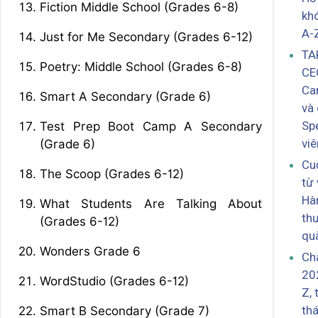
Fiction Middle School (Grades 6-8)
kh
A-
Just for Me Secondary (Grades 6-12)
TA
Poetry: Middle School (Grades 6-8)
CE
Ca
Smart A Secondary (Grade 6)
và 
Sp
Test Prep Boot Camp A Secondary
vi
(Grade 6)
Cu
The Scoop (Grades 6-12)
từ
Hàn
What Students Are Talking About
th
(Grades 6-12)
qu
Wonders Grade 6
Ch
20
WordStudio (Grades 6-12)
Z, 
th
Smart B Secondary (Grade 7)