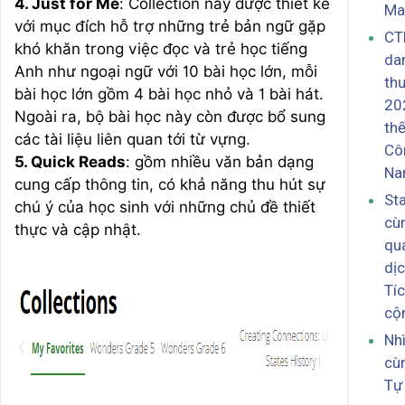
4. Just for Me
: Collection này được thiết kế
Mat
với mục đích hỗ trợ những trẻ bản ngữ gặp
CT
khó khăn trong việc đọc và trẻ học tiếng
dan
Anh như ngoại ngữ với 10 bài học lớn, mỗi
th
bài học lớn gồm 4 bài học nhỏ và 1 bài hát.
20
Ngoài ra, bộ bài học này còn được bổ sung
thế
các tài liệu liên quan tới từ vựng.
Cô
5. Quick Reads
: gồm nhiều văn bản dạng
N
cung cấp thông tin, có khả năng thu hút sự
St
chú ý của học sinh với những chủ đề thiết
cù
thực và cập nhật.
qua
dị
Tíc
cộ
Nh
cù
Tự