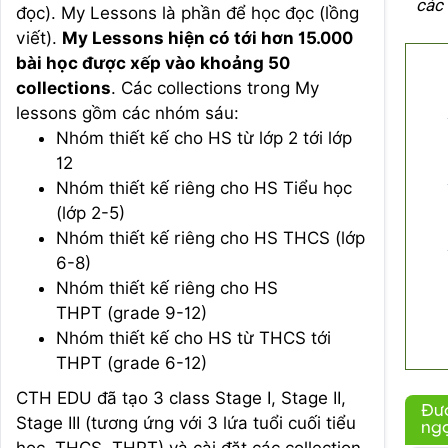
các 
đọc). My Lessons là phần để học đọc (lồng
viết).
My Lessons hiện có tới hơn 15.000
bài học được xếp vào khoảng 50
collections
. Các collections trong My
lessons gồm các nhóm sáu:
Nhóm thiết kế cho HS từ lớp 2 tới lớp
12
Nhóm thiết kế riêng cho HS Tiểu học
(lớp 2-5)
Nhóm thiết kế riêng cho HS THCS (lớp
6-8)
Nhóm thiết kế riêng cho HS
THPT (grade 9-12)
Nhóm thiết kế cho HS từ THCS tới
THPT (grade 6-12)
CTH EDU đã tạo 3 class Stage I, Stage II,
Đư
Stage III (tương ứng với 3 lứa tuổi cuối tiểu
ngợ