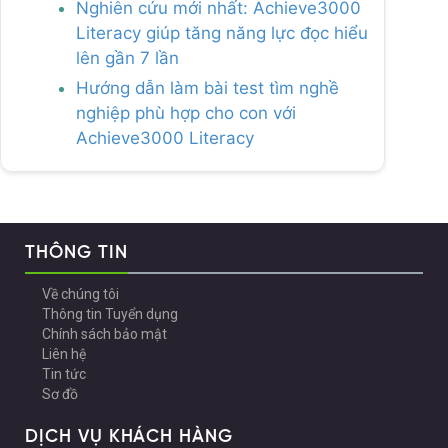
Nghiên cứu mới nhất: Achieve3000
Literacy giúp tăng năng lực đọc hiểu
lên gần 7 lần
Hướng dẫn làm bài test tìm nghề
nghiệp phù hợp cho con với
Achieve3000 Literacy
THÔNG TIN
Về chúng tôi
Thông tin Tuyển dụng
Chính sách bảo mật
Liên hệ
Tin tức
Sơ đồ
DỊCH VỤ KHÁCH HÀNG