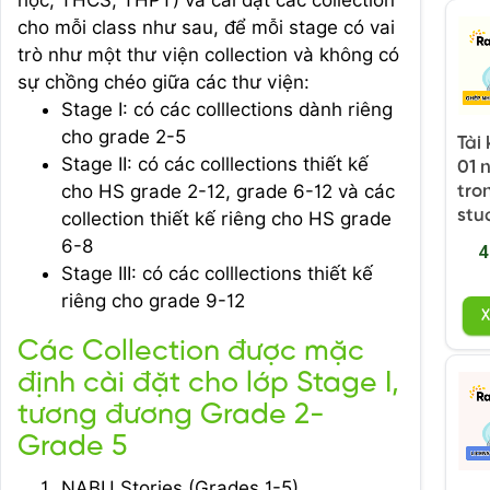
học, THCS, THPT) và cài đặt các collection
cho mỗi class như sau, để mỗi stage có vai
trò như một thư viện collection và không có
sự chồng chéo giữa các thư viện:
Stage I: có các colllections dành riêng
cho grade 2-5
Tài
Stage II: có các colllections thiết kế
01 
cho HS grade 2-12, grade 6-12 và các
tro
stu
collection thiết kế riêng cho HS grade
6-8
4
Stage III: có các colllections thiết kế
riêng cho grade 9-12
Các Collection được mặc
định cài đặt cho lớp Stage I,
tương đương Grade 2-
Grade 5
NABU Stories (Grades 1-5)