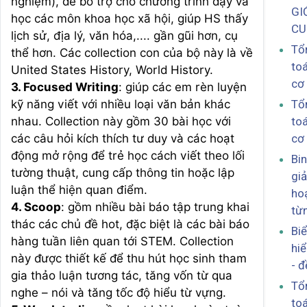
nghiệm), để bổ trợ cho chương trình dạy và
GI
học các môn khoa học xã hội, giúp HS thấy
CU
lịch sử, địa lý, văn hóa,.... gần gũi hơn, cụ
Tổ
thể hơn. Các collection con của bộ này là về
toá
United States History, World History.
cơ
3. Focused Writing
: giúp các em rèn luyện
kỹ năng viết với nhiều loại văn bản khác
Tổ
nhau. Collection này gồm 30 bài học với
toá
các câu hỏi kích thích tư duy và các hoạt
cơ
động mở rộng để trẻ học cách viết theo lối
Bin
tường thuật, cung cấp thông tin hoặc lập
giả
luận thể hiện quan điểm.
ho
4. Scoop
: gồm nhiều bài báo tập trung khai
từ
thác các chủ đề hot, đặc biệt là các bài báo
Biể
hàng tuần liên quan tới STEM. Collection
hiể
này được thiết kế để thu hút học sinh tham
- đ
gia thảo luận tương tác, tăng vốn từ qua
Tổ
nghe – nói và tăng tốc độ hiểu từ vựng.
toá