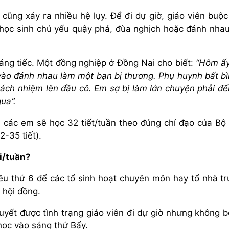
cũng xảy ra nhiều hệ lụy. Để đi dự giờ, giáo viên buộc
, học sinh chủ yếu quậy phá, đùa nghịch hoặc đánh nha
áng tiếc. Một đồng nghiệp ở Đồng Nai cho biết:
“Hôm ấy
 vào đánh nhau làm một bạn bị thương. Phụ huynh bất bì
rách nhiệm lên đầu cô. Em sợ bị làm lớn chuyện phải đế
ua”.
n các em sẽ học 32 tiết/tuần theo đúng chỉ đạo của Bộ
2-35 tiết).
i/tuần?
iều thứ 6 để các tổ sinh hoạt chuyên môn hay tổ nhà t
 hội đồng.
quyết được tình trạng giáo viên đi dự giờ nhưng không b
học vào sáng thứ Bẩy.