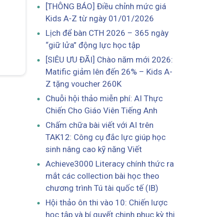
[THÔNG BÁO] Điều chỉnh mức giá
Kids A-Z từ ngày 01/01/2026
Lịch để bàn CTH 2026 – 365 ngày
“giữ lửa” động lực học tập
[SIÊU ƯU ĐÃI] Chào năm mới 2026:
Matific giảm lên đến 26% – Kids A-
Z tặng voucher 260K
Chuỗi hội thảo miễn phí: AI Thực
Chiến Cho Giáo Viên Tiếng Anh
Chấm chữa bài viết với AI trên
TAK12: Công cụ đắc lực giúp học
sinh nâng cao kỹ năng Viết
Achieve3000 Literacy chính thức ra
mắt các collection bài học theo
chương trình Tú tài quốc tế (IB)
Hội thảo ôn thi vào 10: Chiến lược
học tập và bí quyết chinh phục kỳ thi