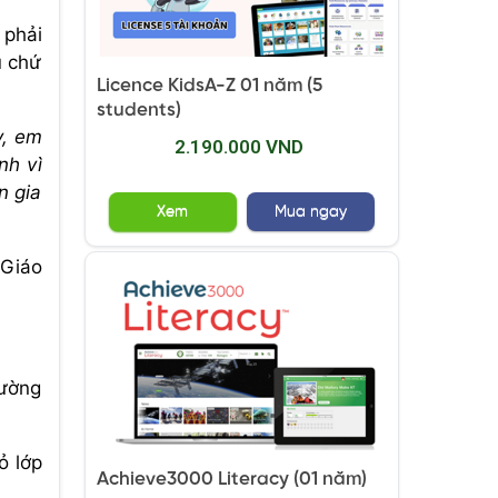
 phải
u chứ
Licence KidsA-Z 01 năm (5
students)
, em
2.190.000 VND
nh vì
n gia
Xem
Mua ngay
 Giáo
rường
ỏ lớp
Achieve3000 Literacy (01 năm)