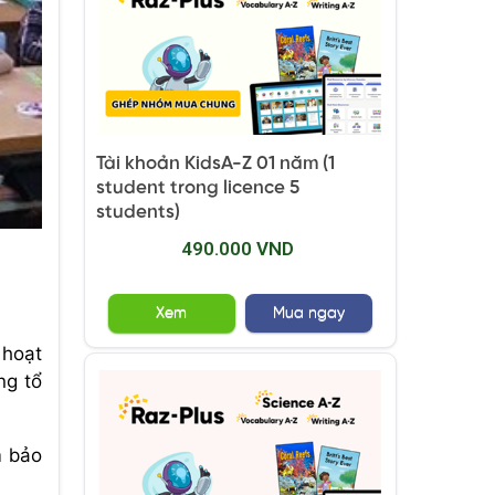
Tài khoản KidsA-Z 01 năm (1
student trong licence 5
students)
490.000 VND
Xem
Mua ngay
 hoạt
ng tổ
m bảo