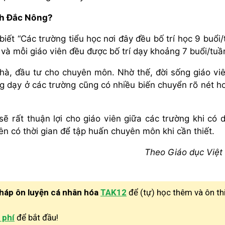
nh Đắc Nông?
iết “Các trường tiểu học nơi đây đều bố trí học 9 buổi/
 và mỗi giáo viên đều được bố trí dạy khoảng 7 buổi/tuầ
nhà, đầu tư cho chuyên môn. Nhờ thế, đời sống giáo vi
ng dạy ở các trường cũng có nhiều biến chuyển rõ nét h
sẽ rất thuận lợi cho giáo viên giữa các trường khi có d
n có thời gian để tập huấn chuyên môn khi cần thiết.
Theo Giáo dục Việ
pháp ôn luyện cá nhân hóa
TAK12
để (tự) học thêm và ôn th
 phí
để bắt đầu!