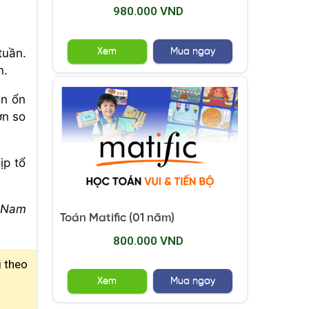
980.000 VND
Xem
Mua ngay
tuần.
n.
ên ổn
ơn so
ịp tổ
t Nam
Toán Matific (01 năm)
800.000 VND
i theo
Xem
Mua ngay