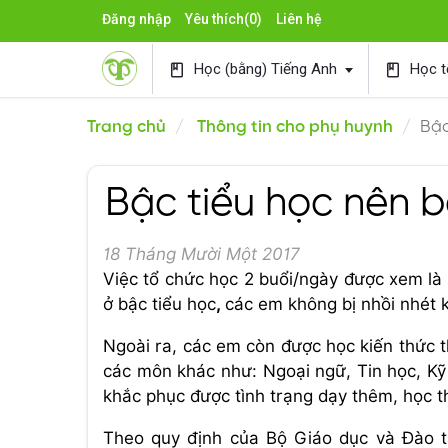
Đăng nhập
Yêu thích
(0)
Liên hệ
Học (bằng) Tiếng Anh
Học t
book
book
Trang chủ
Thông tin cho phụ huynh
Bậc
Bậc tiểu học nên b
18 Tháng Mười Một 2017
Việc tổ chức học 2 buổi/ngày được xem là
ở bậc tiểu học
,
các em không bị nhồi nhét k
Ngoài ra, các em còn được học kiến thức 
các môn khác như: Ngoại ngữ, Tin học, K
khắc phục được tình trạng dạy thêm, học t
Theo quy định của Bộ Giáo dục và Đào tạ