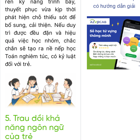
rèn kỹ năng trình bày,
có hướng dẫn giải
thuyết phục vừa kịp thời
phát hiện chỗ thiếu sót để
bổ sung, cải thiện. Nếu duy
trì được đều đặn và hiệu
quả việc học nhóm, chắc
chắn sẽ tạo ra nề nếp học
Toán nghiêm túc, có kỷ luật
đối với trẻ.
5. Trau dồi khả
năng ngôn ngữ
của trẻ