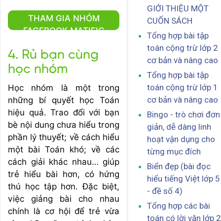
GIỚI THIỆU MỘT
THAM GIA NHÓM
CUỐN SÁCH
FACEBOOK MATIFIC
Tổng hợp bài tập
toán cộng trừ lớp 2
4. Rủ bạn cùng
cơ bản và nâng cao
học nhóm
Tổng hợp bài tập
toán cộng trừ lớp 1
Học nhóm là một trong
cơ bản và nâng cao
những bí quyết học Toán
hiệu quả. Trao đổi với bạn
Bingo - trò chơi đơn
bè nội dung chưa hiểu trong
giản, dễ dàng linh
phần lý thuyết; về cách hiểu
hoạt vận dụng cho
một bài Toán khó; về các
từng mục đích
cách giải khác nhau… giúp
Biển đẹp (bài đọc
trẻ hiểu bài hơn, có hứng
hiểu tiếng Việt lớp 5
thú học tập hơn. Đặc biệt,
- đề số 4)
việc giảng bài cho nhau
Tổng hợp các bài
chính là cơ hội để trẻ vừa
toán có lời văn lớp 2