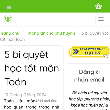
Togg
navi
Trang chủ
Thông tin cho phụ huynh
5 bí quyết học
tốt môn Toán
5 bí quyết
học tốt môn
Đăng kí
nhận email
Toán
Để nhận tài nguyên
19 Tháng Giêng 2024
học tập, phương pháp,
Toán là môn
2798 lượt đọc
khóa học miễn phí &
học quan trọng trong nhà