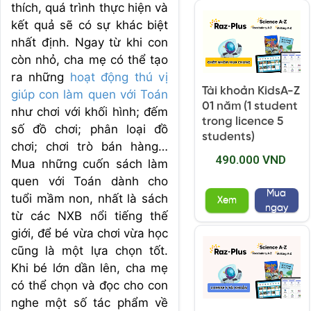
thích, quá trình thực hiện và
kết quả sẽ có sự khác biệt
nhất định. Ngay từ khi con
còn nhỏ, cha mẹ có thể tạo
ra những
hoạt động thú vị
Tài khoản KidsA-Z
giúp con làm quen với Toán
01 năm (1 student
như chơi với khối hình; đếm
trong licence 5
số đồ chơi; phân loại đồ
students)
chơi; chơi trò bán hàng…
490.000 VND
Mua những cuốn sách làm
quen với Toán dành cho
Mua
tuổi mầm non, nhất là sách
Xem
ngay
từ các NXB nổi tiếng thế
giới, để bé vừa chơi vừa học
cũng là một lựa chọn tốt.
Khi bé lớn dần lên, cha mẹ
có thể chọn và đọc cho con
nghe một số tác phẩm về