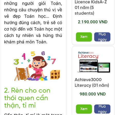
Licence KidsA-Z
những người giỏi Toán,
01 năm (5
những câu chuyện thú vị về
students)
vẻ đẹp Toán học… Định
2.190.000 VND
hướng đúng cách, trẻ sẽ có
cơ hội đến với Toán học một
Mua
cách tự nhiên và hứng thú
Xem
ngay
khám phá môn Toán.
Achieve3000
Literacy (01 năm)
2. Rèn cho con
980.000 VND
thói quen cẩn
thận, tỉ mỉ
Mua
Xem
ngay