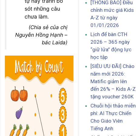
tự này tránh bỏ
[THÔNG BÁO] Điều
sót những câu
chỉnh mức giá Kids
chưa làm.
A-Z từ ngày
01/01/2026
(Chia sẻ của chị
Lịch để bàn CTH
Nguyễn Hồng Hạnh –
2026 – 365 ngày
bác Laida)
“giữ lửa” động lực
học tập
[SIÊU ƯU ĐÃI] Chào
năm mới 2026:
Matific giảm lên
đến 26% – Kids A-Z
tặng voucher 260K
Chuỗi hội thảo miễn
phí: AI Thực Chiến
Cho Giáo Viên
Tiếng Anh