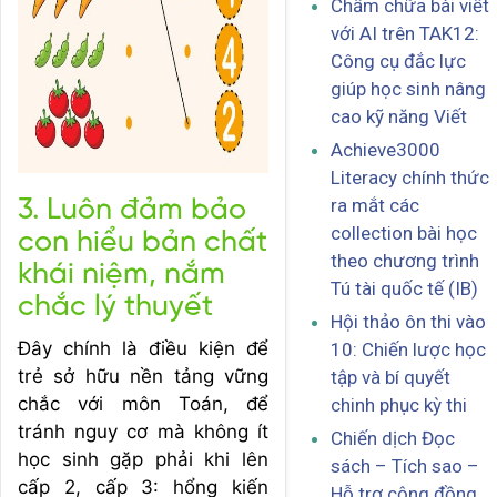
Chấm chữa bài viết
với AI trên TAK12:
Công cụ đắc lực
giúp học sinh nâng
cao kỹ năng Viết
Achieve3000
Literacy chính thức
ra mắt các
3. Luôn đảm bảo
collection bài học
con hiểu bản chất
theo chương trình
khái niệm, nắm
Tú tài quốc tế (IB)
chắc lý thuyết
Hội thảo ôn thi vào
Đây chính là điều kiện để
10: Chiến lược học
trẻ sở hữu nền tảng vững
tập và bí quyết
chắc với môn Toán, để
chinh phục kỳ thi
tránh nguy cơ mà không ít
Chiến dịch Đọc
học sinh gặp phải khi lên
sách – Tích sao –
cấp 2, cấp 3: hổng kiến
Hỗ trợ cộng đồng