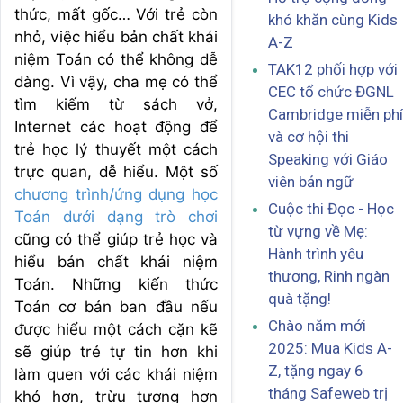
thức, mất gốc… Với trẻ còn
khó khăn cùng Kids
nhỏ, việc hiểu bản chất khái
A-Z
niệm Toán có thể không dễ
TAK12 phối hợp với
dàng. Vì vậy, cha mẹ có thể
CEC tổ chức ĐGNL
tìm kiếm từ sách vở,
Cambridge miễn phí
Internet các hoạt động để
và cơ hội thi
trẻ học lý thuyết một cách
Speaking với Giáo
trực quan, dễ hiểu. Một số
viên bản ngữ
chương trình/ứng dụng học
Cuộc thi Đọc - Học
Toán dưới dạng trò chơi
từ vựng về Mẹ:
cũng có thể giúp trẻ học và
Hành trình yêu
hiểu bản chất khái niệm
thương, Rinh ngàn
Toán. Những kiến thức
quà tặng!
Toán cơ bản ban đầu nếu
Chào năm mới
được hiểu một cách cặn kẽ
2025: Mua Kids A-
sẽ giúp trẻ tự tin hơn khi
Z, tặng ngay 6
làm quen với các khái niệm
tháng Safeweb trị
khó hơn, trừu tượng hơn