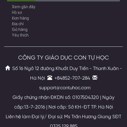
Xem gần đây
Hồ sơ
Đơn hàng
Địa chỉ
Giỏ hàng
Yêu thích
CÔNG TY GIÁO DỤC CON TỰ HỌC
Số 16 Ngõ 12 đường Khuất Duy Tiến - Thanh Xuân -
Hà Nội
+84852-707-284
support@contuhoc.com
Giấy chứng nhận ĐKDN số: 0107504320 | Ngày
cấp:13-7-2016 | Nơi cấp: Sở KH-ĐT TP. Hà Nội
Liên hệ làm Đại lý/ Đại sứ: Ms Trần Hương Giang SĐT
0325 129 885