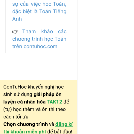
sự của việc học Toán,
đặc biệt là Toán Tiếng
Anh
👉
Tham khảo các
chương trình học Toán
trên contuhoc.com
ConTuHoc khuyến nghị học
sinh sử dụng
giải pháp ôn
luyện cá nhân hóa
TAK12
để
(tự) học thêm và ôn thi theo
cách tối ưu.
Chọn chương trình
và
đăng kí
tài khoản miễn phí
để bắt đầu!