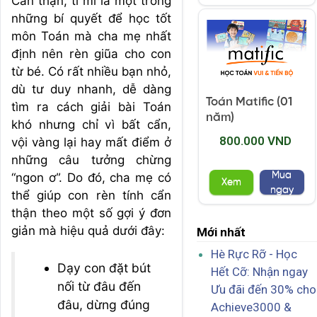
Cẩn thận, tỉ mỉ là một trong
những bí quyết để học tốt
môn Toán mà cha mẹ nhất
định nên rèn giũa cho con
từ bé. Có rất nhiều bạn nhỏ,
dù tư duy nhanh, dễ dàng
Toán Matific (01
tìm ra cách giải bài Toán
năm)
khó nhưng chỉ vì bất cẩn,
800.000 VND
vội vàng lại hay mất điểm ở
những câu tưởng chừng
Mua
“ngon ơ”. Do đó, cha mẹ có
Xem
ngay
thể giúp con rèn tính cẩn
thận theo một số gợi ý đơn
giản mà hiệu quả dưới đây:
Mới nhất
Hè Rực Rỡ - Học
Dạy con đặt bút
Hết Cỡ: Nhận ngay
nối từ đâu đến
Ưu đãi đến 30% cho
đâu, dừng đúng
Achieve3000 &