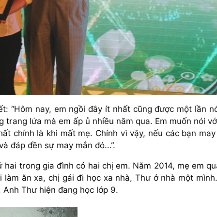
iết: “Hôm nay, em ngồi đây ít nhất cũng được một lần nó
g trang lứa mà em ấp ủ nhiều năm qua. Em muốn nói vớ
nhất chính là khi mất mẹ. Chính vì vậy, nếu các bạn ma
 và đáp đền sự may mắn đó...”.
 hai trong gia đình có hai chị em. Năm 2014, mẹ em qu
 làm ăn xa, chị gái đi học xa nhà, Thư ở nhà một mình
 Anh Thư hiện đang học lớp 9.