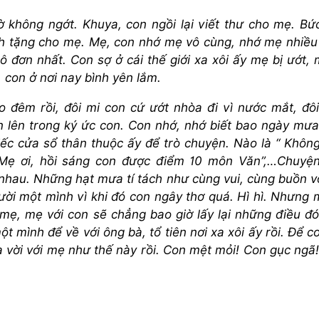
ờ không ngớt. Khuya, con ngồi lại viết thư cho mẹ. Bứ
nh tặng cho mẹ. Mẹ, con nhớ mẹ vô cùng, nhớ mẹ nhiều
 đơn nhất. Con sợ ở cái thế giới xa xôi ấy mẹ bị ướt, 
 con ở nơi nay bình yên lắm.
ao đêm rồi, đôi mi con cứ ướt nhòa đi vì nước mắt, đô
 lên trong ký ức con. Con nhớ, nhớ biết bao ngày mư
iếc cửa sổ thân thuộc ấy để trò chuyện. Nào là “ Không
 Mẹ ơi, hồi sáng con được điểm 10 môn Văn”,…Chuyện
hau. Những hạt mưa tí tách như cùng vui, cùng buồn vớ
cười một mình vì khi đó con ngây thơ quá. Hì hì. Nhưng 
 mẹ, mẹ với con sẽ chẳng bao giờ lấy lại những điều đ
t mình để về với ông bà, tổ tiên nơi xa xôi ấy rồi. Để c
 xa vời với mẹ như thế này rồi. Con mệt mỏi! Con gục ngã