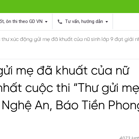
ốt, ôn thi theo GD VN
Tư vấn, hướng dẫn
phone
 thư xúc động gửi mẹ đã khuất của nữ sinh lớp 9 đạt giải n
gửi mẹ đã khuất của nữ
 nhất cuộc thi “Thư gửi m
n Nghệ An, Báo Tiền Phon
4073 lượt