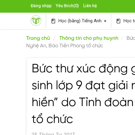
Đăng nhập
Yêu thích
(0)
Liên hệ
Học (bằng) Tiếng Anh
Học t
book
book
Trang chủ
Thông tin cho phụ huynh
Bức
Nghệ An, Báo Tiền Phong tổ chức
Bức thư xúc động 
sinh lớp 9 đạt giải
hiền” do Tỉnh đoà
tổ chức
25 Tháng Tư 2017