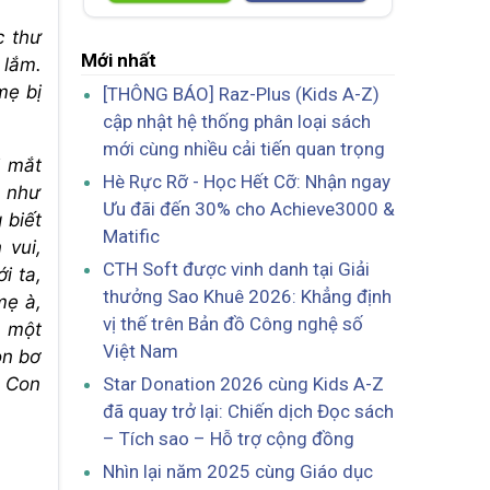
c thư
Mới nhất
 lắm.
mẹ bị
[THÔNG BÁO] Raz-Plus (Kids A-Z)
cập nhật hệ thống phân loại sách
mới cùng nhiều cải tiến quan trọng
i mắt
Hè Rực Rỡ - Học Hết Cỡ: Nhận ngay
a như
Ưu đãi đến 30% cho Achieve3000 &
 biết
Matific
 vui,
CTH Soft được vinh danh tại Giải
i ta,
thưởng Sao Khuê 2026: Khẳng định
mẹ à,
vị thế trên Bản đồ Công nghệ số
ó một
Việt Nam
on bơ
Star Donation 2026 cùng Kids A-Z
! Con
đã quay trở lại: Chiến dịch Đọc sách
– Tích sao – Hỗ trợ cộng đồng
Nhìn lại năm 2025 cùng Giáo dục