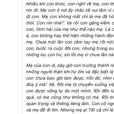
Nhiều khi con khóc, con nghĩ về mẹ, con t
nín đi. Mẹ con ở nơi ấy chắc sẽ vui lắm v
đi con. Mẹ con không mất chỉ là mẹ đã hò
thôi. Con nín nhé!”. Và rồi con gắng kiềm 
con, hình hài của mẹ như thế nào mẹ. Là 
à, con không hay thể hiện những hành động
mẹ. Chưa một lần con cầm tay mẹ rồi nói: 
con, bước ra cuộc đời con, nhưng trong su
những lúc con hư, xin lỗi mẹ vì chưa lần n
Mẹ của con ơi, bây giờ con trưởng thành n
những người thân khi họ ốm và đặc biệt l
con chưa bao giờ làm được. Hồi đó, nhì
đùa ý mà”. Kệ. Rồi mẹ bị chuyển xuống việ
con được sống tự do một mình. Rồi đến l
quá, có mẹ cũng như không có mẹ. Rồi mộ
quan trọng và thiêng liêng lắm. Con cố ng
và mẹ để đi tìm. Nhưng mẹ ạ! Tất cả chỉ là 