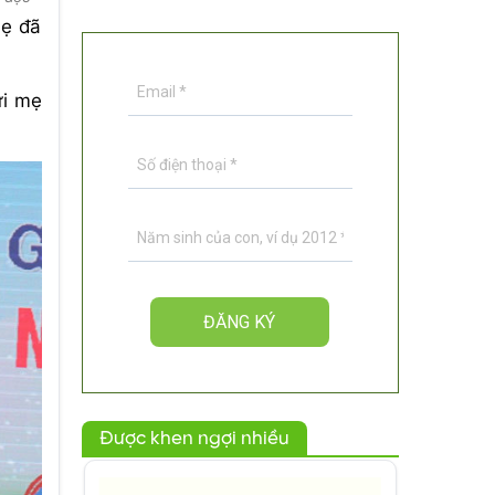
mẹ đã
ửi mẹ
Được khen ngợi nhiều