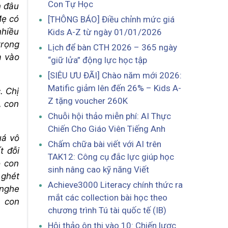
Con Tự Học
n đâu
Mẹ có
[THÔNG BÁO] Điều chỉnh mức giá
nhiều
Kids A-Z từ ngày 01/01/2026
trọng
Lịch để bàn CTH 2026 – 365 ngày
a vào
“giữ lửa” động lực học tập
[SIÊU ƯU ĐÃI] Chào năm mới 2026:
Matific giảm lên đến 26% – Kids A-
. Chị
Z tặng voucher 260K
, con
Chuỗi hội thảo miễn phí: AI Thực
Chiến Cho Giáo Viên Tiếng Anh
uá vô
Chấm chữa bài viết với AI trên
t đỗi
TAK12: Công cụ đắc lực giúp học
o con
sinh nâng cao kỹ năng Viết
 ghét
Achieve3000 Literacy chính thức ra
 nghe
mắt các collection bài học theo
, con
chương trình Tú tài quốc tế (IB)
Hội thảo ôn thi vào 10: Chiến lược