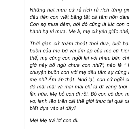
Những hạt mưa cứ rả rích rả rích từng gi
đâu tiên con viết bằng tất cả tâm hồn dà
Con sợ mưa đêm, bởi đó cũng là lúc con cô
hành hạ vì mưa. Mẹ à, mẹ cứ yên giấc nhé,
Thời gian cứ thắm thoắt thoi đưa, biết b
buồn của mẹ bờ vai ấm áp của mẹ cứ hiện
thế, mẹ cùng con ngồi lại với nhau bên ch
giờ này bố ngủ chưa con nhỉ?”, nào là “
chuyện buồn con với mẹ đều tâm sự cùng n
mẹ nhỉ! Ấm áp thật. Nhớ lại, con cứ ngồi 
đó mãi mãi và mãi mãi chỉ là dĩ vãng thôi
lần nữa. Mẹ bỏ con đi rồi. Bỏ con cô đơn mộ
vơ, lạnh lẽo trên cái thế giới thực tại quá
biết dựa vào ai đây?
Mẹ! Mẹ trả lời con đi.