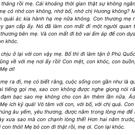
 tháng rồi mẹ. Cái khoảng thời gian thật sự không ngắ
 mẹ có nhớ con không, nhớ bố, nhớ chị Hương không? 
h quái ác kia hành hạ mẹ nữa không. Con thương mẹ 
y gan cấp ấy. Nó đã làm con mất đi một người quan 
u thương bên mẹ. Và con mất đi bờ vai ấm áp để con dự
on khóc.
chịu ở lại với con vậy mẹ. Bố thì đi làm tận ở Phú Quốc
 cũng về với mẹ nơi ấy rồi! Con mệt, con khóc, con buồn
 Mẹ ơi!
i mẹ ra đi, mẹ có biết rằng, cuộc sống con gần như là q
ai tiếng gọi mẹ, sao con không được nghe giọng nói rấ
 đạm bạc sao mẹ không cho con ăn thêm lần nữa. Á
Mẹ ích kỷ quá! Vô tâm với con, với bố, với chị quá. Con
húng âu yếm, yêu thương, được nằm trong lòng mẹ để
y xưa sao mà con chạnh lòng thế! Hơn hai năm trước
on thôi! Mẹ bỏ con đi thật rồi, mẹ ơi. Con lại khóc.