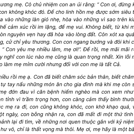
hương mẹ. Cô chủ nhiệm con an ủi rằng: “ Con ơi, đừng 
ì con không khóc đó. Để cho linh hồn mẹ được sớm siêu 
a vào những làn gió nhẹ, hòa vào những vì sao trên k
chế cảm xúc rồi im lặng, để mẹ vui. Không biết, từ khi 
còn nguyên vẹn hay đã hòa vào lòng đất. Côn xót xa qu
, cử chỉ yêu thương. Con con ngang bướng và đôi khi cã
“ Con yêu mẹ nhiều lắm, mẹ ơi!”. Để rồi, mẹ mãi mãi r
y nghĩ con lúc nào mẹ cũng là quan trọng nhất. Xin lỗi 
ào làm mẹ mỉm cười nhưng đối với con mẹ là tất Cả.
hiều rồi mẹ ạ. Con đã biết chăm sóc bản thân, biết chă
à tự tay nấu những món ăn cho gia đình mà khi mẹ còn 
n mẹ đớn đau vì căn bệnh hiểm nghèo mà con xem như
n tỉnh vì trầm trọng hơn, con càng cảm thấy bình thườ
úc mẹ ra đi, con cũng không khóc, con khờ khạo quá, 
t ngày, con bỗng nhận ra, con đã mất đi một thứ tìn
oảnh lại đi tìm, về những nơi quen thuộc gắn với kỷ niệ
hư vô, chỉ là thất vọng mà thôi. Mẹ ơi, mẹ hãy là một bà