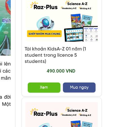
Tài khoản KidsA-Z 01 năm (1
student trong licence 5
students)
i lên
490.000 VND
i các
y mắn
Xem
Mua ngay
a đời
. Một