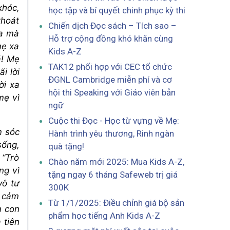
khóc,
học tập và bí quyết chinh phục kỳ thi
thoát
Chiến dịch Đọc sách – Tích sao –
ia mà
Hỗ trợ cộng đồng khó khăn cùng
mẹ xa
Kids A-Z
á! Mẹ
TAK12 phối hợp với CEC tổ chức
i lời
ĐGNL Cambridge miễn phí và cơ
ời xa
hội thi Speaking với Giáo viên bản
mẹ vì
ngữ
Cuộc thi Đọc - Học từ vựng về Mẹ:
m sóc
Hành trình yêu thương, Rinh ngàn
sống,
quà tặng!
 “Trò
Chào năm mới 2025: Mua Kids A-Z,
ng vì
tặng ngay 6 tháng Safeweb trị giá
vô tư
300K
h cảm
Từ 1/1/2025: Điều chỉnh giá bộ sản
m con
phẩm học tiếng Anh Kids A-Z
 tiên