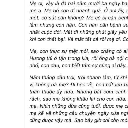
Mẹ ơi, vậy là đã hai năm mười ba ngày ba
mẹ ạ. Mẹ bỏ con đi nhanh quá. Ở nơi ấy,
mệt, có sút cân không? Mẹ có bị căn bện
lắm nhưng con hận. Con hận căn bệnh su
nhất cuộc đời. Mất đi những phút giây yê
khi con thất bại. Và mất tất cả rồi mẹ ơi. C
Mẹ, con thực sự mệt mỏi, sao chẳng có ai 
Hương thì ở tận trong kia, rồi ông bà nội
nhớ, con đau, con biết tâm sự cùng ai đây.
Năm tháng dần trôi, trôi nhanh lắm, từ kh
vị không hả mẹ? Đi học về, con cất lên h
thân thuộc ấy nữa. Những bát cơm canh
rách, sao mẹ không khâu lại cho con nữa. 
mẹ. Nhìn những đứa cùng tuổi, được mẹ c
mẹ kể về những câu chuyện ngày xửa ngà
cũng được vậy mà. Sao bây giờ chỉ còn mỗi c