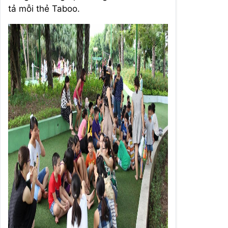
tả mỗi thẻ Taboo.