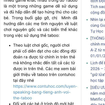
nhiều game khác nhau trong đó Taboo
dịch Đọ
là một trong những game dễ sử dụng
Tích sao
và đủ hấp dẫn để tạo hứng thú cho các
cộng đ
bé. Trong buổi gặp gỡ, chị Minh đã
Nhìn lạ
hướng dẫn các mẹ tình nguyện về luật
cùng Gi
chơi nguyên gốc và các biến thể khác
Tự Học
trong việc sử dụng thẻ taboo:
[THÔNG 
chỉnh m
Theo luật chơi gốc, người chơi
A-Z từ 
phải cố diễn đạt cho các đồng đội
01/01/
đoán ra được từ chính in trên thẻ
mà không nhắc đến tất cả các từ
Lịch để
được in trên thẻ. Các mẹ xem bài
2026 – 
giới thiệu về taboo trên contuhoc
“giữ lửa
tại đây nhé
học tập
https://www.contuhoc.com/luyen-
[SIÊU Ư
speaking-bang-tieng-anh-voi-
năm mới
the-taboo
Matific 
Đối với các bé ở trình độ mới bắt