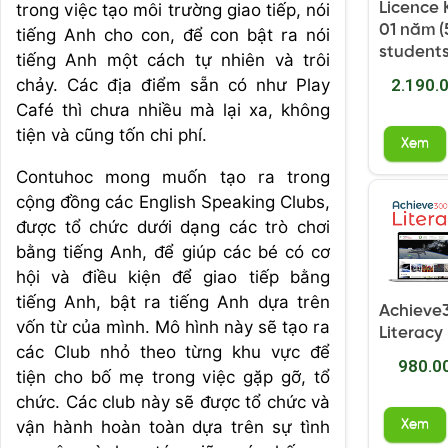
Licence 
trong việc tạo môi trường giao tiếp, nói
01 năm (
tiếng Anh cho con, để con bật ra nói
students
tiếng Anh một cách tự nhiên và trôi
chảy. Các địa điểm sẵn có như Play
2.190.
Café thì chưa nhiều mà lại xa, không
tiện và cũng tốn chi phí.
Xem
Contuhoc mong muốn tạo ra trong
cộng đồng các English Speaking Clubs,
được tổ chức dưới dạng các trò chơi
bằng tiếng Anh, để giúp các bé có cơ
hội và điều kiện để giao tiếp bằng
tiếng Anh, bật ra tiếng Anh dựa trên
Achieve
vốn từ của mình. Mô hình này sẽ tạo ra
Literacy
các Club nhỏ theo từng khu vực để
980.0
tiện cho bố mẹ trong việc gặp gỡ, tổ
chức. Các club này sẽ được tổ chức và
vận hành hoàn toàn dựa trên sự tình
Xem