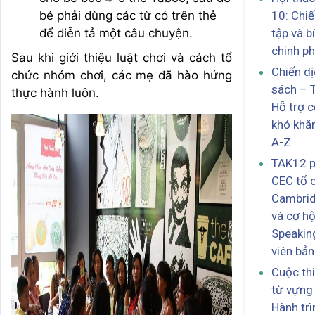
bé phải dùng các từ có trên thẻ
10: Chi
để diễn tả một câu chuyện.
tập và b
chinh ph
Sau khi giới thiệu luật chơi và cách tổ
Chiến d
chức nhóm chơi, các mẹ đã hào hứng
sách – 
thực hành luôn.
Hỗ trợ 
khó khă
A-Z
TAK12 p
CEC tổ 
Cambrid
và cơ hộ
Speakin
viên bả
Cuộc th
từ vựng
Hành trì