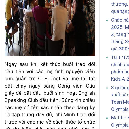
thương,
quà tặn
Chào n
2025: M
Z, tặng 
tháng S
giá 300
Từ 1/1/
Ngay sau khi kết thúc buổi trao đổi
chỉnh gi
đầu tiên với các mẹ tình nguyện viên
phẩm họ
làm quản trò CLB, một vài mẹ lại tất
Kids A-
bật chạy ngay sang Công viên Cầu
3 gương
giấy để bắt đầu buổi sinh hoạt English
xuất sắc
Speaking Club đầu tiên. Đúng 4h chiều
Toán Ma
các mẹ có tên xác nhận theo đăng ký
Olympia
đã tập trung đầy đủ, chị Minh trao đổi
Matific
trước với các mẹ về cách thức tổ chức
Olympia