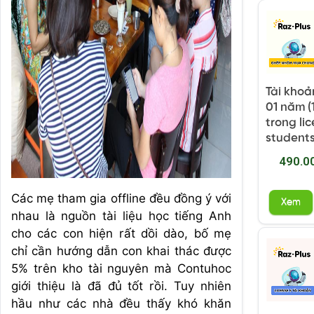
Tài khoả
01 năm (
trong li
students
490.0
Các mẹ tham gia offline đều đồng ý với
Xem
nhau là nguồn tài liệu học tiếng Anh
cho các con hiện rất dồi dào, bố mẹ
chỉ cần hướng dẫn con khai thác được
5% trên kho tài nguyên mà Contuhoc
giới thiệu là đã đủ tốt rồi. Tuy nhiên
hầu như các nhà đều thấy khó khăn