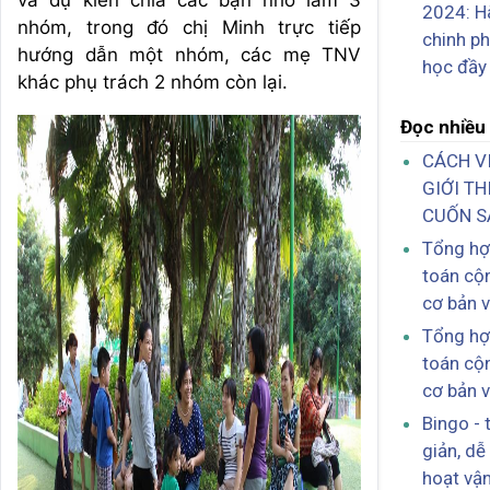
và dự kiến chia các bạn nhỏ làm 3
2024: Hà
nhóm, trong đó chị Minh trực tiếp
chinh p
hướng dẫn một nhóm, các mẹ TNV
học đầy
khác phụ trách 2 nhóm còn lại.
Đọc nhiều
CÁCH VI
GIỚI T
CUỐN S
Tổng hợ
toán cộn
cơ bản 
Tổng hợ
toán cộn
cơ bản 
Bingo - 
giản, dễ
hoạt vậ