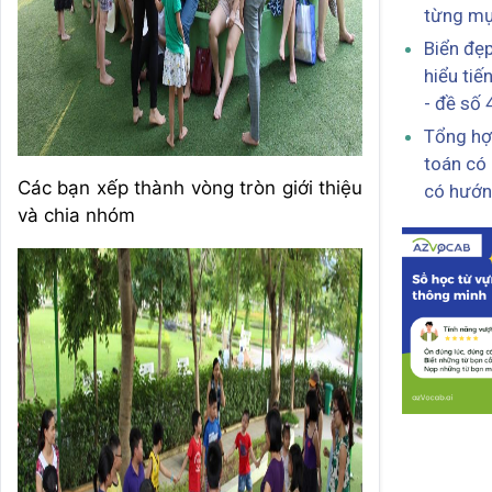
từng mụ
Biển đẹp
hiểu tiế
- đề số 
Tổng hợ
toán có 
Các bạn xếp thành vòng tròn giới thiệu
có hướn
và chia nhóm