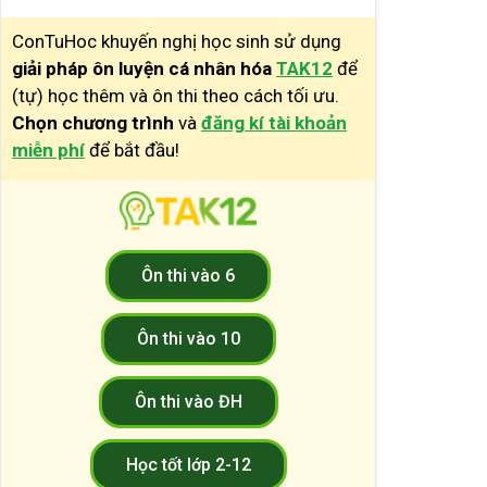
ConTuHoc khuyến nghị học sinh sử dụng
giải pháp ôn luyện cá nhân hóa
TAK12
để
(tự) học thêm và ôn thi theo cách tối ưu.
Chọn chương trình
và
đăng kí tài khoản
miễn phí
để bắt đầu!
Ôn thi vào 6
Ôn thi vào 10
Ôn thi vào ĐH
Học tốt lớp 2-12