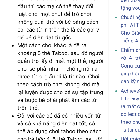
đến 26%
đầu thì các mẹ có thể thay đổi
tặng vo
luật chơi một chút để trò chơi
Chuỗi h
không quá khó với bé bằng cách
phí: AI 
coi các từ in trên thẻ là các gợi ý
Cho Giá
để bé diễn đạt từ gốc.
Tiếng A
Một cách chơi khác là để ra
Chấm ch
khoảng 5 thẻ Taboo, sau đó người
với AI t
quản trò lấy đi mất một thẻ, người
Công cụ
chơi sẽ phải nhanh chóng nói ra
giúp họ
được từ bị giấu đi là từ nào. Chơi
cao kỹ n
theo cách trò chơi không khó mà
Achiev
lại luyện được cho bé sự tập trung
Literacy
và buộc bé phải phát âm các từ
ra mắt 
trên thẻ.
collecti
Đối với các bé đã có nhiều vốn từ
theo ch
và có khả năng diễn đạt tốt, có
Tú tài q
thể áp dụng chơi taboo theo cách
cho bé bốc 4-5 thẻ Taboo, sau đó
Hội thảo