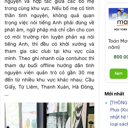
nguyện và hợp tác giữa các bố mẹ
trong cùng khu vực. Nếu bố mẹ có tinh
thần tình nguyện, không quá quan
trọng việc nói tiếng Anh phải đúng về
phát âm, ngữ pháp mà chỉ cần cho con
có môi trường rèn luyện phản xạ nói
Toán Mati
tiếng Anh, thì đều có khởi xướng và
năm)
tham gia các club tại khu vực của
800.0
mình. Theo ghi nhanh của contuhoc thì
tham dự buổi offline hướng dẫn tình
nguyện viên quản trò có gần 30 mẹ
Xem
đến từ nhiều khu vực khác nhau: Cầu
Giấy, Từ Liêm, Thanh Xuân, Hà Đông,
Mới nhất
…
[THÔNG 
Plus (Ki
nhật hệ
loại sá