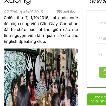
xướng
các ưu đã
02 Tháng Mười 2016
4692 lượt đọc
Chiều thứ 7, 1/10/2016, tại quán café
đối diện công viên Cầu Giấy, Contuhoc
đã tổ chức buổi offline giữa các mẹ
tình nguyện viên làm quản trò cho các
English Speaking club.
Được k
ngợi nh