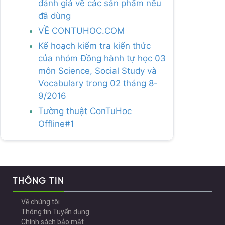
đánh giá về các sản phẩm nếu
đã dùng
VỀ CONTUHOC.COM
Kế hoạch kiểm tra kiến thức
của nhóm Đồng hành tự học 03
môn Science, Social Study và
Vocabulary trong 02 tháng 8-
9/2016
Tường thuật ConTuHoc
Offline#1
THÔNG TIN
Về chúng tôi
Thông tin Tuyển dụng
Chính sách bảo mật