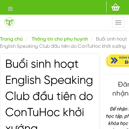
Togg
navi
Trang chủ
Thông tin cho phụ huynh
Buổi sinh hoạt
English Speaking Club đầu tiên do ConTuHoc khởi xướng
Buổi sinh hoạt
English Speaking
Đăn
nhận
Club đầu tiên do
Để nhận 
ConTuHoc khởi
học tập, p
khóa học 