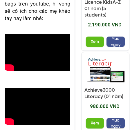
Licence KidsA-Z
bags trên youtube, hi vọng
01 năm (5
sẽ có ích cho các mẹ khéo
students)
tay hay làm nhé:
2.190.000 VND
Mua
Xem
ngay
Achieve3000
Literacy (01 năm)
980.000 VND
Mua
Xem
ngay