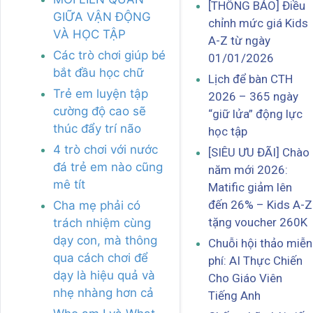
[THÔNG BÁO] Điều
GIỮA VẬN ĐỘNG
chỉnh mức giá Kids
VÀ HỌC TẬP
A-Z từ ngày
Các trò chơi giúp bé
01/01/2026
bắt đầu học chữ
Lịch để bàn CTH
Trẻ em luyện tập
2026 – 365 ngày
cường độ cao sẽ
“giữ lửa” động lực
thúc đẩy trí não
học tập
4 trò chơi với nước
[SIÊU ƯU ĐÃI] Chào
đá trẻ em nào cũng
năm mới 2026:
mê tít
Matific giảm lên
đến 26% – Kids A-Z
Cha mẹ phải có
tặng voucher 260K
trách nhiệm cùng
dạy con, mà thông
Chuỗi hội thảo miễn
qua cách chơi để
phí: AI Thực Chiến
dạy là hiệu quả và
Cho Giáo Viên
nhẹ nhàng hơn cả
Tiếng Anh