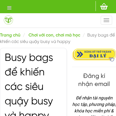
Togg
navi
Trang chủ
Chơi với con, chơi mà học
Busy bags để
khiến các siêu quậy busy và happy
Busy bags
để khiến
Đăng kí
nhận email
các siêu
Để nhận tài nguyên
quậy busy
học tập, phương pháp,
khóa học miễn phí &