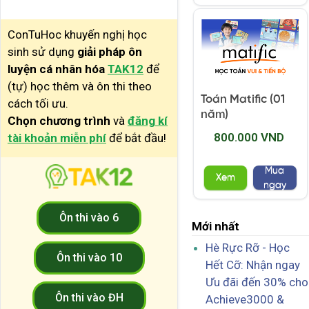
ConTuHoc khuyến nghị học
sinh sử dụng
giải pháp ôn
luyện cá nhân hóa
TAK12
để
(tự) học thêm và ôn thi theo
Toán Matific (01
cách tối ưu.
năm)
Chọn chương trình
và
đăng kí
800.000 VND
tài khoản miễn phí
để bắt đầu!
Mua
Xem
ngay
Ôn thi vào 6
Mới nhất
Hè Rực Rỡ - Học
Ôn thi vào 10
Hết Cỡ: Nhận ngay
Ưu đãi đến 30% cho
Ôn thi vào ĐH
Achieve3000 &