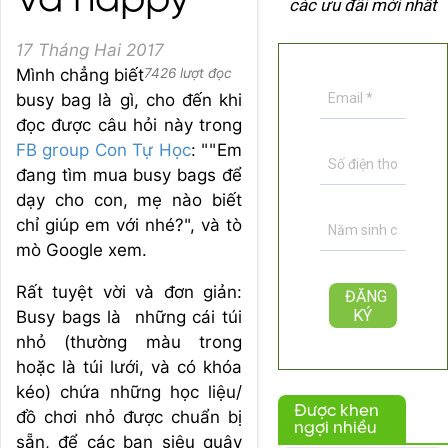
và happy
các ưu đãi mới nhất
17 Tháng Hai 2017
Mình chẳng biết
7426 lượt đọc
busy bag là gì, cho đến khi
đọc được câu hỏi này trong
FB group Con Tự Học
: ""Em
đang tìm mua busy bags để
dạy cho con, mẹ nào biết
chỉ giúp em với nhé?", và tò
mò Google xem.
Rất tuyệt vời và đơn giản:
Busy bags là những cái túi
nhỏ (thường màu trong
hoặc là túi lưới, và có khóa
kéo) chứa những học liệu/
Được khen
đồ chơi nhỏ được chuẩn bị
ngợi nhiều
sẵn, để các bạn siêu quậy