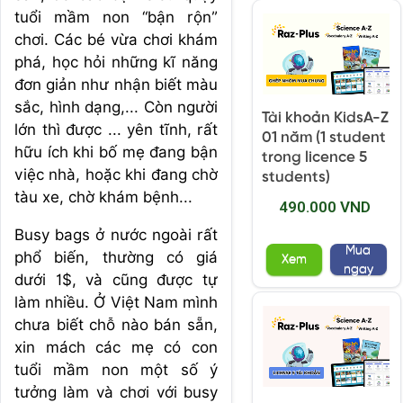
tuổi mầm non “bận rộn”
chơi. Các bé vừa chơi khám
phá, học hỏi những kĩ năng
đơn giản như nhận biết màu
sắc, hình dạng,... Còn người
Tài khoản KidsA-Z
lớn thì được ... yên tĩnh, rất
01 năm (1 student
hữu ích khi bố mẹ đang bận
trong licence 5
việc nhà, hoặc khi đang chờ
students)
tàu xe, chờ khám bệnh...
490.000 VND
Busy bags ở nước ngoài rất
Mua
phổ biến, thường có giá
Xem
ngay
dưới 1$, và cũng được tự
làm nhiều. Ở Việt Nam mình
chưa biết chỗ nào bán sẵn,
xin mách các mẹ có con
tuổi mầm non một số ý
tưởng làm và chơi với busy