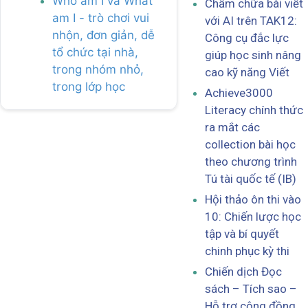
Who am I và What
Chấm chữa bài viết
am I - trò chơi vui
với AI trên TAK12:
nhộn, đơn giản, dễ
Công cụ đắc lực
tổ chức tại nhà,
giúp học sinh nâng
trong nhóm nhỏ,
cao kỹ năng Viết
trong lớp học
Achieve3000
Literacy chính thức
ra mắt các
collection bài học
theo chương trình
Tú tài quốc tế (IB)
Hội thảo ôn thi vào
10: Chiến lược học
tập và bí quyết
chinh phục kỳ thi
Chiến dịch Đọc
sách – Tích sao –
Hỗ trợ cộng đồng