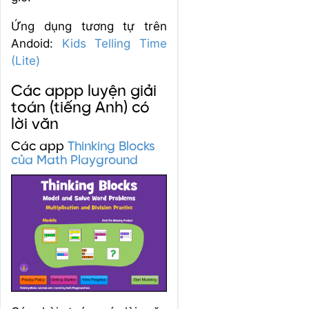
Ứng dụng tương tự trên
Andoid:
Kids Telling Time
(Lite)
Các appp luyện giải
toán (tiếng Anh) có
lời văn
Các app
Thinking Blocks
của Math Playground