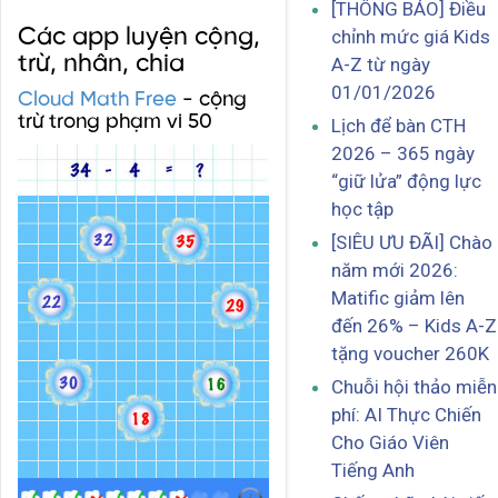
[THÔNG BÁO] Điều
Các app luyện cộng,
chỉnh mức giá Kids
trừ, nhân, chia
A-Z từ ngày
01/01/2026
Cloud Math Free
- cộng
trừ trong phạm vi 50
Lịch để bàn CTH
2026 – 365 ngày
“giữ lửa” động lực
học tập
[SIÊU ƯU ĐÃI] Chào
năm mới 2026:
Matific giảm lên
đến 26% – Kids A-Z
tặng voucher 260K
Chuỗi hội thảo miễn
phí: AI Thực Chiến
Cho Giáo Viên
Tiếng Anh