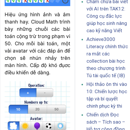
Chấm chữa bài viết
với AI trên TAK12:
Hiệu ứng hình ảnh và âm
Công cụ đắc lực
thanh hay. Cloud Math trình
giúp học sinh nâng
bày những chuỗi các bài
cao kỹ năng Viết
toán cộng trừ trong phạm vi
Achieve3000
50. Cho mỗi bài toán, một
Literacy chính thức
vài avatar với các đáp án để
ra mắt các
chọn sẽ nhún nhảy trên
collection bài học
màn hình. Cấp độ khó đụơc
theo chương trình
điều khiển dễ dàng.
Tú tài quốc tế (IB)
Hội thảo ôn thi vào
10: Chiến lược học
tập và bí quyết
chinh phục kỳ thi
Chiến dịch Đọc
sách – Tích sao –
Hỗ trợ cộng đồng