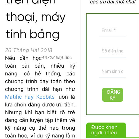
trên điện
các ưu đãi mới nhất
thoại, máy
tính bảng
26 Tháng Hai 2018
Nếu cần học
43728 lượt đọc
toán bài bản, nhiều kỹ
năng, có hệ thống, các
chương trình dạy toán theo
chương trình dài hạn như
Matific hay Koobits
luôn là
lựa chọn đáng được ưu tiên.
Nhưng khi bạn biết rõ trẻ
đang cần luyện tập thêm về
kỹ năng cụ thể nào trong
Được khen
ngợi nhiều
toán học, ví dụ kỹ năng làm