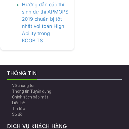
Hướng dẫn các thí
sinh dự thi APMOPS
2019 chuẩn bị tốt
nhất với toán High
Ability trong
KOOBITS
THÔNG TIN
Về chúng tôi
Thông tin Tuyển dụng
Chính sách bảo mật
Liên hệ
Tin tức
Sơ đồ
DỊCH VỤ KHÁCH HÀNG