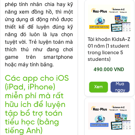
phép tính nhân chia hay kỹ
năng xem đồng hồ, thì một
ứng dụng di động nhỏ được
thiết kế để luyện đúng kỹ
năng đó luôn là lựa chọn
Tài khoản KidsA-Z
tuyệt vời. Trẻ luyện toán mà
01 năm (1 student
thích thú như đang chơi
trong licence 5
game trên smartphone
students)
hoặc máy tính bảng.
490.000 VND
Các app cho iOS
Mua
(iPad, iPhone)
Xem
ngay
miễn phí mà rất
hữu ích để luyện
tập bổ trợ toán
tiểu học (bằng
tiếng Anh)