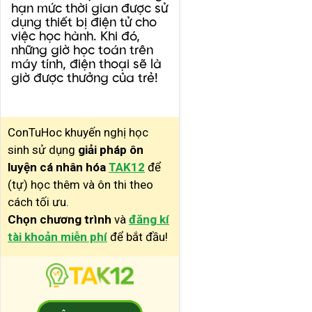
hạn mức thời gian được sử
dụng thiết bị điện tử cho
việc học hành. Khi đó,
những giờ học toán trên
máy tính, điện thoại sẽ là
giờ được thưởng của trẻ!
ConTuHoc khuyến nghị học
sinh sử dụng
giải pháp ôn
luyện cá nhân hóa
TAK12
để
(tự) học thêm và ôn thi theo
cách tối ưu.
Chọn chương trình
và
đăng kí
tài khoản miễn phí
để bắt đầu!