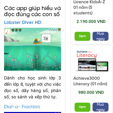
Licence KidsA-Z
01 năm (5
Các app giúp hiểu và
students)
đọc đúng các con số
2.190.000 VND
Lobster Diver HD
:
Mua
Xem
ngay
Dành cho học sinh lớp 3
Achieve3000
đến lớp 8, tuyệt vời cho việc
Literacy (01 năm)
đọc số, dãy hàng số, phân
980.000 VND
số, so sánh và xếp thứ tự.
Mua
Dial-a- Fraction
:
Xem
ngay