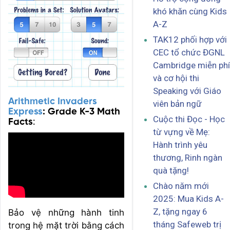
khó khăn cùng Kids
A-Z
TAK12 phối hợp với
CEC tổ chức ĐGNL
Cambridge miễn phí
và cơ hội thi
Speaking với Giáo
Arithmetic Invaders
viên bản ngữ
Express
:
Grade K-3 Math
Cuộc thi Đọc - Học
Facts
:
từ vựng về Mẹ:
Hành trình yêu
thương, Rinh ngàn
quà tặng!
Chào năm mới
2025: Mua Kids A-
Z, tặng ngay 6
Bảo vệ những hành tinh
tháng Safeweb trị
trong hệ mặt trời bằng cách