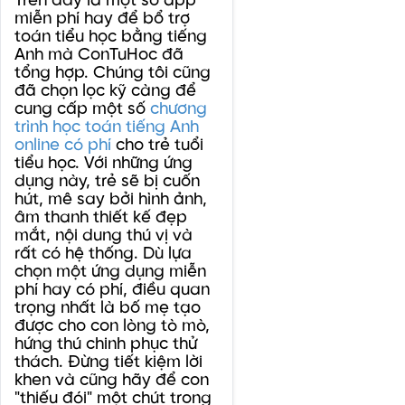
Trên đây là một số app
miễn phí hay để bổ trợ
toán tiểu học bằng tiếng
Anh mà ConTuHoc đã
tổng hợp. Chúng tôi cũng
đã chọn lọc kỹ càng để
cung cấp một số
chương
trình học toán tiếng Anh
online có phí
cho trẻ tuổi
tiểu học. Với những ứng
dụng này, trẻ sẽ bị cuốn
hút, mê say bởi hình ảnh,
âm thanh thiết kế đẹp
mắt, nội dung thú vị và
rất có hệ thống. Dù lựa
chọn một ứng dụng miễn
phí hay có phí, điều quan
trọng nhất là bố mẹ tạo
được cho con lòng tò mò,
hứng thú chinh phục thử
thách. Đừng tiết kiệm lời
khen và cũng hãy để con
"thiếu đói" một chút trong