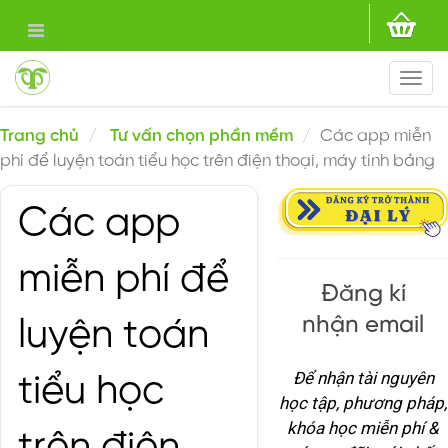
Togg
navi
Trang chủ
Tư vấn chọn phần mềm
Các app miễn
phí để luyện toán tiểu học trên điện thoại, máy tính bảng
Các app
miễn phí để
Đăng kí
nhận email
luyện toán
Để nhận tài nguyên
tiểu học
học tập, phương pháp,
khóa học miễn phí &