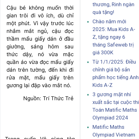
thương, Rinh ngàn
Cậu bé không muốn thời
quà tặng!
gian trôi đi vô ích, dù chỉ
Chào năm mới
một phút. Vì vậy trước lúc
2025: Mua Kids A-
nhắm mắt ngủ, cậu đọc
Z, tặng ngay 6
thầm mẩu giấy dán ở đầu
tháng Safeweb trị
giường, sáng hôm sau
giá 300K
thức dậy, nó vừa mặc
Từ 1/1/2025: Điều
quần áo vừa đọc mẩu giấy
chỉnh giá bộ sản
dán trên tường, đến khi đi
phẩm học tiếng Anh
rửa mặt, mẩu giấy trên
Kids A-Z
gương lại đập vào mắt nó.
3 gương mặt nhí
Nguồn: Trí Thức Trẻ
xuất sắc tại cuộc thi
Toán Matific Maths
Olympiad 2024
Matific Maths
Olympiad Vietnam