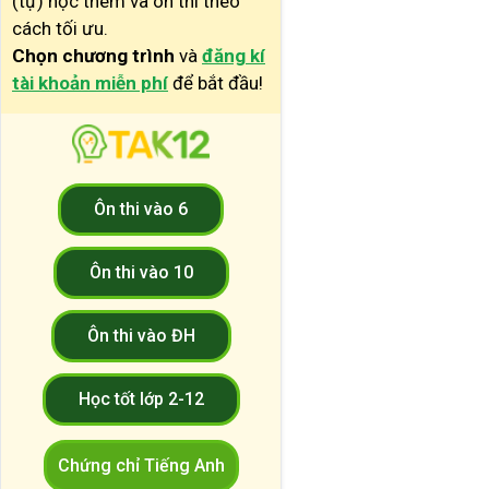
(tự) học thêm và ôn thi theo
cách tối ưu.
Chọn chương trình
và
đăng kí
tài khoản miễn phí
để bắt đầu!
Ôn thi vào 6
Ôn thi vào 10
Ôn thi vào ĐH
Học tốt lớp 2-12
Chứng chỉ Tiếng Anh