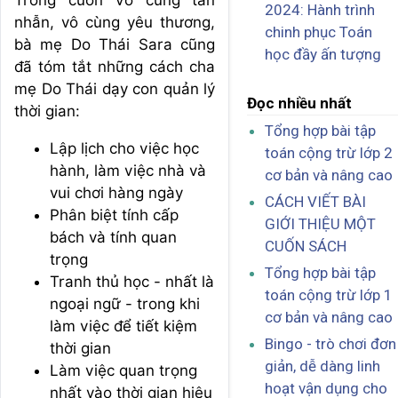
Trong cuốn Vô cùng tàn
2024: Hành trình
nhẫn, vô cùng yêu thương,
chinh phục Toán
bà mẹ Do Thái Sara cũng
học đầy ấn tượng
đã tóm tắt những cách cha
mẹ Do Thái dạy con quản lý
Đọc nhiều nhất
thời gian:
Tổng hợp bài tập
Lập lịch cho việc học
toán cộng trừ lớp 2
hành, làm việc nhà và
cơ bản và nâng cao
vui chơi hàng ngày
CÁCH VIẾT BÀI
Phân biệt tính cấp
GIỚI THIỆU MỘT
bách và tính quan
CUỐN SÁCH
trọng
Tổng hợp bài tập
Tranh thủ học - nhất là
toán cộng trừ lớp 1
ngoại ngữ - trong khi
cơ bản và nâng cao
làm việc để tiết kiệm
Bingo - trò chơi đơn
thời gian
giản, dễ dàng linh
Làm việc quan trọng
hoạt vận dụng cho
nhất vào thời gian hiệu