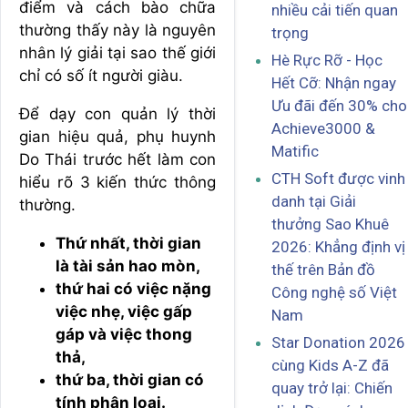
điểm và cách bào chữa
nhiều cải tiến quan
thường thấy này là nguyên
trọng
nhân lý giải tại sao thế giới
Hè Rực Rỡ - Học
chỉ có số ít người giàu.
Hết Cỡ: Nhận ngay
Ưu đãi đến 30% cho
Để dạy con quản lý thời
Achieve3000 &
gian hiệu quả, phụ huynh
Matific
Do Thái trước hết làm con
CTH Soft được vinh
hiểu rõ 3 kiến thức thông
danh tại Giải
thường.
thưởng Sao Khuê
Thứ nhất, thời gian
2026: Khẳng định vị
là tài sản hao mòn,
thế trên Bản đồ
thứ hai có việc nặng
Công nghệ số Việt
việc nhẹ, việc gấp
Nam
gáp và việc thong
Star Donation 2026
thả,
cùng Kids A-Z đã
thứ ba, thời gian có
quay trở lại: Chiến
tính phân loại.