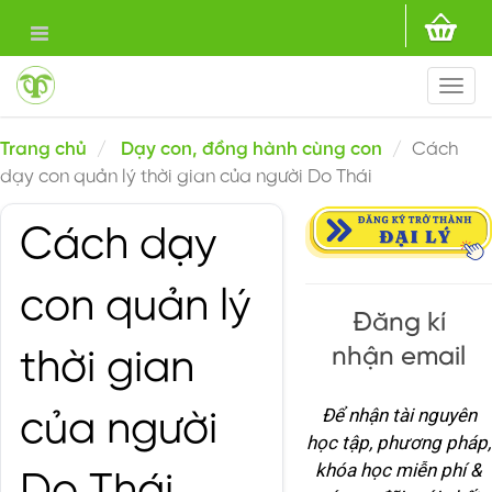
Togg
navi
Trang chủ
Dạy con, đồng hành cùng con
Cách
dạy con quản lý thời gian của người Do Thái
Cách dạy
con quản lý
Đăng kí
nhận email
thời gian
Để nhận tài nguyên
của người
học tập, phương pháp,
khóa học miễn phí &