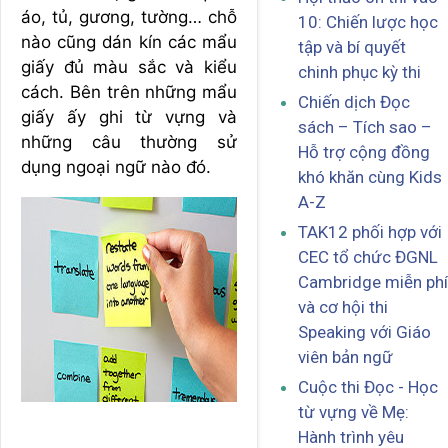
áo, tủ, gương, tường… chỗ
10: Chiến lược học
nào cũng dán kín các mẩu
tập và bí quyết
giấy đủ màu sắc và kiểu
chinh phục kỳ thi
cách. Bên trên những mẩu
Chiến dịch Đọc
giấy ấy ghi từ vựng và
sách – Tích sao –
những câu thường sử
Hỗ trợ cộng đồng
dụng ngoại ngữ nào đó.
khó khăn cùng Kids
A-Z
TAK12 phối hợp với
CEC tổ chức ĐGNL
Cambridge miễn phí
và cơ hội thi
Speaking với Giáo
viên bản ngữ
Cuộc thi Đọc - Học
từ vựng về Mẹ:
Hành trình yêu