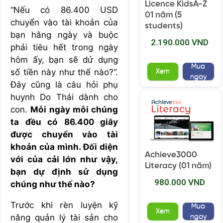
Licence KidsA-Z
“Nếu có 86.400 USD
01 năm (5
chuyển vào tài khoản của
students)
bạn hằng ngày và buộc
2.190.000 VND
phải tiêu hết trong ngày
hôm ấy, bạn sẽ dử dụng
Mua
số tiền này như thế nào?”.
Xem
ngay
Đây cũng là câu hỏi phụ
huynh Do Thái dành cho
con.
Mỗi ngày mỗi chúng
ta đều có 86.400 giây
được chuyển vào tài
khoản của mình. Đối diện
Achieve3000
với của cải lớn như vậy,
Literacy (01 năm)
bạn dự định sử dụng
980.000 VND
chúng như thế nào?
Trước khi rèn luyện kỹ
Mua
Xem
năng quản lý tài sản cho
ngay