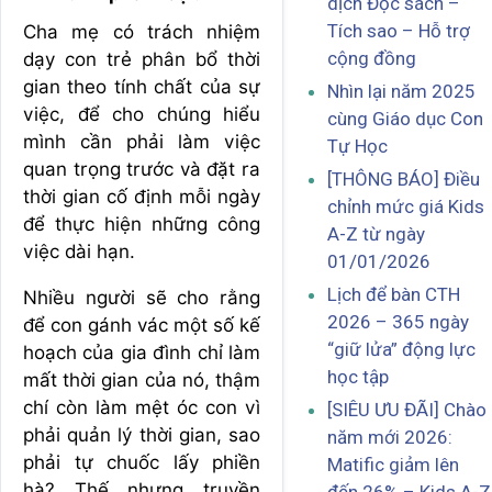
dịch Đọc sách –
Tích sao – Hỗ trợ
Cha mẹ có trách nhiệm
cộng đồng
dạy con trẻ phân bổ thời
gian theo tính chất của sự
Nhìn lại năm 2025
việc, để cho chúng hiểu
cùng Giáo dục Con
mình cần phải làm việc
Tự Học
quan trọng trước và đặt ra
[THÔNG BÁO] Điều
thời gian cố định mỗi ngày
chỉnh mức giá Kids
để thực hiện những công
A-Z từ ngày
việc dài hạn.
01/01/2026
Lịch để bàn CTH
Nhiều người sẽ cho rằng
2026 – 365 ngày
để con gánh vác một số kế
“giữ lửa” động lực
hoạch của gia đình chỉ làm
học tập
mất thời gian của nó, thậm
chí còn làm mệt óc con vì
[SIÊU ƯU ĐÃI] Chào
phải quản lý thời gian, sao
năm mới 2026:
phải tự chuốc lấy phiền
Matific giảm lên
hà? Thế nhưng truyền