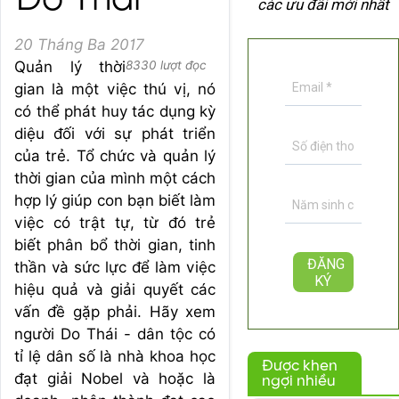
Do Thái
các ưu đãi mới nhất
20 Tháng Ba 2017
Quản lý thời
8330 lượt đọc
gian là một việc thú vị, nó
có thể phát huy tác dụng kỳ
diệu đối với sự phát triển
của trẻ. Tổ chức và quản lý
thời gian của mình một cách
hợp lý giúp con bạn biết làm
việc có trật tự, từ đó trẻ
biết phân bổ thời gian, tinh
thần và sức lực để làm việc
hiệu quả và giải quyết các
vấn đề gặp phải. Hãy xem
người Do Thái - dân tộc có
tỉ lệ dân số là nhà khoa học
Được khen
đạt giải Nobel và hoặc là
ngợi nhiều