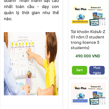
doanh nhân thành đạt cao
nhất toàn cầu - dạy con
quản lý thời gian như thế
nào.
Tài khoản KidsA-Z
01 năm (1 student
trong licence 5
students)
490.000 VND
Mua
Xem
ngay