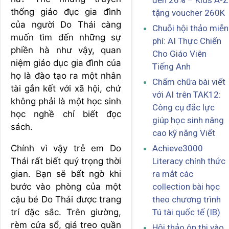
đến 26% – Kids A-Z
thống giáo đục gia đình
tặng voucher 260K
của người Do Thái càng
Chuỗi hội thảo miễn
muốn tìm đến những sự
phí: AI Thực Chiến
phiền hà như vậy, quan
Cho Giáo Viên
niệm giáo dục gia đình của
Tiếng Anh
họ là đào tạo ra một nhân
Chấm chữa bài viết
tài gắn kết với xã hội, chứ
với AI trên TAK12:
không phải là một học sinh
Công cụ đắc lực
học nghề chỉ biết đọc
giúp học sinh nâng
sách.
cao kỹ năng Viết
Chính vì vậy trẻ em Do
Achieve3000
Thái rất biết quý trọng thời
Literacy chính thức
gian. Bạn sẽ bất ngờ khi
ra mắt các
bước vào phòng của một
collection bài học
cậu bé Do Thái được trang
theo chương trình
trí đặc sắc. Trên giường,
Tú tài quốc tế (IB)
rèm cửa sổ, giá treo quần
Hội thảo ôn thi vào