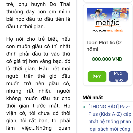
trẻ, phụ huynh Do Thái
thường dạy con em mình
bài học đầu tư đầu tiên là
đầu tư thời gian.
Họ nói cho trẻ biết, nếu
Toán Matific (01
con muốn giàu có thì nhất
năm)
định phải đầu tư vào thứ
800.000 VND
có giá trị hơn vàng bạc, đó
là thời gian. Hầu hết mọi
Mua
người trên thế giới đều
Xem
ngay
muốn trở nên giàu có,
nhưng rất nhiều người
Mới nhất
không muốn đầu tư cho
thời gian trước mắt. Họ
[THÔNG BÁO] Raz-
viện cớ, tôi chưa có thời
Plus (Kids A-Z) cập
gian, tôi rất bạn, tôi phải
nhật hệ thống phân
làm việc…Những quan
loại sách mới cùng