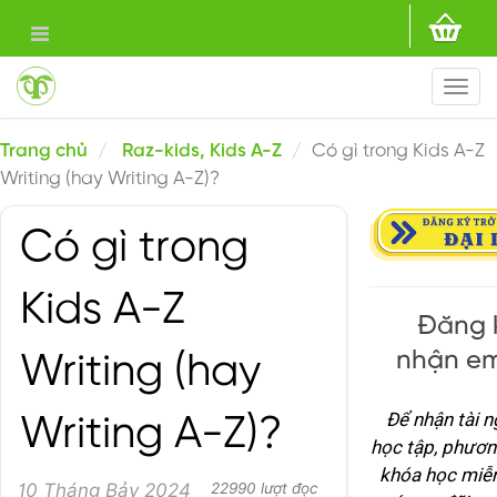
Togg
navi
Trang chủ
Raz-kids, Kids A-Z
Có gì trong Kids A-Z
Writing (hay Writing A-Z)?
Có gì trong
Kids A-Z
Đăng 
nhận em
Writing (hay
Để nhận tài 
Writing A-Z)?
học tập, phươn
khóa học miễn
10 Tháng Bảy 2024
22990 lượt đọc