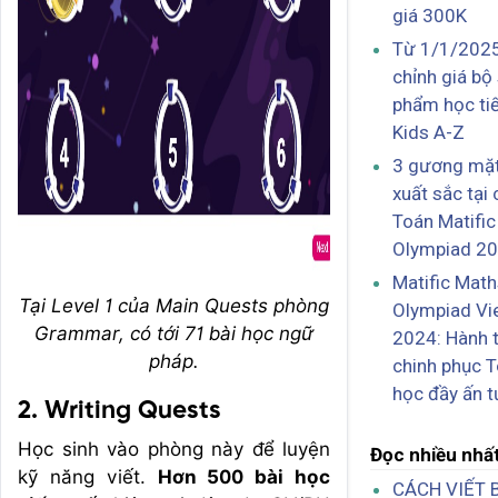
giá 300K
Từ 1/1/2025
chỉnh giá bộ
phẩm học ti
Kids A-Z
3 gương mặt
xuất sắc tại 
Toán Matifi
Olympiad 2
Matific Mat
Tại Level 1 của Main Quests phòng
Olympiad Vi
Grammar, có tới 71 bài học ngữ
2024: Hành t
pháp.
chinh phục 
học đầy ấn 
2. Writing Quests
Học sinh vào phòng này để luyện
Đọc nhiều nhấ
kỹ năng viết.
Hơn 500 bài học
CÁCH VIẾT 