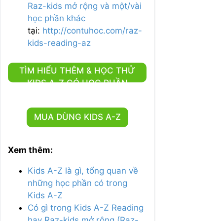
Raz-kids mở rộng và một/vài
học phần khác
tại:
http://contuhoc.com/raz-
kids-reading-az
TÌM HIỂU THÊM & HỌC THỬ
KIDS A-Z CÓ HỌC PHẦN
WRITING
MUA DÙNG KIDS A-Z
Xem thêm:
Kids A-Z là gì, tổng quan về
những học phần có trong
Kids A-Z
Có gì trong Kids A-Z Reading
hay Raz-kids mở rộng (Raz-