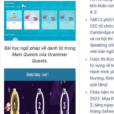
khó khăn cù
A-Z
TAK12 phối 
CEC tổ chứ
Cambridge m
và cơ hội thi
Speaking với
Bài học ngữ pháp về danh từ trong
viên bản ngữ
Main Quests của Grammar
Cuộc thi Đọc
Quests.
từ vựng về 
Hành trình y
thương, Rin
quà tặng!
Chào năm m
2025: Mua K
Z, tặng ngay
tháng Safewe