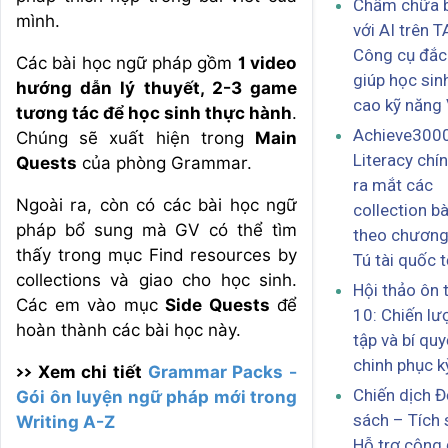
Chấm chữa b
mình.
với AI trên 
Công cụ đắc
Các bài học ngữ pháp gồm
1 video
giúp học sin
hướng dẫn lý thuyết, 2-3 game
cao kỹ năng 
tương tác để học sinh thực hành
.
Achieve300
Chúng sẽ xuất hiện trong
Main
Literacy chí
Quests
của phòng Grammar.
ra mắt các
Ngoài ra, còn có các bài học ngữ
collection b
pháp bổ sung mà GV có thể tìm
theo chương 
thấy trong mục Find resources by
Tú tài quốc t
collections và giao cho học sinh.
Hội thảo ôn 
Các em vào mục
Side Quests
để
10: Chiến lư
hoàn thành các bài học này.
tập và bí quy
chinh phục kỳ
>> Xem chi tiết
Grammar Packs -
Chiến dịch 
Gói ôn luyện ngữ pháp mới trong
sách – Tích 
Writing A-Z
Hỗ trợ cộng