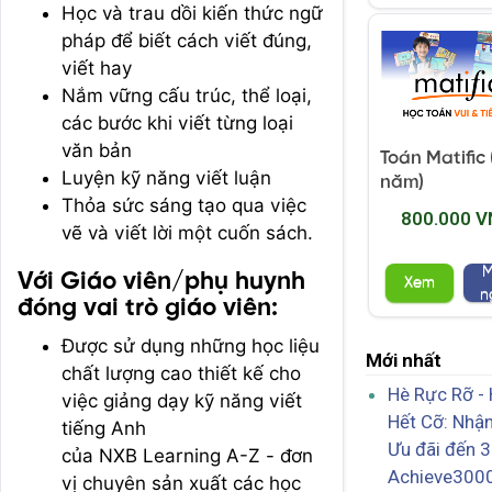
Học và trau dồi kiến thức ngữ
pháp để biết cách viết đúng,
viết hay
Nắm vững cấu trúc, thể loại,
các bước khi viết từng loại
văn bản
Toán Matific 
Luyện kỹ năng viết luận
năm)
Thỏa sức sáng tạo qua việc
800.000 V
vẽ và viết lời một cuốn sách.
Với Giáo viên/phụ huynh
Xem
n
đóng vai trò giáo viên:
Được sử dụng những học liệu
Mới nhất
chất lượng cao thiết kế cho
Hè Rực Rỡ -
việc giảng dạy kỹ năng viết
Hết Cỡ: Nhậ
tiếng Anh
Ưu đãi đến 
của NXB Learning A-Z - đơn
Achieve300
vị chuyên sản xuất các học