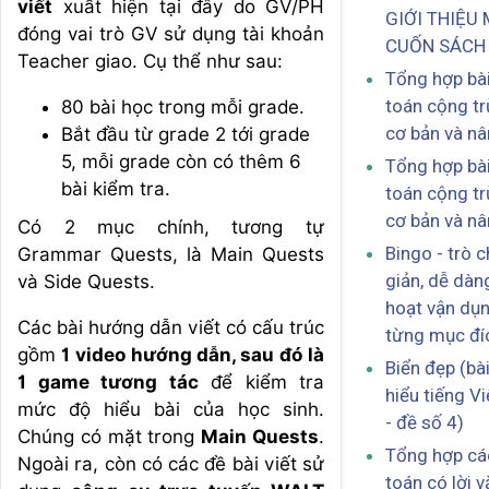
viết
xuất hiện tại đây do GV/PH
GIỚI THIỆU
đóng vai trò GV sử dụng tài khoản
CUỐN SÁCH
Teacher giao. Cụ thể như sau:
Tổng hợp bài
toán cộng tr
80 bài học trong mỗi grade.
cơ bản và n
Bắt đầu từ grade 2 tới grade
5, mỗi grade còn có thêm 6
Tổng hợp bài
bài kiểm tra.
toán cộng tr
cơ bản và n
Có 2 mục chính, tương tự
Bingo - trò 
Grammar Quests, là Main Quests
giản, dễ dàng
và Side Quests.
hoạt vận dụ
Các bài hướng dẫn viết có cấu trúc
từng mục đí
gồm
1 video hướng dẫn, sau đó là
Biển đẹp (bà
1 game tương tác
để kiểm tra
hiểu tiếng Vi
mức độ hiểu bài của học sinh.
- đề số 4)
Chúng có mặt trong
Main Quests
.
Tổng hợp cá
Ngoài ra, còn có các đề bài viết sử
toán có lời v