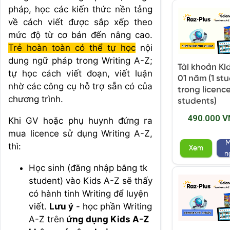
pháp, học các kiến thức nền tảng
về cách viết được sắp xếp theo
mức độ từ cơ bản đến nâng cao.
Trẻ hoàn toàn có thể tự học
nội
dung ngữ pháp trong Writing A-Z;
Tài khoản Ki
tự học cách viết đoạn, viết luận
01 năm (1 st
nhờ các công cụ hỗ trợ sẵn có của
trong licence
chương trình.
students)
490.000 V
Khi GV hoặc phụ huynh đứng ra
mua licence sử dụng Writing A-Z,
thì:
Xem
n
Học sinh (đăng nhập bằng tk
student) vào Kids A-Z sẽ thấy
có hành tinh Writing để luyện
viết.
Lưu ý
- học phần Writing
A-Z trên
ứng dụng Kids A-Z