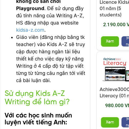
không có sân chơi
Licence Kids
Playground
. Để sử dụng đầy
01 năm (5
students)
đủ tính năng của Writing A-Z,
HS đăng nhập qua website
2.190.000 
kidsa-z.com
.
Giáo viên (đăng nhập bằng tk
Xem
teacher) vào Kids A-Z sẽ truy
n
cập được hàng ngàn tài liệu
thiết kế cho việc dạy kỹ năng
Writing ở 4 cấp độ từ tập viết
từng từ từng câu ngắn tới viết
cả bài luận dài.
Achieve300
Sử dụng Kids A-Z
Literacy (01
Writing để làm gì?
980.000 V
Với các học sinh muốn
luyện viết tiếng Anh:
Xem
n