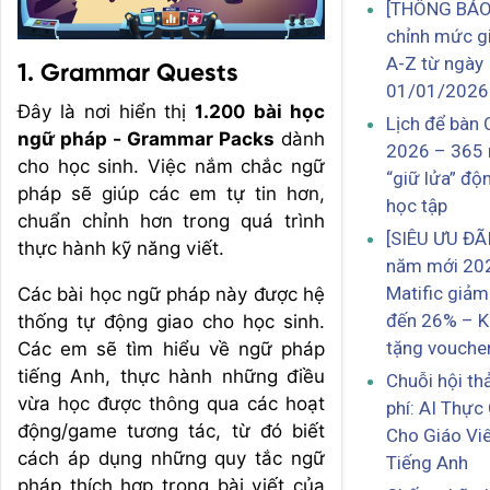
[THÔNG BÁO
chỉnh mức g
A-Z từ ngày
1. Grammar Quests
01/01/2026
Đây là nơi hiển thị
1.200
bài học
Lịch để bàn
ngữ pháp - Grammar Packs
dành
2026 – 365 
cho học sinh. Việc nắm chắc ngữ
“giữ lửa” độ
pháp sẽ giúp các em tự tin hơn,
học tập
chuẩn chỉnh hơn trong quá trình
[SIÊU ƯU ĐÃ
thực hành kỹ năng viết.
năm mới 20
Matific giảm
Các bài học ngữ pháp này được hệ
đến 26% – K
thống tự động giao cho học sinh.
tặng vouche
Các em sẽ tìm hiểu về ngữ pháp
tiếng Anh, thực hành những điều
Chuỗi hội th
vừa học được thông qua các hoạt
phí: AI Thực
động/game tương tác, từ đó biết
Cho Giáo Vi
cách áp dụng những quy tắc ngữ
Tiếng Anh
pháp thích hợp trong bài viết của