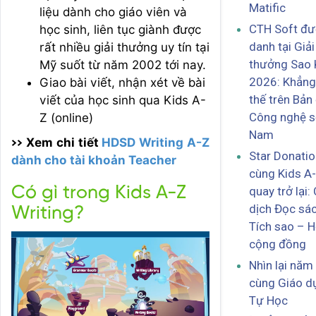
Matific
liệu dành cho giáo viên và
CTH Soft đư
học sinh, liên tục giành được
danh tại Giải
rất nhiều giải thưởng uy tín tại
thưởng Sao 
Mỹ suốt từ năm 2002 tới nay.
2026: Khẳng 
Giao bài viết, nhận xét về bài
thế trên Bản
viết của học sinh qua Kids A-
Công nghệ s
Z (online)
Nam
>> Xem chi tiết
HDSD Writing A-Z
Star Donati
dành cho tài khoản Teacher
cùng Kids A
Có gì trong Kids A-Z
quay trở lại:
dịch Đọc sá
Writing?
Tích sao – H
cộng đồng
Nhìn lại nă
cùng Giáo d
Tự Học