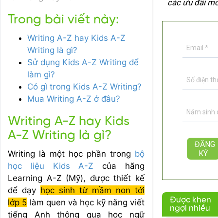
các ưu đãi mớ
Trong bài viết này:
Writing A-Z hay Kids A-Z
Writing là gì?
Sử dụng Kids A-Z Writing để
làm gì?
Có gì trong Kids A-Z Writing?
Mua Writing A-Z ở đâu?
Writing A-Z hay Kids
A-Z Writing là gì?
Writing là một học phần trong
bộ
học liệu Kids A-Z
của hãng
Learning A-Z (Mỹ), được thiết kế
để dạy
học sinh từ mầm non tới
Được khen
lớp 5
làm quen và học kỹ năng viết
ngợi nhiều
tiếng Anh thông qua học ngữ