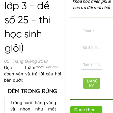
khóa học miễn phí &
lớp 3 - đề
các ưu đãi mới nhất
số 25 - thi
học sinh
giỏi)
05 Tháng Giêng 2018
Đọc thầm
16521 lượt đọc
đoạn văn và trả lời câu hỏi
bên dưới:
ĐÊM TRONG RỪNG
Trăng cuối tháng vàng
và nhọn như một
Được khen