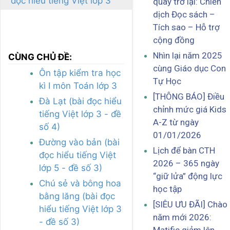
đọc hiểu tiếng Việt lớp 3
quay trở lại: Chiến
dịch Đọc sách –
Tích sao – Hỗ trợ
cộng đồng
Nhìn lại năm 2025
CÙNG CHỦ ĐỀ:
cùng Giáo dục Con
Ôn tập kiểm tra học
Tự Học
kì I môn Toán lớp 3
[THÔNG BÁO] Điều
Đà Lạt (bài đọc hiểu
chỉnh mức giá Kids
tiếng Việt lớp 3 - đề
A-Z từ ngày
số 4)
01/01/2026
Đường vào bản (bài
Lịch để bàn CTH
đọc hiểu tiếng Việt
2026 – 365 ngày
lớp 5 - đề số 3)
“giữ lửa” động lực
Chú sẻ và bông hoa
học tập
bằng lăng (bài đọc
[SIÊU ƯU ĐÃI] Chào
hiểu tiếng Việt lớp 3
năm mới 2026:
- đề số 3)