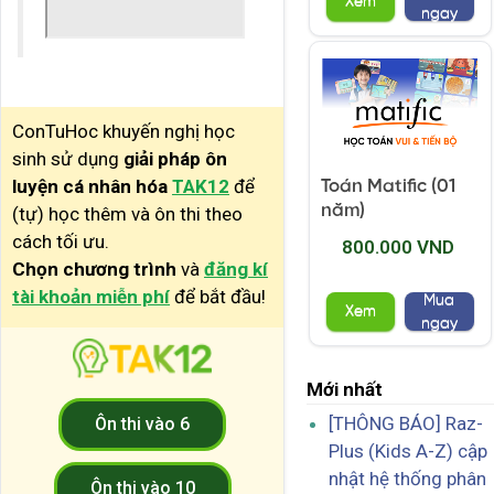
Xem
ngay
ConTuHoc khuyến nghị học
sinh sử dụng
giải pháp ôn
luyện cá nhân hóa
TAK12
để
Toán Matific (01
năm)
(tự) học thêm và ôn thi theo
cách tối ưu.
800.000 VND
Chọn chương trình
và
đăng kí
tài khoản miễn phí
để bắt đầu!
Mua
Xem
ngay
Mới nhất
[THÔNG BÁO] Raz-
Ôn thi vào 6
Plus (Kids A-Z) cập
nhật hệ thống phân
Ôn thi vào 10