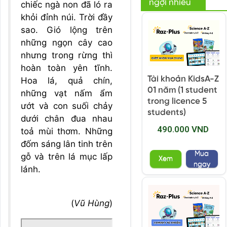
ngợi nhiều
chiếc ngà non đã ló ra
khỏi đỉnh núi. Trời đầy
sao. Gió lộng trên
những ngọn cây cao
nhưng trong rừng thì
hoàn toàn yên tĩnh.
Tài khoản KidsA-Z
Hoa lá, quả chín,
01 năm (1 student
những vạt nấm ẩm
trong licence 5
ướt và con suối chảy
students)
dưới chân đua nhau
490.000 VND
toả mùi thơm. Những
đốm sáng lân tinh trên
Mua
gỗ và trên lá mục lấp
Xem
ngay
lánh.
(
Vũ Hùng
)