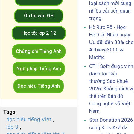
loại sách mới cùng
nhiều cải tiến quan
Ôn thi vào ĐH
trọng
Hè Rực Rỡ - Học
Học tốt lớp 2-12
Hết Cỡ: Nhận ngay
Ưu đãi đến 30% cho
Achieve3000 &
Chứng chỉ Tiếng Anh
Matific
CTH Soft được vinh
Ngữ pháp Tiếng Anh
danh tại Giải
thưởng Sao Khuê
Đọc hiểu Tiếng Anh
2026: Khẳng định vị
thế trên Bản đồ
Công nghệ số Việt
Nam
Tags:
đọc hiểu tiếng Việt
Star Donation 2026
lớp 3
cùng Kids A-Z đã