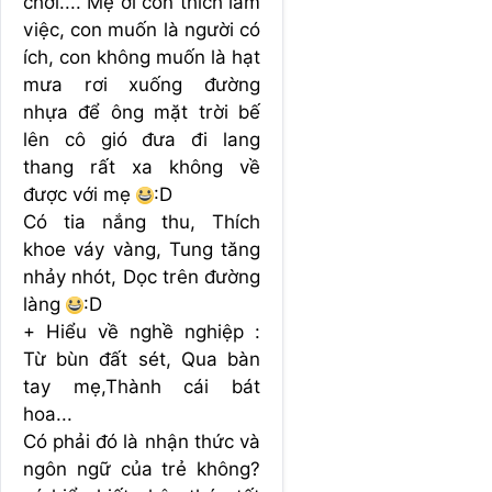
chơi.... Mẹ ơi con thích làm
việc, con muốn là người có
ích, con không muốn là hạt
mưa rơi xuống đường
nhựa để ông mặt trời bế
lên cô gió đưa đi lang
thang rất xa không về
được với mẹ
:D
Có tia nắng thu, Thích
khoe váy vàng, Tung tăng
nhảy nhót, Dọc trên đường
làng
:D
+ Hiểu về nghề nghiệp :
Từ bùn đất sét, Qua bàn
tay mẹ,Thành cái bát
hoa...
Có phải đó là nhận thức và
ngôn ngữ của trẻ không?