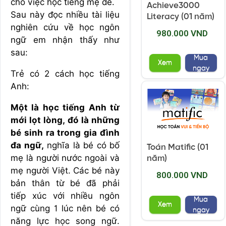
cho việc học tiếng mẹ đẻ.
Achieve3000
Sau này đọc nhiều tài liệu
Literacy (01 năm)
nghiên cứu về học ngôn
980.000 VND
ngữ em nhận thấy như
sau:
Mua
Xem
ngay
Trẻ có 2 cách học tiếng
Anh:
Một là học tiếng Anh từ
mới lọt lòng, đó là những
bé sinh ra trong gia đình
đa ngữ,
nghĩa là bé có bố
Toán Matific (01
mẹ là người nước ngoài và
năm)
mẹ người Việt. Các bé này
800.000 VND
bản thân từ bé đã phải
tiếp xúc với nhiều ngôn
Mua
Xem
ngữ cùng 1 lúc nên bé có
ngay
năng lực học song ngữ.