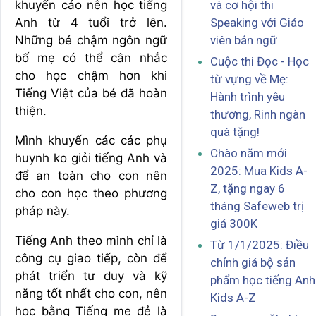
khuyến cáo nên học tiếng
và cơ hội thi
Anh từ 4 tuổi trở lên.
Speaking với Giáo
Những bé chậm ngôn ngữ
viên bản ngữ
bố mẹ có thể cân nhắc
Cuộc thi Đọc - Học
cho học chậm hơn khi
từ vựng về Mẹ:
Tiếng Việt của bé đã hoàn
Hành trình yêu
thiện.
thương, Rinh ngàn
quà tặng!
Mình khuyến các các phụ
Chào năm mới
huynh ko giỏi tiếng Anh và
2025: Mua Kids A-
để an toàn cho con nên
Z, tặng ngay 6
cho con học theo phương
tháng Safeweb trị
pháp này.
giá 300K
Tiếng Anh theo mình chỉ là
Từ 1/1/2025: Điều
công cụ giao tiếp, còn để
chỉnh giá bộ sản
phát triển tư duy và kỹ
phẩm học tiếng Anh
năng tốt nhất cho con, nên
Kids A-Z
học bằng Tiếng mẹ đẻ là