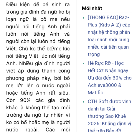
Điều kiện để bé sinh ra
Mới nhất
trong gia đình đa ngữ ko bị
[THÔNG BÁO] Raz-
loạn ngữ là bố mẹ nếu
Plus (Kids A-Z) cập
người nói tiếng Anh phải
nhật hệ thống phân
luôn nói tiếng Anh và
loại sách mới cùng
người còn lại luôn nói tiếng
nhiều cải tiến quan
Việt. Chứ ko thể bố/mẹ lúc
trọng
nói tiếng Việt lúc nói tiếng
Hè Rực Rỡ - Học
Anh. Nhiều gia đình người
Hết Cỡ: Nhận ngay
việt áp dụng thành công
Ưu đãi đến 30% cho
phương pháp này, bới bố
Achieve3000 &
mẹ lớn lên ở nước ngoài
Matific
hoặc tiếng Anh rất siêu.
Còn 90% các gia đình
CTH Soft được vinh
khác là không thể tạo môi
danh tại Giải
trường đa ngữ tự nhiên vì
thưởng Sao Khuê
ko có bố hoặc mẹ là người
2026: Khẳng định vị
nước ngoài. Các môi
thế trên Bản đồ