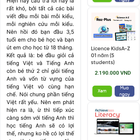
Hiện nay câu trả lời này là
rất khó, bởi tất cả các bài
viết đều mỗi bài mỗi kiểu,
mỗi nghiên cứu mỗi kiểu.
Nên hồi đó bạn đầu 3,5
tuổi em cho bé học và bạn
út em cho học từ 18 tháng.
Licence KidsA-Z
Kết quả là: bé đầu giỏi cả
01 năm (5
students)
tiếng Việt và Tiếng Anh
còn bé thứ 2 chỉ giỏi tiếng
2.190.000 VND
Anh và vốn từ vựng của
tiếng Việt vô cùng hạn
Mua
Xem
chế. Nói chung phần tiếng
ngay
Việt rất yếu. Nên em phát
hiện ra là, ừ thì tiếp xúc
càng sớm với tiếng Anh thì
học tiếng Anh sẽ có lợi
thế, nhưng ko hề có lợi thế