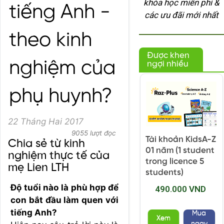
khóa học miễn phí &
tiếng Anh -
các ưu đãi mới nhất
theo kinh
Được khen
nghiệm của
ngợi nhiều
phụ huynh?
22 Tháng Hai 2017
9055 lượt đọc
Tài khoản KidsA-Z
Chia sẻ từ kinh
01 năm (1 student
nghiệm thực tế của
trong licence 5
mẹ Lien LTH
students)
Độ tuổi nào là phù hợp để
490.000 VND
con bắt đầu làm quen với
tiếng Anh?
Mua
Xem
ngay