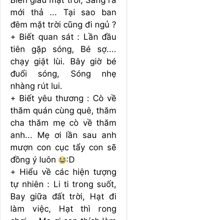
Biển giấu mặt trời, Sáng ra
mới thả ... Tại sao ban
đêm mặt trời cũng đi ngủ ?
+ Biết quan sát : Lần đầu
tiên gặp sóng, Bé sợ....
chạy giật lùi. Bây giờ bé
đuổi sóng, Sóng nhẹ
nhàng rút lui.
+ Biết yêu thương : Cò về
thăm quán cùng quê, thăm
cha thăm mẹ cò về thăm
anh... Mẹ ơi lần sau anh
mượn con cục tẩy con sẽ
đồng ý luôn
:D
+ Hiểu về các hiện tượng
tự nhiên : Li ti trong suốt,
Bay giữa đất trời, Hạt đi
làm việc, Hạt thì rong