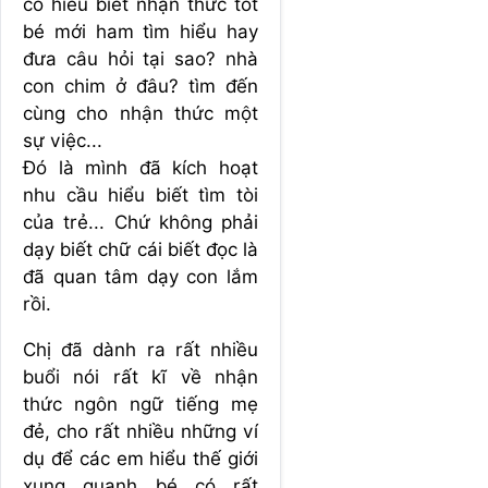
có hiểu biết nhận thức tốt
bé mới ham tìm hiểu hay
đưa câu hỏi tại sao? nhà
con chim ở đâu? tìm đến
cùng cho nhận thức một
sự việc...
Đó là mình đã kích hoạt
nhu cầu hiểu biết tìm tòi
của trẻ... Chứ không phải
dạy biết chữ cái biết đọc là
đã quan tâm dạy con lắm
rồi.
Chị đã dành ra rất nhiều
buổi nói rất kĩ về nhận
thức ngôn ngữ tiếng mẹ
đẻ, cho rất nhiều những ví
dụ để các em hiểu thế giới
xung quanh bé có rất