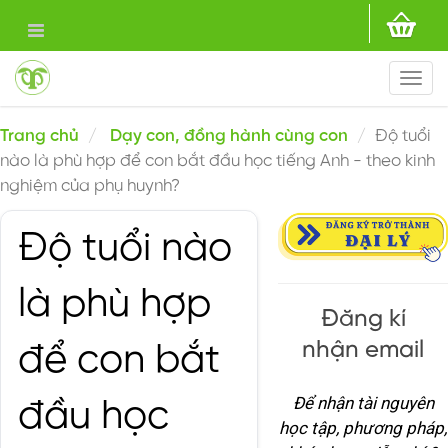
Togg
navi
Trang chủ
Dạy con, đồng hành cùng con
Độ tuổi
nào là phù hợp để con bắt đầu học tiếng Anh - theo kinh
nghiệm của phụ huynh?
Độ tuổi nào
là phù hợp
Đăng kí
nhận email
để con bắt
Để nhận tài nguyên
đầu học
học tập, phương pháp,