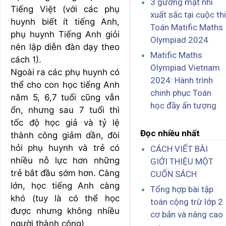
3 gương mặt nhí
Tiếng Việt (với các phụ
xuất sắc tại cuộc thi
huynh biết ít tiếng Anh,
Toán Matific Maths
phụ huynh Tiếng Anh giỏi
Olympiad 2024
nên lập diễn đàn dạy theo
Matific Maths
cách 1).
Olympiad Vietnam
Ngoài ra các phụ huynh có
2024: Hành trình
thể cho con học tiếng Anh
chinh phục Toán
năm 5, 6,7 tuổi cũng vẫn
học đầy ấn tượng
ổn, nhưng sau 7 tuổi thì
tốc độ học giả và tỷ lệ
Đọc nhiều nhất
thành công giảm dần, đòi
hỏi phụ huynh và trẻ có
CÁCH VIẾT BÀI
nhiều nỗ lực hơn những
GIỚI THIỆU MỘT
trẻ bắt đầu sớm hơn. Càng
CUỐN SÁCH
lớn, học tiếng Anh càng
Tổng hợp bài tập
khó (tuy là có thể học
toán cộng trừ lớp 2
được nhưng không nhiều
cơ bản và nâng cao
người thành công)