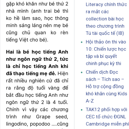
gặp khó khăn như bé thứ 2
Literacy chính thức
nhà mình (anh trai bé thì
ra mắt các
ko hề làm sao, học thông
collection bài học
minh sáng láng nên mẹ bé
theo chương trình
cũng chủ quan ko rèn
Tú tài quốc tế (IB)
tiếng Việt cho bé).
Hội thảo ôn thi vào
10: Chiến lược học
Hai là bé học tiếng Anh
tập và bí quyết
như ngôn ngữ thứ 2, tức
chinh phục kỳ thi
là chỉ học tiếng Anh khi
Chiến dịch Đọc
đã thạo tiếng mẹ đẻ.
Hiện
sách – Tích sao –
rất nhiều nghiên cứ đã chỉ
Hỗ trợ cộng đồng
ra rằng độ tuổi vàng để
khó khăn cùng Kids
bắt đầu học tiếng Anh như
A-Z
ngôn ngữ thứ 2 là 4 tuổi.
Chính vì vậy các chương
TAK12 phối hợp với
trình như Grape seed,
CEC tổ chức ĐGNL
lingodino, popodoo ….cũng
Cambridge miễn phí