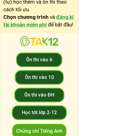
(tự) học thêm và ôn thi theo
cách tối ưu.
Chọn chương trình
và
đăng kí
tài khoản miễn phí
để bắt đầu!
Ôn thi vào 6
Ôn thi vào 10
Ôn thi vào ĐH
Học tốt lớp 2-12
Chứng chỉ Tiếng Anh