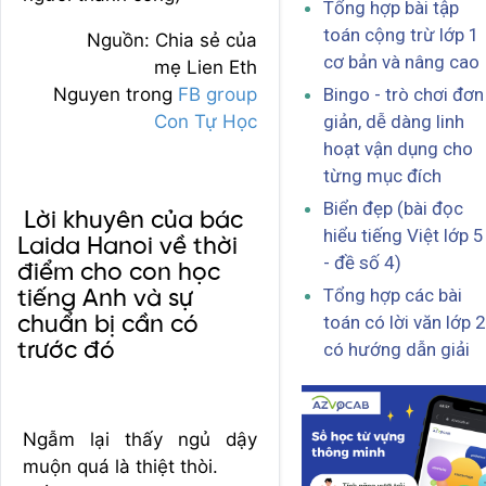
Tổng hợp bài tập
toán cộng trừ lớp 1
Nguồn: Chia sẻ của
cơ bản và nâng cao
mẹ Lien Eth
Nguyen trong
FB group
Bingo - trò chơi đơn
Con Tự Học
giản, dễ dàng linh
hoạt vận dụng cho
từng mục đích
Biển đẹp (bài đọc
Lời khuyên của bác
hiểu tiếng Việt lớp 5
Laida Hanoi về thời
- đề số 4)
điểm cho con học
Tổng hợp các bài
tiếng Anh và sự
toán có lời văn lớp 2
chuẩn bị cần có
trước đó
có hướng dẫn giải
Ngẫm lại thấy ngủ dậy
muộn quá là thiệt thòi.