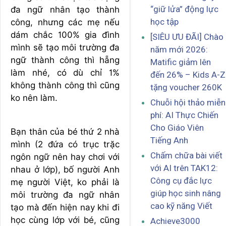
“giữ lửa” động lực
đa ngữ nhân tạo thành
học tập
công, nhưng các mẹ nếu
dám chắc 100% gia đình
[SIÊU ƯU ĐÃI] Chào
mình sẽ tạo môi trường đa
năm mới 2026:
ngữ thành công thì hẵng
Matific giảm lên
làm nhé, có dù chỉ 1%
đến 26% – Kids A-Z
không thành công thì cũng
tặng voucher 260K
ko nên làm.
Chuỗi hội thảo miễn
phí: AI Thực Chiến
Cho Giáo Viên
Bạn thân của bé thứ 2 nhà
Tiếng Anh
mình (2 đứa có trục trặc
Chấm chữa bài viết
ngôn ngữ nên hay chơi với
với AI trên TAK12:
nhau ở lớp), bố người Anh
Công cụ đắc lực
mẹ người Việt, ko phải là
giúp học sinh nâng
môi trường đa ngữ nhân
cao kỹ năng Viết
tạo mà đến hiện nay khi đi
học cùng lớp với bé, cũng
Achieve3000