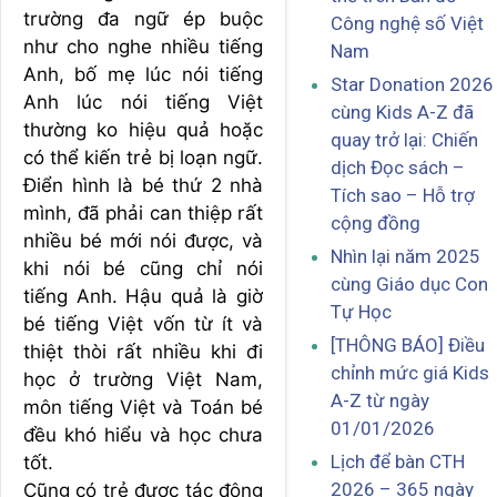
trường đa ngữ ép buộc
Công nghệ số Việt
như cho nghe nhiều tiếng
Nam
Anh, bố mẹ lúc nói tiếng
Star Donation 2026
Anh lúc nói tiếng Việt
cùng Kids A-Z đã
thường ko hiệu quả hoặc
quay trở lại: Chiến
có thể kiến trẻ bị loạn ngữ.
dịch Đọc sách –
Điển hình là bé thứ 2 nhà
Tích sao – Hỗ trợ
mình, đã phải can thiệp rất
cộng đồng
nhiều bé mới nói được, và
Nhìn lại năm 2025
khi nói bé cũng chỉ nói
cùng Giáo dục Con
tiếng Anh. Hậu quả là giờ
Tự Học
bé tiếng Việt vốn từ ít và
[THÔNG BÁO] Điều
thiệt thòi rất nhiều khi đi
chỉnh mức giá Kids
học ở trường Việt Nam,
A-Z từ ngày
môn tiếng Việt và Toán bé
01/01/2026
đều khó hiểu và học chưa
Lịch để bàn CTH
tốt.
2026 – 365 ngày
Cũng có trẻ được tác động