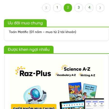
1
2
3
4
Ưu đãi mua chung
Toán Matific (01 năm - mua từ 2 tài khoản)
Được khen ngợi nhiều