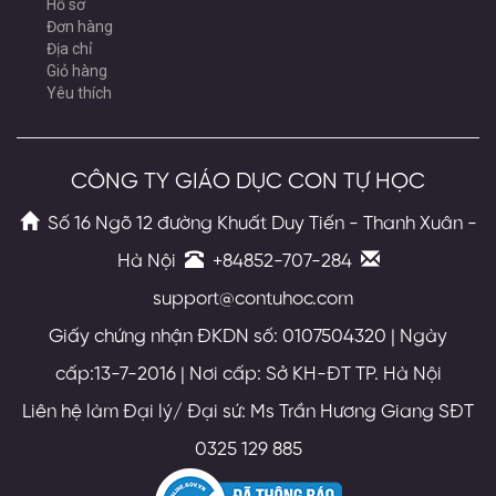
Hồ sơ
Đơn hàng
Địa chỉ
Giỏ hàng
Yêu thích
CÔNG TY GIÁO DỤC CON TỰ HỌC
Số 16 Ngõ 12 đường Khuất Duy Tiến - Thanh Xuân -
Hà Nội
+84852-707-284
support@contuhoc.com
Giấy chứng nhận ĐKDN số: 0107504320 | Ngày
cấp:13-7-2016 | Nơi cấp: Sở KH-ĐT TP. Hà Nội
Liên hệ làm Đại lý/ Đại sứ: Ms Trần Hương Giang SĐT
0325 129 885