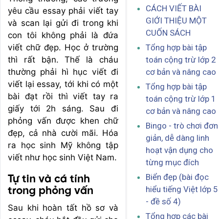
CÁCH VIẾT BÀI
yêu cầu essay phải viết tay
GIỚI THIỆU MỘT
và scan lại gửi đi trong khi
CUỐN SÁCH
con tôi không phải là đứa
viết chữ đẹp. Học ở trường
Tổng hợp bài tập
thì rất bận. Thế là cháu
toán cộng trừ lớp 2
thường phải hì hục viết đi
cơ bản và nâng cao
viết lại essay, tới khi có một
Tổng hợp bài tập
bài đạt rồi thì viết tay ra
toán cộng trừ lớp 1
giấy tới 2h sáng. Sau đi
cơ bản và nâng cao
phỏng vấn được khen chữ
Bingo - trò chơi đơn
đẹp, cả nhà cười mãi. Hóa
giản, dễ dàng linh
ra học sinh Mỹ không tập
hoạt vận dụng cho
viết như học sinh Việt Nam.
từng mục đích
Biển đẹp (bài đọc
Tự tin và cá tính
hiểu tiếng Việt lớp 5
trong phỏng vấn
- đề số 4)
Sau khi hoàn tất hồ sơ và
Tổng hợp các bài