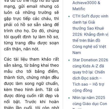
Và dù có thể nộp hồ sơ qua
Achieve3000 &
mạng, gửi email nhưng có
Matific
luôn cả những trường sẽ
CTH Soft được vinh
gặp trực tiếp các cháu, thì
danh tại Giải
phải có hồ sơ sẵn sàng để
thưởng Sao Khuê
trình cho họ. Do đó, chúng
2026: Khẳng định vị
tôi quyết định tự làm hồ sơ,
thế trên Bản đồ
từng trang đều được soạn
Công nghệ số Việt
cẩn thận, nắn nót.
Nam
Các tài liệu tham khảo rất
Star Donation 2026
sẵn sàng, từ bảng khai theo
cùng Kids A-Z đã
mẫu cho tới bảng điểm,
quay trở lại: Chiến
thành tích, chứng nhận đều
dịch Đọc sách –
được làm song ngữ chuẩn,
Tích sao – Hỗ trợ
kèm theo hình ảnh. Tất cả
cộng đồng
được đóng cuốn rất đẹp và
Nhìn lại năm 2025
nổi bật. Trước khi hoàn
cùng Giáo dục Con
thiện lần cuối, tôi còn nhờ