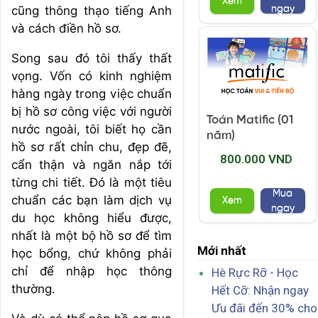
Xem
ngay
cũng thông thạo tiếng Anh
và cách điền hồ sơ.
Song sau đó tôi thấy thất
vọng. Vốn có kinh nghiệm
hàng ngày trong việc chuẩn
bị hồ sơ công việc với người
Toán Matific (01
nước ngoài, tôi biết họ cần
năm)
hồ sơ rất chỉn chu, đẹp đẽ,
800.000 VND
cẩn thận và ngăn nắp tới
từng chi tiết. Đó là một tiêu
Mua
chuẩn các bạn làm dịch vụ
Xem
ngay
du học không hiểu được,
nhất là một bộ hồ sơ để tìm
Mới nhất
học bổng, chứ không phải
chỉ để nhập học thông
Hè Rực Rỡ - Học
thường.
Hết Cỡ: Nhận ngay
Ưu đãi đến 30% cho