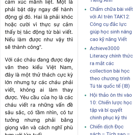
Tiếng Anh
cảm xúc mãnh liệt. Một là
Chấm chữa bài viết
phải bật dậy ngay để hành
với AI trên TAK12:
động gì đó. Hai là phải khóc
Công cụ đắc lực
hoặc cười vì thực sự cảm
giúp học sinh nâng
thấy bị tác động từ bài viết.
cao kỹ năng Viết
Nếu làm được như vậy thì
sẽ thành công".
Achieve3000
Literacy chính thức
Với các cháu đang được dạy
ra mắt các
văn theo kiểu Việt Nam,
collection bài học
đây là một thử thách cực kỳ
theo chương trình
lớn nhưng tự các cháu phải
Tú tài quốc tế (IB)
viết, không ai làm thay
Hội thảo ôn thi vào
được. Yêu cầu của họ là các
10: Chiến lược học
cháu viết ra những vấn đề
tập và bí quyết
sâu sắc, có tầm nhìn, có tư
chinh phục kỳ thi
tưởng nhưng phải bằng
Chiến dịch Đọc
giọng văn và cách nghĩ phù
sách – Tích sao –
hợp với lứa tuổi.