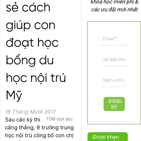
khóa học miễn phí &
sẻ cách
các ưu đãi mới nhất
giúp con
đoạt học
bổng du
học nội trú
Mỹ
16 Tháng Mười 2017
Sau các kỳ thi
7198 lượt đọc
căng thẳng, 9 trường trung
học nội trú công bố con chị
Được khen