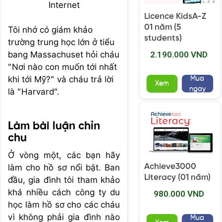
Internet
Licence KidsA-Z
01 năm (5
Tôi nhớ có giám khảo
students)
trường trung học lớn ở tiểu
bang Massachuset hỏi cháu
2.190.000 VND
"Nơi nào con muốn tới nhất
khi tới Mỹ?" và cháu trả lời
Mua
Xem
ngay
là "Harvard".
Làm bài luận chỉn
chu
Ở vòng một, các bạn hãy
Achieve3000
làm cho hồ sơ nổi bật. Ban
Literacy (01 năm)
đầu, gia đình tôi tham khảo
khá nhiều cách công ty du
980.000 VND
học làm hồ sơ cho các cháu
vì không phải gia đình nào
Mua