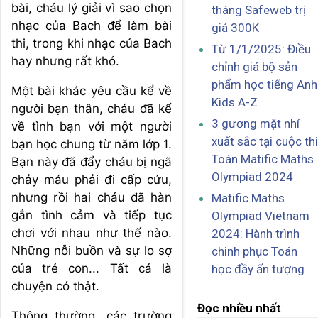
bài, cháu lý giải vì sao chọn
tháng Safeweb trị
nhạc của Bach để làm bài
giá 300K
thi, trong khi nhạc của Bach
Từ 1/1/2025: Điều
hay nhưng rất khó.
chỉnh giá bộ sản
phẩm học tiếng Anh
Một bài khác yêu cầu kể về
Kids A-Z
người bạn thân, cháu đã kể
3 gương mặt nhí
về tình bạn với một người
xuất sắc tại cuộc thi
bạn học chung từ năm lớp 1.
Toán Matific Maths
Bạn này đã đẩy cháu bị ngã
Olympiad 2024
chảy máu phải đi cấp cứu,
nhưng rồi hai cháu đã hàn
Matific Maths
gắn tình cảm và tiếp tục
Olympiad Vietnam
chơi với nhau như thế nào.
2024: Hành trình
Những nỗi buồn và sự lo sợ
chinh phục Toán
của trẻ con... Tất cả là
học đầy ấn tượng
chuyện có thật.
Đọc nhiều nhất
Thông thường, các trường