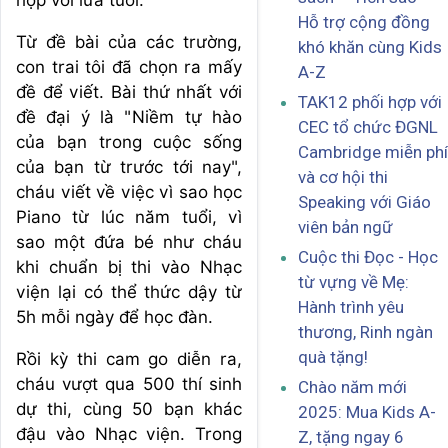
Hỗ trợ cộng đồng
Từ đề bài của các trường,
khó khăn cùng Kids
con trai tôi đã chọn ra mấy
A-Z
đề để viết. Bài thứ nhất với
TAK12 phối hợp với
đề đại ý là "Niềm tự hào
CEC tổ chức ĐGNL
của bạn trong cuộc sống
Cambridge miễn phí
của bạn từ trước tới nay",
và cơ hội thi
cháu viết về việc vì sao học
Speaking với Giáo
Piano từ lúc năm tuổi, vì
viên bản ngữ
sao một đứa bé như cháu
Cuộc thi Đọc - Học
khi chuẩn bị thi vào Nhạc
từ vựng về Mẹ:
viện lại có thể thức dậy từ
Hành trình yêu
5h mỗi ngày để học đàn.
thương, Rinh ngàn
quà tặng!
Rồi kỳ thi cam go diễn ra,
cháu vượt qua 500 thí sinh
Chào năm mới
dự thi, cùng 50 bạn khác
2025: Mua Kids A-
đậu vào Nhạc viện. Trong
Z, tặng ngay 6