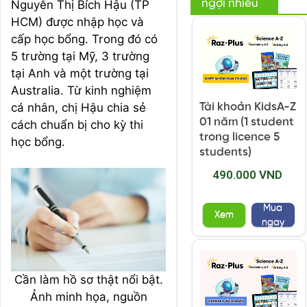
ngợi nhiều
Nguyễn Thị Bích Hậu (TP
HCM) được nhập học và
cấp học bổng. Trong đó có
5 trường tại Mỹ, 3 trường
tại Anh và một trường tại
Australia. Từ kinh nghiệm
cá nhân, chị Hậu chia sẻ
Tài khoản KidsA-Z
01 năm (1 student
cách chuẩn bị cho kỳ thi
trong licence 5
học bổng.
students)
490.000 VND
Mua
Xem
ngay
Cần làm hồ sơ thật nổi bật.
Ảnh minh họa, nguồn