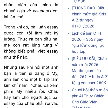
Tự Học
nhân viên của mình là
[THÔNG BÁO] Điều
chuyên gia về
visual art
coi
chỉnh mức giá Kids
lại lần chót.
A-Z từ ngày
01/01/2026
Trong khi đó, bài luận essay
được con tôi làm rất kỹ
Lịch để bàn CTH
lưỡng. Thực ra ban đầu hai
2026 – 365 ngày
mẹ con rất lúng túng vì
“giữ lửa” động lực
không biết phải viết essay
học tập
như thế nào.
[SIÊU ƯU ĐÃI] Chào
năm mới 2026:
Nhưng sau khi hỏi một anh
Matific giảm lên
bạn là tiến sĩ đang ở Mỹ,
đến 26% – Kids A-Z
anh liền cho một bí kíp làm
tặng voucher 260K
kim chỉ nam: "Cháu đã xem
Chuỗi hội thảo miễn
phim Mỹ nhiều rồi. Cháu
phí: AI Thực Chiến
hãy làm cho người đọc bài
Cho Giáo Viên
essay của cháu phải rơi vào