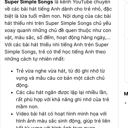
Super Simple Songs
là kênh YouTube chuyên
về các bài hát tiếng Anh dành cho trẻ nhỏ, đặc
biệt là lứa tuổi mầm non. Nội dung của các bài
hát thiếu nhi trên Super Simple Songs chủ yếu
xoay quanh những chủ đề quen thuộc như con
vật, màu sắc, số đếm, hoạt động hằng ngày,...
Với các bài hát thiếu nhi tiếng Anh trên Super
Simple Songs, trẻ có thể học tiếng Anh theo
những cách tự nhiên nhất:
Trẻ vừa nghe vừa hát, từ đó ghi nhớ từ
vựng và mẫu câu cơ bản một cách chủ
động.
Các câu hát ngắn được lặp lại nhiều lần,
M
rất phù hợp với khả năng ghi nhớ của trẻ
mầm non.
Video bài hát có hoạt hình minh họa với
hình ảnh màu sắc sinh động, giúp trẻ liên
kết từ vựng với hình ảnh trực quan.