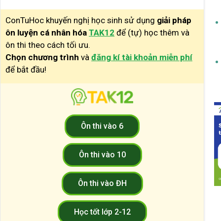
ConTuHoc khuyến nghị học sinh sử dụng
giải pháp
ôn luyện cá nhân hóa
TAK12
để (tự) học thêm và
ôn thi theo cách tối ưu.
Chọn chương trình
và
đăng kí tài khoản miễn phí
để bắt đầu!
Ôn thi vào 6
Ôn thi vào 10
Ôn thi vào ĐH
Học tốt lớp 2-12