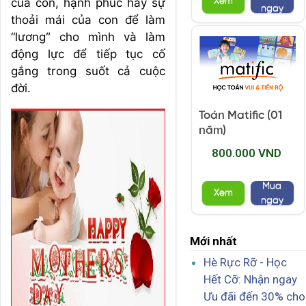
của con, hạnh phúc hay sự
Xem
ngay
thoải mái của con để làm
“lương” cho mình và làm
động lực để tiếp tục cố
gắng trong suốt cả cuộc
đời.
Toán Matific (01
năm)
800.000 VND
Mua
Xem
ngay
Mới nhất
Hè Rực Rỡ - Học
Hết Cỡ: Nhận ngay
Ưu đãi đến 30% cho