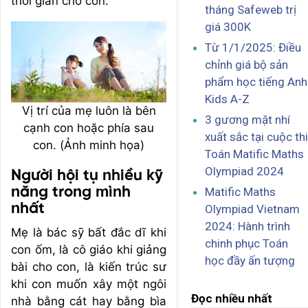
thời gian cho con.
tháng Safeweb trị
giá 300K
Từ 1/1/2025: Điều
chỉnh giá bộ sản
phẩm học tiếng Anh
Kids A-Z
Vị trí của mẹ luôn là bên
3 gương mặt nhí
cạnh con hoặc phía sau
xuất sắc tại cuộc thi
con. (Ảnh minh họa)
Toán Matific Maths
Olympiad 2024
Người hội tụ nhiều kỹ
năng trong mình
Matific Maths
nhất
Olympiad Vietnam
2024: Hành trình
Mẹ là bác sỹ bất đắc dĩ khi
chinh phục Toán
con ốm, là cô giáo khi giảng
học đầy ấn tượng
bài cho con, là kiến trúc sư
khi con muốn xây một ngôi
Đọc nhiều nhất
nhà bằng cát hay bằng bìa