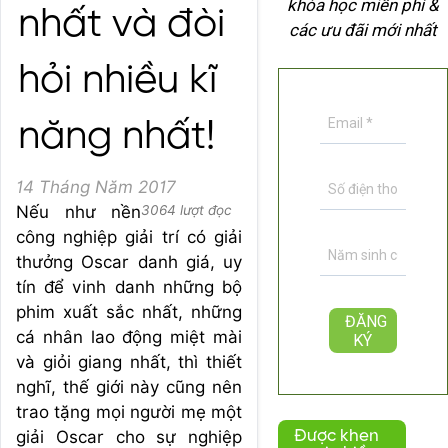
khóa học miễn phí &
nhất và đòi
các ưu đãi mới nhất
hỏi nhiều kĩ
năng nhất!
14 Tháng Năm 2017
Nếu như nền
3064 lượt đọc
công nghiệp giải trí có giải
thưởng Oscar danh giá, uy
tín để vinh danh những bộ
phim xuất sắc nhất, những
cá nhân lao động miệt mài
và giỏi giang nhất, thì thiết
nghĩ, thế giới này cũng nên
trao tặng mọi người mẹ một
giải Oscar cho sự nghiệp
Được khen