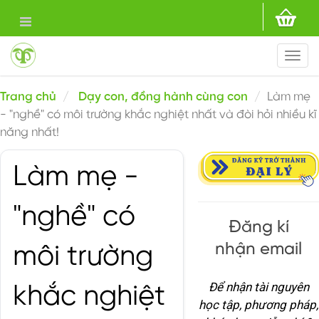
Togg
navi
Trang chủ
Dạy con, đồng hành cùng con
Làm mẹ
- "nghề" có môi trường khắc nghiệt nhất và đòi hỏi nhiều kĩ
năng nhất!
Làm mẹ -
"nghề" có
Đăng kí
nhận email
môi trường
Để nhận tài nguyên
khắc nghiệt
học tập, phương pháp,