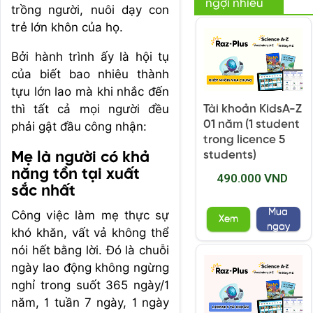
ngợi nhiều
trồng người, nuôi dạy con
trẻ lớn khôn của họ.
Bởi hành trình ấy là hội tụ
của biết bao nhiêu thành
tựu lớn lao mà khi nhắc đến
thì tất cả mọi người đều
Tài khoản KidsA-Z
01 năm (1 student
phải gật đầu công nhận:
trong licence 5
students)
Mẹ là người có khả
năng tồn tại xuất
490.000 VND
sắc nhất
Mua
Công việc làm mẹ thực sự
Xem
ngay
khó khăn, vất vả không thể
nói hết bằng lời. Đó là chuỗi
ngày lao động không ngừng
nghỉ trong suốt 365 ngày/1
năm, 1 tuần 7 ngày, 1 ngày