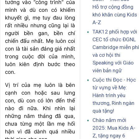
tưởng vào “công trình” của
Hỗ trợ cộng đồng
mình và dù con có khiếm
khó khăn cùng Kids
khuyết gì, mẹ tuy đau lòng
A-Z
rất nhiều nhưng cũng lại là
TAK12 phối hợp với
người bền gan, bền chí
CEC tổ chức ĐGNL
chiến đấu nhất. Mẹ luôn coi
Cambridge miễn phí
con là tài sản đáng giá nhất
và cơ hội thi
trong cuộc đời của mình,
Speaking với Giáo
luôn kiên định bước theo
viên bản ngữ
con.
Cuộc thi Đọc - Học
Vị trí của mẹ luôn là bên
từ vựng về Mẹ:
cạnh con hoặc sau lưng
Hành trình yêu
con, dù con có lớn đến thế
thương, Rinh ngàn
nào đi nữa. Khi nhìn lại
quà tặng!
những năm tháng đã qua,
Chào năm mới
chưa từng một lần mẹ hối
2025: Mua Kids A-
hận vì đã dành quá nhiều
Z, tặng ngay 6