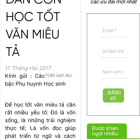
DẪN CON
các ưu đãi mới nhất
HỌC TỐT
VĂN MIÊU
TẢ
17 Tháng Hai 2017
Kính gửi : Các
7085 lượt đọc
bậc Phụ huynh Học sinh
Để học tốt văn miêu tả cần
rất nhiều yếu tố: Đó là vốn
sống, là những trải nghiệm
thực tế; Là vốn đọc giúp
Được khen
ngợi nhiều
phát triển từ ngữ và cách