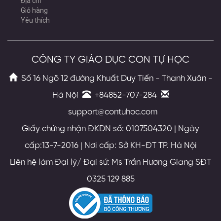
Địa chỉ
Giỏ hàng
Yêu thích
CÔNG TY GIÁO DỤC CON TỰ HỌC
Số 16 Ngõ 12 đường Khuất Duy Tiến - Thanh Xuân -
Hà Nội
+84852-707-284
support@contuhoc.com
Giấy chứng nhận ĐKDN số: 0107504320 | Ngày
cấp:13-7-2016 | Nơi cấp: Sở KH-ĐT TP. Hà Nội
Liên hệ làm Đại lý/ Đại sứ: Ms Trần Hương Giang SĐT
0325 129 885