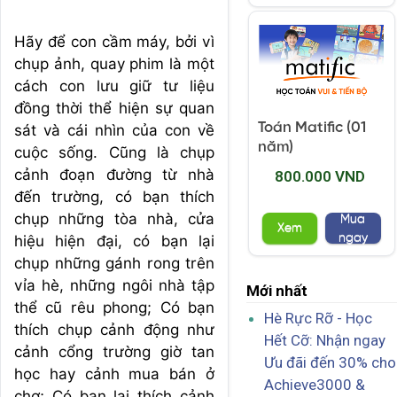
Hãy để con cầm máy, bởi vì
chụp ảnh, quay phim là một
cách con lưu giữ tư liệu
đồng thời thể hiện sự quan
Toán Matific (01
sát và cái nhìn của con về
năm)
cuộc sống. Cũng là chụp
cảnh đoạn đường từ nhà
800.000 VND
đến trường, có bạn thích
chụp những tòa nhà, cửa
Mua
Xem
ngay
hiệu hiện đại, có bạn lại
chụp những gánh rong trên
vỉa hè, những ngôi nhà tập
Mới nhất
thể cũ rêu phong; Có bạn
Hè Rực Rỡ - Học
thích chụp cảnh động như
Hết Cỡ: Nhận ngay
cảnh cổng trường giờ tan
Ưu đãi đến 30% cho
học hay cảnh mua bán ở
Achieve3000 &
chợ; Có bạn lại thích cảnh