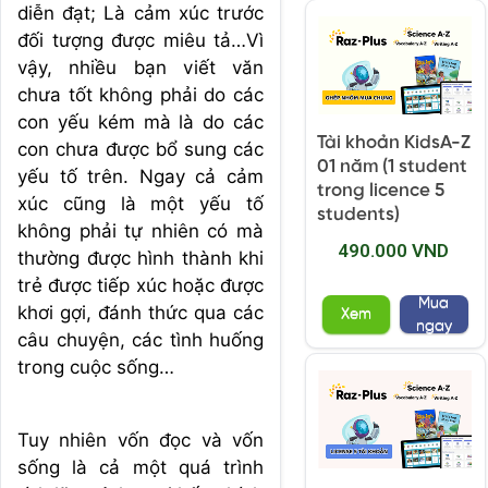
diễn đạt; Là cảm xúc trước
đối tượng được miêu tả…Vì
vậy, nhiều bạn viết văn
chưa tốt không phải do các
con yếu kém mà là do các
Tài khoản KidsA-Z
con chưa được bổ sung các
01 năm (1 student
yếu tố trên. Ngay cả cảm
trong licence 5
xúc cũng là một yếu tố
students)
không phải tự nhiên có mà
490.000 VND
thường được hình thành khi
trẻ được tiếp xúc hoặc được
Mua
khơi gợi, đánh thức qua các
Xem
ngay
câu chuyện, các tình huống
trong cuộc sống…
Tuy nhiên vốn đọc và vốn
sống là cả một quá trình