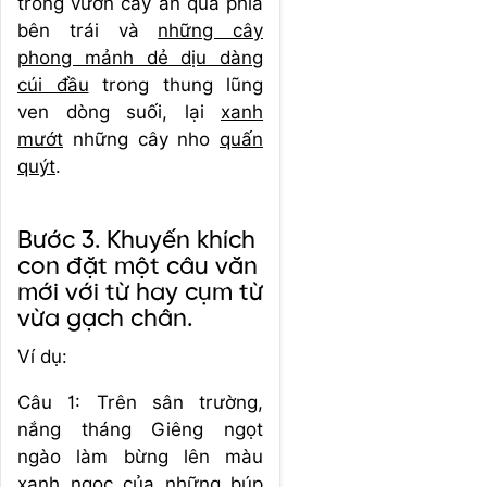
trong vườn cây ăn quả phía
bên trái và
những cây
phong mảnh dẻ dịu dàng
cúi đầu
trong thung lũng
ven dòng suối, lại
xanh
mướt
những cây nho
quấn
quýt
.
Bước 3. Khuyến khích
con đặt một câu văn
mới với từ hay cụm từ
vừa gạch chân.
Ví dụ:
Câu 1: Trên sân trường,
nắng tháng Giêng ngọt
ngào làm bừng lên màu
xanh ngọc của những búp