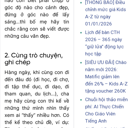
nào con biết phải chụp ở
[THÔNG BÁO] Điều
góc độ nào cho cảnh đẹp,
chỉnh mức giá Kids
đứng ở góc nào để lấy
A-Z từ ngày
sáng…thì bố mẹ hãy tin
01/01/2026
chắc rằng con sẽ viết được
Lịch để bàn CTH
những câu văn đẹp.
2026 – 365 ngày
“giữ lửa” động lực
học tập
2. Cùng trò chuyện,
ghi chép
[SIÊU ƯU ĐÃI] Chào
năm mới 2026:
Hàng ngày, khi cùng con đi
Matific giảm lên
đến đâu đó (đi học, đi chợ,
đến 26% – Kids A-Z
đi tập thể dục, đi dạo, đi
tặng voucher 260K
tham quan, du lịch…), cha
Chuỗi hội thảo miễn
mẹ hãy cùng con thi kể về
phí: AI Thực Chiến
những thứ mình nhìn thấy
Cho Giáo Viên
xem ai “thấy” nhiều hơn. Có
Tiếng Anh
thể kể theo chủ đề, ví dụ: