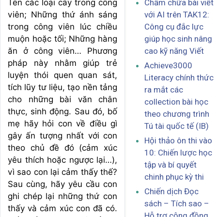
Tên các loại cây trong công
Chấm chữa bài viết
viên; Những thứ ánh sáng
với AI trên TAK12:
trong công viên lúc chiều
Công cụ đắc lực
muộn hoặc tối; Những hàng
giúp học sinh nâng
ăn ở công viên… Phương
cao kỹ năng Viết
pháp này nhằm giúp trẻ
Achieve3000
luyện thói quen quan sát,
Literacy chính thức
tích lũy tư liệu, tạo nền tảng
ra mắt các
cho những bài văn chân
collection bài học
thực, sinh động. Sau đó, bố
theo chương trình
mẹ hãy hỏi con về điều gì
Tú tài quốc tế (IB)
gây ấn tượng nhất với con
Hội thảo ôn thi vào
theo chủ đề đó (cảm xúc
10: Chiến lược học
yêu thích hoặc ngược lại…),
tập và bí quyết
vì sao con lại cảm thấy thế?
chinh phục kỳ thi
Sau cùng, hãy yêu cầu con
Chiến dịch Đọc
ghi chép lại những thứ con
sách – Tích sao –
thấy và cảm xúc con đã có.
Hỗ trợ cộng đồng