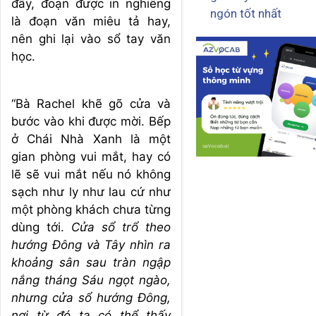
đây, đoạn được in nghiêng
ngón tốt nhất
là đoạn văn miêu tả hay,
nên ghi lại vào sổ tay văn
học.
“Bà Rachel khẽ gõ cửa và
bước vào khi được mời. Bếp
ở Chái Nhà Xanh là một
gian phòng vui mắt, hay có
lẽ sẽ vui mắt nếu nó không
sạch như ly như lau cứ như
một phòng khách chưa từng
dùng tới.
Cửa sổ trổ theo
hướng Đông và Tây nhìn ra
khoảng sân sau tràn ngập
nắng tháng Sáu ngọt ngào,
nhưng cửa sổ hướng Đông,
nơi từ đó ta có thể thấy