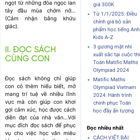
ngọt từ những đóa ngọc lan
giá 300K
tây đầu mùa chớm nở…
Từ 1/1/2025: Điều
(Cảm nhận bằng khứu
chỉnh giá bộ sản
giác).
phẩm học tiếng Anh
Kids A-Z
3 gương mặt nhí
II. ĐỌC SÁCH
xuất sắc tại cuộc thi
CÙNG CON
Toán Matific Maths
Olympiad 2024
Đọc sách không chỉ giúp
Matific Maths
con có thêm hiểu biết, mở
Olympiad Vietnam
mang trí tuệ về nhiều lĩnh
2024: Hành trình
vực mà còn giúp con khơi
chinh phục Toán
gợi cảm xúc, học được cách
học đầy ấn tượng
diễn đạt của nhà văn…Với
mục đích đọc sách để phục
Đọc nhiều nhất
vụ cho việc học văn miêu
CÁCH VIẾT BÀI