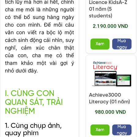
tích lũy mà hơn ai hết, chính
Licence KidsA-Z
cha mẹ mới là những người
01 năm (5
students)
có thể bổ sung hàng ngày
cho con mình. Để mỗi câu
2.190.000 VND
văn con viết ra bộc lộ một
cách sinh động cái nhìn, suy
Mua
Xem
nghĩ, cảm xúc chân thật
ngay
của con, cha mẹ có thể
tham khảo một vài gợi ý
nhỏ dưới đây.
I. CÙNG CON
Achieve3000
QUAN SÁT, TRẢI
Literacy (01 năm)
NGHIỆM
980.000 VND
1. Cùng chụp ảnh,
Mua
Xem
quay phim
ngay