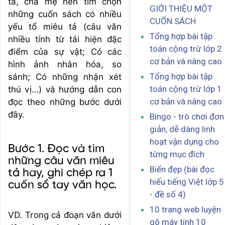
tả, cha mẹ nên tìm chọn
GIỚI THIỆU MỘT
những cuốn sách có nhiều
CUỐN SÁCH
yếu tố miêu tả (câu văn
Tổng hợp bài tập
nhiều tính từ tái hiện đặc
toán cộng trừ lớp 2
điểm của sự vật; Có các
cơ bản và nâng cao
hình ảnh nhân hóa, so
Tổng hợp bài tập
sánh; Có những nhận xét
toán cộng trừ lớp 1
thú vị…) và hướng dẫn con
cơ bản và nâng cao
đọc theo những bước dưới
đây.
Bingo - trò chơi đơn
giản, dễ dàng linh
hoạt vận dụng cho
Bước 1. Đọc và tìm
từng mục đích
những câu văn miêu
Biển đẹp (bài đọc
tả hay, ghi chép ra 1
hiểu tiếng Việt lớp 5
cuốn sổ tay văn học.
- đề số 4)
10 trang web luyện
VD. Trong cả đoạn văn dưới
gõ máy tính 10