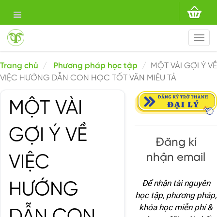
Togg
navi
Trang chủ
Phương pháp học tập
MỘT VÀI GỢI Ý VỀ
VIỆC HƯỚNG DẪN CON HỌC TỐT VĂN MIÊU TẢ
MỘT VÀI
GỢI Ý VỀ
Đăng kí
nhận email
VIỆC
Để nhận tài nguyên
HƯỚNG
học tập, phương pháp,
khóa học miễn phí &