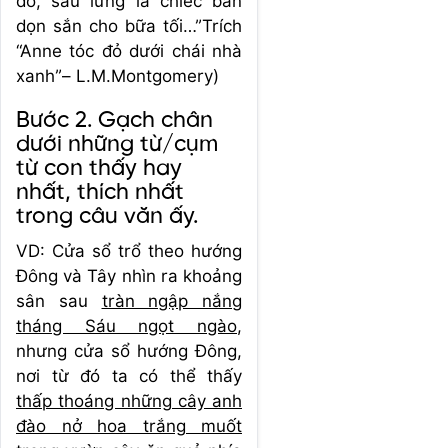
đó, sau lưng là chiếc bàn
dọn sắn cho bữa tối…”Trích
“Anne tóc đỏ dưới chái nhà
xanh”– L.M.Montgomery)
Bước 2. Gạch chân
dưới những từ/cụm
từ con thấy hay
nhất, thích nhất
trong câu văn ấy.
VD: Cửa sổ trổ theo hướng
Đông và Tây nhìn ra khoảng
sân sau
tràn ngập nắng
tháng Sáu ngọt ngào
,
nhưng cửa sổ hướng Đông,
nơi từ đó ta có thể thấy
thấp thoáng những cây anh
đào nở hoa trắng muốt