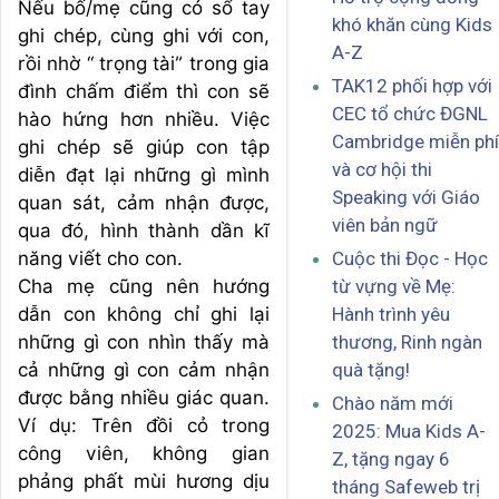
Nếu bố/mẹ cũng có sổ tay
khó khăn cùng Kids
ghi chép, cùng ghi với con,
A-Z
rồi nhờ “ trọng tài” trong gia
TAK12 phối hợp với
đình chấm điểm thì con sẽ
CEC tổ chức ĐGNL
hào hứng hơn nhiều. Việc
Cambridge miễn phí
ghi chép sẽ giúp con tập
và cơ hội thi
diễn đạt lại những gì mình
Speaking với Giáo
quan sát, cảm nhận được,
viên bản ngữ
qua đó, hình thành dần kĩ
năng viết cho con.
Cuộc thi Đọc - Học
Cha mẹ cũng nên hướng
từ vựng về Mẹ:
dẫn con không chỉ ghi lại
Hành trình yêu
những gì con nhìn thấy mà
thương, Rinh ngàn
cả những gì con cảm nhận
quà tặng!
được bằng nhiều giác quan.
Chào năm mới
Ví dụ: Trên đồi cỏ trong
2025: Mua Kids A-
công viên, không gian
Z, tặng ngay 6
phảng phất mùi hương dịu
tháng Safeweb trị