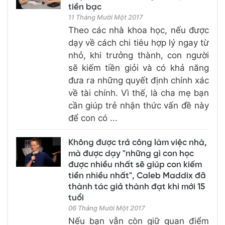
tiền bạc
11 Tháng Mười Một 2017
Theo các nhà khoa học, nếu được
dạy về cách chi tiêu hợp lý ngay từ
nhỏ, khi trưởng thành, con người
sẽ kiếm tiền giỏi và có khả năng
đưa ra những quyết định chính xác
về tài chính. Vì thế, là cha mẹ bạn
cần giúp trẻ nhận thức vấn đề này
để con có ...
Không được trả công làm việc nhà,
mà được dạy "những gì con học
được nhiều nhất sẽ giúp con kiếm
tiền nhiều nhất", Caleb Maddix đã
thành tác giả thành đạt khi mới 15
tuổi
06 Tháng Mười Một 2017
Nếu bạn vẫn còn giữ quan điểm