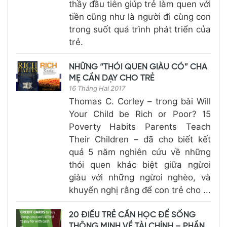
thầy đầu tiên giúp trẻ làm quen với
tiền cũng như là người đi cùng con
trong suốt quá trình phát triển của
trẻ.
NHỮNG “THÓI QUEN GIÀU CÓ” CHA
MẸ CẦN DẠY CHO TRẺ
16 Tháng Hai 2017
Thomas C. Corley – trong bài Will
Your Child be Rich or Poor? 15
Poverty Habits Parents Teach
Their Children – đã cho biết kết
quả 5 năm nghiên cứu về những
thói quen khác biệt giữa ngừoi
giàu với những ngừoi nghèo, và
khuyến nghị rằng để con trẻ cho ...
20 ĐIỀU TRẺ CẦN HỌC ĐỂ SỐNG
THÔNG MINH VỀ TÀI CHÍNH – PHẦN