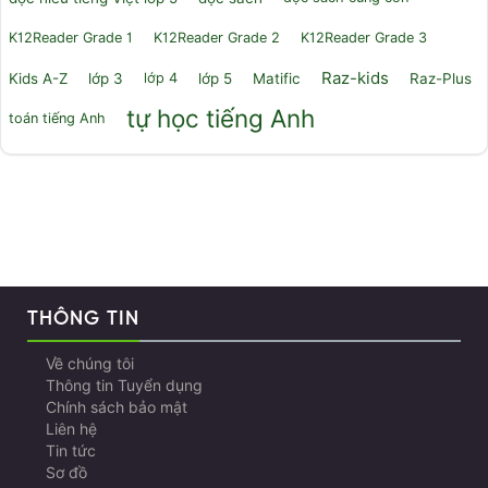
K12Reader Grade 1
K12Reader Grade 2
K12Reader Grade 3
Raz-kids
Kids A-Z
lớp 3
lớp 4
lớp 5
Matific
Raz-Plus
tự học tiếng Anh
toán tiếng Anh
THÔNG TIN
Về chúng tôi
Thông tin Tuyển dụng
Chính sách bảo mật
Liên hệ
Tin tức
Sơ đồ