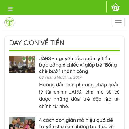
Togg
navi
DẠY CON VỀ TIỀN
JARS - nguyên tắc quản lý tiền
bạc bằng 6 chiếc ví giúp bé "Bống
chè bưởi" thành công
08 Tháng Mười Hai 2017
Hướng dẫn con phương pháp quản
lý tài chính JARS, cha mẹ sẽ có
được những đứa trẻ độc lập tài
chính từ nhỏ.
4 cách đơn giản mà hiệu quả để
truyền cho con những bài học về