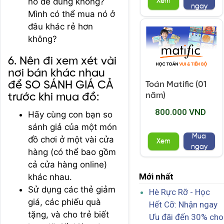
nó để dùng không?
Xem
ngay
Mình có thể mua nó ở
đâu khác rẻ hơn
không?
6. Nên đi xem xét vài
nơi bán khác nhau
để SO SÁNH GIÁ CẢ
Toán Matific (01
năm)
trước khi mua đồ:
800.000 VND
Hãy cùng con bạn so
sánh giả của một món
Mua
đồ chơi ở một vài cửa
Xem
ngay
hàng (có thể bao gồm
cả cửa hàng online)
Mới nhất
khác nhau.
Sử dụng các thẻ giảm
Hè Rực Rỡ - Học
giá, các phiếu quà
Hết Cỡ: Nhận ngay
tặng, và cho trẻ biết
Ưu đãi đến 30% cho