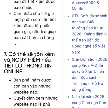
bạn đã tiết kiệm được
Achieve3000 &
bao nhiêu.
Matific
Cân nhắc cho trẻ giữ
CTH Soft được vinh
một phần của tiền tiết
danh tại Giải
kiệm được từ phiểu
thưởng Sao Khuê
giảm gía, nếu trẻ giúp
2026: Khẳng định vị
bạn cắt hay in chúng
thế trên Bản đồ
ra.
Công nghệ số Việt
Nam
7. Có thể sẽ tốn kém
Star Donation 2026
và NGUY HIỂM nếu
cùng Kids A-Z đã
TIẾT LỘ THÔNG TIN
ONLINE.
quay trở lại: Chiến
dịch Đọc sách –
Bạn phải nắm được
Tích sao – Hỗ trợ
con bạn vào những
cộng đồng
website nào.
Nhìn lại năm 2025
Quyết định xem những
cùng Giáo dục Con
website nào là phù