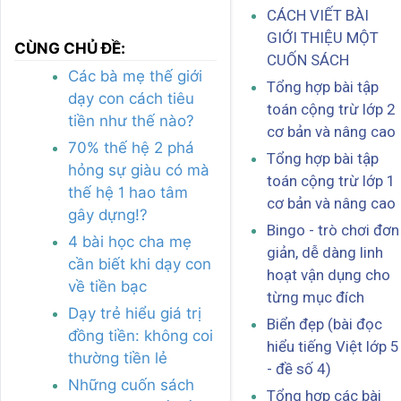
CÁCH VIẾT BÀI
GIỚI THIỆU MỘT
CÙNG CHỦ ĐỀ:
CUỐN SÁCH
Các bà mẹ thế giới
Tổng hợp bài tập
dạy con cách tiêu
toán cộng trừ lớp 2
tiền như thế nào?
cơ bản và nâng cao
70% thế hệ 2 phá
Tổng hợp bài tập
hỏng sự giàu có mà
toán cộng trừ lớp 1
thế hệ 1 hao tâm
cơ bản và nâng cao
gây dựng!?
Bingo - trò chơi đơn
4 bài học cha mẹ
giản, dễ dàng linh
cần biết khi dạy con
hoạt vận dụng cho
về tiền bạc
từng mục đích
Dạy trẻ hiểu giá trị
Biển đẹp (bài đọc
đồng tiền: không coi
hiểu tiếng Việt lớp 5
thường tiền lẻ
- đề số 4)
Những cuốn sách
Tổng hợp các bài