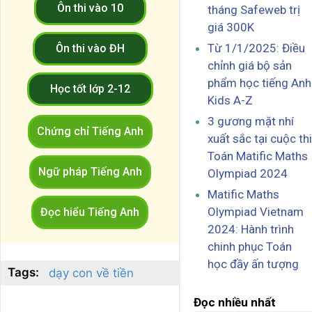
Ôn thi vào 10
tháng Safeweb trị
giá 300K
Từ 1/1/2025: Điều
Ôn thi vào ĐH
chỉnh giá bộ sản
phẩm học tiếng Anh
Học tốt lớp 2-12
Kids A-Z
3 gương mặt nhí
Chứng chỉ Tiếng Anh
xuất sắc tại cuộc thi
Toán Matific Maths
Ngữ pháp Tiếng Anh
Olympiad 2024
Matific Maths
Olympiad Vietnam
Đọc hiểu Tiếng Anh
2024: Hành trình
chinh phục Toán
học đầy ấn tượng
Tags:
dạy con về tiền
Đọc nhiều nhất