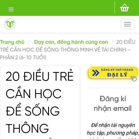
Togg
navi
Trang chủ
Dạy con, đồng hành cùng con
20 ĐIỀU
TRẺ CẦN HỌC ĐỂ SỐNG THÔNG MINH VỀ TÀI CHÍNH –
PHẦN 2 (6-10 TUỔI)
20 ĐIỀU TRẺ
CẦN HỌC
Đăng kí
nhận email
ĐỂ SỐNG
Để nhận tài nguyên
THÔNG
học tập, phương pháp,