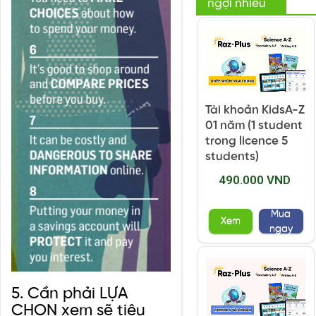
ngợi nhiều
Tài khoản KidsA-Z
01 năm (1 student
trong licence 5
students)
490.000 VND
Mua
Xem
ngay
5. Cần phải LỰA
CHỌN xem sẽ tiêu