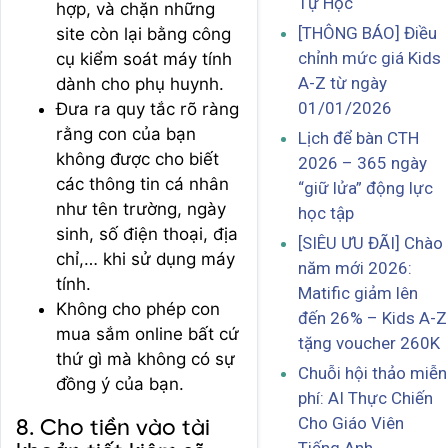
Tự Học
hợp, và chặn những
[THÔNG BÁO] Điều
site còn lại bằng công
chỉnh mức giá Kids
cụ kiểm soát máy tính
A-Z từ ngày
dành cho phụ huynh.
01/01/2026
Đưa ra quy tắc rõ ràng
rằng con của bạn
Lịch để bàn CTH
không được cho biết
2026 – 365 ngày
các thông tin cá nhân
“giữ lửa” động lực
như tên trường, ngày
học tập
sinh, số điện thoại, địa
[SIÊU ƯU ĐÃI] Chào
chỉ,… khi sử dụng máy
năm mới 2026:
tính.
Matific giảm lên
Không cho phép con
đến 26% – Kids A-Z
mua sắm online bất cứ
tặng voucher 260K
thứ gì mà không có sự
Chuỗi hội thảo miễn
đồng ý của bạn.
phí: AI Thực Chiến
Cho Giáo Viên
8. Cho tiền vào tài