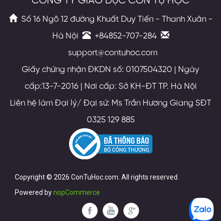
CÔNG TY GIÁO DỤC CON TỰ HỌC
Số 16 Ngõ 12 đường Khuất Duy Tiến - Thanh Xuân -
Hà Nội
+84852-707-284
support@contuhoc.com
Giấy chứng nhận ĐKDN số: 0107504320 | Ngày
cấp:13-7-2016 | Nơi cấp: Sở KH-ĐT TP. Hà Nội
Liên hệ làm Đại lý/ Đại sứ: Ms Trần Hương Giang SĐT
0325 129 885
Copyright © 2026 ConTuHoc.com. All rights reserved.
Powered by
nopCommerce