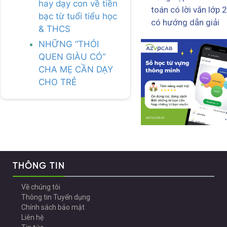
hay dạy con về tiền
toán có lời văn lớp 2
bạc từ tuổi tiểu học
có hướng dẫn giải
& THCS
NHỮNG “THÓI
QUEN GIÀU CÓ”
CHA MẸ CẦN DẠY
CHO TRẺ
THÔNG TIN
Về chúng tôi
Thông tin Tuyển dụng
Chính sách bảo mật
Liên hệ