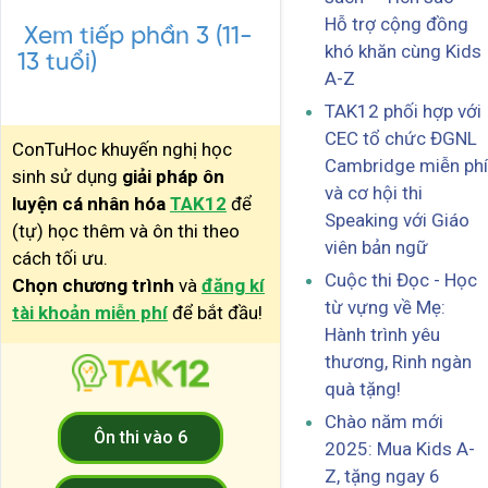
Hỗ trợ cộng đồng
Xem tiếp phần 3 (11-
khó khăn cùng Kids
13 tuổi)
A-Z
TAK12 phối hợp với
CEC tổ chức ĐGNL
ConTuHoc khuyến nghị học
Cambridge miễn phí
sinh sử dụng
giải pháp ôn
và cơ hội thi
luyện cá nhân hóa
TAK12
để
Speaking với Giáo
(tự) học thêm và ôn thi theo
viên bản ngữ
cách tối ưu.
Cuộc thi Đọc - Học
Chọn chương trình
và
đăng kí
từ vựng về Mẹ:
tài khoản miễn phí
để bắt đầu!
Hành trình yêu
thương, Rinh ngàn
quà tặng!
Chào năm mới
Ôn thi vào 6
2025: Mua Kids A-
Z, tặng ngay 6