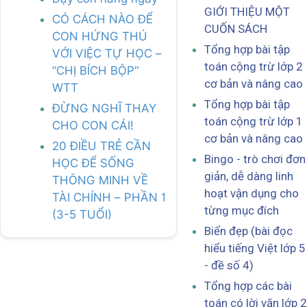
GIỚI THIỆU MỘT
CÓ CÁCH NÀO ĐỂ
CUỐN SÁCH
CON HỨNG THÚ
Tổng hợp bài tập
VỚI VIỆC TỰ HỌC –
toán cộng trừ lớp 2
“CHỊ BÍCH BỘP”
cơ bản và nâng cao
WTT
Tổng hợp bài tập
ĐỪNG NGHĨ THAY
toán cộng trừ lớp 1
CHO CON CÁI!
cơ bản và nâng cao
20 ĐIỀU TRẺ CẦN
Bingo - trò chơi đơn
HỌC ĐỂ SỐNG
giản, dễ dàng linh
THÔNG MINH VỀ
hoạt vận dụng cho
TÀI CHÍNH – PHẦN 1
từng mục đích
(3-5 TUỔI)
Biển đẹp (bài đọc
hiểu tiếng Việt lớp 5
- đề số 4)
Tổng hợp các bài
toán có lời văn lớp 2