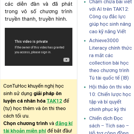
Chấm chữa bài viết
các diễn đàn và đã phát
với AI trên TAK12:
trong vô số chương trình
Công cụ đắc lực
truyền thanh, truyền hình.
giúp học sinh nâng
cao kỹ năng Viết
Achieve3000
Literacy chính thức
ra mắt các
collection bài học
theo chương trình
Tú tài quốc tế (IB)
ConTuHoc khuyến nghị học
Hội thảo ôn thi vào
sinh sử dụng
giải pháp ôn
10: Chiến lược học
luyện cá nhân hóa
TAK12
để
tập và bí quyết
(tự) học thêm và ôn thi theo
chinh phục kỳ thi
cách tối ưu.
Chiến dịch Đọc
Chọn chương trình
và
đăng kí
sách – Tích sao –
tài khoản miễn phí
để bắt đầu!
Hỗ trợ cộng đồng