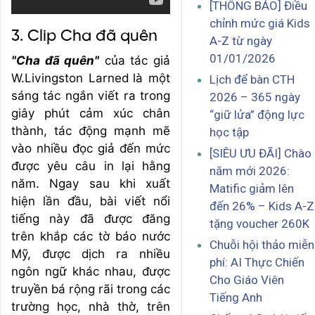
[THÔNG BÁO] Điều
chỉnh mức giá Kids
3. Clip Cha đã quên
A-Z từ ngày
01/01/2026
"Cha đã quên"
của tác giả
W.Livingston Larned
là một
Lịch để bàn CTH
sáng tác ngắn viết ra trong
2026 – 365 ngày
giây phút cảm xúc chân
“giữ lửa” động lực
thành, tác động mạnh mẽ
học tập
vào nhiều đọc giả đến mức
[SIÊU ƯU ĐÃI] Chào
được yêu câu in lại hằng
năm mới 2026:
năm. Ngay sau khi xuất
Matific giảm lên
hiện lần đầu, bài viết nổi
đến 26% – Kids A-Z
tiếng này đã được đăng
tặng voucher 260K
trên khắp các tờ báo nước
Chuỗi hội thảo miễn
Mỹ, được dịch ra nhiều
phí: AI Thực Chiến
ngôn ngữ khác nhau, được
Cho Giáo Viên
truyền bá rộng rãi trong các
Tiếng Anh
trường học, nhà thờ, trên