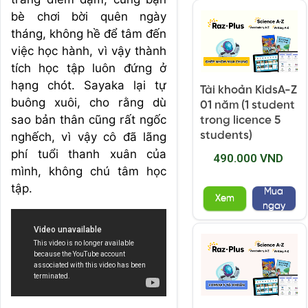
bè chơi bời quên ngày
tháng, không hề để tâm đến
việc học hành, vì vậy thành
tích học tập luôn đứng ở
hạng chót. Sayaka lại tự
Tài khoản KidsA-Z
buông xuôi, cho rằng dù
01 năm (1 student
sao bản thân cũng rất ngốc
trong licence 5
students)
nghếch, vì vậy cô đã lãng
phí tuổi thanh xuân của
490.000 VND
mình, không chú tâm học
tập.
Mua
Xem
ngay