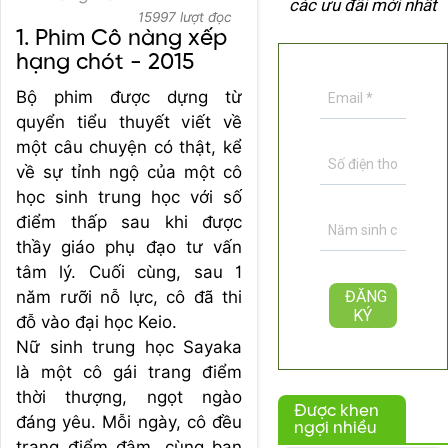
các ưu đãi mới nhất
15997 lượt đọc
1. Phim Cô nàng xếp
hạng chót - 2015
Bộ phim được dựng từ
quyển tiểu thuyết viết về
một câu chuyện có thật, kể
về sự tỉnh ngộ của một cô
học sinh trung học với số
điểm thấp sau khi được
thầy giáo phụ đạo tư vấn
tâm lý. Cuối cùng, sau 1
năm rưỡi nỗ lực, cô đã thi
đỗ vào đại học Keio.
Nữ sinh trung học Sayaka
là một cô gái trang điểm
thời thượng, ngọt ngào
Được khen
đáng yêu. Mỗi ngày, cô đều
ngợi nhiều
trang điểm đậm, cùng bạn