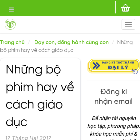
Togg
navi
Trang chủ
Dạy con, đồng hành cùng con
Những
bộ phim hay về cách giáo dục
Những bộ
phim hay về
Đăng kí
nhận email
cách giáo
Để nhận tài nguyên
dục
học tập, phương pháp,
khóa học miễn phí &
17 Tháng Hai 2017