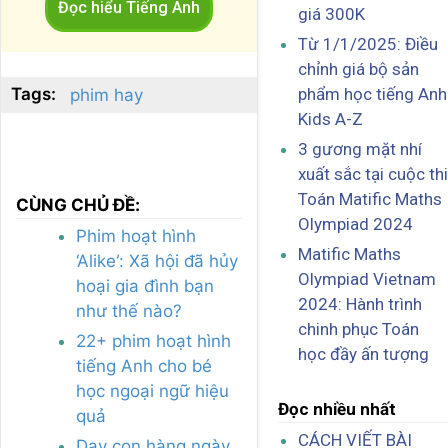
Đọc hiểu Tiếng Anh
giá 300K
Từ 1/1/2025: Điều
chỉnh giá bộ sản
Tags:
phẩm học tiếng Anh
phim hay
Kids A-Z
3 gương mặt nhí
xuất sắc tại cuộc thi
Toán Matific Maths
CÙNG CHỦ ĐỀ:
Olympiad 2024
Phim hoạt hình
Matific Maths
‘Alike’: Xã hội đã hủy
Olympiad Vietnam
hoại gia đình bạn
2024: Hành trình
như thế nào?
chinh phục Toán
22+ phim hoạt hình
học đầy ấn tượng
tiếng Anh cho bé
học ngoại ngữ hiệu
Đọc nhiều nhất
quả
CÁCH VIẾT BÀI
Dạy con hàng ngày