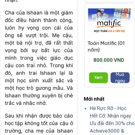
nhận.
Cha của Ishaan là một giám
đốc điều hành thành công,
luôn hy vọng con cái của
ông sẽ vượt trội. Mẹ cậu,
một bà nội trợ, đã rất thất
Toán Matific (01
vọng bởi sự bất lực của
năm)
mình trong việc giáo dục
800.000 VND
cậu con trai nhỏ. Trong khi
đó, anh trai Ishaan lại là
Mua
Xem
một học sinh xuất sắc và
ngay
một học trò gương mẫu. Và
Ishaan thường xuyên bị chê
Mới nhất
trắc và nhắc nhở.
Hè Rực Rỡ - Học
Sau khi nhận được báo cáo
Hết Cỡ: Nhận ngay
học tập không tốt của cậu ở
Ưu đãi đến 30% cho
trường, cha mẹ của Ishaan
Achieve3000 &