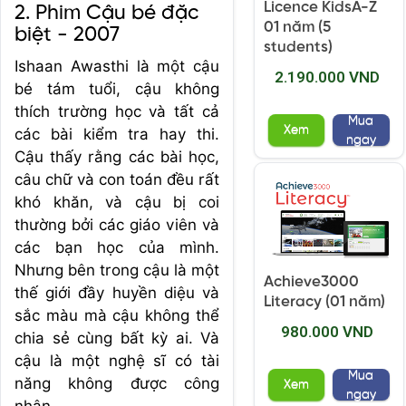
Licence KidsA-Z
2. Phim Cậu bé đặc
01 năm (5
biệt - 2007
students)
Ishaan Awasthi là một cậu
2.190.000 VND
bé tám tuổi, cậu không
thích trường học và tất cả
Mua
Xem
các bài kiểm tra hay thi.
ngay
Cậu thấy rằng các bài học,
câu chữ và con toán đều rất
khó khăn, và cậu bị coi
thường bởi các giáo viên và
các bạn học của mình.
Nhưng bên trong cậu là một
Achieve3000
thế giới đầy huyền diệu và
Literacy (01 năm)
sắc màu mà cậu không thể
980.000 VND
chia sẻ cùng bất kỳ ai. Và
cậu là một nghệ sĩ có tài
Mua
năng không được công
Xem
ngay