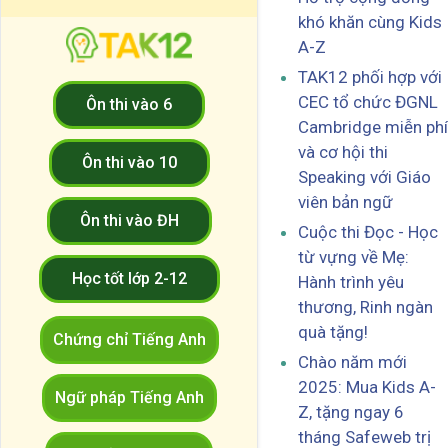
khó khăn cùng Kids
A-Z
TAK12 phối hợp với
CEC tổ chức ĐGNL
Ôn thi vào 6
Cambridge miễn phí
và cơ hội thi
Ôn thi vào 10
Speaking với Giáo
viên bản ngữ
Ôn thi vào ĐH
Cuộc thi Đọc - Học
từ vựng về Mẹ:
Học tốt lớp 2-12
Hành trình yêu
thương, Rinh ngàn
quà tặng!
Chứng chỉ Tiếng Anh
Chào năm mới
2025: Mua Kids A-
Ngữ pháp Tiếng Anh
Z, tặng ngay 6
tháng Safeweb trị