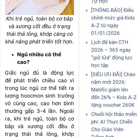
Tự Học
[THÔNG BÁO] Điều
chỉnh mức giá Kids
Khi trẻ ngủ, toàn bộ cơ bắp
A-Z từ ngày
và xương cốt đều ở trạng
01/01/2026
thái thả lỏng, khớp càng có
khả năng phát triển tốt hơn.
Lịch để bàn CTH
2026 – 365 ngày
Ngủ nhiều có thể
“giữ lửa” động lực
cao?
học tập
Giấc ngủ đủ là động lực
[SIÊU ƯU ĐÃI] Chào
để phát triển chiều cao vì
năm mới 2026:
trong lúc ngủ cơ thể tiết ra
Matific giảm lên
lượng hoocmon sinh trưởng
đến 26% – Kids A-Z
vô cùng cao, cao hơn bình
tặng voucher 260K
thường gấp 3-4 lần. Ngoài
Chuỗi hội thảo miễn
ra, khi trẻ ngủ, toàn bộ cơ
phí: AI Thực Chiến
bắp và xương cốt đều ở
Cho Giáo Viên
trạng thái thả lỏng, khớp