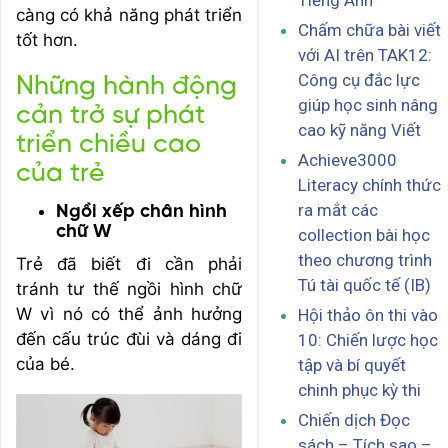
Tiếng Anh
càng có khả năng phát triển
Chấm chữa bài viết
tốt hơn.
với AI trên TAK12:
Công cụ đắc lực
Những hành động
giúp học sinh nâng
cản trở sự phát
cao kỹ năng Viết
triển chiều cao
Achieve3000
của trẻ
Literacy chính thức
ra mắt các
Ngồi xếp chân hình
chữ W
collection bài học
theo chương trình
Trẻ đã biết đi cần phải
Tú tài quốc tế (IB)
tránh tư thế ngồi hình chữ
W vì nó có thể ảnh hưởng
Hội thảo ôn thi vào
đến cấu trúc đùi và dáng đi
10: Chiến lược học
của bé.
tập và bí quyết
chinh phục kỳ thi
Chiến dịch Đọc
sách – Tích sao –