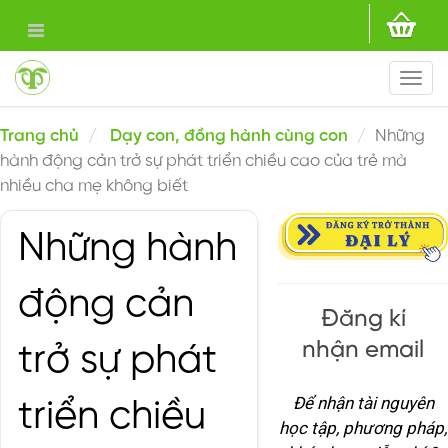
Togg
navi
Trang chủ
Dạy con, đồng hành cùng con
Những
hành động cản trở sự phát triển chiều cao của trẻ mà
nhiều cha mẹ không biết
Những hành
động cản
Đăng kí
nhận email
trở sự phát
Để nhận tài nguyên
triển chiều
học tập, phương pháp,