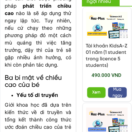
ngợi nhiều
pháp
phát triển chiều
cao
nào là sẽ áp dụng thử
ngay lập tức. Tuy nhiên,
nếu cứ chạy theo những
phương pháp đó một cách
mù quáng thì việc tăng
Tài khoản KidsA-Z
trưởng, dậy thì của trẻ sẽ
01 năm (1 student
gặp nhiều ảnh hưởng, có
trong licence 5
khi còn phản tác dụng.
students)
490.000 VND
Ba bí mật về chiều
cao của bé
Mua
Xem
Yếu tố di truyền
ngay
Giới khoa học đã dựa trên
kiến thức về di truyền và
tổng kết thành công thức
ước đoán chiều cao của trẻ