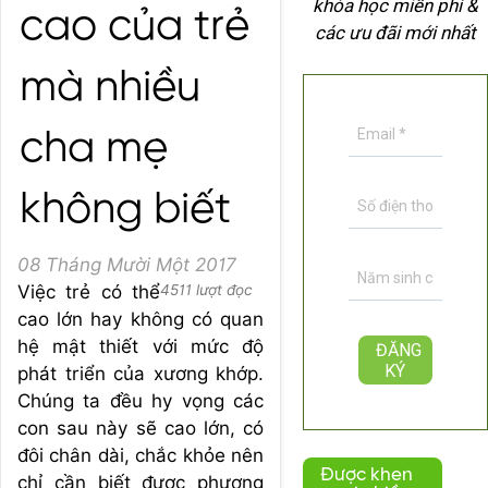
khóa học miễn phí &
cao của trẻ
các ưu đãi mới nhất
mà nhiều
cha mẹ
không biết
08 Tháng Mười Một 2017
Việc trẻ có thể
4511 lượt đọc
cao lớn hay không có quan
hệ mật thiết với mức độ
phát triển của xương khớp.
Chúng ta đều hy vọng các
con sau này sẽ cao lớn, có
đôi chân dài, chắc khỏe nên
Được khen
chỉ cần biết được phương