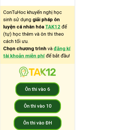
ConTuHoc khuyến nghị học
sinh sử dụng
giải pháp ôn
luyện cá nhân hóa
TAK12
để
(tự) học thêm và ôn thi theo
cách tối ưu.
Chọn chương trình
và
đăng kí
tài khoản miễn phí
để bắt đầu!
Ôn thi vào 6
Ôn thi vào 10
Ôn thi vào ĐH