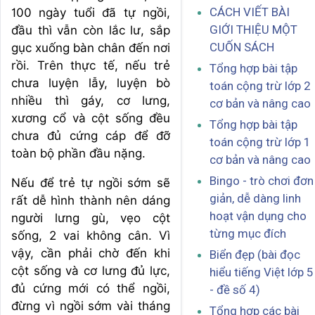
CÁCH VIẾT BÀI
100 ngày tuổi đã tự ngồi,
GIỚI THIỆU MỘT
đầu thì vẫn còn lắc lư, sắp
CUỐN SÁCH
gục xuống bàn chân đến nơi
rồi. Trên thực tế, nếu trẻ
Tổng hợp bài tập
chưa luyện lẫy, luyện bò
toán cộng trừ lớp 2
nhiều thì gáy, cơ lưng,
cơ bản và nâng cao
xương cổ và cột sống đều
Tổng hợp bài tập
chưa đủ cứng cáp để đỡ
toán cộng trừ lớp 1
toàn bộ phần đầu nặng.
cơ bản và nâng cao
Bingo - trò chơi đơn
Nếu để trẻ tự ngồi sớm sẽ
giản, dễ dàng linh
rất dễ hình thành nên dáng
hoạt vận dụng cho
người lưng gù, vẹo cột
từng mục đích
sống, 2 vai không cân. Vì
vậy, cần phải chờ đến khi
Biển đẹp (bài đọc
cột sống và cơ lưng đủ lực,
hiểu tiếng Việt lớp 5
đủ cứng mới có thể ngồi,
- đề số 4)
đừng vì ngồi sớm vài tháng
Tổng hợp các bài