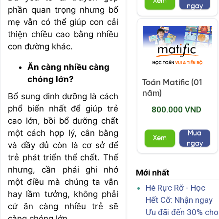
Xem
ngay
phần quan trọng nhưng bố
mẹ vẫn có thể giúp con cải
thiện chiều cao bằng nhiều
con đường khác.
Ăn càng nhiều càng
chóng lớn?
Toán Matific (01
năm)
Bổ sung dinh dưỡng là cách
phổ biến nhất để giúp trẻ
800.000 VND
cao lớn, bồi bổ dưỡng chất
một cách hợp lý, cân bằng
Mua
Xem
ngay
và đầy đủ còn là cơ sở để
trẻ phát triển thể chất. Thế
nhưng, cần phải ghi nhớ
Mới nhất
một điều mà chúng ta vẫn
Hè Rực Rỡ - Học
hay lầm tưởng, không phải
Hết Cỡ: Nhận ngay
cứ ăn càng nhiều trẻ sẽ
Ưu đãi đến 30% cho
càng chóng lớn.