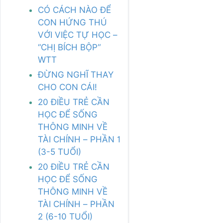
CÓ CÁCH NÀO ĐỂ
CON HỨNG THÚ
VỚI VIỆC TỰ HỌC –
“CHỊ BÍCH BỘP”
WTT
ĐỪNG NGHĨ THAY
CHO CON CÁI!
20 ĐIỀU TRẺ CẦN
HỌC ĐỂ SỐNG
THÔNG MINH VỀ
TÀI CHÍNH – PHẦN 1
(3-5 TUỔI)
20 ĐIỀU TRẺ CẦN
HỌC ĐỂ SỐNG
THÔNG MINH VỀ
TÀI CHÍNH – PHẦN
2 (6-10 TUỔI)