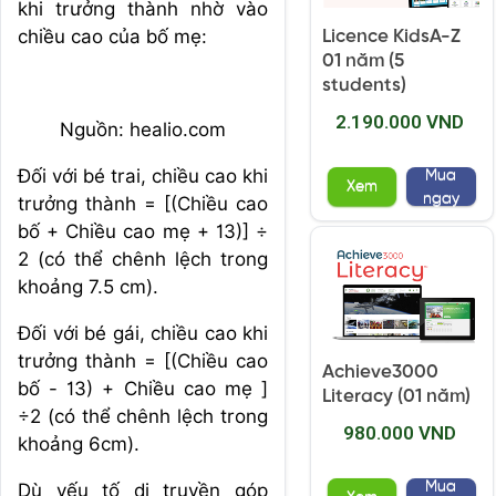
khi trưởng thành nhờ vào
chiều cao của bố mẹ:
Licence KidsA-Z
01 năm (5
students)
2.190.000 VND
Nguồn: healio.com
Đối với bé trai, chiều cao khi
Mua
Xem
ngay
trưởng thành = [(Chiều cao
bố + Chiều cao mẹ + 13)] ÷
2 (có thể chênh lệch trong
khoảng 7.5 cm).
Đối với bé gái, chiều cao khi
trưởng thành = [(Chiều cao
Achieve3000
bố - 13) + Chiều cao mẹ ]
Literacy (01 năm)
÷2 (có thể chênh lệch trong
980.000 VND
khoảng 6cm).
Mua
Dù yếu tố di truyền góp