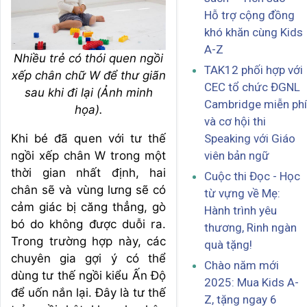
Hỗ trợ cộng đồng
khó khăn cùng Kids
A-Z
Nhiều trẻ có thói quen ngồi
TAK12 phối hợp với
xếp chân chữ W để thư giãn
CEC tổ chức ĐGNL
sau khi đi lại (Ảnh minh
Cambridge miễn phí
họa).
và cơ hội thi
Khi bé đã quen với tư thế
Speaking với Giáo
ngồi xếp chân W trong một
viên bản ngữ
thời gian nhất định, hai
Cuộc thi Đọc - Học
chân sẽ và vùng lưng sẽ có
từ vựng về Mẹ:
cảm giác bị căng thẳng, gò
Hành trình yêu
bó do không được duỗi ra.
thương, Rinh ngàn
Trong trường hợp này, các
quà tặng!
chuyên gia gợi ý có thể
Chào năm mới
dùng tư thế ngồi kiểu Ấn Độ
2025: Mua Kids A-
để uốn nắn lại. Đây là tư thế
Z, tặng ngay 6