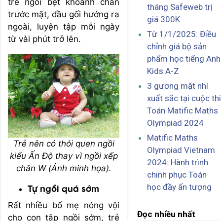
trẻ ngồi bệt khoanh chân
tháng Safeweb trị
trước mặt, đầu gối hướng ra
giá 300K
ngoài, luyện tập mỗi ngày
Từ 1/1/2025: Điều
từ vài phút trở lên.
chỉnh giá bộ sản
phẩm học tiếng Anh
Kids A-Z
3 gương mặt nhí
xuất sắc tại cuộc thi
Toán Matific Maths
Olympiad 2024
Matific Maths
Trẻ nên có thói quen ngồi
Olympiad Vietnam
kiểu Ấn Độ thay vì ngồi xếp
2024: Hành trình
chân W (Ảnh minh họa).
chinh phục Toán
học đầy ấn tượng
Tự ngồi quá sớm
Rất nhiều bố mẹ nóng vội
Đọc nhiều nhất
cho con tập ngồi sớm, trẻ