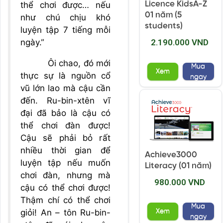
Licence KidsA-Z
thể chơi được… nếu
01 năm (5
như chú chịu khó
students)
luyện tập 7 tiếng mỗi
ngày.”
2.190.000 VND
Ôi chao, đó mới
Mua
Xem
thực sự là nguồn cổ
ngay
vũ lớn lao mà cậu cần
đến. Ru-bin-xtên vĩ
đại đã bảo là cậu có
thể chơi đàn được!
Cậu sẽ phải bỏ rất
nhiều thời gian để
Achieve3000
luyện tập nếu muốn
Literacy (01 năm)
chơi đàn, nhưng mà
980.000 VND
cậu có thể chơi được!
Thậm chí có thể chơi
Mua
giỏi! An – tôn Ru-bin-
Xem
ngay