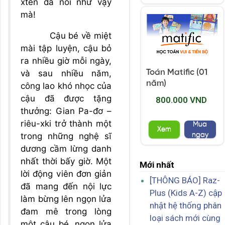
xtên đã nói như vậy
mà!
Cậu bé về miệt
mài tập luyện, cậu bỏ
ra nhiều giờ mỗi ngày,
Toán Matific (01
và sau nhiều năm,
năm)
công lao khó nhọc của
cậu đã được tặng
800.000 VND
thưởng: Gian Pa-đơ –
riêu-xki trở thành một
Mua
Xem
ngay
trong những nghệ sĩ
dương cầm lừng danh
nhất thời bấy giờ. Một
Mới nhất
lời động viên đơn giản
[THÔNG BÁO] Raz-
đã mang đến nội lực
Plus (Kids A-Z) cập
làm bừng lên ngọn lửa
nhật hệ thống phân
đam mê trong lòng
loại sách mới cùng
một cậu bé, ngọn lửa