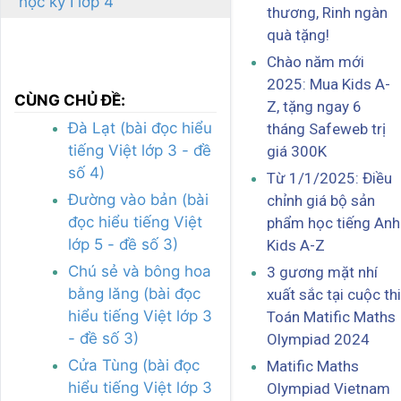
học kỳ I lớp 4
thương, Rinh ngàn
quà tặng!
Chào năm mới
2025: Mua Kids A-
CÙNG CHỦ ĐỀ:
Z, tặng ngay 6
Đà Lạt (bài đọc hiểu
tháng Safeweb trị
tiếng Việt lớp 3 - đề
giá 300K
số 4)
Từ 1/1/2025: Điều
Đường vào bản (bài
chỉnh giá bộ sản
đọc hiểu tiếng Việt
phẩm học tiếng Anh
lớp 5 - đề số 3)
Kids A-Z
Chú sẻ và bông hoa
3 gương mặt nhí
bằng lăng (bài đọc
xuất sắc tại cuộc thi
hiểu tiếng Việt lớp 3
Toán Matific Maths
- đề số 3)
Olympiad 2024
Cửa Tùng (bài đọc
Matific Maths
hiểu tiếng Việt lớp 3
Olympiad Vietnam