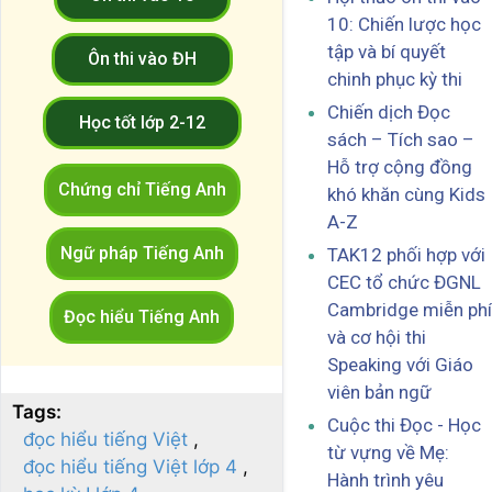
10: Chiến lược học
tập và bí quyết
Ôn thi vào ĐH
chinh phục kỳ thi
Chiến dịch Đọc
Học tốt lớp 2-12
sách – Tích sao –
Hỗ trợ cộng đồng
Chứng chỉ Tiếng Anh
khó khăn cùng Kids
A-Z
Ngữ pháp Tiếng Anh
TAK12 phối hợp với
CEC tổ chức ĐGNL
Cambridge miễn phí
Đọc hiểu Tiếng Anh
và cơ hội thi
Speaking với Giáo
viên bản ngữ
Tags:
Cuộc thi Đọc - Học
đọc hiểu tiếng Việt
từ vựng về Mẹ:
đọc hiểu tiếng Việt lớp 4
Hành trình yêu