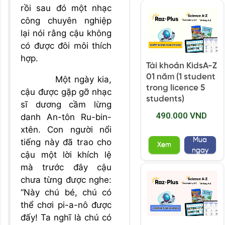
rồi sau đó một nhạc
công chuyên nghiệp
lại nói rằng cậu không
có được đôi môi thích
hợp.
Tài khoản KidsA-Z
01 năm (1 student
Một ngày kia,
trong licence 5
cậu được gặp gỡ nhạc
students)
sĩ dương cầm lừng
490.000 VND
danh An-tôn Ru-bin-
xtên. Con người nổi
Mua
tiếng này đã trao cho
Xem
ngay
cậu một lời khích lệ
mà trước đây cậu
chưa từng được nghe:
“Này chú bé, chú có
thể chơi pi-a-nô được
đấy! Ta nghĩ là chú có