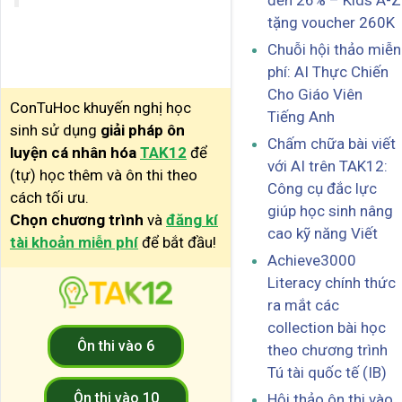
đến 26% – Kids A-Z
tặng voucher 260K
Chuỗi hội thảo miễn
phí: AI Thực Chiến
Cho Giáo Viên
ConTuHoc khuyến nghị học
Tiếng Anh
sinh sử dụng
giải pháp ôn
Chấm chữa bài viết
luyện cá nhân hóa
TAK12
để
với AI trên TAK12:
(tự) học thêm và ôn thi theo
Công cụ đắc lực
cách tối ưu.
giúp học sinh nâng
Chọn chương trình
và
đăng kí
cao kỹ năng Viết
tài khoản miễn phí
để bắt đầu!
Achieve3000
Literacy chính thức
ra mắt các
collection bài học
Ôn thi vào 6
theo chương trình
Tú tài quốc tế (IB)
Ôn thi vào 10
Hội thảo ôn thi vào