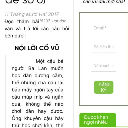
đề số 6)
các ưu đãi mới nhất
11 Tháng Mười Hai 2017
Đọc thầm bài
18237 lượt đọc
văn và trả lời các câu hỏi
bên dưới:
NÓI LỜI CỔ VŨ
Một cậu bé
người Ba Lan muốn
học đàn dương cầm,
thế nhưng cha cậu lại
bảo mấy ngón tay của
cậu múp míp và ngắn
quá, không thể nào
chơi đàn hay được.
Được khen
Ông khuyên cậu hãy
ngợi nhiều
thử học chơi kèn, thế