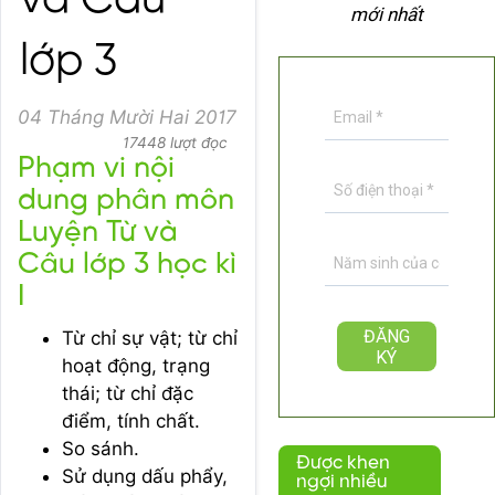
và Câu
mới nhất
lớp 3
04 Tháng Mười Hai 2017
17448 lượt đọc
Phạm vi nội
dung phân môn
Luyện Từ và
Câu lớp 3 học kì
I
Từ chỉ sự vật; từ chỉ
hoạt động, trạng
thái; từ chỉ đặc
điểm, tính chất.
So sánh.
Được khen
Sử dụng dấu phẩy,
ngợi nhiều