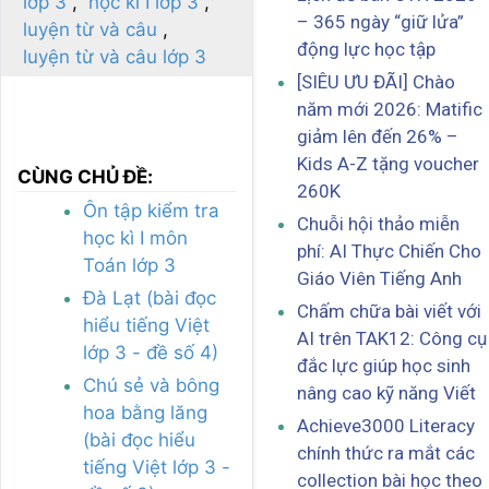
lớp 3
học kì I lớp 3
– 365 ngày “giữ lửa”
luyện từ và câu
động lực học tập
luyện từ và câu lớp 3
[SIÊU ƯU ĐÃI] Chào
năm mới 2026: Matific
giảm lên đến 26% –
Kids A-Z tặng voucher
CÙNG CHỦ ĐỀ:
260K
Ôn tập kiểm tra
Chuỗi hội thảo miễn
học kì I môn
phí: AI Thực Chiến Cho
Toán lớp 3
Giáo Viên Tiếng Anh
Đà Lạt (bài đọc
Chấm chữa bài viết với
hiểu tiếng Việt
AI trên TAK12: Công cụ
lớp 3 - đề số 4)
đắc lực giúp học sinh
Chú sẻ và bông
nâng cao kỹ năng Viết
hoa bằng lăng
Achieve3000 Literacy
(bài đọc hiểu
chính thức ra mắt các
tiếng Việt lớp 3 -
collection bài học theo