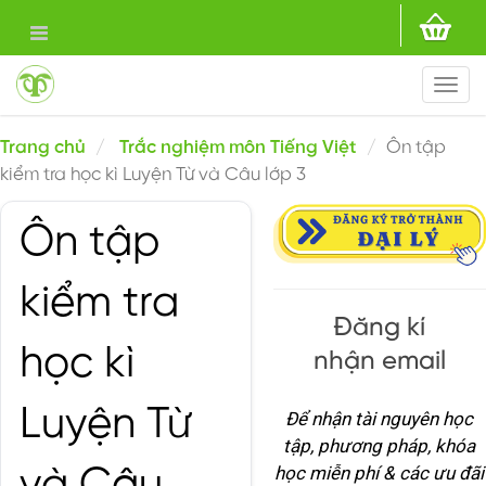
Togg
navi
Trang chủ
Trắc nghiệm môn Tiếng Việt
Ôn tập
kiểm tra học kì Luyện Từ và Câu lớp 3
Ôn tập
kiểm tra
Đăng kí
học kì
nhận email
Luyện Từ
Để nhận tài nguyên học
tập, phương pháp, khóa
học miễn phí & các ưu đãi