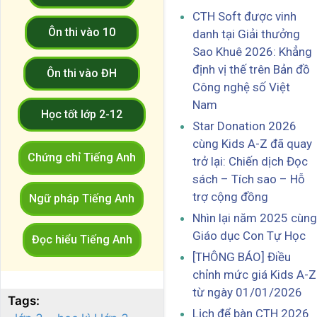
CTH Soft được vinh
Ôn thi vào 10
danh tại Giải thưởng
Sao Khuê 2026: Khẳng
định vị thế trên Bản đồ
Ôn thi vào ĐH
Công nghệ số Việt
Nam
Học tốt lớp 2-12
Star Donation 2026
cùng Kids A-Z đã quay
Chứng chỉ Tiếng Anh
trở lại: Chiến dịch Đọc
sách – Tích sao – Hỗ
trợ cộng đồng
Ngữ pháp Tiếng Anh
Nhìn lại năm 2025 cùng
Giáo dục Con Tự Học
Đọc hiểu Tiếng Anh
[THÔNG BÁO] Điều
chỉnh mức giá Kids A-Z
từ ngày 01/01/2026
Tags:
Lịch để bàn CTH 2026