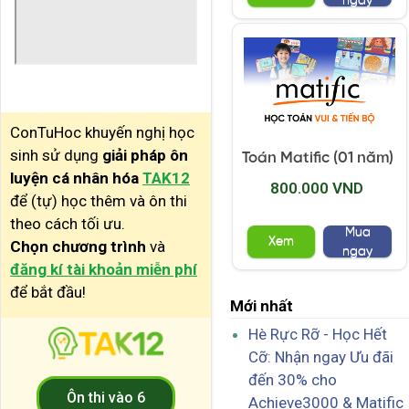
ngay
ConTuHoc khuyến nghị học
sinh sử dụng
giải pháp ôn
Toán Matific (01 năm)
luyện cá nhân hóa
TAK12
800.000 VND
để (tự) học thêm và ôn thi
theo cách tối ưu.
Mua
Xem
Chọn chương trình
và
ngay
đăng kí tài khoản miễn phí
để bắt đầu!
Mới nhất
Hè Rực Rỡ - Học Hết
Cỡ: Nhận ngay Ưu đãi
đến 30% cho
Ôn thi vào 6
Achieve3000 & Matific