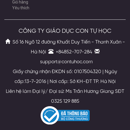
Giỏ hàng
Yêu thích
CÔNG TY GIÁO DỤC CON TỰ HỌC
Số 16 Ngõ 12 đường Khuất Duy Tiến - Thanh Xuân -
Hà Nội
+84852-707-284
support@contuhoc.com
Giấy chứng nhận ĐKDN số: 0107504320 | Ngày
cấp:13-7-2016 | Nơi cấp: Sở KH-ĐT TP. Hà Nội
Liên hệ làm Đại lý/ Đại sứ: Ms Trần Hương Giang SĐT
0325 129 885