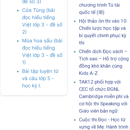
đề số 3)
chương trình Tú tài
Cửa Tùng (bài
quốc tế (IB)
đọc hiểu tiếng
Hội thảo ôn thi vào 10:
Việt lớp 3 - đề số
Chiến lược học tập và
2)
bí quyết chinh phục kỳ
Mùa hoa sấu (bài
thi
đọc hiểu tiếng
Chiến dịch Đọc sách –
Việt lớp 3 - đề số
Tích sao – Hỗ trợ cộng
1)
đồng khó khăn cùng
Bài tập luyện từ
Kids A-Z
và câu lớp 5 -
TAK12 phối hợp với
học kỳ I.
CEC tổ chức ĐGNL
Cambridge miễn phí và
cơ hội thi Speaking với
Giáo viên bản ngữ
Cuộc thi Đọc - Học từ
vựng về Mẹ: Hành trình