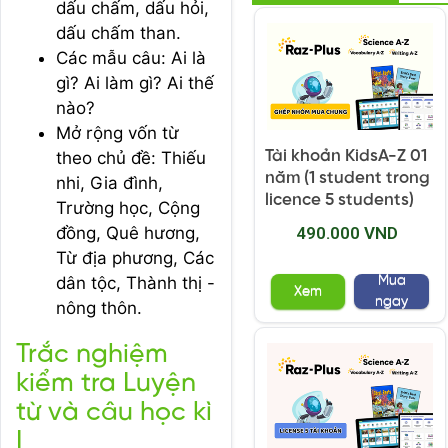
dấu chấm, dấu hỏi,
dấu chấm than.
Các mẫu câu: Ai là
gì? Ai làm gì? Ai thế
nào?
Mở rộng vốn từ
Tài khoản KidsA-Z 01
theo chủ đề: Thiếu
năm (1 student trong
nhi, Gia đình,
licence 5 students)
Trường học, Cộng
490.000 VND
đồng, Quê hương,
Từ địa phương, Các
dân tộc, Thành thị -
Mua
Xem
ngay
nông thôn.
Trắc nghiệm
kiểm tra Luyện
từ và câu học kì
I