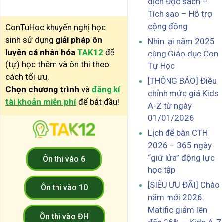
dịch Đọc sách –
Tích sao – Hỗ trợ
cộng đồng
ConTuHoc khuyến nghị học
sinh sử dụng
giải pháp ôn
Nhìn lại năm 2025
luyện cá nhân hóa
TAK12
để
cùng Giáo dục Con
(tự) học thêm và ôn thi theo
Tự Học
cách tối ưu.
[THÔNG BÁO] Điều
Chọn chương trình
và
đăng kí
chỉnh mức giá Kids
tài khoản miễn phí
để bắt đầu!
A-Z từ ngày
01/01/2026
Lịch để bàn CTH
2026 – 365 ngày
“giữ lửa” động lực
Ôn thi vào 6
học tập
[SIÊU ƯU ĐÃI] Chào
Ôn thi vào 10
năm mới 2026:
Matific giảm lên
Ôn thi vào ĐH