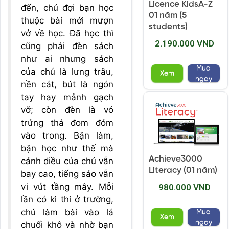
Licence KidsA-Z
đến, chú đợi bạn học
01 năm (5
thuộc bài mới mượn
students)
vở về học. Đã học thì
2.190.000 VND
cũng phải đèn sách
như ai nhưng sách
Mua
của chú là lưng trâu,
Xem
ngay
nền cát, bút là ngón
tay hay mảnh gạch
vỡ; còn đèn là vỏ
trứng thả đom đóm
vào trong. Bận làm,
bận học như thế mà
Achieve3000
cánh diều của chú vẫn
Literacy (01 năm)
bay cao, tiếng sáo vẫn
vi vút tầng mây. Mỗi
980.000 VND
lần có kì thi ở trường,
chú làm bài vào lá
Mua
Xem
ngay
chuối khô và nhờ bạn