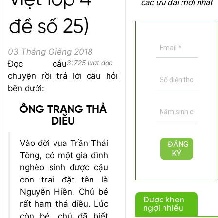
Việt lớp 4 -
các ưu đãi mới nhất
đề số 25)
03 Tháng Giêng 2018
Đọc câu
31725 lượt đọc
chuyện rồi trả lời câu hỏi
bên dưới:
ÔNG TRẠNG THẢ
DIỀU
Vào đời vua Trần Thái
Tông, có một gia đình
nghèo sinh được cậu
con trai đặt tên là
Nguyễn Hiền. Chú bé
Được khen
rất ham thả diều. Lúc
ngợi nhiều
còn bé, chú đã biết