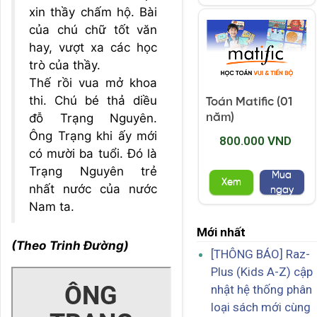
xin thầy chấm hộ. Bài
của chú chữ tốt văn
hay, vượt xa các học
trò của thầy.
Thế rồi vua mở khoa
thi. Chú bé thả diều
Toán Matific (01
đỗ Trạng Nguyên.
năm)
Ông Trạng khi ấy mới
800.000 VND
có mười ba tuổi. Đó là
Trạng Nguyên trẻ
Mua
Xem
nhất nước của nước
ngay
Nam ta.
Mới nhất
(Theo Trinh Đường)
[THÔNG BÁO] Raz-
Plus (Kids A-Z) cập
nhật hệ thống phân
loại sách mới cùng