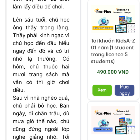
làm lấy diều để chơi.
Lên sáu tuổi, chú học
ông thầy trong làng.
Thầy phải kinh ngạc vì
Tài khoản KidsA-Z
chú học đến đâu hiểu
01 năm (1 student
ngay đến đó và có trí
trong licence 5
nhớ lạ thường. Có
students)
hôm, chú thuộc hai
490.000 VND
mươi trang sách mà
vẫn có thì giờ chơi
Mua
diều.
Xem
ngay
Sau vì nhà nghèo quá,
chú phải bỏ học. Ban
ngày, đi chăn trâu, dù
mưa gió thế nào, chú
cũng đứng ngoài lớp
nghe giảng nhờ. Tối