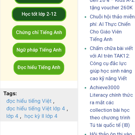
đến 26% – Kids A-Z
tặng voucher 260K
Học tốt lớp 2-12
Chuỗi hội thảo miễn
phí: AI Thực Chiến
Cho Giáo Viên
Chứng chỉ Tiếng Anh
Tiếng Anh
Chấm chữa bài viết
Ngữ pháp Tiếng Anh
với AI trên TAK12:
Công cụ đắc lực
Đọc hiểu Tiếng Anh
giúp học sinh nâng
cao kỹ năng Viết
Achieve3000
Tags:
Literacy chính thức
đọc hiểu tiếng Việt
ra mắt các
đọc hiểu tiếng Việt lớp 4
collection bài học
lớp 4
học kỳ II lớp 4
theo chương trình
Tú tài quốc tế (IB)
Hội thảo ôn thi vào