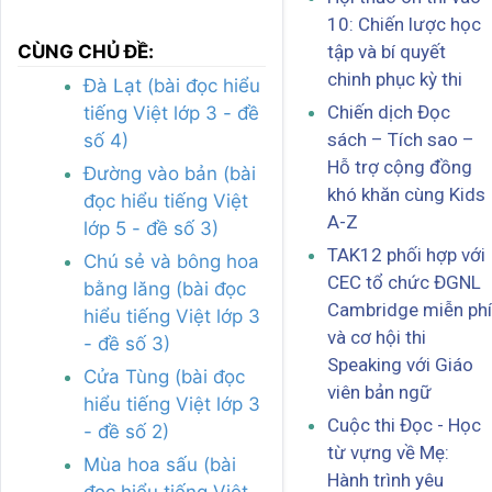
10: Chiến lược học
CÙNG CHỦ ĐỀ:
tập và bí quyết
chinh phục kỳ thi
Đà Lạt (bài đọc hiểu
Chiến dịch Đọc
tiếng Việt lớp 3 - đề
sách – Tích sao –
số 4)
Hỗ trợ cộng đồng
Đường vào bản (bài
khó khăn cùng Kids
đọc hiểu tiếng Việt
A-Z
lớp 5 - đề số 3)
TAK12 phối hợp với
Chú sẻ và bông hoa
CEC tổ chức ĐGNL
bằng lăng (bài đọc
Cambridge miễn phí
hiểu tiếng Việt lớp 3
và cơ hội thi
- đề số 3)
Speaking với Giáo
Cửa Tùng (bài đọc
viên bản ngữ
hiểu tiếng Việt lớp 3
Cuộc thi Đọc - Học
- đề số 2)
từ vựng về Mẹ:
Mùa hoa sấu (bài
Hành trình yêu
đọc hiểu tiếng Việt