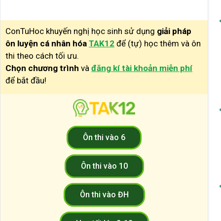
ConTuHoc khuyến nghị học sinh sử dụng
giải pháp
ôn luyện cá nhân hóa
TAK12
để (tự) học thêm và ôn
thi theo cách tối ưu.
Chọn chương trình
và
đăng kí tài khoản miễn phí
để bắt đầu!
Ôn thi vào 6
Ôn thi vào 10
Ôn thi vào ĐH