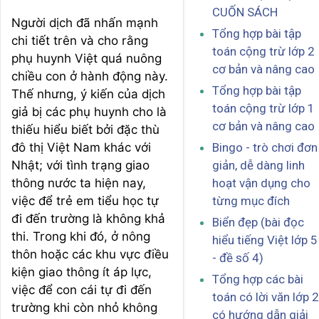
CUỐN SÁCH
Người dịch đã nhấn mạnh
Tổng hợp bài tập
chi tiết trên và cho rằng
toán cộng trừ lớp 2
phụ huynh Việt quá nuông
cơ bản và nâng cao
chiều con ở hành động này.
Tổng hợp bài tập
Thế nhưng, ý kiến của dịch
toán cộng trừ lớp 1
giả bị các phụ huynh cho là
cơ bản và nâng cao
thiếu hiểu biết bởi đặc thù
đô thị Việt Nam khác với
Bingo - trò chơi đơn
Nhật; với tình trạng giao
giản, dễ dàng linh
thông nước ta hiện nay,
hoạt vận dụng cho
việc để trẻ em tiểu học tự
từng mục đích
đi đến trường là không khả
Biển đẹp (bài đọc
thi. Trong khi đó, ở nông
hiểu tiếng Việt lớp 5
thôn hoặc các khu vực điều
- đề số 4)
kiện giao thông ít áp lực,
Tổng hợp các bài
việc để con cái tự đi đến
toán có lời văn lớp 2
trường khi còn nhỏ không
có hướng dẫn giải