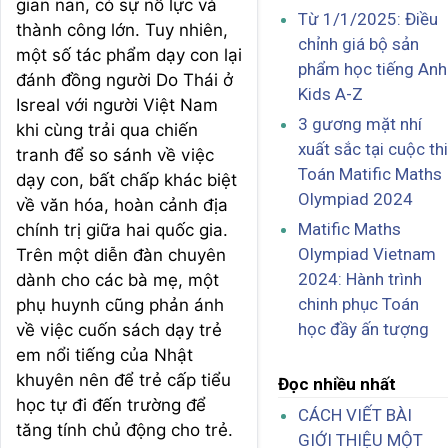
gian nan, có sự nỗ lực và
Từ 1/1/2025: Điều
thành công lớn. Tuy nhiên,
chỉnh giá bộ sản
một số tác phẩm dạy con lại
phẩm học tiếng Anh
đánh đồng người Do Thái ở
Kids A-Z
Isreal với người Việt Nam
3 gương mặt nhí
khi cùng trải qua chiến
xuất sắc tại cuộc thi
tranh để so sánh về việc
Toán Matific Maths
dạy con, bất chấp khác biệt
Olympiad 2024
về văn hóa, hoàn cảnh địa
Matific Maths
chính trị giữa hai quốc gia.
Olympiad Vietnam
Trên một diễn đàn chuyên
2024: Hành trình
dành cho các bà mẹ, một
chinh phục Toán
phụ huynh cũng phản ánh
học đầy ấn tượng
về việc cuốn sách dạy trẻ
em nổi tiếng của Nhật
khuyên nên để trẻ cấp tiểu
Đọc nhiều nhất
học tự đi đến trường để
CÁCH VIẾT BÀI
tăng tính chủ động cho trẻ.
GIỚI THIỆU MỘT