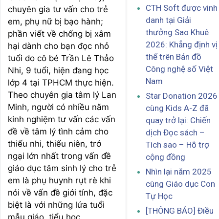
CTH Soft được vinh
chuyên gia tư vấn cho trẻ
danh tại Giải
em, phụ nữ bị bạo hành;
thưởng Sao Khuê
phần viết về chống bị xâm
2026: Khẳng định vị
hại dành cho bạn đọc nhỏ
thế trên Bản đồ
tuổi do cô bé Trần Lê Thảo
Công nghệ số Việt
Nhi, 9 tuổi, hiện đang học
Nam
lớp 4 tại TPHCM thực hiện.
Theo chuyên gia tâm lý Lan
Star Donation 2026
Minh, người có nhiều năm
cùng Kids A-Z đã
kinh nghiệm tư vấn các vấn
quay trở lại: Chiến
đề về tâm lý tình cảm cho
dịch Đọc sách –
thiếu nhi, thiếu niên, trở
Tích sao – Hỗ trợ
ngại lớn nhất trong vấn đề
cộng đồng
giáo dục tâm sinh lý cho trẻ
Nhìn lại năm 2025
em là phụ huynh rụt rè khi
cùng Giáo dục Con
nói về vấn đề giới tính, đặc
Tự Học
biệt là với những lứa tuổi
[THÔNG BÁO] Điều
mẫu giáo, tiểu học.