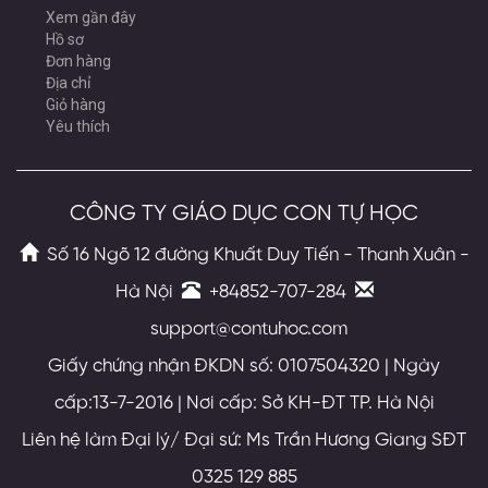
Xem gần đây
Hồ sơ
Đơn hàng
Địa chỉ
Giỏ hàng
Yêu thích
CÔNG TY GIÁO DỤC CON TỰ HỌC
Số 16 Ngõ 12 đường Khuất Duy Tiến - Thanh Xuân -
Hà Nội
+84852-707-284
support@contuhoc.com
Giấy chứng nhận ĐKDN số: 0107504320 | Ngày
cấp:13-7-2016 | Nơi cấp: Sở KH-ĐT TP. Hà Nội
Liên hệ làm Đại lý/ Đại sứ: Ms Trần Hương Giang SĐT
0325 129 885