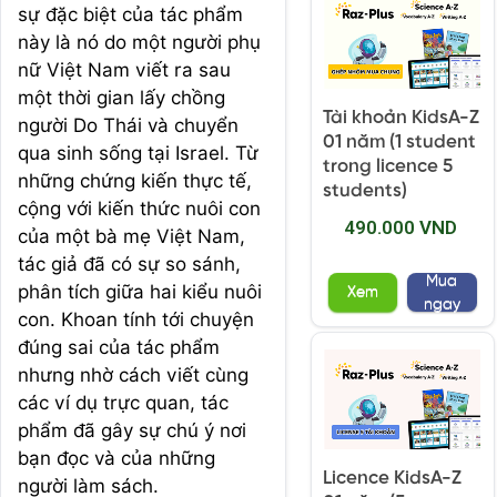
sự đặc biệt của tác phẩm
này là nó do một người phụ
nữ Việt Nam viết ra sau
một thời gian lấy chồng
Tài khoản KidsA-Z
người Do Thái và chuyển
01 năm (1 student
qua sinh sống tại Israel. Từ
trong licence 5
những chứng kiến thực tế,
students)
cộng với kiến thức nuôi con
490.000 VND
của một bà mẹ Việt Nam,
tác giả đã có sự so sánh,
Mua
phân tích giữa hai kiểu nuôi
Xem
ngay
con. Khoan tính tới chuyện
đúng sai của tác phẩm
nhưng nhờ cách viết cùng
các ví dụ trực quan, tác
phẩm đã gây sự chú ý nơi
bạn đọc và của những
Licence KidsA-Z
người làm sách.