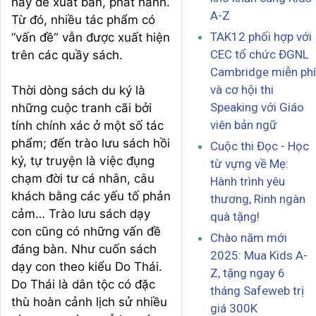
hay để xuất bản, phát hành.
A-Z
Từ đó, nhiều tác phẩm có
TAK12 phối hợp với
“vấn đề” vẫn được xuất hiện
CEC tổ chức ĐGNL
trên các quầy sách.
Cambridge miễn phí
và cơ hội thi
Thời dòng sách du ký là
Speaking với Giáo
những cuộc tranh cãi bởi
viên bản ngữ
tính chính xác ở một số tác
phẩm; đến trào lưu sách hồi
Cuộc thi Đọc - Học
ký, tự truyện là việc đụng
từ vựng về Mẹ:
chạm đời tư cá nhân, câu
Hành trình yêu
khách bằng các yếu tố phản
thương, Rinh ngàn
cảm… Trào lưu sách dạy
quà tặng!
con cũng có những vấn đề
Chào năm mới
đáng bàn. Như cuốn sách
2025: Mua Kids A-
dạy con theo kiểu Do Thái.
Z, tặng ngay 6
Do Thái là dân tộc có đặc
tháng Safeweb trị
thù hoàn cảnh lịch sử nhiều
giá 300K