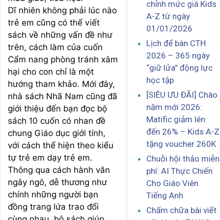
chỉnh mức giá Kids
Dĩ nhiên không phải lúc nào
A-Z từ ngày
trẻ em cũng có thể viết
01/01/2026
sách về những vấn đề như
Lịch để bàn CTH
trên, cách làm của cuốn
2026 – 365 ngày
Cẩm nang phòng tránh xâm
“giữ lửa” động lực
hại cho con chỉ là một
học tập
hướng tham khảo. Mới đây,
[SIÊU ƯU ĐÃI] Chào
nhà sách Nhã Nam cũng đã
năm mới 2026:
giới thiệu đến bạn đọc bộ
Matific giảm lên
sách 10 cuốn có nhan đề
đến 26% – Kids A-Z
chung Giáo dục giới tính,
tặng voucher 260K
với cách thể hiện theo kiểu
tự trẻ em dạy trẻ em.
Chuỗi hội thảo miễn
Thông qua cách hành văn
phí: AI Thực Chiến
ngây ngô, dễ thương như
Cho Giáo Viên
chính những người bạn
Tiếng Anh
đồng trang lứa trao đổi
Chấm chữa bài viết
cùng nhau, bộ sách giúp