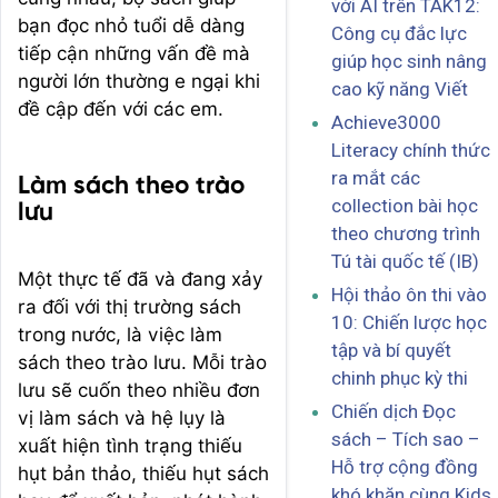
với AI trên TAK12:
bạn đọc nhỏ tuổi dễ dàng
Công cụ đắc lực
tiếp cận những vấn đề mà
giúp học sinh nâng
người lớn thường e ngại khi
cao kỹ năng Viết
đề cập đến với các em.
Achieve3000
Literacy chính thức
ra mắt các
Làm sách theo trào
collection bài học
lưu
theo chương trình
Tú tài quốc tế (IB)
Một thực tế đã và đang xảy
Hội thảo ôn thi vào
ra đối với thị trường sách
10: Chiến lược học
trong nước, là việc làm
tập và bí quyết
sách theo trào lưu. Mỗi trào
chinh phục kỳ thi
lưu sẽ cuốn theo nhiều đơn
Chiến dịch Đọc
vị làm sách và hệ lụy là
sách – Tích sao –
xuất hiện tình trạng thiếu
Hỗ trợ cộng đồng
hụt bản thảo, thiếu hụt sách
khó khăn cùng Kids