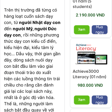
01 năm (5
students)
Trên thị trường đã từng có
2.190.000 VND
hàng loạt cuốn sách dạy
con, từ
người Nhật dạy con
Mua
đến
người Mỹ, người Đức
Xem
ngay
dạy con
, rồi những phương
thức dạy con kiểu cổ điển,
kiểu hiện đại, kiểu tâm lý
học… Dẫu vậy, thời gian gần
đây, dòng sách nuôi dạy
con bắt đầu lâm vào giai
Achieve3000
đoạn thoái trào do xuất
Literacy (01 năm)
hiện các luồng thông tin trái
chiều cho rằng cần đánh
980.000 VND
giá lại các loại sách này,
nhất là ở góc độ văn hóa.
Mua
Xem
ngay
Thế là, những người làm
sách bắt đầu quay về với