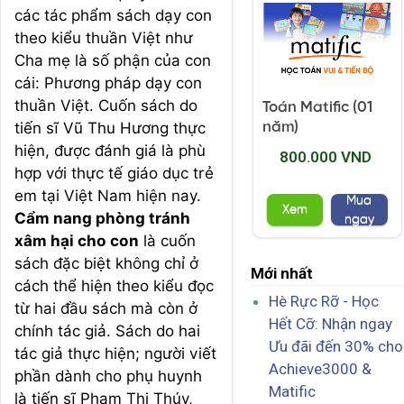
các tác phẩm sách dạy con
theo kiểu thuần Việt như
Cha mẹ là số phận của con
cái: Phương pháp dạy con
thuần Việt. Cuốn sách do
Toán Matific (01
tiến sĩ Vũ Thu Hương thực
năm)
hiện, được đánh giá là phù
800.000 VND
hợp với thực tế giáo dục trẻ
em tại Việt Nam hiện nay.
Mua
Xem
Cẩm nang phòng tránh
ngay
xâm hại cho con
là cuốn
sách đặc biệt không chỉ ở
Mới nhất
cách thể hiện theo kiểu đọc
Hè Rực Rỡ - Học
từ hai đầu sách mà còn ở
Hết Cỡ: Nhận ngay
chính tác giả. Sách do hai
Ưu đãi đến 30% cho
tác giả thực hiện; người viết
Achieve3000 &
phần dành cho phụ huynh
Matific
là tiến sĩ Phạm Thị Thúy,