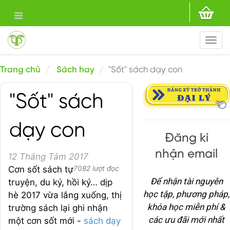
Togg
navi
Trang chủ
Sách hay
"Sốt" sách dạy con
"Sốt" sách
dạy con
Đăng kí
nhận email
12 Tháng Tám 2017
Cơn sốt sách tự
7082 lượt đọc
Để nhận tài nguyên
truyện, du ký, hồi ký… dịp
học tập, phương pháp,
hè 2017 vừa lắng xuống, thị
khóa học miễn phí &
trường sách lại ghi nhận
các ưu đãi mới nhất
một cơn sốt mới -
sách dạy