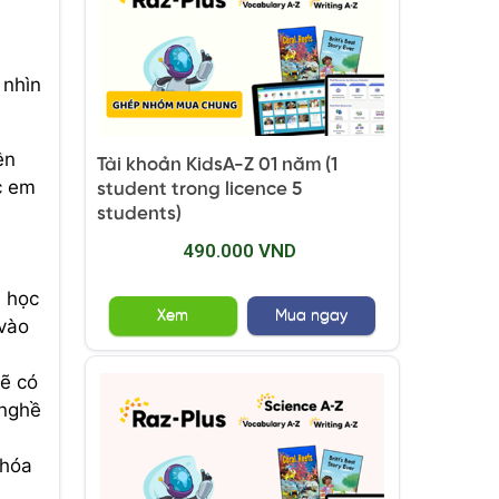
 nhìn
ện
Tài khoản KidsA-Z 01 năm (1
c em
student trong licence 5
students)
490.000 VND
, học
Xem
Mua ngay
 vào
sẽ có
 nghề
khóa