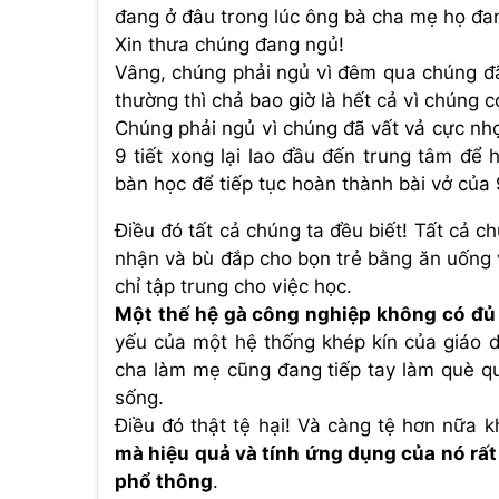
đang ở đâu trong lúc ông bà cha mẹ họ đan
Xin thưa chúng đang ngủ!
Vâng, chúng phải ngủ vì đêm qua chúng đã
thường thì chả bao giờ là hết cả vì chúng 
Chúng phải ngủ vì chúng đã vất vả cực nh
9 tiết xong lại lao đầu đến trung tâm để 
bàn học để tiếp tục hoàn thành bài vở của 
Điều đó tất cả chúng ta đều biết! Tất cả c
nhận và bù đắp cho bọn trẻ bằng ăn uống 
chỉ tập trung cho việc học.
Một thế hệ gà công nghiệp không có đủ
yếu của một hệ thống khép kín của giáo 
cha làm mẹ cũng đang tiếp tay làm què q
sống.
Điều đó thật tệ hại! Và càng tệ hơn nữa k
mà hiệu quả và tính ứng dụng của nó rấ
phổ thông
.