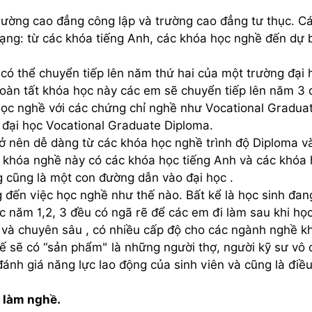
rường cao đẳng công lập và trường cao đẳng tư thục. C
ạng: từ các khóa tiếng Anh, các khóa học nghề đến dự b
 có thể chuyển tiếp lên năm thứ hai của một trường đại 
oàn tất khóa học này các em sẽ chuyển tiếp lên năm 3 
học nghề với các chứng chỉ nghề như Vocational Gradua
 đại học Vocational Graduate Diploma.
trở nên dễ dàng từ các khóa học nghề trình độ Diploma v
 khóa nghề này có các khóa học tiếng Anh và các khóa
g cũng là một con đường dẫn vào đại học .
 đến việc học nghề như thế nào. Bất kể là học sinh đan
học năm 1,2, 3 đều có ngã rẽ để các em đi làm sau khi họ
 và chuyên sâu , có nhiều cấp độ cho các ngành nghề k
hế sẽ có “sản phẩm" là những người thợ, người kỹ sư vô
ánh giá năng lực lao động của sinh viên và cũng là điề
ể làm nghề.