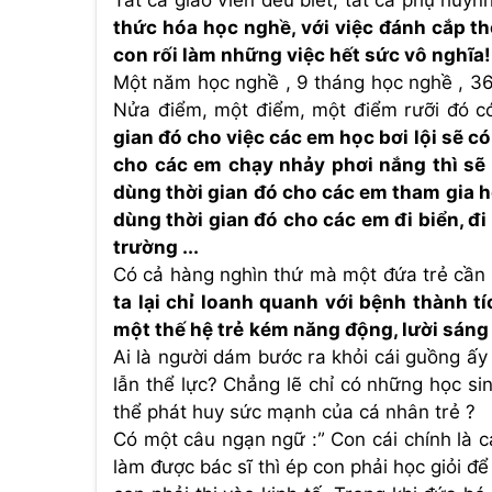
Tất cả giáo viên đều biết, tất cả phụ huyn
thức hóa học nghề, với việc đánh cắp th
con rối làm những việc hết sức vô nghĩa!
Một năm học nghề , 9 tháng học nghề , 36
Nửa điểm, một điểm, một điểm rưỡi đó có
gian đó cho việc các em học bơi lội sẽ có
cho các em chạy nhảy phơi nắng thì sẽ c
dùng thời gian đó cho các em tham gia ho
dùng thời gian đó cho các em đi biển, đi
trường ...
Có cả hàng nghìn thứ mà một đứa trẻ cần
ta lại chỉ loanh quanh với bệnh thành t
một thế hệ trẻ kém năng động, lười sáng
Ai là người dám bước ra khỏi cái guồng ấy
lẫn thể lực? Chẳng lẽ chỉ có những học s
thể phát huy sức mạnh của cá nhân trẻ ?
Có một câu ngạn ngữ :” Con cái chính là c
làm được bác sĩ thì ép con phải học giỏi đ