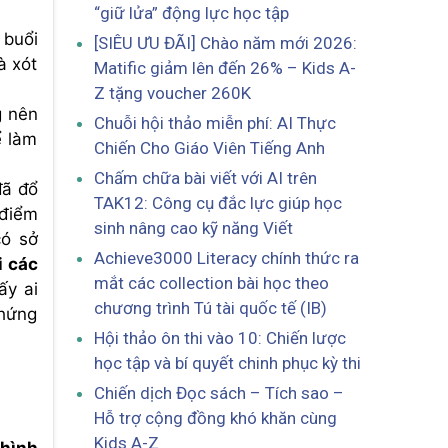
“giữ lửa” động lực học tập
 buổi
[SIÊU ƯU ĐÃI] Chào năm mới 2026:
à xót
Matific giảm lên đến 26% – Kids A-
Z tặng voucher 260K
g nên
Chuỗi hội thảo miễn phí: AI Thực
ể làm
Chiến Cho Giáo Viên Tiếng Anh
Chấm chữa bài viết với AI trên
đã đổ
TAK12: Công cụ đắc lực giúp học
 điểm
sinh nâng cao kỹ năng Viết
có sở
Achieve3000 Literacy chính thức ra
i các
mắt các collection bài học theo
ấy ai
chương trình Tú tài quốc tế (IB)
chứng
Hội thảo ôn thi vào 10: Chiến lược
học tập và bí quyết chinh phục kỳ thi
Chiến dịch Đọc sách – Tích sao –
Hỗ trợ cộng đồng khó khăn cùng
Kids A-Z