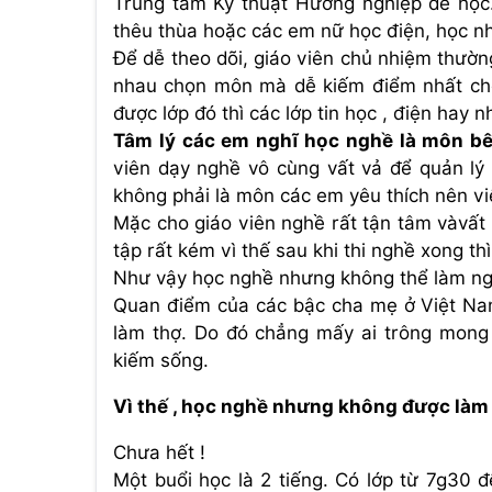
Trung tâm Kỹ thuật Hướng nghiệp để học.
thêu thùa hoặc các em nữ học điện, học n
Để dễ theo dõi, giáo viên chủ nhiệm thườn
nhau chọn môn mà dễ kiếm điểm nhất cho
được lớp đó thì các lớp tin học , điện hay n
Tâm lý các em nghĩ học nghề là môn bê
viên dạy nghề vô cùng vất vả để quản lý
không phải là môn các em yêu thích nên vi
Mặc cho giáo viên nghề rất tận tâm vàvất 
tập rất kém vì thế sau khi thi nghề xong th
Như vậy học nghề nhưng không thể làm ng
Quan điểm của các bậc cha mẹ ở Việt Na
làm thợ. Do đó chẳng mấy ai trông mong 
kiếm sống.
Vì thế , học nghề nhưng không được làm
Chưa hết !
Một buổi học là 2 tiếng. Có lớp từ 7g30 