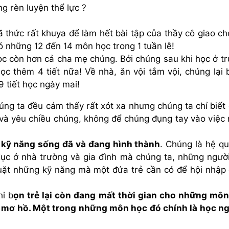
g rèn luyện thể lực ?
 thức rất khuya để làm hết bài tập của thầy cô giao c
có những 12 đến 14 môn học trong 1 tuần lễ!
ọc còn hơn cả cha mẹ chúng. Bởi chúng sau khi học ở t
học thêm 4 tiết nữa! Về nhà, ăn vội tắm vội, chúng lại 
9 tiết học ngày mai!
húng ta đều cảm thấy rất xót xa nhưng chúng ta chỉ biết
và yêu chiều chúng, không để chúng đụng tay vào việc 
 kỹ năng sống đã và đang hình thành
. Chúng là hệ qu
dục ở nhà trường và gia đình mà chúng ta, những ngườ
uặt những kỹ năng mà một đứa trẻ cần có để hội nhập
hi b
ọn trẻ lại còn đang mất thời gian cho những mô
t mơ hồ. Một trong những môn học đó chính là học n