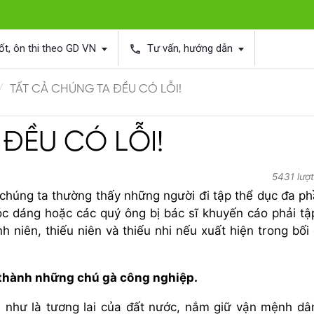
ốt, ôn thi theo GD VN
Tư vấn, hướng dẫn
phone
TẤT CẢ CHÚNG TA ĐỀU CÓ LỖI!
ĐỀU CÓ LỖI!
5431 lượ
 chúng ta thường thấy những người đi tập thể dục đa ph
vóc dáng hoặc các quý ông bị bác sĩ khuyến cáo phải tậ
h niên, thiếu niên và thiếu nhi nếu xuất hiện trong bối
 thành những chú gà công nghiệp.
m như là tương lai của đất nước, nắm giữ vận mệnh dâ