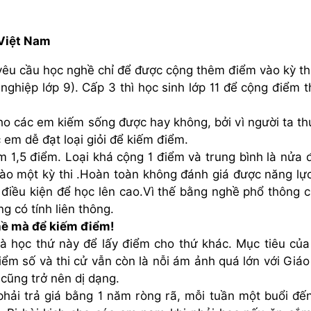
 Việt Nam
c yêu cầu học nghề chỉ để được cộng thêm điểm vào kỳ th
nghiệp lớp 9). Cấp 3 thì học sinh lớp 11 để cộng điểm th
ho các em kiếm sống được hay không, bởi vì người ta t
em dễ đạt loại giỏi để kiếm điểm.
êm 1,5 điểm. Loại khá cộng 1 điểm và trung bình là nửa 
ào một kỳ thi .Hoàn toàn không đánh giá được năng lự
 điều kiện để học lên cao.Vì thế bằng nghề phổ thông c
g có tính liên thông.
hề mà để kiếm điểm!
mà học thứ này để lấy điểm cho thứ khác. Mục tiêu của
iểm số và thi cử vẫn còn là nỗi ám ảnh quá lớn với Giáo
 cũng trở nên dị dạng.
ải trả giá bằng 1 năm ròng rã, mỗi tuần một buổi đế