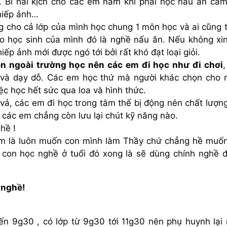
 Bi hài kịch cho các em nam khi phải học nấu ăn cắ
hiếp ảnh…
g cho cả lớp của mình học chung 1 môn học và ai cũng 
 học sinh của mình đó là nghề nấu ăn. Nếu không xi
hiếp ảnh mới được ngó tới bởi rất khó đạt loại giỏi.
n ngoài trường học nên các em đi học như đi chơi
,
 và dạy dỗ. Các em học thứ mà người khác chọn cho 
ệc học hết sức qua loa và hình thức.
vả, các em đi học trong tâm thế bị động nên chất lượn
ì các em chẳng còn lưu lại chút kỹ năng nào.
hề !
m là luôn muốn con mình làm Thầy chứ chẳng hề muố
con học nghề ở tuổi đó xong là sẽ dùng chính nghề 
 nghề!
đến 9g30 , có lớp từ 9g30 tới 11g30 nên phụ huynh lại