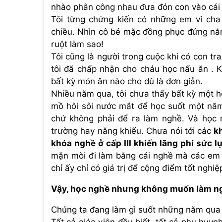
nhào phân công nhau đưa đón con vào cái g
Tôi từng chứng kiến có những em vì cha
chiều. Nhìn cô bé mặc đồng phục đứng nắ
ruột làm sao!
Tôi cũng là người trong cuộc khi có con tr
tôi đã chấp nhận cho cháu học nấu ăn . K
bất kỳ món ăn nào cho dù là đơn giản.
Nhiều năm qua, tôi chưa thấy bất kỳ một 
mồ hôi sôi nước mắt để học suốt một năm 
chứ không phải để ra làm nghề. Và học
trường hay năng khiếu. Chưa nói tới các
k
khóa nghề ở cấp III khiến lãng phí sức lự
mặn mòi đi làm bằng cái nghề mà các em 
chỉ ấy chỉ có giá trị để cộng điểm tốt nghi
Vậy, học nghề nhưng không muốn làm n
Chúng ta đang làm gì suốt những năm qua