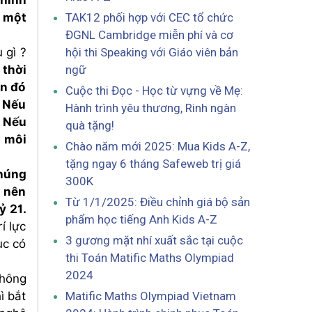
 hình
TAK12 phối hợp với CEC tổ chức
h một
ĐGNL Cambridge miễn phí và cơ
hội thi Speaking với Giáo viên bản
 gì ?
ngữ
thời
an đó
Cuộc thi Đọc - Học từ vựng về Mẹ:
. Nếu
Hành trình yêu thương, Rinh ngàn
. Nếu
quà tặng!
u môi
Chào năm mới 2025: Mua Kids A-Z,
tặng ngay 6 tháng Safeweb trị giá
chúng
300K
o nên
Từ 1/1/2025: Điều chỉnh giá bộ sản
ỷ 21.
phẩm học tiếng Anh Kids A-Z
í lực
3 gương mặt nhí xuất sắc tại cuộc
ục có
thi Toán Matific Maths Olympiad
2024
không
Matific Maths Olympiad Vietnam
ì bắt