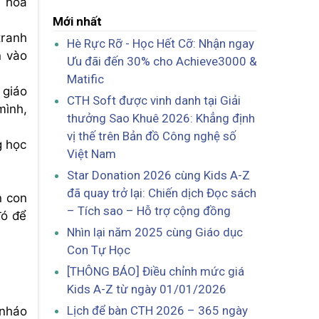
m hoa
Mới nhất
tranh
Hè Rực Rỡ - Học Hết Cỡ: Nhận ngay
n vào
Ưu đãi đến 30% cho Achieve3000 &
Matific
 giáo
CTH Soft được vinh danh tại Giải
mình,
thưởng Sao Khuê 2026: Khẳng định
vị thế trên Bản đồ Công nghệ số
g học
Việt Nam
Star Donation 2026 cùng Kids A-Z
đã quay trở lại: Chiến dịch Đọc sách
n con
– Tích sao – Hỗ trợ cộng đồng
đó để
Nhìn lại năm 2025 cùng Giáo dục
Con Tự Học
[THÔNG BÁO] Điều chỉnh mức giá
Kids A-Z từ ngày 01/01/2026
Lịch để bàn CTH 2026 – 365 ngày
 nháo