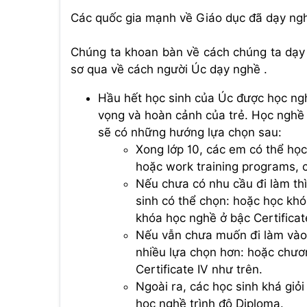
Các quốc gia mạnh về Giáo dục đã dạy ngh
Chúng ta khoan bàn về cách chúng ta dạy
sơ qua về cách người Úc dạy nghề .
Hầu hết học sinh của Úc được học ngh
vọng và hoàn cảnh của trẻ. Học nghề c
sẽ có những hướng lựa chọn sau:
Xong lớp 10, các em có thể học
hoặc work training programs, chia
Nếu chưa có nhu cầu đi làm thì h
sinh có thể chọn: hoặc học khó
khóa học nghề ở bậc Certificate
Nếu vẫn chưa muốn đi làm vào s
nhiều lựa chọn hơn: hoặc chươ
Certificate IV như trên.
Ngoài ra, các học sinh khá giỏ
học nghề trình độ Diploma.