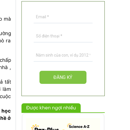
ho mà
rường
bò ra
 chấp
nhà ,
ả tất
i làm
 cuộc
Được khen ngợi nhiều
n học
ghề ở