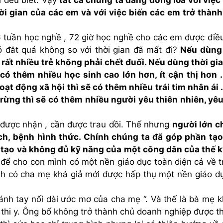
h đều biết. Vậy
tất cả chúng ta đang đồng lõa với việc
ời gian của các em và với việc biến các em trở thàn
 tuần học nghề , 72 giờ học nghề cho các em được điều
 đắt quá không so với thời gian đã mất đi?
Nếu dùng 
 rất nhiều trẻ không phải chết đuối. Nếu dùng thời gi
ó thêm nhiều học sinh cao lớn hơn, ít cận thị hơn 
ạt động xã hội thì sẽ có thêm nhiều trái tim nhân ái 
 rừng thì sẽ có thêm nhiều người yêu thiên nhiên, yê
 được nhận , cần được trau dồi. Thế nhưng
người lớn 
ích, bệnh hình thức. Chính chúng ta đã góp phần tạ
 tạo và không đủ kỹ năng của một công dân của thế k
 để cho con mình có một nền giáo dục toàn diện cả về tr
inh có cha mẹ khá giả mới được hấp thụ một nền giáo d
ánh tay nối dài ước mơ của cha mẹ “. Và thế là bà mẹ 
ể thi y. Ông bố không trở thành chủ doanh nghiệp được th