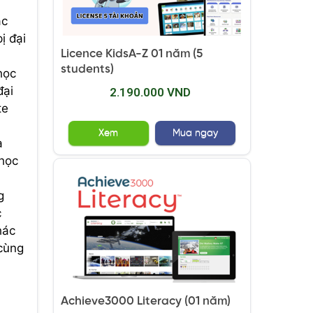
ác
ị đại
Licence KidsA-Z 01 năm (5
students)
học
đại
2.190.000 VND
te
Xem
Mua ngay
à
 học
g
c
hác
 cùng
u
Achieve3000 Literacy (01 năm)