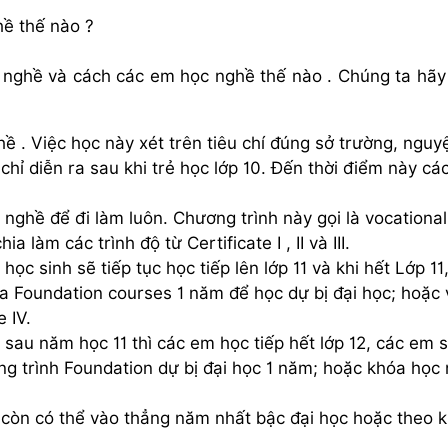
ề thế nào ?
 nghề và cách các em học nghề thế nào . Chúng ta hãy
ề . Việc học này xét trên tiêu chí đúng sở trường, nguy
hỉ diễn ra sau khi trẻ học lớp 10. Đến thời điểm này cá
 nghề để đi làm luôn. Chương trình này gọi là vocational
 làm các trình độ từ Certificate I , II và III.
ọc sinh sẽ tiếp tục học tiếp lên lớp 11 và khi hết Lớp 11
a Foundation courses 1 năm để học dự bị đại học; hoặc
 IV.
au năm học 11 thì các em học tiếp hết lớp 12, các em 
ng trình Foundation dự bị đại học 1 năm; hoặc khóa học
i còn có thể vào thẳng năm nhất bậc đại học hoặc theo 