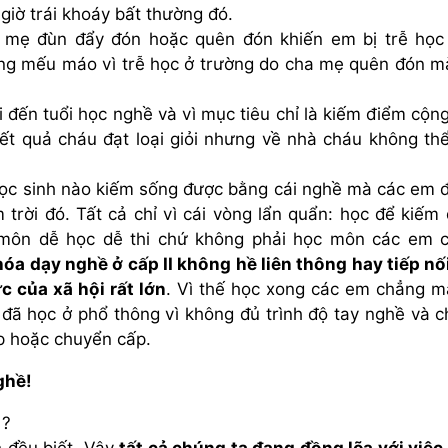
iờ trái khoáy bất thường đó.
 mẹ đùn đẩy đón hoặc quên đón khiến em bị trễ học
ng mếu máo vì trễ học ở trường do cha mẹ quên đón m
ai đến tuổi học nghề và vì mục tiêu chỉ là kiếm điểm cộn
ết quả cháu đạt loại giỏi nhưng về nhà cháu không th
học sinh nào kiếm sống được bằng cái nghề mà các em 
trời đó. Tất cả chỉ vì cái vòng lẩn quẩn: học để kiếm
 môn dễ học dễ thi chứ không phải học môn các em 
hóa dạy nghề ở cấp II không hề liên thông hay tiếp nố
c của xã hội rất lớn
. Vì thế học xong các em chẳng m
đã học ở phổ thông vì không đủ trình độ tay nghề và 
ệp hoặc chuyển cấp.
ghề!
 ?