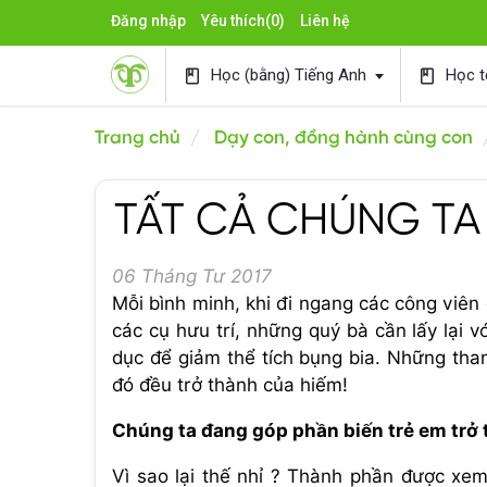
Đăng nhập
Yêu thích
(0)
Liên hệ
Học (bằng) Tiếng Anh
Học t
book
book
Trang chủ
Dạy con, đồng hành cùng con
TẤT CẢ CHÚNG TA 
06 Tháng Tư 2017
Mỗi bình minh, khi đi ngang các công viên
các cụ hưu trí, những quý bà cần lấy lại 
dục để giảm thể tích bụng bia. Những than
đó đều trở thành của hiếm!
Chúng ta đang góp phần biến trẻ em trở
Vì sao lại thế nhỉ ? Thành phần được xe