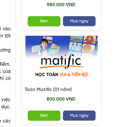
980.000 VND
Xem
Mua ngay
i vào
i tốt
hường
điểm.
c của
hỉ có
Toán Matific (01 năm)
800.000 VND
 việc
 dục.
Xem
Mua ngay
n các