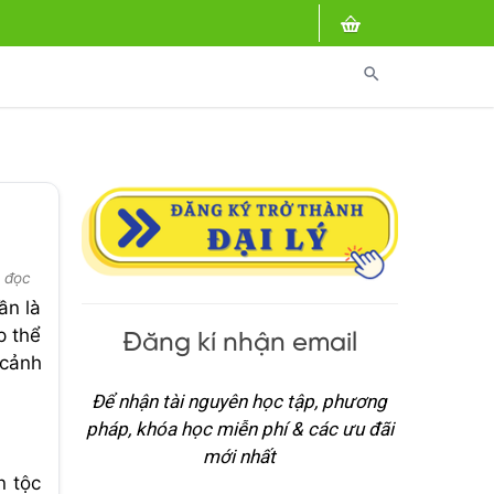
search
t đọc
ần là
p thể
Đăng kí nhận email
 cảnh
Để nhận tài nguyên học tập, phương
pháp, khóa học miễn phí & các ưu đãi
mới nhất
n tộc