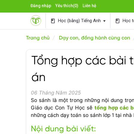
Đăng nhập
Yêu thích
(0)
Liên hệ
Học (bằng) Tiếng Anh
Học t
book
book
Trang chủ
Dạy con, đồng hành cùng con
Tổng hợp các bài t
án
06 Tháng Năm 2025
So sánh là một trong những nội dung trọng
Giáo dục Con Tự Học sẽ
tổng hợp
các b
những cách dạy toán so sánh lớp 1 tại nhà 
Nội dung bài viết: