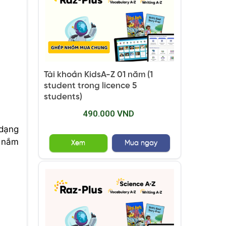
Tài khoản KidsA-Z 01 năm (1
student trong licence 5
students)
490.000 VND
 dạng
à nắm
Xem
Mua ngay