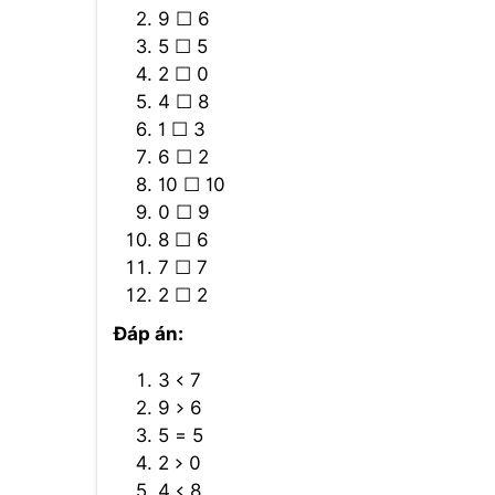
9 ☐ 6
5 ☐ 5
2 ☐ 0
4 ☐ 8
1 ☐ 3
6 ☐ 2
10 ☐ 10
0 ☐ 9
8 ☐ 6
7 ☐ 7
2 ☐ 2
Đáp án:
3 < 7
9 > 6
5 = 5
2 > 0
4 < 8