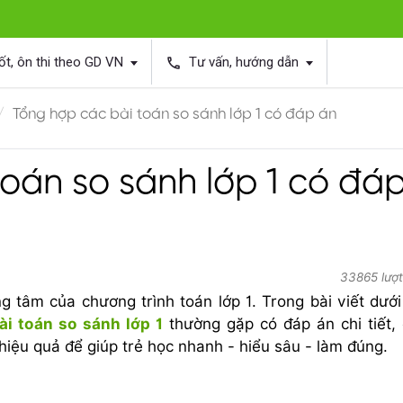
ốt, ôn thi theo GD VN
Tư vấn, hướng dẫn
phone
Tổng hợp các bài toán so sánh lớp 1 có đáp án
oán so sánh lớp 1 có đá
33865 lượt
 tâm của chương trình toán lớp 1. Trong bài viết dưới
ài toán so sánh lớp 1
thường gặp có đáp án chi tiết,
hiệu quả để giúp trẻ học nhanh - hiểu sâu - làm đúng.