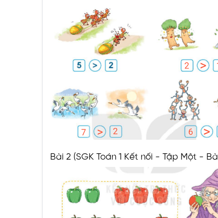
Bài 2 (SGK Toán 1 Kết nối - Tập Một - Bài