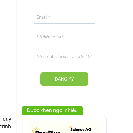
Được khen ngợi nhiều
ư duy
trình