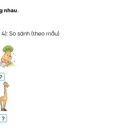
g nhau
.
i 4): So sánh (theo mẫu)