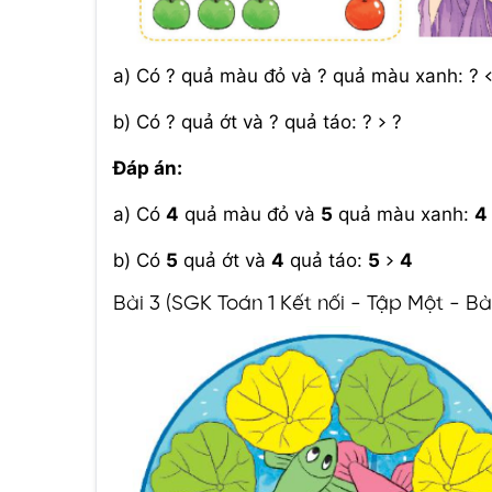
a) Có ? quả màu đỏ và ? quả màu xanh: ? <
b) Có ? quả ớt và ? quả táo: ? > ?
Đáp án:
a) Có
4
quả màu đỏ và
5
quả màu xanh:
4
b) Có
5
quả ớt và
4
quả táo:
5
>
4
Bài 3 (SGK Toán 1 Kết nối - Tập Một - B