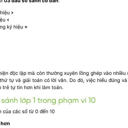
ới
03 dấu so sánh cơ bản
:
ý hiệu
>
hiệu
<
ụng ký hiệu
=
 hiện độc lập mà còn thường xuyên lồng ghép vào nhiều
thứ tự và giải toán có lời văn. Do đó, việc hiểu đúng v
 trẻ tự tin hơn khi làm toán.
 sánh lớp 1 trong phạm vi 10
n của các số từ 0 đến 10
 hơn