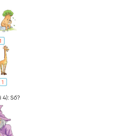
 4): Số?