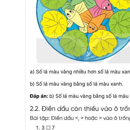
a) Số lá màu vàng nhiều hơn số lá màu xan
b) Số lá màu vàng bằng số lá màu xanh.
Đáp án:
b) Số lá màu vàng bằng số lá màu
2.2. Điền dấu còn thiếu vào ô tr
Bài tập: Điền dấu <, > hoặc = vào ô trố
3 ☐ 7