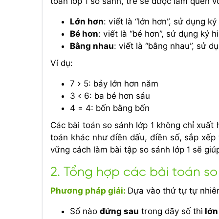
toán lớp 1 so sánh, trẻ sẽ được làm quen v
Lớn hơn
: viết là “lớn hơn”, sử dụng k
Bé hơn
: viết là “bé hơn”, sử dụng ký 
Bằng nhau
: viết là “bằng nhau”, sử d
Ví dụ:
7 > 5: bảy lớn hơn năm
3 < 6: ba bé hơn sáu
4 = 4: bốn bằng bốn
Các bài toán so sánh lớp 1 không chỉ xuất
toán khác như điền dấu, điền số, sắp xếp 
vững cách làm bài tập so sánh lớp 1 sẽ giúp
2. Tổng hợp các bài toán so
Phương pháp giải:
Dựa vào thứ tự tự nhiê
Số nào
đứng sau
trong dãy số thì
lớn