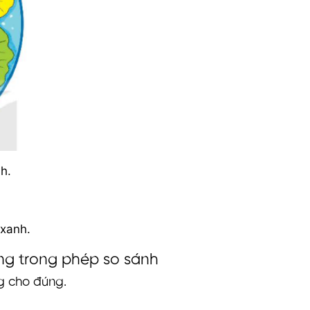
h.
 xanh.
ống trong phép so sánh
ng cho đúng.