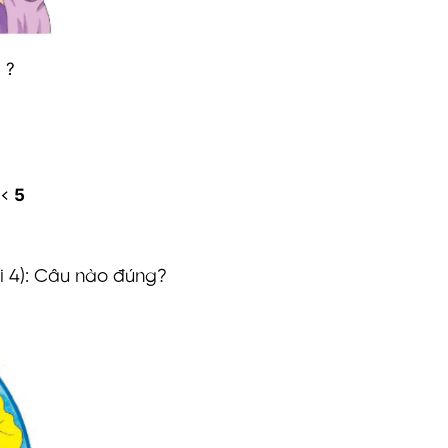
 ?
<
5
ài 4): Câu nào đúng?