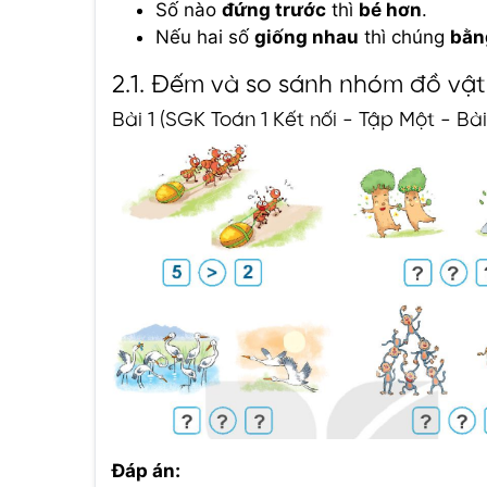
Số nào
đứng trước
thì
bé hơn
.
Nếu hai số
giống nhau
thì chúng
bằn
2.1. Đếm và so sánh nhóm đồ vật
Bài 1 (SGK Toán 1 Kết nối - Tập Một - Bà
Đáp án: