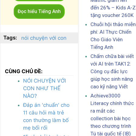
Matific giảm lên
đến 26% – Kids A-Z
Đọc hiểu Tiếng Anh
tặng voucher 260K
Chuỗi hội thảo miễn
phí: AI Thực Chiến
Tags:
nói chuyện với con
Cho Giáo Viên
Tiếng Anh
Chấm chữa bài viết
với AI trên TAK12:
Công cụ đắc lực
CÙNG CHỦ ĐỀ:
giúp học sinh nâng
NÓI CHUYỆN VỚI
cao kỹ năng Viết
CON NHƯ THẾ
Achieve3000
NÀO?
Literacy chính thức
Đáp án 'chuẩn' cho
ra mắt các
11 câu hỏi mà trẻ
collection bài học
con thường làm bố
theo chương trình
mẹ bối rối
Tú tài quốc tế (IB)