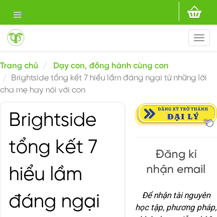
Togg
navi
Trang chủ
Dạy con, đồng hành cùng con
Brightside tổng kết 7 hiểu lầm đáng ngại từ những lời
cha mẹ hay nói với con
Brightside
tổng kết 7
Đăng kí
nhận email
hiểu lầm
Để nhận tài nguyên
đáng ngại
học tập, phương pháp,