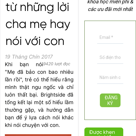
khóa học miễn phí &
từ những lời
các ưu đãi mới nhất
cha mẹ hay
nói với con
19 Tháng Chín 2017
Khi bạn nói
9420 lượt đọc
"Mẹ đã bảo con bao nhiêu
lần rồi", trẻ có thể hiểu rằng
mình thật ngu ngốc và chỉ
luôn thất bại. Brightside đã
tổng kết lại một số hiểu lầm
thường gặp, và hướng dẫn
bạn để ý lựa cách nói khác
khi nói chuyện với con.
Được khen