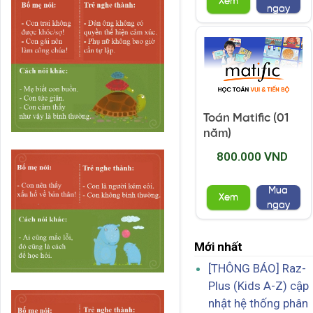
Xem
ngay
Toán Matific (01
năm)
800.000 VND
Mua
Xem
ngay
Mới nhất
[THÔNG BÁO] Raz-
Plus (Kids A-Z) cập
nhật hệ thống phân