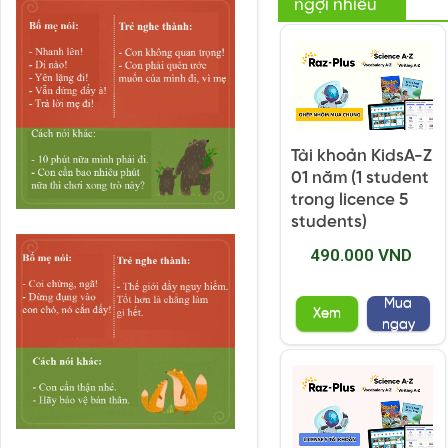
ngợi nhiều
Tài khoản KidsA-Z
01 năm (1 student
trong licence 5
students)
490.000 VND
Mua
Xem
ngay