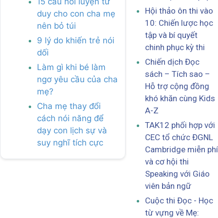
15 câu hỏi luyện tư
Hội thảo ôn thi vào
duy cho con cha mẹ
10: Chiến lược học
nên bỏ túi
tập và bí quyết
9 lý do khiến trẻ nói
chinh phục kỳ thi
dối
Chiến dịch Đọc
Làm gì khi bé làm
sách – Tích sao –
ngơ yêu cầu của cha
Hỗ trợ cộng đồng
mẹ?
khó khăn cùng Kids
Cha mẹ thay đổi
A-Z
cách nói năng để
TAK12 phối hợp với
dạy con lịch sự và
CEC tổ chức ĐGNL
suy nghĩ tích cực
Cambridge miễn phí
và cơ hội thi
Speaking với Giáo
viên bản ngữ
Cuộc thi Đọc - Học
từ vựng về Mẹ: