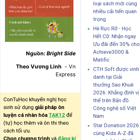
loại sách mới cùng
nhiều cải tiến quan
trọng
Hè Rực Rỡ - Học
Hết Cỡ: Nhận ngay
Ưu đãi đến 30% cho
Achieve3000 &
Nguồn:
Bright Side
Matific
Theo Vương Linh
- Vn
CTH Soft được vinh
Express
danh tại Giải
thưởng Sao Khuê
2026: Khẳng định vị
ConTuHoc khuyến nghị học
thế trên Bản đồ
sinh sử dụng
giải pháp ôn
Công nghệ số Việt
luyện cá nhân hóa
TAK12
để
Nam
(tự) học thêm và ôn thi theo
Star Donation 2026
cách tối ưu.
cùng Kids A-Z đã
Chọn chương trình
và
đăng kí