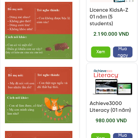
Licence KidsA-Z
01 năm (5
students)
2.190.000 VND
Mua
Xem
ngay
Achieve3000
Literacy (01 năm)
980.000 VND
Mua