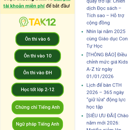
quay trở lại: Chiến
tài khoản miễn phí
để bắt đầu!
dịch Đọc sách –
Tích sao – Hỗ trợ
cộng đồng
Nhìn lại năm 2025
cùng Giáo dục Con
Ôn thi vào 6
Tự Học
[THÔNG BÁO] Điều
Ôn thi vào 10
chỉnh mức giá Kids
A-Z từ ngày
Ôn thi vào ĐH
01/01/2026
Lịch để bàn CTH
Học tốt lớp 2-12
2026 – 365 ngày
“giữ lửa” động lực
học tập
Chứng chỉ Tiếng Anh
[SIÊU ƯU ĐÃI] Chào
năm mới 2026:
Ngữ pháp Tiếng Anh