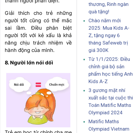
thành người phản diện.
thương, Rinh ngàn
quà tặng!
Giải thích cho trẻ những
người tốt cũng có thể mắc
Chào năm mới
sai lầm. Điều phân biệt
2025: Mua Kids A-
người tốt với kẻ xấu là khả
Z, tặng ngay 6
năng chịu trách nhiệm về
tháng Safeweb trị
hành động của mình.
giá 300K
Từ 1/1/2025: Điều
8. Người lớn nói dối
chỉnh giá bộ sản
phẩm học tiếng Anh
Kids A-Z
3 gương mặt nhí
xuất sắc tại cuộc thi
Toán Matific Maths
Olympiad 2024
Matific Maths
Olympiad Vietnam
Trẻ em học từ chính cha mẹ