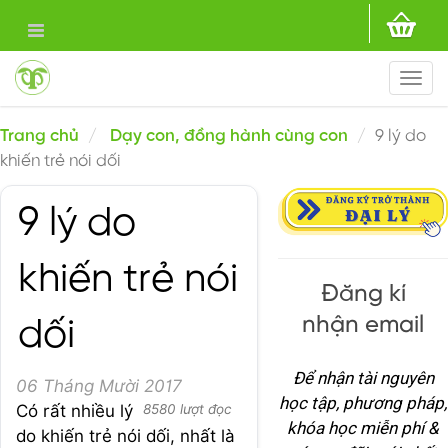
Togg
navi
Trang chủ
Dạy con, đồng hành cùng con
9 lý do
khiến trẻ nói dối
9 lý do
khiến trẻ nói
Đăng kí
nhận email
dối
Để nhận tài nguyên
06 Tháng Mười 2017
học tập, phương pháp,
Có rất nhiều lý
8580 lượt đọc
khóa học miễn phí &
do khiến trẻ nói dối, nhất là