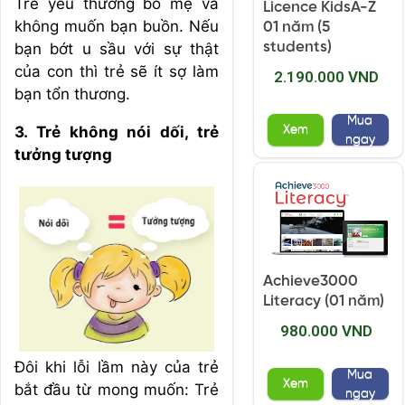
Trẻ yêu thương bố mẹ và
Licence KidsA-Z
không muốn bạn buồn. Nếu
01 năm (5
students)
bạn bớt u sầu với sự thật
của con thì trẻ sẽ ít sợ làm
2.190.000 VND
bạn tổn thương.
Mua
3. Trẻ không nói dối, trẻ
Xem
ngay
tưởng tượng
Achieve3000
Literacy (01 năm)
980.000 VND
Đôi khi lỗi lầm này của trẻ
Mua
Xem
bắt đầu từ mong muốn: Trẻ
ngay