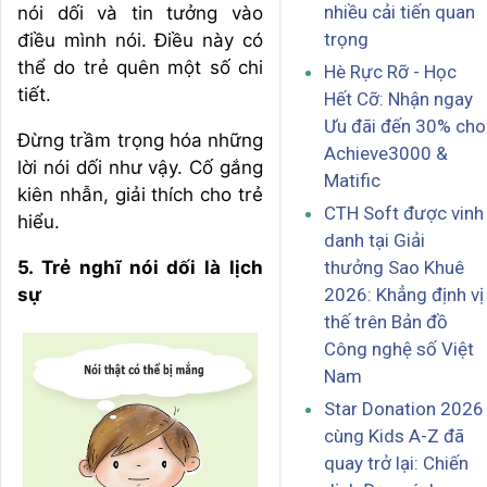
nhiều cải tiến quan
nói dối và tin tưởng vào
trọng
điều mình nói. Điều này có
thể do trẻ quên một số chi
Hè Rực Rỡ - Học
tiết.
Hết Cỡ: Nhận ngay
Ưu đãi đến 30% cho
Đừng trầm trọng hóa những
Achieve3000 &
lời nói dối như vậy. Cố gắng
Matific
kiên nhẫn, giải thích cho trẻ
CTH Soft được vinh
hiểu.
danh tại Giải
5. Trẻ nghĩ nói dối là lịch
thưởng Sao Khuê
sự
2026: Khẳng định vị
thế trên Bản đồ
Công nghệ số Việt
Nam
Star Donation 2026
cùng Kids A-Z đã
quay trở lại: Chiến