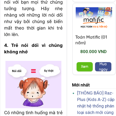
nói với bạn mọi thứ chúng
tưởng tượng. Hãy nhẹ
nhàng với những lời nói dối
như vậy bởi chúng sẽ biến
mất theo thời gian khi trẻ
lớn lên.
Toán Matific (01
năm)
4. Trẻ nói dối vì chúng
800.000 VND
không nhớ
Mua
Xem
ngay
Mới nhất
[THÔNG BÁO] Raz-
Plus (Kids A-Z) cập
nhật hệ thống phân
loại sách mới cùng
Có những tình huống mà trẻ