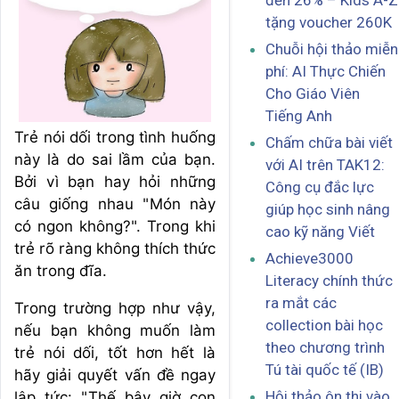
đến 26% – Kids A-Z
tặng voucher 260K
Chuỗi hội thảo miễn
phí: AI Thực Chiến
Cho Giáo Viên
Tiếng Anh
Trẻ nói dối trong tình huống
Chấm chữa bài viết
này là do sai lầm của bạn.
với AI trên TAK12:
Bởi vì bạn hay hỏi những
Công cụ đắc lực
câu giống nhau "Món này
giúp học sinh nâng
có ngon không?". Trong khi
cao kỹ năng Viết
trẻ rõ ràng không thích thức
Achieve3000
ăn trong đĩa.
Literacy chính thức
ra mắt các
Trong trường hợp như vậy,
collection bài học
nếu bạn không muốn làm
theo chương trình
trẻ nói dối, tốt hơn hết là
Tú tài quốc tế (IB)
hãy giải quyết vấn đề ngay
Hội thảo ôn thi vào
lập tức: "Thế bây giờ con