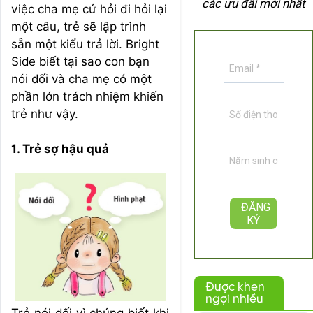
các ưu đãi mới nhất
việc cha mẹ cứ hỏi đi hỏi lại
một câu, trẻ sẽ lập trình
sẵn một kiểu trả lời. Bright
Side biết tại sao con bạn
nói dối và cha mẹ có một
phần lớn trách nhiệm khiến
trẻ như vậy.
1. Trẻ sợ hậu quả
Được khen
ngợi nhiều