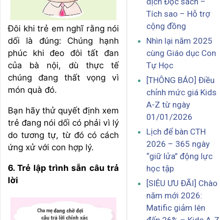
dịch Đọc sách –
Tích sao – Hỗ trợ
cộng đồng
Đôi khi trẻ em nghĩ rằng nói
dối là đúng: Chúng hạnh
Nhìn lại năm 2025
phúc khi đeo đôi tất đan
cùng Giáo dục Con
của bà nội, dù thực tế
Tự Học
chúng đang thất vọng vì
[THÔNG BÁO] Điều
món quà đó.
chỉnh mức giá Kids
A-Z từ ngày
Bạn hãy thử quyết định xem
01/01/2026
trẻ đang nói dối có phải vì lý
Lịch để bàn CTH
do tương tự, từ đó có cách
2026 – 365 ngày
ứng xử với con hợp lý.
“giữ lửa” động lực
6. Trẻ lập trình sẵn câu trả
học tập
lời
[SIÊU ƯU ĐÃI] Chào
năm mới 2026:
Matific giảm lên