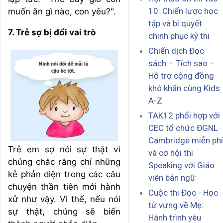
10: Chiến lược học
muốn ăn gì nào, con yêu?".
tập và bí quyết
7. Trẻ sợ bị đổi vai trò
chinh phục kỳ thi
Chiến dịch Đọc
sách – Tích sao –
Hỗ trợ cộng đồng
khó khăn cùng Kids
A-Z
TAK12 phối hợp với
CEC tổ chức ĐGNL
Cambridge miễn phí
Trẻ em sợ nói sự thật vì
và cơ hội thi
chúng chắc rằng chỉ những
Speaking với Giáo
kẻ phản diện trong các câu
viên bản ngữ
chuyện thần tiên mới hành
Cuộc thi Đọc - Học
xử như vậy. Vì thế, nếu nói
từ vựng về Mẹ:
sự thật, chúng sẽ biến
Hành trình yêu