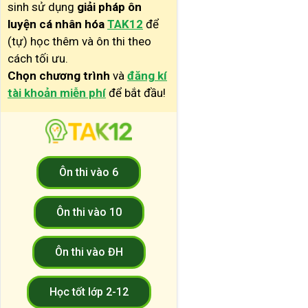
sinh sử dụng
giải pháp ôn
luyện cá nhân hóa
TAK12
để
(tự) học thêm và ôn thi theo
cách tối ưu.
Chọn chương trình
và
đăng kí
tài khoản miễn phí
để bắt đầu!
Ôn thi vào 6
Ôn thi vào 10
Ôn thi vào ĐH
Học tốt lớp 2-12