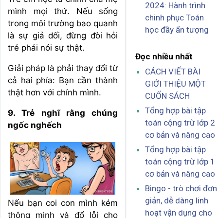
2024: Hành trình
mình mọi thứ. Nếu sống
chinh phục Toán
trong môi trường bao quanh
học đầy ấn tượng
là sự giả dối, đừng đòi hỏi
trẻ phải nói sự thật.
Đọc nhiều nhất
Giải pháp là phải thay đổi từ
CÁCH VIẾT BÀI
cả hai phía: Bạn cần thành
GIỚI THIỆU MỘT
thật hơn với chính mình.
CUỐN SÁCH
Tổng hợp bài tập
9. Trẻ nghĩ rằng chúng
toán cộng trừ lớp 2
ngốc nghếch
cơ bản và nâng cao
Tổng hợp bài tập
toán cộng trừ lớp 1
cơ bản và nâng cao
Bingo - trò chơi đơn
giản, dễ dàng linh
Nếu bạn coi con mình kém
hoạt vận dụng cho
thông minh và đổ lỗi cho