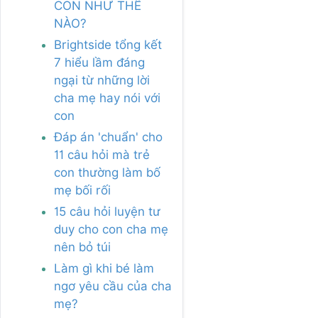
CON NHƯ THẾ
NÀO?
Brightside tổng kết
7 hiểu lầm đáng
ngại từ những lời
cha mẹ hay nói với
con
Đáp án 'chuẩn' cho
11 câu hỏi mà trẻ
con thường làm bố
mẹ bối rối
15 câu hỏi luyện tư
duy cho con cha mẹ
nên bỏ túi
Làm gì khi bé làm
ngơ yêu cầu của cha
mẹ?