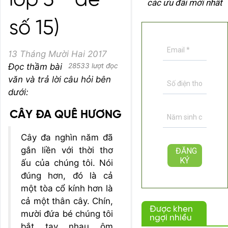
lớp 3 - đề
các ưu đãi mới nhất
số 15)
13 Tháng Mười Hai 2017
Đọc thầm bài
28533 lượt đọc
văn và trả lời câu hỏi bên
dưới:
CÂY ĐA QUÊ HƯƠNG
Cây đa nghìn năm đã
gắn liền với thời thơ
ấu của chúng tôi. Nói
đúng hơn, đó là cả
một tòa cổ kính hơn là
cả một thân cây. Chín,
Được khen
mười đứa bé chúng tôi
ngợi nhiều
bắt tay nhau ôm