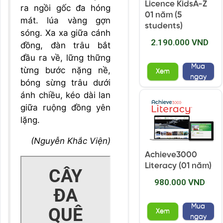
Licence KidsA-Z
ra ngồi gốc đa hóng
01 năm (5
mát. lúa vàng gợn
students)
sóng. Xa xa giữa cánh
2.190.000 VND
đồng, đàn trâu bắt
đầu ra về, lững thững
Mua
từng bước nặng nề,
Xem
ngay
bóng sừng trâu dưới
ánh chiều, kéo dài lan
giữa ruộng đồng yên
lặng.
(Nguyễn Khắc Viện)
Achieve3000
Literacy (01 năm)
980.000 VND
Mua
Xem
ngay