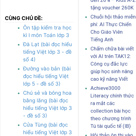
đến 26% – Kids A-Z
tặng voucher 260K
Chuỗi hội thảo miễn
CÙNG CHỦ ĐỀ:
phí: AI Thực Chiến
Ôn tập kiểm tra học
Cho Giáo Viên
kì I môn Toán lớp 3
Tiếng Anh
Đà Lạt (bài đọc hiểu
Chấm chữa bài viết
tiếng Việt lớp 3 - đề
với AI trên TAK12:
số 4)
Công cụ đắc lực
Đường vào bản (bài
giúp học sinh nâng
đọc hiểu tiếng Việt
cao kỹ năng Viết
lớp 5 - đề số 3)
Achieve3000
Chú sẻ và bông hoa
Literacy chính thức
bằng lăng (bài đọc
ra mắt các
hiểu tiếng Việt lớp 3
collection bài học
- đề số 3)
theo chương trình
Cửa Tùng (bài đọc
Tú tài quốc tế (IB)
hiểu tiếng Việt lớp 3
Hội thảo ôn thi vào