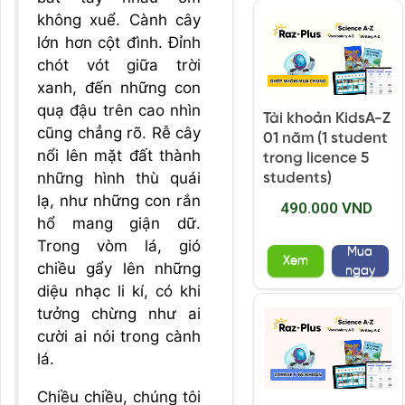
không xuể. Cành cây
lớn hơn cột đình. Đỉnh
chót vót giữa trời
xanh, đến những con
quạ đậu trên cao nhìn
Tài khoản KidsA-Z
cũng chẳng rõ. Rễ cây
01 năm (1 student
nổi lên mặt đất thành
trong licence 5
những hình thù quái
students)
lạ, như những con rắn
490.000 VND
hổ mang giận dữ.
Trong vòm lá, gió
Mua
Xem
chiều gẩy lên những
ngay
diệu nhạc li kí, có khi
tưởng chừng như ai
cười ai nói trong cành
lá.
Chiều chiều, chúng tôi