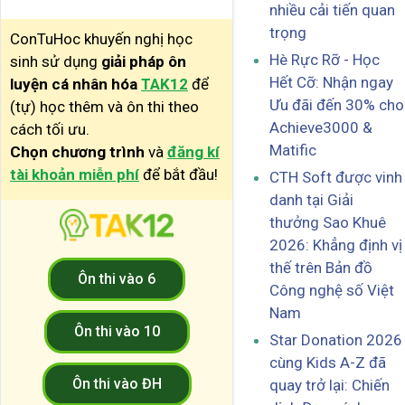
nhiều cải tiến quan
trọng
ConTuHoc khuyến nghị học
Hè Rực Rỡ - Học
sinh sử dụng
giải pháp ôn
Hết Cỡ: Nhận ngay
luyện cá nhân hóa
TAK12
để
Ưu đãi đến 30% cho
(tự) học thêm và ôn thi theo
Achieve3000 &
cách tối ưu.
Matific
Chọn chương trình
và
đăng kí
tài khoản miễn phí
để bắt đầu!
CTH Soft được vinh
danh tại Giải
thưởng Sao Khuê
2026: Khẳng định vị
thế trên Bản đồ
Ôn thi vào 6
Công nghệ số Việt
Nam
Ôn thi vào 10
Star Donation 2026
cùng Kids A-Z đã
Ôn thi vào ĐH
quay trở lại: Chiến