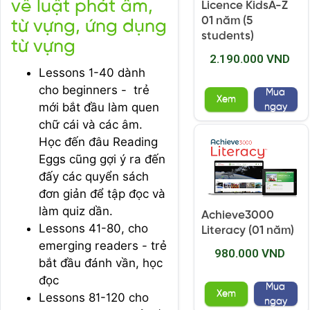
về luật phát âm,
Licence KidsA-Z
01 năm (5
từ vựng, ứng dụng
students)
từ vựng
2.190.000 VND
Lessons 1-40 dành
cho beginners - trẻ
Mua
Xem
mới bắt đầu làm quen
ngay
chữ cái và các âm.
Học đến đâu Reading
Eggs cũng gợi ý ra đến
đấy các quyển sách
đơn giản để tập đọc và
làm quiz dần.
Achieve3000
Lessons 41-80, cho
Literacy (01 năm)
emerging readers - trẻ
980.000 VND
bắt đầu đánh vần, học
đọc
Mua
Xem
Lessons 81-120 cho
ngay