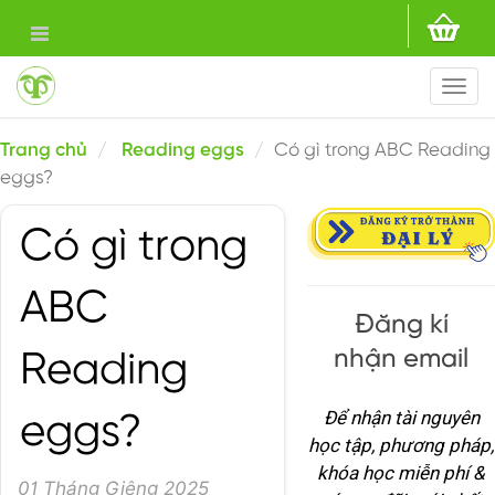
Togg
navi
Trang chủ
Reading eggs
Có gì trong ABC Reading
eggs?
Có gì trong
ABC
Đăng kí
nhận email
Reading
Để nhận tài nguyên
eggs?
học tập, phương pháp,
khóa học miễn phí &
01 Tháng Giêng 2025