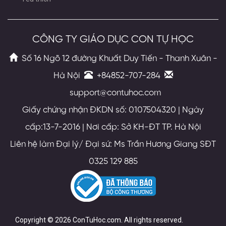
CÔNG TY GIÁO DỤC CON TỰ HỌC
Số 16 Ngõ 12 đường Khuất Duy Tiến - Thanh Xuân -
Hà Nội
+84852-707-284
support@contuhoc.com
Giấy chứng nhận ĐKDN số: 0107504320 | Ngày
cấp:13-7-2016 | Nơi cấp: Sở KH-ĐT TP. Hà Nội
Liên hệ làm Đại lý/ Đại sứ: Ms Trần Hương Giang SĐT
0325 129 885
Copyright © 2026 ConTuHoc.com. All rights reserved.