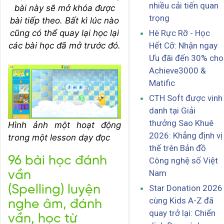
nhiều cải tiến quan
bài này sẽ mở khóa được
trọng
bài tiếp theo. Bất kì lúc nào
cũng có thể quay lại học lại
Hè Rực Rỡ - Học
các bài học đã mở trước đó.
Hết Cỡ: Nhận ngay
Ưu đãi đến 30% cho
Achieve3000 &
Matific
CTH Soft được vinh
danh tại Giải
thưởng Sao Khuê
Hình ảnh một hoạt động
2026: Khẳng định vị
trong một lesson dạy đọc
thế trên Bản đồ
96 bài học đánh
Công nghệ số Việt
Nam
vần
Star Donation 2026
(Spelling) luyện
cùng Kids A-Z đã
nghe âm, đánh
quay trở lại: Chiến
vần, học từ