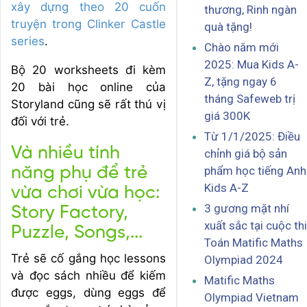
xây dựng theo 20 cuốn
thương, Rinh ngàn
truyện trong Clinker Castle
quà tặng!
series
.
Chào năm mới
2025: Mua Kids A-
Bộ 20 worksheets đi kèm
Z, tặng ngay 6
20 bài học online của
tháng Safeweb trị
Storyland cũng sẽ rất thú vị
giá 300K
đối với trẻ.
Từ 1/1/2025: Điều
Và nhiều tính
chỉnh giá bộ sản
năng phụ để trẻ
phẩm học tiếng Anh
Kids A-Z
vừa chơi vừa học:
3 gương mặt nhí
Story Factory,
xuất sắc tại cuộc thi
Puzzle, Songs,...
Toán Matific Maths
Trẻ sẽ cố gắng học lessons
Olympiad 2024
và đọc sách nhiều để kiếm
Matific Maths
được eggs, dùng eggs để
Olympiad Vietnam