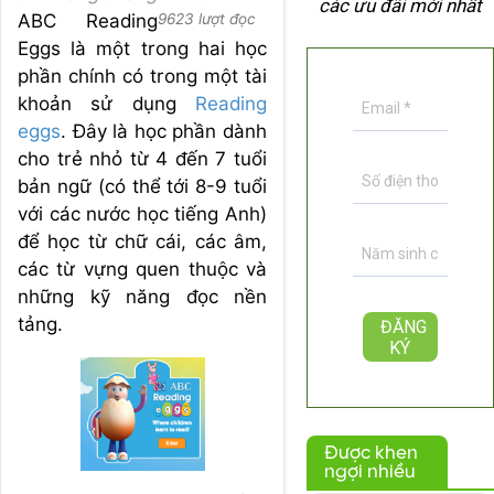
các ưu đãi mới nhất
ABC Reading
9623 lượt đọc
Eggs là một trong hai học
phần chính có trong một tài
khoản sử dụng
Reading
eggs
. Đây là học phần dành
cho trẻ nhỏ từ 4 đến 7 tuổi
bản ngữ (có thể tới 8-9 tuổi
với các nước học tiếng Anh)
để học từ chữ cái, các âm,
các từ vựng quen thuộc và
những kỹ năng đọc nền
tảng.
Được khen
ngợi nhiều