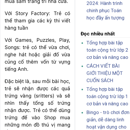
mua sắm trang trí nhà cửa.
2024: Hành trình
chinh phục Toán
Với Story Factory: Trẻ có
học đầy ấn tượng
thể tham gia các kỳ thi viết
hàng tuần
Đọc nhiều nhất
Với Games, Puzzles, Play,
Tổng hợp bài tập
Songs: trẻ có thể vừa chơi,
toán cộng trừ lớp 2
nghe hát hoặc giải đố vừa
cơ bản và nâng cao
củng cố thêm vốn từ vựng
CÁCH VIẾT BÀI
tiếng Anh.
GIỚI THIỆU MỘT
CUỐN SÁCH
Đặc biệt là, sau mỗi bài học,
trẻ sẽ nhận được các quả
Tổng hợp bài tập
trứng vàng (sritters) và sẽ
toán cộng trừ lớp 1
nhìn thấy tổng số trứng
cơ bản và nâng cao
nhận được. Trẻ có thể dùng
Bingo - trò chơi đơn
trứng để vào Shop mua
giản, dễ dàng linh
những món đồ thú vị mang
hoạt vận dụng cho