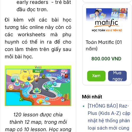
early readers - trẻ bắt
đầu đọc trơn.
Đi kèm với các bài học
tương tác online này còn có
các worksheets mà phụ
huynh có thể in ra để cho
Toán Matific (01
con làm thêm trên giấy sau
năm)
mỗi bài học.
800.000 VND
Mua
Xem
ngay
Mới nhất
[THÔNG BÁO] Raz-
Plus (Kids A-Z) cập
120 lesson được chia
nhật hệ thống phân
thành 12 map, trong mỗi
loại sách mới cùng
map có 10 lesson. Học xong