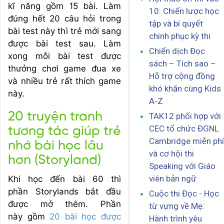
kĩ năng gồm 15 bài. Làm
10: Chiến lược học
đúng hết 20 câu hỏi trong
tập và bí quyết
bài test này thì trẻ mới sang
chinh phục kỳ thi
được bài test sau. Làm
Chiến dịch Đọc
xong mỗi bài test được
sách – Tích sao –
thưởng chơi game đua xe
Hỗ trợ cộng đồng
và nhiều trẻ rất thích game
khó khăn cùng Kids
này.
A-Z
20 truyện tranh
TAK12 phối hợp với
CEC tổ chức ĐGNL
tương tác giúp trẻ
Cambridge miễn phí
nhớ bài học lâu
và cơ hội thi
hơn (Storyland)
Speaking với Giáo
viên bản ngữ
Khi học đến bài 60 thì
phần Storylands bắt đầu
Cuộc thi Đọc - Học
được mở thêm. Phần
từ vựng về Mẹ:
này gồm
20 bài học được
Hành trình yêu