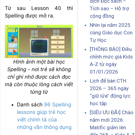
dịch Đọc sách –
Từ sau Lesson 40 thì
Tích sao – Hỗ trợ
Spelling được mở ra.
cộng đồng
Nhìn lại năm 2025
cùng Giáo dục Con
Tự Học
[THÔNG BÁO] Điều
chỉnh mức giá Kids
Hình ảnh một bài học
A-Z từ ngày
Spelling - nơi trẻ sẽ không
01/01/2026
chỉ ghi nhớ được cách đọc
Lịch để bàn CTH
mà còn thuộc lòng cách viết
2026 – 365 ngày
từng từ
“giữ lửa” động lực
học tập
Danh sách
96 Spelling
lessons giúp trẻ học
[SIÊU ƯU ĐÃI] Chào
viết chính tả của
năm mới 2026:
những vần thông dụng
Matific giảm lên