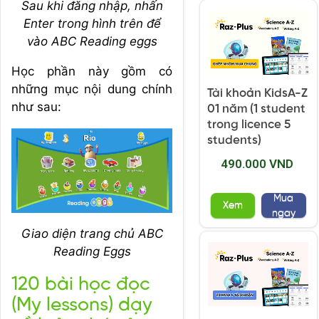
Sau khi đăng nhập, nhấn
Enter trong hình trên để
vào ABC Reading eggs
Học phần này gồm có
những mục nội dung chính
Tài khoản KidsA-Z
như sau:
01 năm (1 student
trong licence 5
students)
490.000 VND
Mua
Xem
ngay
Giao diện trang chủ ABC
Reading Eggs
120 bài học đọc
(My lessons) dạy