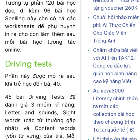
đến 26% – Kids A-Z
Tương tự phần 120 bài học
tặng voucher 260K
đọc, đi kèm 96 bài học
Chuỗi hội thảo miễn
Spelling này còn có cả các
phí: AI Thực Chiến
worksheets để phụ huynh
Cho Giáo Viên
in ra cho con làm thêm sau
Tiếng Anh
mỗi bài học tương tác
online.
Chấm chữa bài viết
với AI trên TAK12:
Driving tests
Công cụ đắc lực
giúp học sinh nâng
Phần này được mở ra sau
cao kỹ năng Viết
khi trẻ học đến bài 40.
Achieve3000
45 bài Driving Tests để
Literacy chính thức
đánh giá 3 nhóm kĩ năng:
ra mắt các
Letter and sounds, Sight
collection bài học
words (các từ thường gặp
theo chương trình
nhất) và Content words
Tú tài quốc tế (IB)
(vốn từ vựng) của trẻ. Mỗi
Hội thảo ôn thi vào