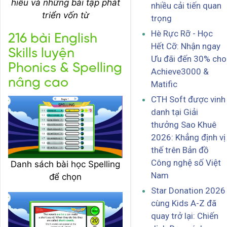
hiểu và những bài tập phát
nhiều cải tiến quan
triển vốn từ
trọng
Hè Rực Rỡ - Học
216 bài English
Hết Cỡ: Nhận ngay
Skills luyện
Ưu đãi đến 30% cho
Phonics & Spelling
Achieve3000 &
nâng cao
Matific
CTH Soft được vinh
danh tại Giải
thưởng Sao Khuê
2026: Khẳng định vị
thế trên Bản đồ
Công nghệ số Việt
Danh sách bài học Spelling
Nam
để chọn
Star Donation 2026
cùng Kids A-Z đã
quay trở lại: Chiến