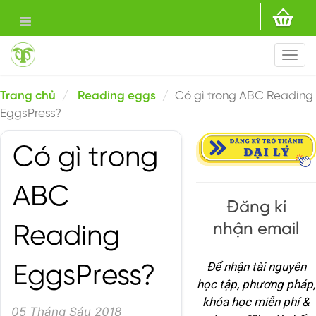
Togg
navi
Trang chủ
Reading eggs
Có gì trong ABC Reading
EggsPress?
Có gì trong
ABC
Đăng kí
nhận email
Reading
Để nhận tài nguyên
EggsPress?
học tập, phương pháp,
khóa học miễn phí &
05 Tháng Sáu 2018