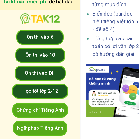
tài khoản miễn phí
để bắt đầu!
từng mục đích
Biển đẹp (bài đọc
hiểu tiếng Việt lớp 5
- đề số 4)
Ôn thi vào 6
Tổng hợp các bài
toán có lời văn lớp 2
có hướng dẫn giải
Ôn thi vào 10
Ôn thi vào ĐH
Học tốt lớp 2-12
Chứng chỉ Tiếng Anh
Ngữ pháp Tiếng Anh