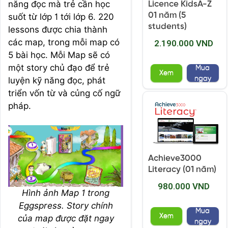
năng đọc mà trẻ cần học
Licence KidsA-Z
01 năm (5
suốt từ lớp 1 tới lớp 6. 220
students)
lessons được chia thành
các map, trong mỗi map có
2.190.000 VND
5 bài học. Mỗi Map sẽ có
một story chủ đạo để trẻ
Mua
Xem
ngay
luyện kỹ năng đọc, phát
triển vốn từ và củng cố ngữ
pháp.
Achieve3000
Literacy (01 năm)
980.000 VND
Hình ảnh Map 1 trong
Eggspress. Story chính
Mua
Xem
của map được đặt ngay
ngay