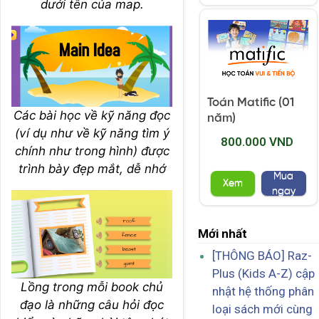
dưới tên của map.
Toán Matific (01
Các bài học về kỹ năng đọc
năm)
(ví dụ như về kỹ năng tìm ý
800.000 VND
chính như trong hình) được
trình bày đẹp mắt, dễ nhớ
Mua
Xem
ngay
Mới nhất
[THÔNG BÁO] Raz-
Plus (Kids A-Z) cập
Lồng trong mỗi book chủ
nhật hệ thống phân
đạo là những câu hỏi đọc
loại sách mới cùng