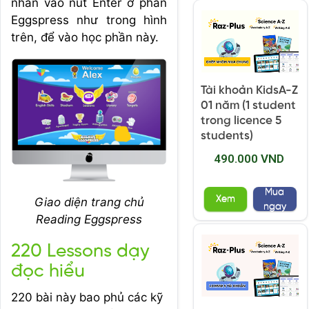
nhấn vào nút Enter ở phần
Eggspress như trong hình
trên, để vào học phần này.
Tài khoản KidsA-Z
01 năm (1 student
trong licence 5
students)
490.000 VND
Mua
Xem
Giao diện trang chủ
ngay
Reading Eggspress
220 Lessons dạy
đọc hiểu
220 bài này bao phủ các kỹ