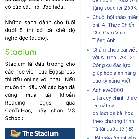
đến 26% – Kids A-Z
có các câu hỏi đọc hiểu.
tặng voucher 260K
Chuỗi hội thảo miễn
Những sách dành cho tuổi
phí: AI Thực Chiến
dưới 8 thì có cả chế độ
Cho Giáo Viên
nghe đọc (audio).
Tiếng Anh
Chấm chữa bài viết
Stadium
với AI trên TAK12:
Stadium là đấu trường cho
Công cụ đắc lực
các học viên của Eggspress
giúp học sinh nâng
thi đấu online với nhau. Nếu
cao kỹ năng Viết
muốn thi đấu với các bạn đã
Achieve3000
cùng mua tài khoản
Literacy chính thức
Reading eggs qua
ra mắt các
ConTuHoc, hãy chọn VS
collection bài học
School:
theo chương trình
Tú tài quốc tế (IB)
Hội thảo ôn thi vào