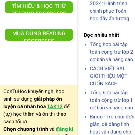
2024: Hành trình
TÌM HIỂU & HỌC THỬ
chinh phục Toán
READING EGGSPRESS
học đầy ấn tượng
MUA DÙNG READING
Đọc nhiều nhất
EGGSPRESS
Tổng hợp bài tập
toán cộng trừ lớp 2
cơ bản và nâng cao
CÁCH VIẾT BÀI
GIỚI THIỆU MỘT
CUỐN SÁCH
ConTuHoc khuyến nghị học
Tổng hợp bài tập
sinh sử dụng
giải pháp ôn
toán cộng trừ lớp 1
luyện cá nhân hóa
TAK12
để
cơ bản và nâng cao
(tự) học thêm và ôn thi theo
Bingo - trò chơi đơn
cách tối ưu.
giản, dễ dàng linh
Chọn chương trình
và
đăng kí
hoạt vận dụng cho