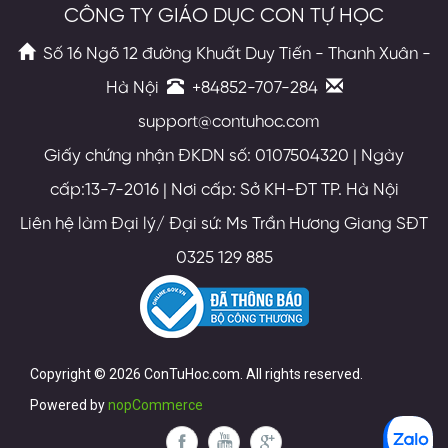
CÔNG TY GIÁO DỤC CON TỰ HỌC
Số 16 Ngõ 12 đường Khuất Duy Tiến - Thanh Xuân -
Hà Nội
+84852-707-284
support@contuhoc.com
Giấy chứng nhận ĐKDN số: 0107504320 | Ngày
cấp:13-7-2016 | Nơi cấp: Sở KH-ĐT TP. Hà Nội
Liên hệ làm Đại lý/ Đại sứ: Ms Trần Hương Giang SĐT
0325 129 885
Copyright © 2026 ConTuHoc.com. All rights reserved.
Powered by
nopCommerce