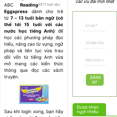
các ưu đãi mới nhất
ABC
Reading
8571 lượt đọc
Eggspress
dành cho trẻ
từ
7 – 13 tuổi bản ngữ (có
thể tới 15 tuổi với các
nước học tiếng Anh)
để
học các phương pháp đọc
hiểu, nâng cao từ vựng, ngữ
pháp và liên tục vừa trau
dồi vốn từ tiếng Anh vừa
mở mang các kiến thức
thông qua đọc các sách
truyện.
Được khen
Sau khi login xong, bạn hãy
ngợi nhiều