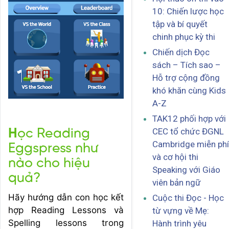
10: Chiến lược học
tập và bí quyết
chinh phục kỳ thi
Chiến dịch Đọc
sách – Tích sao –
Hỗ trợ cộng đồng
khó khăn cùng Kids
A-Z
TAK12 phối hợp với
CEC tổ chức ĐGNL
H
ọc Reading
Cambridge miễn phí
Eggspress như
và cơ hội thi
nào cho hiệu
Speaking với Giáo
quả?
viên bản ngữ
Hãy hướng dẫn con học kết
Cuộc thi Đọc - Học
hợp Reading Lessons và
từ vựng về Mẹ:
Spelling lessons trong
Hành trình yêu