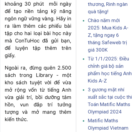
khoảng 30 phút mỗi ngày
thương, Rinh ngàn
để tạo nền tảng kỹ năng
quà tặng!
ngôn ngữ vững vàng. Hãy in
Chào năm mới
ra làm thêm các phiếu bài
2025: Mua Kids A-
tập cho hai loại bài học này
Z, tặng ngay 6
mà ConTuHoc đã gửi bạn,
tháng Safeweb trị
để luyện tập thêm trên
giá 300K
giấy.
Từ 1/1/2025: Điều
chỉnh giá bộ sản
Ngoài ra, đừng quên 2.500
phẩm học tiếng Anh
sách trong Library - một
Kids A-Z
kho sách tuyệt vời để vừa
3 gương mặt nhí
mở rộng vốn từ tiếng Anh
xuất sắc tại cuộc thi
vừa giải trí, bồi dưỡng tâm
Toán Matific Maths
hồn, vun đắp trí tưởng
Olympiad 2024
tượng và mở mang thêm
kiến thức.
Matific Maths
Olympiad Vietnam