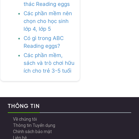
thác Reading eggs
Các phần mềm nên
chọn cho học sinh
lớp 4, lớp 5
Có gì trong ABC
Reading eggs?
Các phần mềm,
sách và trò chơi hữu
ích cho trẻ 3-5 tuổi
THÔNG TIN
Về chúng tôi
Thông tin Tuyển dụng
Chính sách bảo mật
Liên hệ