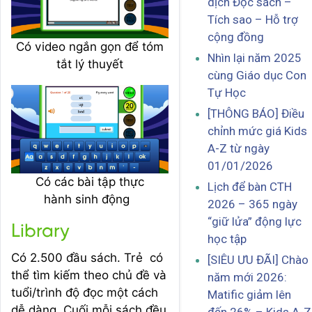
dịch Đọc sách –
Tích sao – Hỗ trợ
cộng đồng
Có video ngắn gọn để tóm
Nhìn lại năm 2025
tắt lý thuyết
cùng Giáo dục Con
Tự Học
[THÔNG BÁO] Điều
chỉnh mức giá Kids
A-Z từ ngày
01/01/2026
Có các bài tập thực
Lịch để bàn CTH
hành sinh động
2026 – 365 ngày
“giữ lửa” động lực
Library
học tập
Có 2.500 đầu sách. Trẻ có
[SIÊU ƯU ĐÃI] Chào
thể tìm kiếm theo chủ đề và
năm mới 2026:
tuổi/trình độ đọc một cách
Matific giảm lên
dễ dàng. Cuối mỗi sách đều