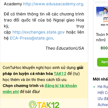
Academy
http://www.edusaacademy.org
.
Để có thêm thông tin về các chương trình
trao đổi quốc tế của bộ Ngoại giao Hoa
kỳ, truy
cập
http://exchanges.state.gov
hoặc liên
Toán M
hệ
ECA-Press@state.gov
.
năm)
800
Theo EducationUSA
Xem
ConTuHoc khuyến nghị học sinh sử dụng
giải
pháp ôn luyện cá nhân hóa
TAK12
để (tự)
Mới nhấ
học thêm và ôn thi theo cách tối ưu.
Chọn chương trình
và
đăng kí tài khoản
Hè Rự
miễn phí
để bắt đầu!
Hết C
Ưu đã
Achi