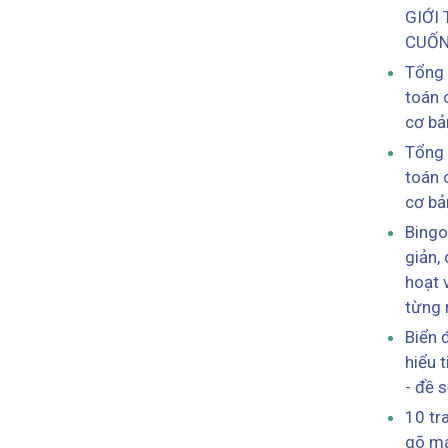
GIỚI
CUỐN
Tổng 
toán 
cơ bả
Tổng 
toán 
cơ bả
Bingo
giản,
hoạt 
từng 
Biển 
hiểu t
- đề 
10 tr
gõ má