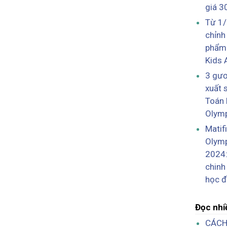
giá 3
Từ 1/
chỉnh
phẩm 
Kids 
3 gươ
xuất s
Toán 
Olym
Matif
Olym
2024:
chinh
học đ
Đọc nhi
CÁCH