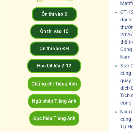
Matif
CTH S
Ôn thi vào 6
danh t
thưởn
Ôn thi vào 10
2026:
thế t
Ôn thi vào ĐH
Công 
Nam
Star 
Học tốt lớp 2-12
cùng 
quay t
Chứng chỉ Tiếng Anh
dịch 
Tích 
Ngữ pháp Tiếng Anh
cộng
Nhìn 
Đọc hiểu Tiếng Anh
cùng 
Tự H