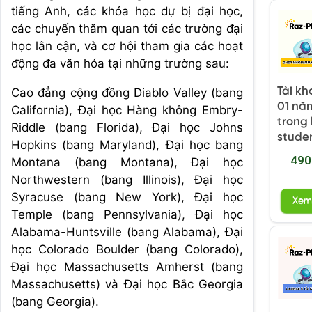
tiếng Anh, các khóa học dự bị đại học,
các chuyến thăm quan tới các trường đại
học lân cận, và cơ hội tham gia các hoạt
động đa văn hóa tại những trường sau:
Tài kh
Cao đẳng cộng đồng Diablo Valley (bang
01 năm
California), Đại học Hàng không Embry-
trong 
Riddle (bang Florida), Đại học Johns
stude
Hopkins (bang Maryland), Đại học bang
490
Montana (bang Montana), Đại học
Northwestern (bang Illinois), Đại học
Syracuse (bang New York), Đại học
Xem
Temple (bang Pennsylvania), Đại học
Alabama-Huntsville (bang Alabama), Đại
học Colorado Boulder (bang Colorado),
Đại học Massachusetts Amherst (bang
Massachusetts) và Đại học Bắc Georgia
(bang Georgia).