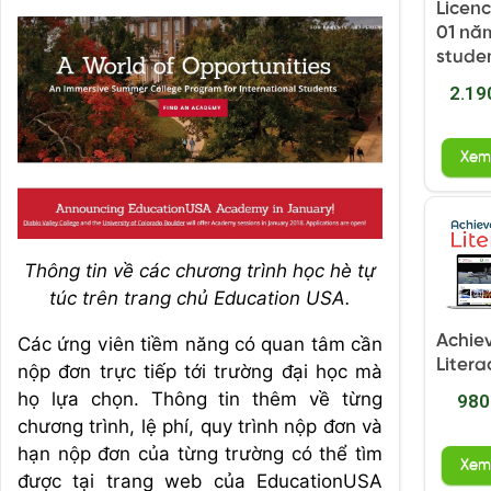
Licenc
01 năm
stude
2.19
Xem
Thông tin về các chương trình học hè tự
túc trên trang chủ Education USA.
Achie
Các ứng viên tiềm năng có quan tâm cần
Litera
nộp đơn trực tiếp tới trường đại học mà
họ lựa chọn. Thông tin thêm về từng
980
chương trình, lệ phí, quy trình nộp đơn và
hạn nộp đơn của từng trường có thể tìm
Xem
được tại trang web của EducationUSA