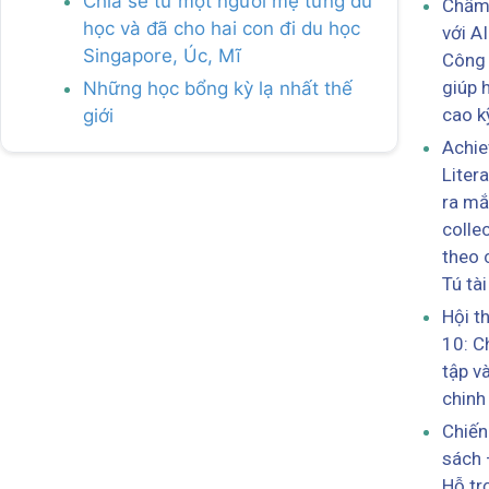
Chia sẻ từ một người mẹ từng du
Chấm 
học và đã cho hai con đi du học
với A
Singapore, Úc, Mĩ
Công 
giúp 
Những học bổng kỳ lạ nhất thế
cao k
giới
Achi
Liter
ra mắ
colle
theo 
Tú tài
Hội t
10: C
tập v
chinh
Chiến
sách 
Hỗ tr