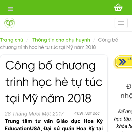
Togg
navi
Trang chủ
Thông tin cho phụ huynh
Công bố
chương trình học hè tự túc tại Mỹ năm 2018
Công bố chương
trình học hè tự túc
Đ
nhậ
tại Mỹ năm 2018
Để nhậ
28 Tháng Mười Một 2017
4691 lượt đọc
học tập
Trung tâm tư vấn Giáo dục Hoa Kỳ
khóa h
EducationUSA, Đại sứ quán Hoa Kỳ tại