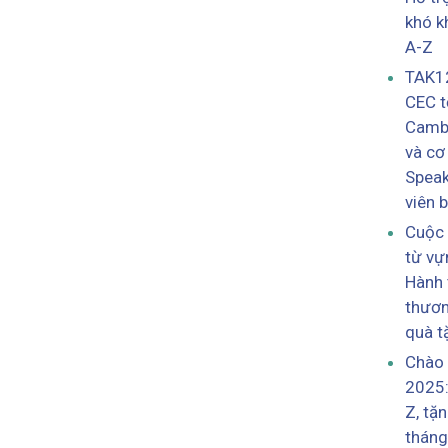
khó k
A-Z
TAK12
CEC 
Cambr
và cơ 
Speak
viên 
Cuộc 
từ vự
Hành 
thươn
quà t
Chào
2025:
Z, tặ
tháng