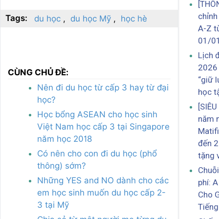
[THÔ
chỉnh
Tags:
du học
du học Mỹ
học hè
A-Z t
01/0
Lịch 
2026 
CÙNG CHỦ ĐỀ:
“giữ 
Nên đi du học từ cấp 3 hay từ đại
học t
học?
[SIÊU
Học bổng ASEAN cho học sinh
năm 
Việt Nam học cấp 3 tại Singapore
Matif
năm học 2018
đến 2
Có nên cho con đi du học (phổ
tặng 
thông) sớm?
Chuỗi
Những YES and NO dành cho các
phí: 
em học sinh muốn du học cấp 2-
Cho G
3 tại Mỹ
Tiếng