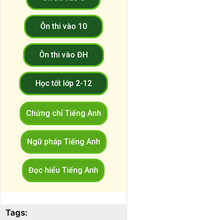
Ôn thi vào 10
Ôn thi vào ĐH
Học tốt lớp 2-12
Chứng chỉ Tiếng Anh
Ngữ pháp Tiếng Anh
Đọc hiểu Tiếng Anh
Tags: