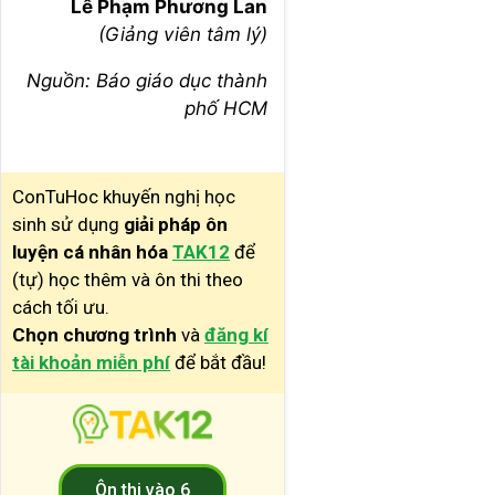
Lê Phạm Phương Lan
(Giảng viên tâm lý)
Nguồn: Báo giáo dục thành
phố HCM
ConTuHoc khuyến nghị học
sinh sử dụng
giải pháp ôn
luyện cá nhân hóa
TAK12
để
(tự) học thêm và ôn thi theo
cách tối ưu.
Chọn chương trình
và
đăng kí
tài khoản miễn phí
để bắt đầu!
Ôn thi vào 6