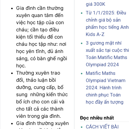
giá 300K
Gia đình cần thường
Từ 1/1/2025: Điều
xuyên quan tâm đến
chỉnh giá bộ sản
việc học tập của con
phẩm học tiếng Anh
cháu; cần tạo điều
Kids A-Z
kiện tối thiểu để con
3 gương mặt nhí
cháu học tập như: nơi
xuất sắc tại cuộc thi
học yên tĩnh, đủ ánh
Toán Matific Maths
sáng, có bàn ghế ngồi
Olympiad 2024
học.
Thường xuyên trao
Matific Maths
đổi, thảo luận bồi
Olympiad Vietnam
dưỡng, cung cấp, bổ
2024: Hành trình
sung những kiến thức
chinh phục Toán
bổ ích cho con cái và
học đầy ấn tượng
cho tất cả các thành
viên trong gia đình.
Đọc nhiều nhất
Gia đình thường xuyên
CÁCH VIẾT BÀI