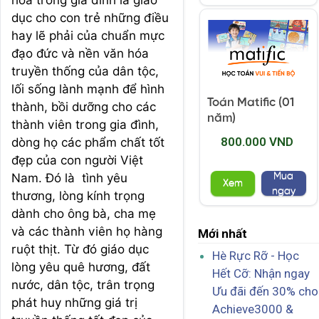
hóa trong gia đình là giáo
dục cho con trẻ những điều
hay lẽ phải của chuẩn mực
đạo đức và nền văn hóa
truyền thống của dân tộc,
lối sống lành mạnh để hình
Toán Matific (01
thành, bồi dưỡng cho các
năm)
thành viên trong gia đình,
800.000 VND
dòng họ các phẩm chất tốt
đẹp của con người Việt
Mua
Nam. Đó là tình yêu
Xem
ngay
thương, lòng kính trọng
dành cho ông bà, cha mẹ
và các thành viên họ hàng
Mới nhất
ruột thịt. Từ đó giáo dục
Hè Rực Rỡ - Học
lòng yêu quê hương, đất
Hết Cỡ: Nhận ngay
nước, dân tộc, trân trọng
Ưu đãi đến 30% cho
phát huy những giá trị
Achieve3000 &