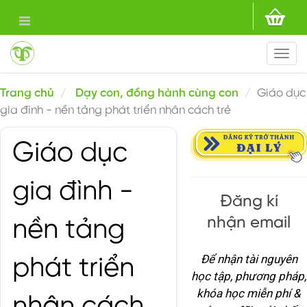
Togg
navi
Trang chủ
Dạy con, đồng hành cùng con
Giáo dục
gia đình - nền tảng phát triển nhân cách trẻ
Giáo dục
gia đình -
Đăng kí
nhận email
nền tảng
Để nhận tài nguyên
phát triển
học tập, phương pháp,
khóa học miễn phí &