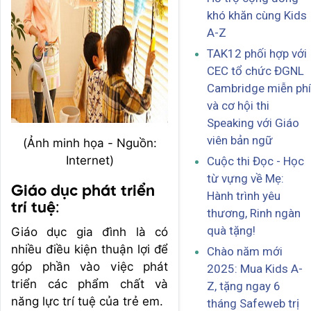
khó khăn cùng Kids
A-Z
TAK12 phối hợp với
CEC tổ chức ĐGNL
Cambridge miễn phí
và cơ hội thi
Speaking với Giáo
viên bản ngữ
(Ảnh minh họa - Nguồn:
Internet)
Cuộc thi Đọc - Học
từ vựng về Mẹ:
Giáo dục phát triển
Hành trình yêu
trí tuệ
:
thương, Rinh ngàn
quà tặng!
Giáo dục gia đình là có
nhiều điều kiện thuận lợi để
Chào năm mới
góp phần vào việc phát
2025: Mua Kids A-
triển các phẩm chất và
Z, tặng ngay 6
năng lực trí tuệ của trẻ em.
tháng Safeweb trị