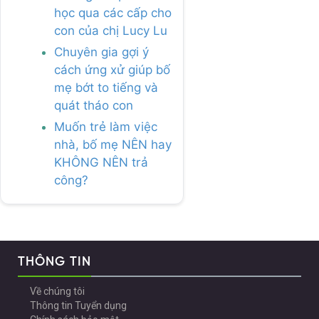
học qua các cấp cho
con của chị Lucy Lu
Chuyên gia gợi ý
cách ứng xử giúp bố
mẹ bớt to tiếng và
quát tháo con
Muốn trẻ làm việc
nhà, bố mẹ NÊN hay
KHÔNG NÊN trả
công?
THÔNG TIN
Về chúng tôi
Thông tin Tuyển dụng