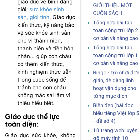
giáo dục về bình đẳng
GIỚI THIỆU MỘT
giới;
sức khỏe sinh
CUỐN SÁCH
sản, giới tính
. Giáo dục
Tổng hợp bài tập
kiến thức, kỹ năng bảo
toán cộng trừ lớp 2
vệ sức khỏe sinh sản
cơ bản và nâng cao
cho vị thành niên,
Tổng hợp bài tập
thanh niên và tiền hôn
toán cộng trừ lớp 1
nhân... giúp con cháu
cơ bản và nâng cao
có thêm kiến thức,
kinh nghiệm thực tiễn
Bingo - trò chơi đơn
trong cuộc sống để
giản, dễ dàng linh
tránh cho con cháu
hoạt vận dụng cho
không mắc sai lầm vì
từng mục đích
thiếu hiểu biết.
Biển đẹp (bài đọc
hiểu tiếng Việt lớp 5
Giáo dục thể lực
- đề số 4)
toàn diện
:
10 trang web luyện
Giáo dục sức khỏe, không
gõ máy tính 10