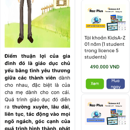
Tài khoản KidsA-Z
01 năm (1 student
trong licence 5
Điểm thuận lợi của gia
students)
đình đó là giáo dục chủ
490.000 VND
yếu bằng tình yêu thương
giữa các thành viên
dành
Mua
Xem
cho nhau, đặc biệt là của
ngay
cha mẹ dành cho con cái.
Quá trình giáo dục đó diễn
ra
thường xuyên, lâu dài,
liên tục
,
tác động vào mọi
ngõ ngách, góc cạnh của
quá trình hình thành, phát