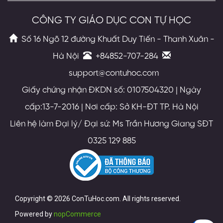
CÔNG TY GIÁO DỤC CON TỰ HỌC
Số 16 Ngõ 12 đường Khuất Duy Tiến - Thanh Xuân -
Hà Nội
+84852-707-284
support@contuhoc.com
Giấy chứng nhận ĐKDN số: 0107504320 | Ngày
cấp:13-7-2016 | Nơi cấp: Sở KH-ĐT TP. Hà Nội
Liên hệ làm Đại lý/ Đại sứ: Ms Trần Hương Giang SĐT
0325 129 885
Copyright © 2026 ConTuHoc.com. All rights reserved.
Powered by
nopCommerce