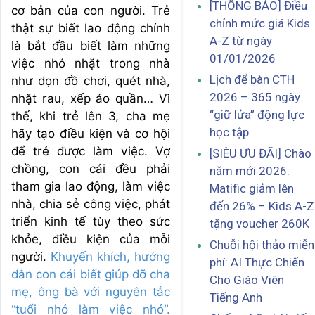
[THÔNG BÁO] Điều
cơ bản của con người. Trẻ
chỉnh mức giá Kids
thật sự biết lao động chính
A-Z từ ngày
là bắt đầu biết làm những
01/01/2026
việc nhỏ nhặt trong nhà
Lịch để bàn CTH
như dọn đồ chơi, quét nhà,
2026 – 365 ngày
nhặt rau, xếp áo quần… Vì
“giữ lửa” động lực
thế, khi trẻ lên 3, cha mẹ
học tập
hãy tạo điều kiện và cơ hội
để trẻ được làm việc. Vợ
[SIÊU ƯU ĐÃI] Chào
chồng, con cái đều phải
năm mới 2026:
tham gia lao động, làm việc
Matific giảm lên
nhà, chia sẻ công việc, phát
đến 26% – Kids A-Z
triển kinh tế tùy theo sức
tặng voucher 260K
khỏe, điều kiện của mỗi
Chuỗi hội thảo miễn
người.
Khuyến khích, hướng
phí: AI Thực Chiến
dẫn con cái biết giúp đỡ cha
Cho Giáo Viên
mẹ, ông bà với nguyên tắc
Tiếng Anh
“tuổi nhỏ làm việc nhỏ”.