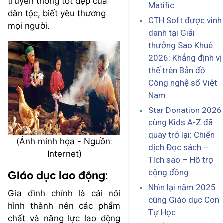
truyền thống tốt đẹp của
Matific
dân tộc, biết yêu thương
CTH Soft được vinh
mọi người.
danh tại Giải
thưởng Sao Khuê
2026: Khẳng định vị
thế trên Bản đồ
Công nghệ số Việt
Nam
Star Donation 2026
cùng Kids A-Z đã
quay trở lại: Chiến
(Ảnh minh họa - Nguồn:
dịch Đọc sách –
Internet)
Tích sao – Hỗ trợ
cộng đồng
Giáo dục lao động
:
Nhìn lại năm 2025
Gia đình chính là cái nôi
cùng Giáo dục Con
hình thành nên các phẩm
Tự Học
chất và năng lực lao động