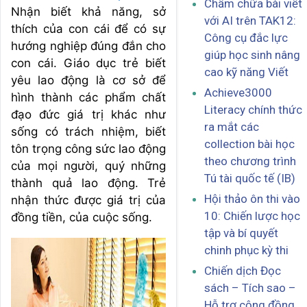
Chấm chữa bài viết
Nhận biết khả năng, sở
với AI trên TAK12:
thích của con cái để có sự
Công cụ đắc lực
hướng nghiệp đúng đắn cho
giúp học sinh nâng
con cái. Giáo dục trẻ biết
cao kỹ năng Viết
yêu lao động là cơ sở để
Achieve3000
hình thành các phẩm chất
Literacy chính thức
đạo đức giá trị khác như
ra mắt các
sống có trách nhiệm, biết
collection bài học
tôn trọng công sức lao động
theo chương trình
của mọi người, quý những
Tú tài quốc tế (IB)
thành quả lao động. Trẻ
Hội thảo ôn thi vào
nhận thức được giá trị của
10: Chiến lược học
đồng tiền, của cuộc sống.
tập và bí quyết
chinh phục kỳ thi
Chiến dịch Đọc
sách – Tích sao –
Hỗ trợ cộng đồng