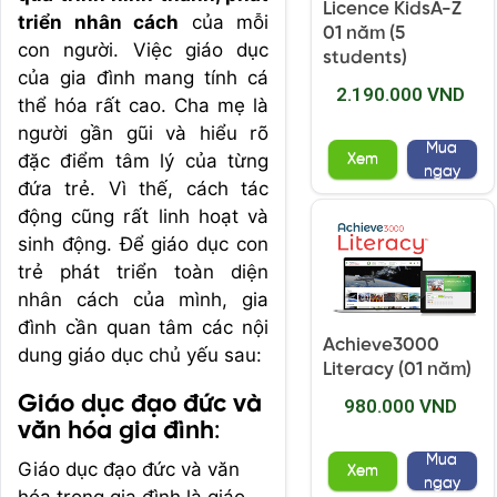
Licence KidsA-Z
triển nhân cách
của mỗi
01 năm (5
con người. Việc giáo dục
students)
của gia đình mang tính cá
2.190.000 VND
thể hóa rất cao. Cha mẹ là
người gần gũi và hiểu rõ
Mua
đặc điểm tâm lý của từng
Xem
ngay
đứa trẻ. Vì thế, cách tác
động cũng rất linh hoạt và
sinh động. Để giáo dục con
trẻ phát triển toàn diện
nhân cách của mình, gia
đình cần quan tâm các nội
Achieve3000
dung giáo dục chủ yếu sau:
Literacy (01 năm)
Giáo dục đạo đức và
980.000 VND
văn hóa gia đình
:
Mua
Giáo dục đạo đức và văn
Xem
ngay