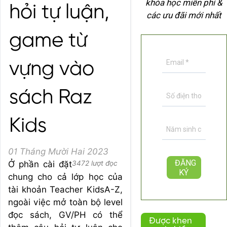
khóa học miễn phí &
hỏi tự luận,
các ưu đãi mới nhất
game từ
vựng vào
sách Raz
Kids
01 Tháng Mười Hai 2023
Ở phần cài đặt
3472 lượt đọc
chung cho cả lớp học của
tài khoản Teacher KidsA-Z,
ngoài việc mở toàn bộ level
đọc sách, GV/PH có thể
Được khen