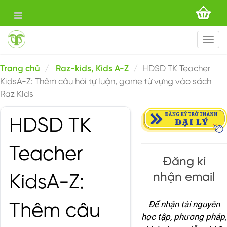
Togg
navi
Trang chủ
Raz-kids, Kids A-Z
HDSD TK Teacher
KidsA-Z: Thêm câu hỏi tự luận, game từ vựng vào sách
Raz Kids
HDSD TK
Teacher
Đăng kí
nhận email
KidsA-Z:
Để nhận tài nguyên
Thêm câu
học tập, phương pháp,