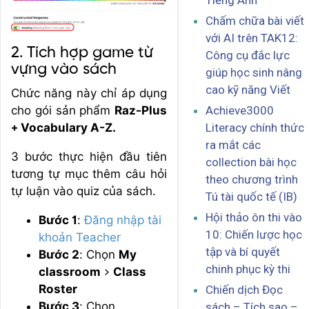
Tiếng Anh
Chấm chữa bài viết
với AI trên TAK12:
2. Tích hợp game từ
Công cụ đắc lực
vựng vào sách
giúp học sinh nâng
cao kỹ năng Viết
Chức năng này chỉ áp dụng
cho gói sản phẩm
Raz-Plus
Achieve3000
+ Vocabulary A-Z.
Literacy chính thức
ra mắt các
3 bước thực hiện đầu tiên
collection bài học
tương tự mục thêm câu hỏi
theo chương trình
tự luận vào quiz của sách.
Tú tài quốc tế (IB)
Hội thảo ôn thi vào
Bước 1
:
Đăng nhập tài
10: Chiến lược học
khoản Teacher
tập và bí quyết
Bước 2
: Chọn
My
chinh phục kỳ thi
classroom
>
Class
Roster
Chiến dịch Đọc
Bước 3
: Chọn
sách – Tích sao –