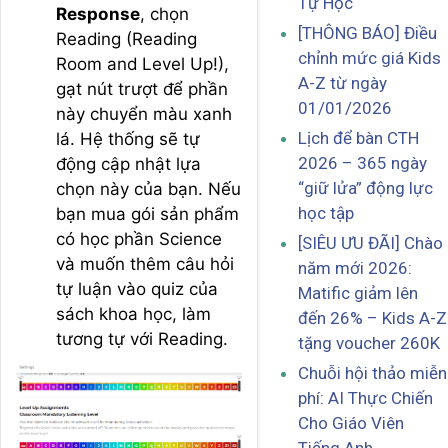
Tự Học
Response
, chọn
[THÔNG BÁO] Điều
Reading (Reading
chỉnh mức giá Kids
Room and Level Up!),
A-Z từ ngày
gạt nút trượt để phần
01/01/2026
này chuyển màu xanh
Lịch để bàn CTH
lá. Hệ thống sẽ tự
2026 – 365 ngày
động cập nhật lựa
“giữ lửa” động lực
chọn này của bạn. Nếu
học tập
bạn mua gói sản phẩm
có học phần Science
[SIÊU ƯU ĐÃI] Chào
và muốn thêm câu hỏi
năm mới 2026:
tự luận vào quiz của
Matific giảm lên
sách khoa học, làm
đến 26% – Kids A-Z
tương tự với Reading.
tặng voucher 260K
Chuỗi hội thảo miễn
phí: AI Thực Chiến
Cho Giáo Viên