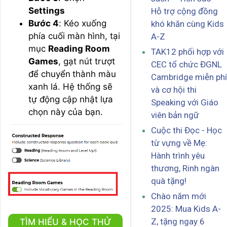
Settings
Hỗ trợ cộng đồng
Bước 4
: Kéo xuống
khó khăn cùng Kids
phía cuối màn hình, tại
A-Z
mục
Reading Room
TAK12 phối hợp với
Games
, gạt nút trượt
CEC tổ chức ĐGNL
để chuyển
thành màu
Cambridge miễn phí
xanh lá. Hệ thống sẽ
và cơ hội thi
tự động cập nhật lựa
Speaking với Giáo
chọn này của bạn.
viên bản ngữ
Cuộc thi Đọc - Học
từ vựng về Mẹ:
Hành trình yêu
thương, Rinh ngàn
quà tặng!
Chào năm mới
2025: Mua Kids A-
Z, tặng ngay 6
TÌM HIỂU & HỌC THỬ