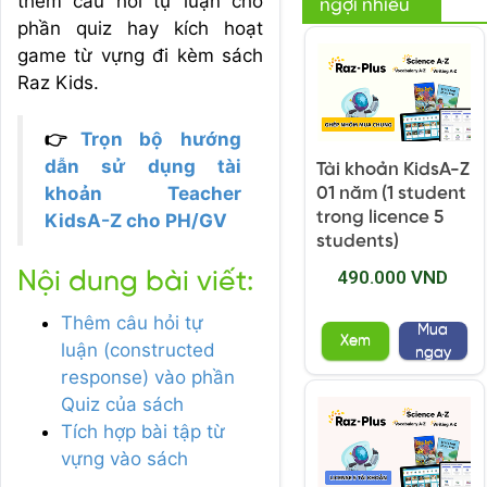
thêm câu hỏi tự luận cho
ngợi nhiều
phần quiz hay kích hoạt
game từ vựng đi kèm sách
Raz Kids.
👉
Trọn bộ hướng
dẫn sử dụng tài
Tài khoản KidsA-Z
khoản Teacher
01 năm (1 student
trong licence 5
KidsA-Z cho PH/GV
students)
490.000 VND
Nội dung bài viết:
Thêm câu hỏi tự
Mua
Xem
luận (constructed
ngay
response) vào phần
Quiz của sách
Tích hợp bài tập từ
vựng vào sách