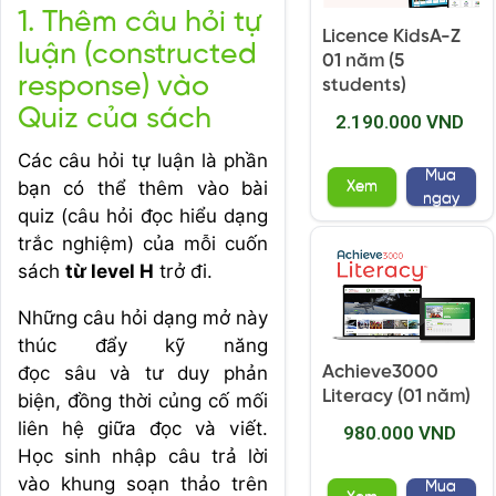
1. Thêm câu hỏi tự
Licence KidsA-Z
luận (constructed
01 năm (5
response) vào
students)
Quiz của sách
2.190.000 VND
Các câu hỏi tự luận là phần
Mua
bạn có thể thêm vào bài
Xem
ngay
quiz (câu hỏi đọc hiểu dạng
trắc nghiệm) của mỗi cuốn
sách
từ level H
trở đi.
Những câu hỏi dạng mở này
thúc đẩy kỹ năng
đọc sâu và tư duy phản
Achieve3000
Literacy (01 năm)
biện, đồng thời củng cố mối
liên hệ giữa đọc và viết.
980.000 VND
Học sinh nhập câu trả lời
vào khung soạn thảo trên
Mua