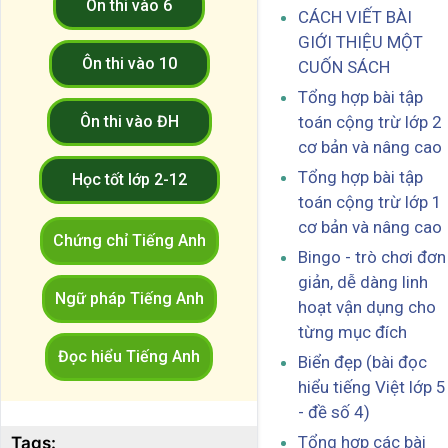
Ôn thi vào 6
CÁCH VIẾT BÀI
GIỚI THIỆU MỘT
Ôn thi vào 10
CUỐN SÁCH
Tổng hợp bài tập
toán cộng trừ lớp 2
Ôn thi vào ĐH
cơ bản và nâng cao
Tổng hợp bài tập
Học tốt lớp 2-12
toán cộng trừ lớp 1
cơ bản và nâng cao
Chứng chỉ Tiếng Anh
Bingo - trò chơi đơn
giản, dễ dàng linh
Ngữ pháp Tiếng Anh
hoạt vận dụng cho
từng mục đích
Đọc hiểu Tiếng Anh
Biển đẹp (bài đọc
hiểu tiếng Việt lớp 5
- đề số 4)
Tổng hợp các bài
Tags: