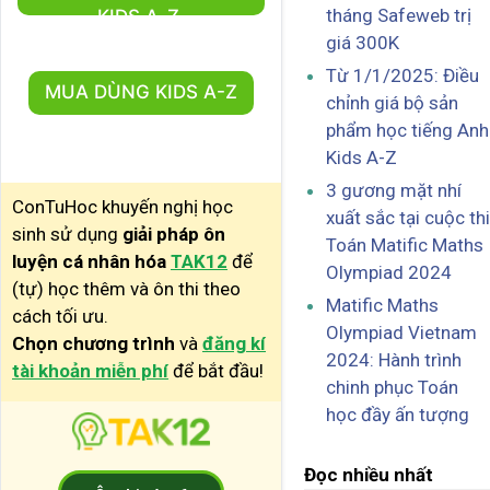
tháng Safeweb trị
KIDS A-Z
giá 300K
Từ 1/1/2025: Điều
MUA DÙNG KIDS A-Z
chỉnh giá bộ sản
phẩm học tiếng Anh
Kids A-Z
3 gương mặt nhí
ConTuHoc khuyến nghị học
xuất sắc tại cuộc thi
sinh sử dụng
giải pháp ôn
Toán Matific Maths
luyện cá nhân hóa
TAK12
để
Olympiad 2024
(tự) học thêm và ôn thi theo
Matific Maths
cách tối ưu.
Olympiad Vietnam
Chọn chương trình
và
đăng kí
2024: Hành trình
tài khoản miễn phí
để bắt đầu!
chinh phục Toán
học đầy ấn tượng
Đọc nhiều nhất