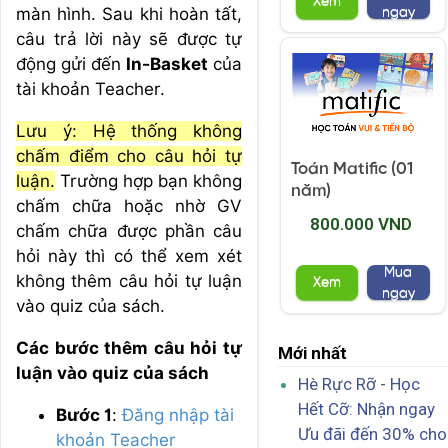
Xem
màn hình. Sau khi hoàn tất,
ngay
câu trả lời này sẽ được tự
động gửi đến
In-Basket
của
tài khoản Teacher.
Lưu ý: Hệ thống không
chấm điểm cho câu hỏi tự
Toán Matific (01
luận.
Trường hợp bạn không
năm)
chấm chữa hoặc nhờ GV
800.000 VND
chấm chữa được phần câu
hỏi này thì có thể xem xét
Mua
không thêm câu hỏi tự luận
Xem
ngay
vào quiz của sách.
Các bước thêm câu hỏi tự
Mới nhất
luận vào quiz của sách
Hè Rực Rỡ - Học
Hết Cỡ: Nhận ngay
Bước 1
:
Đăng nhập tài
Ưu đãi đến 30% cho
khoản Teacher