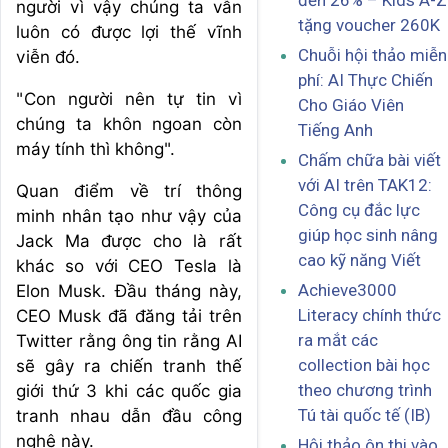
đến 26% – Kids A-Z
người vì vậy chúng ta vẫn
tặng voucher 260K
luôn có được lợi thế vĩnh
Chuỗi hội thảo miễn
viễn đó.
phí: AI Thực Chiến
"Con người nên tự tin vì
Cho Giáo Viên
chúng ta khôn ngoan còn
Tiếng Anh
máy tính thì không".
Chấm chữa bài viết
với AI trên TAK12:
Quan điểm về trí thông
Công cụ đắc lực
minh nhân tạo như vậy của
giúp học sinh nâng
Jack Ma được cho là rất
cao kỹ năng Viết
khác so với CEO Tesla là
Achieve3000
Elon Musk. Đầu tháng này,
Literacy chính thức
CEO Musk đã đăng tải trên
ra mắt các
Twitter rằng ông tin rằng AI
collection bài học
sẽ gây ra chiến tranh thế
theo chương trình
giới thứ 3 khi các quốc gia
Tú tài quốc tế (IB)
tranh nhau dẫn đầu công
nghệ này.
Hội thảo ôn thi vào