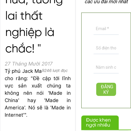
nữa, tương
các ưu đãi mới nhất
lai thất
nghiệp là
chắc! "
27 Tháng Mười 2017
Tỷ phú Jack Ma
9246 lượt đọc
cho rằng: "Đề cập tới lĩnh
vực sản xuất chúng ta
không nên nói 'Made in
China' hay 'Made in
America'. Nó sẽ là 'Made in
Internet'".
Được khen
ngợi nhiều