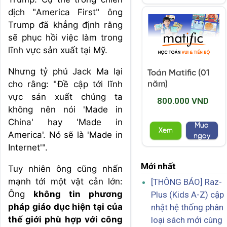
dịch "America First" ông
Trump đã khẳng định rằng
sẽ phục hồi việc làm trong
lĩnh vực sản xuất tại Mỹ.
Nhưng tỷ phú Jack Ma lại
Toán Matific (01
cho rằng: "Đề cập tới lĩnh
năm)
vực sản xuất chúng ta
800.000 VND
không nên nói 'Made in
China' hay 'Made in
Mua
Xem
America'. Nó sẽ là 'Made in
ngay
Internet'".
Mới nhất
Tuy nhiên ông cũng nhấn
mạnh tới một vật cản lớn:
[THÔNG BÁO] Raz-
Ông
không tin phương
Plus (Kids A-Z) cập
pháp giáo dục hiện tại của
nhật hệ thống phân
thế giới phù hợp với công
loại sách mới cùng