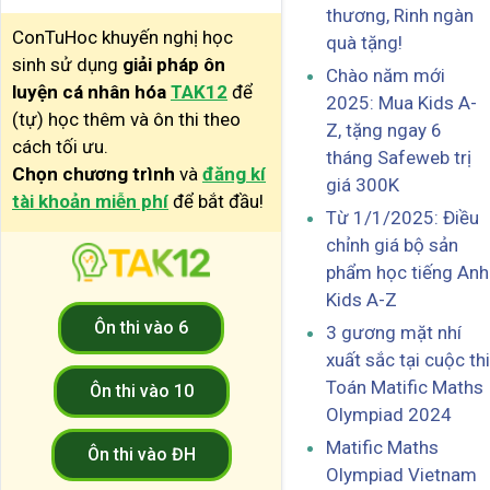
thương, Rinh ngàn
ConTuHoc khuyến nghị học
quà tặng!
sinh sử dụng
giải pháp ôn
Chào năm mới
luyện cá nhân hóa
TAK12
để
2025: Mua Kids A-
(tự) học thêm và ôn thi theo
Z, tặng ngay 6
cách tối ưu.
tháng Safeweb trị
Chọn chương trình
và
đăng kí
giá 300K
tài khoản miễn phí
để bắt đầu!
Từ 1/1/2025: Điều
chỉnh giá bộ sản
phẩm học tiếng Anh
Kids A-Z
Ôn thi vào 6
3 gương mặt nhí
xuất sắc tại cuộc thi
Toán Matific Maths
Ôn thi vào 10
Olympiad 2024
Matific Maths
Ôn thi vào ĐH
Olympiad Vietnam