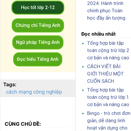
2024: Hành trình
Học tốt lớp 2-12
chinh phục Toán
học đầy ấn tượng
Chứng chỉ Tiếng Anh
Đọc nhiều nhất
Ngữ pháp Tiếng Anh
Tổng hợp bài tập
toán cộng trừ lớp 2
cơ bản và nâng cao
Đọc hiểu Tiếng Anh
CÁCH VIẾT BÀI
GIỚI THIỆU MỘT
CUỐN SÁCH
Tags:
Tổng hợp bài tập
cách mạng công nghiệp
toán cộng trừ lớp 1
cơ bản và nâng cao
Bingo - trò chơi đơn
giản, dễ dàng linh
CÙNG CHỦ ĐỀ:
hoạt vận dụng cho