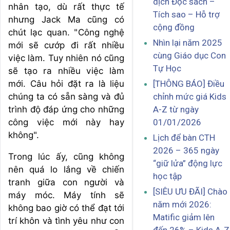
dịch Đọc sách –
nhân tạo, dù rất thực tế
Tích sao – Hỗ trợ
nhưng Jack Ma cũng có
cộng đồng
chút lạc quan. "Công nghệ
Nhìn lại năm 2025
mới sẽ cướp đi rất nhiều
cùng Giáo dục Con
việc làm. Tuy nhiên nó cũng
Tự Học
sẽ tạo ra nhiều việc làm
mới. Câu hỏi đặt ra là liệu
[THÔNG BÁO] Điều
chúng ta có sẵn sàng và đủ
chỉnh mức giá Kids
trình độ đáp ứng cho những
A-Z từ ngày
công việc mới này hay
01/01/2026
không".
Lịch để bàn CTH
2026 – 365 ngày
Trong lúc ấy, cũng không
“giữ lửa” động lực
nên quá lo lắng về chiến
học tập
tranh giữa con người và
[SIÊU ƯU ĐÃI] Chào
máy móc. Máy tính sẽ
năm mới 2026:
không bao giờ có thể đạt tới
Matific giảm lên
trí khôn và tình yêu như con