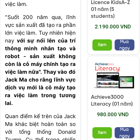
Licence KidsA-Z
việc làm.
01 năm (5
students)
"Suốt 200 năm qua, lĩnh
vực sản xuất đã tạo ra phần
2.190.000 VND
lớn việc làm. Tuy nhiên hiện
nay
với sự nổi lên của trí
Mua
Xem
thông minh nhân tạo và
ngay
robot - sản xuất không
còn là cỗ máy chính tạo ra
việc làm nữa". Thay vào đó
Jack Ma cho rằng lĩnh vực
dịch vụ mới là cỗ máy tạo
ra việc làm trong tương
Achieve3000
lai.
Literacy (01 năm)
980.000 VND
Quan điểm kể trên của Jack
Ma khác biệt hoàn toàn so
Mua
với tổng thống Donald
Xem
ngay
Trump. Cụ thể trong chiến