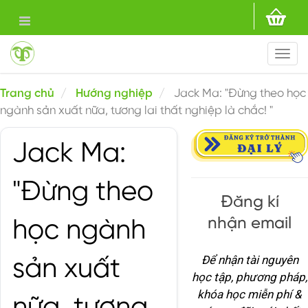
Togg
navi
Trang chủ
Hướng nghiệp
Jack Ma: "Đừng theo học
ngành sản xuất nữa, tương lai thất nghiệp là chắc! "
Jack Ma:
"Đừng theo
Đăng kí
nhận email
học ngành
Để nhận tài nguyên
sản xuất
học tập, phương pháp,
khóa học miễn phí &