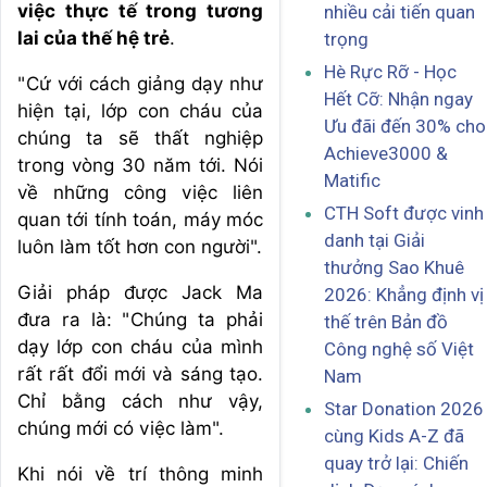
việc thực tế trong tương
nhiều cải tiến quan
lai của thế hệ trẻ
.
trọng
Hè Rực Rỡ - Học
"Cứ với cách giảng dạy như
Hết Cỡ: Nhận ngay
hiện tại, lớp con cháu của
Ưu đãi đến 30% cho
chúng ta sẽ thất nghiệp
Achieve3000 &
trong vòng 30 năm tới. Nói
Matific
về những công việc liên
CTH Soft được vinh
quan tới tính toán, máy móc
danh tại Giải
luôn làm tốt hơn con người".
thưởng Sao Khuê
Giải pháp được Jack Ma
2026: Khẳng định vị
đưa ra là: "Chúng ta phải
thế trên Bản đồ
dạy lớp con cháu của mình
Công nghệ số Việt
rất rất đổi mới và sáng tạo.
Nam
Chỉ bằng cách như vậy,
Star Donation 2026
chúng mới có việc làm".
cùng Kids A-Z đã
quay trở lại: Chiến
Khi nói về trí thông minh