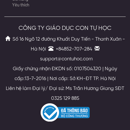
Yêu thích
CÔNG TY GIÁO DỤC CON TỰ HỌC
Số 16 Ngõ 12 đường Khuất Duy Tiến - Thanh Xuân -
Hà Nội
+84852-707-284
support@contuhoc.com
Giấy chứng nhận ĐKDN số: 0107504320 | Ngày
cấp:13-7-2016 | Nơi cấp: Sở KH-ĐT TP. Hà Nội
Liên hệ làm Đại lý/ Đại sứ: Ms Trần Hương Giang SĐT
0325 129 885