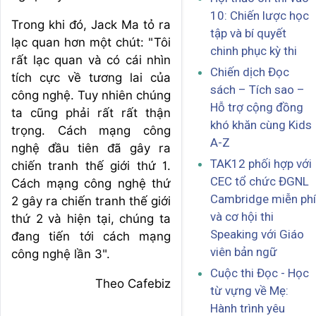
10: Chiến lược học
Trong khi đó, Jack Ma tỏ ra
tập và bí quyết
lạc quan hơn một chút: "Tôi
chinh phục kỳ thi
rất lạc quan và có cái nhìn
Chiến dịch Đọc
tích cực về tương lai của
sách – Tích sao –
công nghệ. Tuy nhiên chúng
Hỗ trợ cộng đồng
ta cũng phải rất rất thận
khó khăn cùng Kids
trọng. Cách mạng công
A-Z
nghệ đầu tiên đã gây ra
TAK12 phối hợp với
chiến tranh thế giới thứ 1.
CEC tổ chức ĐGNL
Cách mạng công nghệ thứ
Cambridge miễn phí
2 gây ra chiến tranh thế giới
và cơ hội thi
thứ 2 và hiện tại, chúng ta
Speaking với Giáo
đang tiến tới cách mạng
viên bản ngữ
công nghệ lần 3".
Cuộc thi Đọc - Học
Theo Cafebiz
từ vựng về Mẹ:
Hành trình yêu