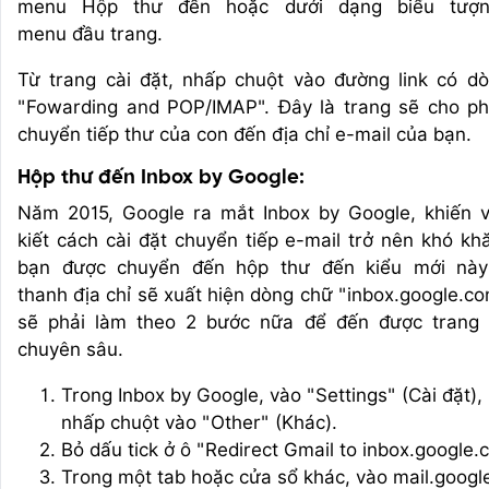
menu Hộp thư đến hoặc dưới dạng biểu tượn
menu đầu trang.
Từ trang cài đặt, nhấp chuột vào đường link có d
"Fowarding and POP/IMAP". Đây là trang sẽ cho p
chuyển tiếp thư của con đến địa chỉ e-mail của bạn.
Hộp thư đến Inbox by Google:
Năm 2015, Google ra mắt Inbox by Google, khiến v
kiết cách cài đặt chuyển tiếp e-mail trở nên khó kh
bạn được chuyển đến hộp thư đến kiểu mới này
thanh địa chỉ sẽ xuất hiện dòng chữ "inbox.google.co
sẽ phải làm theo 2 bước nữa để đến được trang 
chuyên sâu.
Trong Inbox by Google, vào "Settings" (Cài đặt), 
nhấp chuột vào "Other" (Khác).
Bỏ dấu tick ở ô "Redirect Gmail to inbox.google.
Trong một tab hoặc cửa sổ khác, vào mail.goog