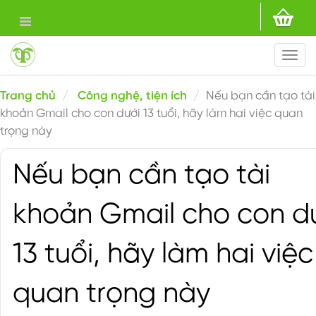
Togg
navi
Trang chủ
Công nghệ, tiện ích
Nếu bạn cần tạo tài
khoản Gmail cho con dưới 13 tuổi, hãy làm hai việc quan
trọng này
Nếu bạn cần tạo tài
khoản Gmail cho con d
13 tuổi, hãy làm hai việc
quan trọng này