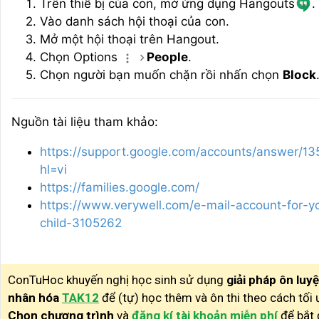
Trên thiế bị của con, mở ứng dụng Hangouts
.
Vào danh sách hội thoại của con.
Mở một hội thoại trên Hangout.
Chọn Options
People
.
Chọn người bạn muốn chặn rồi nhấn chọn
Block
Nguồn tài liệu tham khảo:
https://support.google.com/accounts/answer/1
hl=vi
https://families.google.com/
https://www.verywell.com/e-mail-account-for-y
child-3105262
ConTuHoc khuyến nghị học sinh sử dụng
giải pháp ôn luy
nhân hóa
TAK12
để (tự) học thêm và ôn thi theo cách tối 
Chọn chương trình
và
đăng kí tài khoản miễn phí
để bắt 