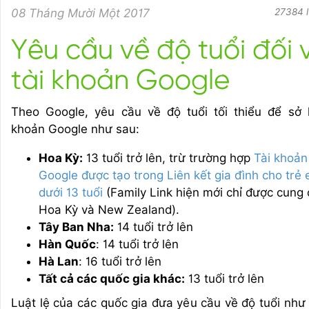
08 Tháng Mười Một 2017
27384 l
Yêu cầu về độ tuổi đối 
tài khoản Google
Theo Google, yêu cầu về độ tuổi tối thiểu để sở 
khoản Google như sau:
Hoa Kỳ:
13 tuổi trở lên, trừ trường hợp
Tài khoản
Google được tạo trong Liên kết gia đình cho trẻ
dưới 13 tuổi
(Family Link hiện mới chỉ được cung 
Hoa Kỳ và New Zealand).
Tây Ban Nha:
14 tuổi trở lên
Hàn Quốc
: 14 tuổi trở lên
Hà Lan
: 16 tuổi trở lên
Tất cả các quốc gia khác:
13 tuổi trở lên
Luật lệ của các quốc gia đưa yêu cầu về độ tuổi như 