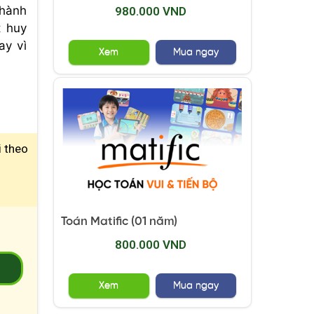
 hành
980.000 VND
t huy
ay vì
Xem
Mua ngay
i theo
Toán Matific (01 năm)
800.000 VND
2
Xem
Mua ngay