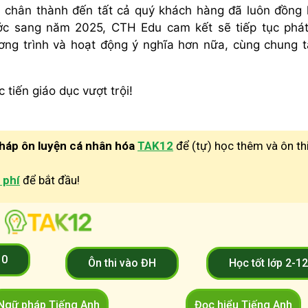
ơn chân thành đến tất cả quý khách hàng đã luôn đồng
ớc sang năm 2025, CTH Edu cam kết sẽ tiếp tục phá
ương trình và hoạt động ý nghĩa hơn nữa, cùng chung t
iến giáo dục vượt trội!
pháp ôn luyện cá nhân hóa
TAK12
để (tự) học thêm và ôn th
 phí
để bắt đầu!
10
Ôn thi vào ĐH
Học tốt lớp 2-1
Ngữ pháp Tiếng Anh
Đọc hiểu Tiếng Anh