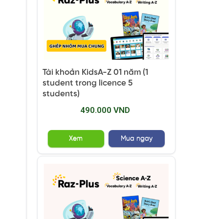
Tài khoản KidsA-Z 01 năm (1
student trong licence 5
students)
490.000 VND
Xem
Mua ngay