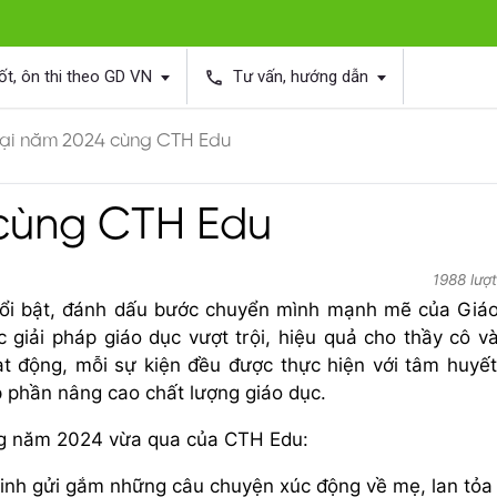
ốt, ôn thi theo GD VN
Tư vấn, hướng dẫn
phone
lại năm 2024 cùng CTH Edu
 cùng CTH Edu
1988 lượ
nổi bật, đánh dấu bước chuyển mình mạnh mẽ của Giá
giải pháp giáo dục vượt trội, hiệu quả cho thầy cô v
t động, mỗi sự kiện đều được thực hiện với tâm huyết
óp phần nâng cao chất lượng giáo dục.
ong năm 2024 vừa qua của CTH Edu:
sinh gửi gắm những câu chuyện xúc động về mẹ, lan tỏa