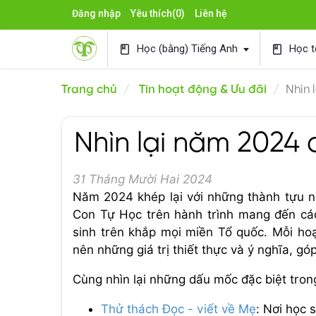
Đăng nhập
Yêu thích
(0)
Liên hệ
Học (bằng) Tiếng Anh
Học t
book
book
Trang chủ
Tin hoạt động & Ưu đãi
Nhìn 
Nhìn lại năm 2024
31 Tháng Mười Hai 2024
Năm 2024 khép lại với những thành tựu 
Con Tự Học trên hành trình mang đến các 
sinh trên khắp mọi miền Tổ quốc. Mỗi hoạ
nên những giá trị thiết thực và ý nghĩa, g
Cùng nhìn lại những dấu mốc đặc biệt tr
Thử thách Đọc - viết về Mẹ
: Nơi học 