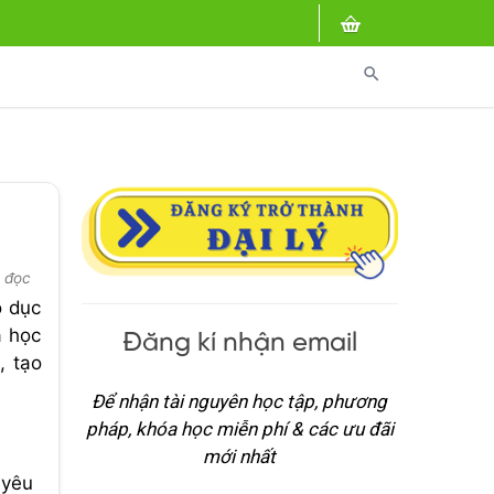
search
t đọc
o dục
à học
Đăng kí nhận email
, tạo
Để nhận tài nguyên học tập, phương
pháp, khóa học miễn phí & các ưu đãi
mới nhất
 yêu