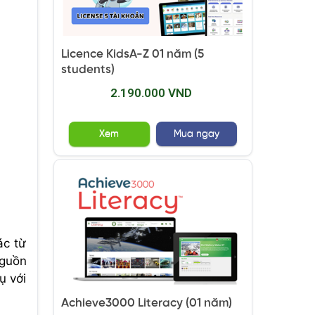
Licence KidsA-Z 01 năm (5
students)
2.190.000 VND
Xem
Mua ngay
ác từ
nguồn
ụ với
Achieve3000 Literacy (01 năm)