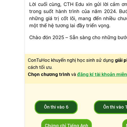
Lời cuối cùng, CTH Edu xin gửi lời cảm 
trong suốt hành trình của năm 2024. Bư
những giá trị cốt lõi, mang đến nhiều ch
một thế hệ tương lai đầy triển vọng.
Chào đón 2025 – Sẵn sàng cho những bước t
ConTuHoc khuyến nghị học sinh sử dụng
giải 
cách tối ưu.
Chọn chương trình
và
đăng kí tài khoản miễn
Ôn thi vào 6
Ôn thi vào 
Chứng chỉ Tiếng Anh