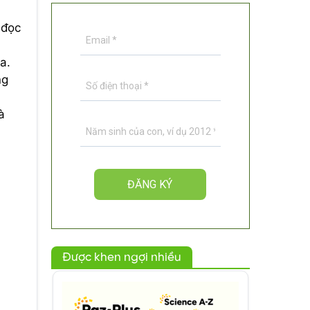
 đọc
a.
ng
à
Được khen ngợi nhiều