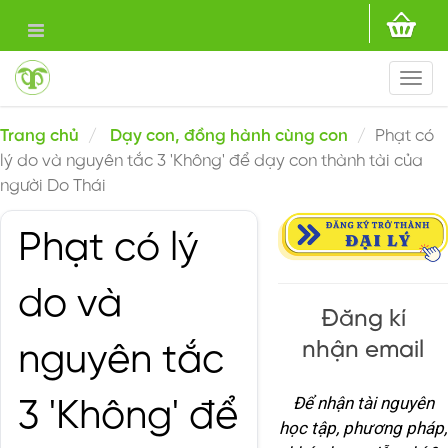
Togg
navi
Trang chủ
Dạy con, đồng hành cùng con
Phạt có
lý do và nguyên tắc 3 'Không' để dạy con thành tài của
người Do Thái
Phạt có lý
do và
Đăng kí
nhận email
nguyên tắc
Để nhận tài nguyên
3 'Không' để
học tập, phương pháp,