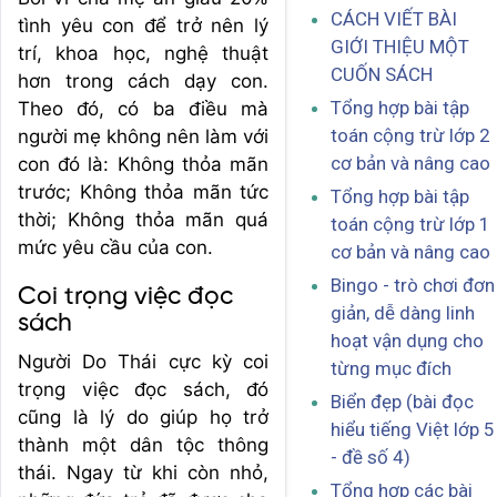
CÁCH VIẾT BÀI
tình yêu con để trở nên lý
GIỚI THIỆU MỘT
trí, khoa học, nghệ thuật
CUỐN SÁCH
hơn trong cách dạy con.
Tổng hợp bài tập
Theo đó, có ba điều mà
toán cộng trừ lớp 2
người mẹ không nên làm với
cơ bản và nâng cao
con đó là: Không thỏa mãn
trước; Không thỏa mãn tức
Tổng hợp bài tập
thời; Không thỏa mãn quá
toán cộng trừ lớp 1
mức yêu cầu của con.
cơ bản và nâng cao
Bingo - trò chơi đơn
Coi trọng việc đọc
giản, dễ dàng linh
sách
hoạt vận dụng cho
Người Do Thái cực kỳ coi
từng mục đích
trọng việc đọc sách, đó
Biển đẹp (bài đọc
cũng là lý do giúp họ trở
hiểu tiếng Việt lớp 5
thành một dân tộc thông
- đề số 4)
thái. Ngay từ khi còn nhỏ,
Tổng hợp các bài