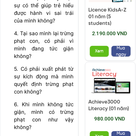
sự có thể giúp trẻ hiểu
Licence KidsA-Z
được hành vi sai trái
01 năm (5
của mình không?
students)
4. Tại sao mình lại trừng
2.190.000 VND
phạt con, có phải vì
mình đang tức giận
Mua
Xem
ngay
không?
5. Có phải xuất phát từ
sự kích động mà mình
quyết định trừng phạt
con không?
Achieve3000
6. Khi mình không tức
Literacy (01 năm)
giận, mình có trừng
980.000 VND
phạt con như vậy
không?
Mua