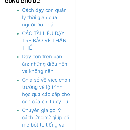
CÙNG CHỦ ĐỀ:
Cách dạy con quản
lý thời gian của
người Do Thái
CÁC TÀI LIỆU DẠY
TRẺ BẢO VỆ THÂN
THỂ
Dạy con trên bàn
ăn: những điều nên
và không nên
Chia sẻ về việc chọn
trường và lộ trình
học qua các cấp cho
con của chị Lucy Lu
Chuyên gia gợi ý
cách ứng xử giúp bố
mẹ bớt to tiếng và