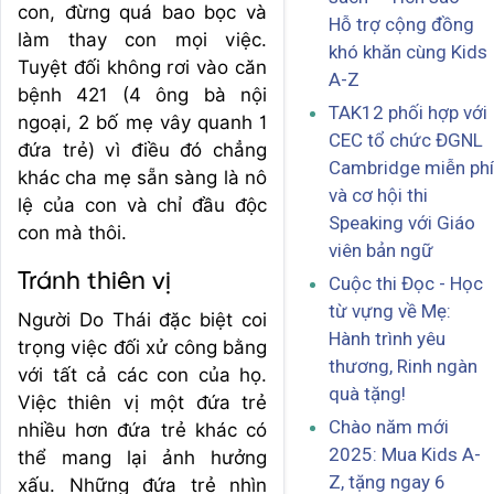
con, đừng quá bao bọc và
Hỗ trợ cộng đồng
làm thay con mọi việc.
khó khăn cùng Kids
Tuyệt đối không rơi vào căn
A-Z
bệnh 421 (4 ông bà nội
TAK12 phối hợp với
ngoại, 2 bố mẹ vây quanh 1
CEC tổ chức ĐGNL
đứa trẻ) vì điều đó chẳng
Cambridge miễn phí
khác cha mẹ sẵn sàng là nô
và cơ hội thi
lệ của con và chỉ đầu độc
Speaking với Giáo
con mà thôi.
viên bản ngữ
Tránh thiên vị
Cuộc thi Đọc - Học
từ vựng về Mẹ:
Người Do Thái đặc biệt coi
Hành trình yêu
trọng việc đối xử công bằng
thương, Rinh ngàn
với tất cả các con của họ.
quà tặng!
Việc thiên vị một đứa trẻ
Chào năm mới
nhiều hơn đứa trẻ khác có
2025: Mua Kids A-
thể mang lại ảnh hưởng
Z, tặng ngay 6
xấu. Những đứa trẻ nhìn