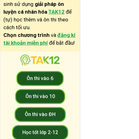
sinh sử dụng
giải pháp ôn
luyện cá nhân hóa
TAK12
để
(tự) học thêm và ôn thi theo
cách tối ưu.
Chọn chương trình
và
đăng kí
tài khoản miễn phí
để bắt đầu!
Ôn thi vào 6
Ôn thi vào 10
Ôn thi vào ĐH
Học tốt lớp 2-12