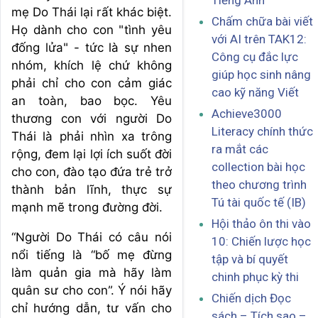
Tiếng Anh
mẹ Do Thái lại rất khác biệt.
Chấm chữa bài viết
Họ dành cho con "tình yêu
với AI trên TAK12:
đống lửa" - tức là sự nhen
Công cụ đắc lực
nhóm, khích lệ chứ không
giúp học sinh nâng
phải chỉ cho con cảm giác
cao kỹ năng Viết
an toàn, bao bọc. Yêu
Achieve3000
thương con với người Do
Literacy chính thức
Thái là phải nhìn xa trông
ra mắt các
rộng, đem lại lợi ích suốt đời
collection bài học
cho con, đào tạo đứa trẻ trở
theo chương trình
thành bản lĩnh, thực sự
Tú tài quốc tế (IB)
mạnh mẽ trong đường đời.
Hội thảo ôn thi vào
“Người Do Thái có câu nói
10: Chiến lược học
nổi tiếng là “bố mẹ đừng
tập và bí quyết
làm quản gia mà hãy làm
chinh phục kỳ thi
quân sư cho con”. Ý nói hãy
Chiến dịch Đọc
chỉ hướng dẫn, tư vấn cho
sách – Tích sao –