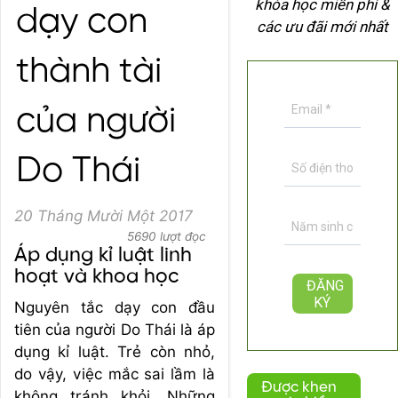
khóa học miễn phí &
dạy con
các ưu đãi mới nhất
thành tài
của người
Do Thái
20 Tháng Mười Một 2017
5690 lượt đọc
Áp dụng kỉ luật linh
hoạt và khoa học
Nguyên tắc dạy con đầu
tiên của người Do Thái là áp
dụng kỉ luật. Trẻ còn nhỏ,
do vậy, việc mắc sai lầm là
Được khen
không tránh khỏi. Những