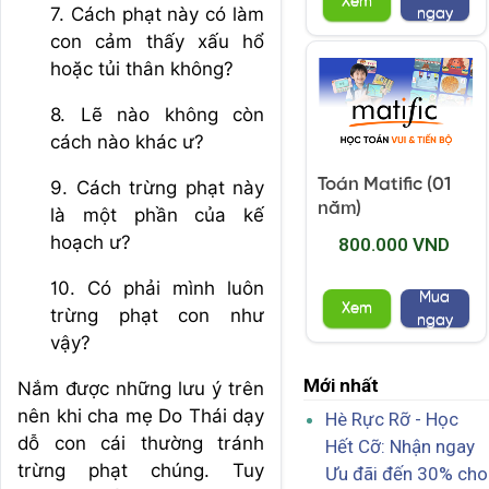
Xem
7. Cách phạt này có làm
ngay
con cảm thấy xấu hổ
hoặc tủi thân không?
8. Lẽ nào không còn
cách nào khác ư?
Toán Matific (01
9. Cách trừng phạt này
năm)
là một phần của kế
hoạch ư?
800.000 VND
10. Có phải mình luôn
Mua
Xem
trừng phạt con như
ngay
vậy?
Mới nhất
Nắm được những lưu ý trên
nên khi cha mẹ Do Thái dạy
Hè Rực Rỡ - Học
dỗ con cái thường tránh
Hết Cỡ: Nhận ngay
trừng phạt chúng. Tuy
Ưu đãi đến 30% cho