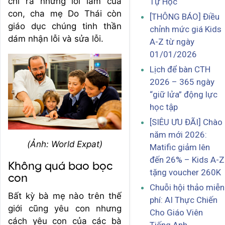
chỉ ra những lỗi lầm của
Tự Học
con, cha mẹ Do Thái còn
[THÔNG BÁO] Điều
giáo dục chúng tinh thần
chỉnh mức giá Kids
dám nhận lỗi và sửa lỗi.
A-Z từ ngày
01/01/2026
Lịch để bàn CTH
2026 – 365 ngày
“giữ lửa” động lực
học tập
[SIÊU ƯU ĐÃI] Chào
năm mới 2026:
(Ảnh: World Expat)
Matific giảm lên
đến 26% – Kids A-Z
Không quá bao bọc
tặng voucher 260K
con
Chuỗi hội thảo miễn
Bất kỳ bà mẹ nào trên thế
phí: AI Thực Chiến
giới cũng yêu con nhưng
Cho Giáo Viên
cách yêu con của các bà