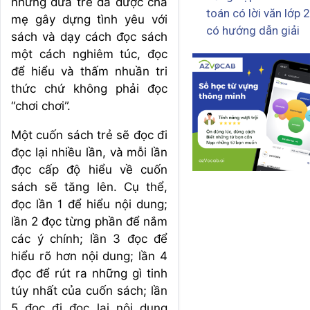
những đứa trẻ đã được cha
toán có lời văn lớp 2
mẹ gây dựng tình yêu với
có hướng dẫn giải
sách và dạy cách đọc sách
một cách nghiêm túc, đọc
để hiểu và thấm nhuần tri
thức chứ không phải đọc
“chơi chơi”.
Một cuốn sách trẻ sẽ đọc đi
đọc lại nhiều lần, và mỗi lần
đọc cấp độ hiểu về cuốn
sách sẽ tăng lên. Cụ thể,
đọc lần 1 để hiểu nội dung;
lần 2 đọc từng phần để nắm
các ý chính; lần 3 đọc để
hiểu rõ hơn nội dung; lần 4
đọc để rút ra những gì tinh
túy nhất của cuốn sách; lần
5 đọc đi đọc lại nội dung