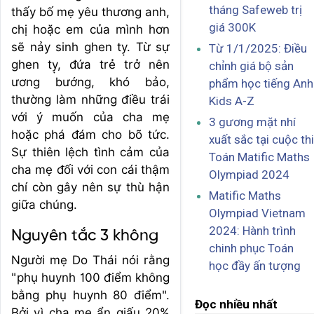
tháng Safeweb trị
thấy bố mẹ yêu thương anh,
giá 300K
chị hoặc em của mình hơn
sẽ nảy sinh ghen tỵ. Từ sự
Từ 1/1/2025: Điều
ghen tỵ, đứa trẻ trở nên
chỉnh giá bộ sản
ương bướng, khó bảo,
phẩm học tiếng Anh
thường làm những điều trái
Kids A-Z
với ý muốn của cha mẹ
3 gương mặt nhí
hoặc phá đám cho bõ tức.
xuất sắc tại cuộc thi
Sự thiên lệch tình cảm của
Toán Matific Maths
cha mẹ đối với con cái thậm
Olympiad 2024
chí còn gây nên sự thù hận
Matific Maths
giữa chúng.
Olympiad Vietnam
2024: Hành trình
Nguyên tắc 3 không
chinh phục Toán
Người mẹ Do Thái nói rằng
học đầy ấn tượng
"phụ huynh 100 điểm không
bằng phụ huynh 80 điểm".
Đọc nhiều nhất
Bởi vì cha mẹ ẩn giấu 20%