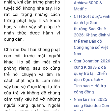
nhiên, khi cần trừng phạt họ
Achieve3000 &
tuyệt đối không nhẹ tay. Họ
Matific
rất coi trọng những cách
CTH Soft được vinh
trừng phạt hợp lí và khoa
danh tại Giải
học, vì như vậy sẽ giúp trẻ
thưởng Sao Khuê
nhận thức được hành vi
2026: Khẳng định vị
đúng đắn.
thế trên Bản đồ
Công nghệ số Việt
Cha mẹ Do Thái không phạt
Nam
con cái trước mặt người
Star Donation 2026
khác. Họ sẽ tìm một căn
cùng Kids A-Z đã
phòng riêng, sau đó cùng
quay trở lại: Chiến
trẻ nói chuyện và tìm ra
dịch Đọc sách –
cách phạt hợp lí. Làm như
Tích sao – Hỗ trợ
vậy bảo vệ được lòng tự tôn
cộng đồng
của trẻ và không để chúng
cảm thấy xấu hổ với những
Nhìn lại năm 2025
người xung quanh. Ngoài
cùng Giáo dục Con