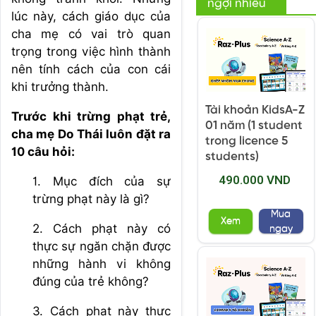
ngợi nhiều
lúc này, cách giáo dục của
cha mẹ có vai trò quan
trọng trong việc hình thành
nên tính cách của con cái
khi trưởng thành.
Tài khoản KidsA-Z
Trước khi trừng phạt trẻ,
01 năm (1 student
cha mẹ Do Thái luôn đặt ra
trong licence 5
10 câu hỏi:
students)
490.000 VND
1. Mục đích của sự
trừng phạt này là gì?
Mua
Xem
2. Cách phạt này có
ngay
thực sự ngăn chặn được
những hành vi không
đúng của trẻ không?
3. Cách phạt này thực