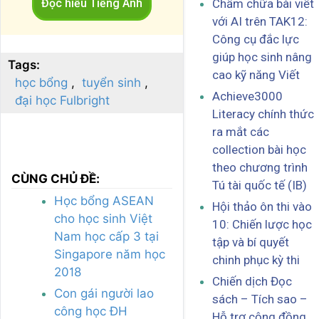
Đọc hiểu Tiếng Anh
Chấm chữa bài viết
với AI trên TAK12:
Công cụ đắc lực
giúp học sinh nâng
Tags:
cao kỹ năng Viết
học bổng
tuyển sinh
Achieve3000
đại học Fulbright
Literacy chính thức
ra mắt các
collection bài học
theo chương trình
CÙNG CHỦ ĐỀ:
Tú tài quốc tế (IB)
Học bổng ASEAN
Hội thảo ôn thi vào
cho học sinh Việt
10: Chiến lược học
Nam học cấp 3 tại
tập và bí quyết
Singapore năm học
chinh phục kỳ thi
2018
Chiến dịch Đọc
Con gái người lao
sách – Tích sao –
công học ĐH
Hỗ trợ cộng đồng