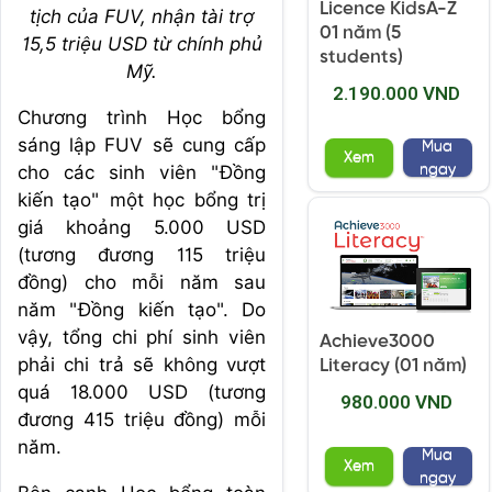
Licence KidsA-Z
tịch của FUV, nhận tài trợ
01 năm (5
15,5 triệu USD từ chính phủ
students)
Mỹ.
2.190.000 VND
Chương trình Học bổng
sáng lập FUV sẽ cung cấp
Mua
Xem
ngay
cho các sinh viên "Đồng
kiến tạo" một học bổng trị
giá khoảng 5.000 USD
(tương đương 115 triệu
đồng) cho mỗi năm sau
năm "Đồng kiến tạo". Do
vậy, tổng chi phí sinh viên
Achieve3000
phải chi trả sẽ không vượt
Literacy (01 năm)
quá 18.000 USD (tương
980.000 VND
đương 415 triệu đồng) mỗi
năm.
Mua
Xem
ngay