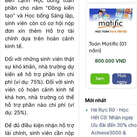
Bên cạnh Học bổng toàn
phần cho năm "Đồng kiến
tạo" và Học bổng Sáng lập,
sinh viên còn có cơ hội nộp
đơn xin thêm Hỗ trợ tài
chính dựa trên hoàn cảnh
Toán Matific (01
kinh tế.
năm)
Đối với những sinh viên thật
800.000 VND
sự khó khăn, nhà trường dự
kiến sẽ hỗ trợ phần lớn chi
Mua
Xem
phí (ví dụ: 75%). Đối với sinh
ngay
viên có hoàn cảnh kinh tế
khá hơn, nhà trường có thể
Mới nhất
hỗ trợ phần nào chi phí (ví
Hè Rực Rỡ - Học
dụ: 25%).
Hết Cỡ: Nhận ngay
Ưu đãi đến 30% cho
Để đủ điều kiện nhận hỗ trợ
Achieve3000 &
tài chính, sinh viên cần nộp