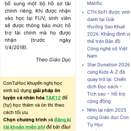
Matific
bổ sung một bộ hồ sơ tài
chính riêng. Khi được nhận
CTH Soft được vinh
vào học tại FUV, sinh viên
danh tại Giải
sẽ được thông báo mức hỗ
thưởng Sao Khuê
trợ tài chính mà họ được
2026: Khẳng định vị
nhận (trước ngày
thế trên Bản đồ
1/4/2018).
Công nghệ số Việt
Nam
Theo Giáo Dục
Star Donation 2026
cùng Kids A-Z đã
quay trở lại: Chiến
ConTuHoc khuyến nghị học
dịch Đọc sách –
sinh sử dụng
giải pháp ôn
Tích sao – Hỗ trợ
luyện cá nhân hóa
TAK12
để
cộng đồng
(tự) học thêm và ôn thi theo
Nhìn lại năm 2025
cách tối ưu.
cùng Giáo dục Con
Chọn chương trình
và
đăng kí
Tự Học
tài khoản miễn phí
để bắt đầu!