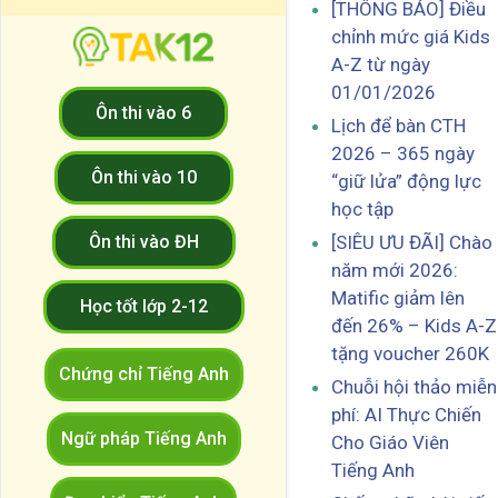
[THÔNG BÁO] Điều
chỉnh mức giá Kids
A-Z từ ngày
01/01/2026
Ôn thi vào 6
Lịch để bàn CTH
2026 – 365 ngày
Ôn thi vào 10
“giữ lửa” động lực
học tập
Ôn thi vào ĐH
[SIÊU ƯU ĐÃI] Chào
năm mới 2026:
Matific giảm lên
Học tốt lớp 2-12
đến 26% – Kids A-Z
tặng voucher 260K
Chứng chỉ Tiếng Anh
Chuỗi hội thảo miễn
phí: AI Thực Chiến
Ngữ pháp Tiếng Anh
Cho Giáo Viên
Tiếng Anh