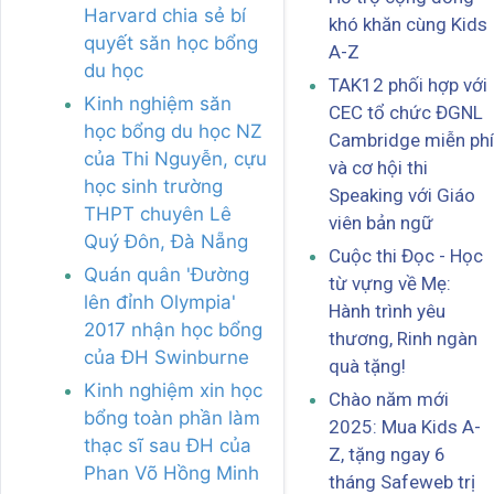
Harvard chia sẻ bí
khó khăn cùng Kids
quyết săn học bổng
A-Z
du học
TAK12 phối hợp với
Kinh nghiệm săn
CEC tổ chức ĐGNL
học bổng du học NZ
Cambridge miễn phí
của Thi Nguyễn, cựu
và cơ hội thi
học sinh trường
Speaking với Giáo
THPT chuyên Lê
viên bản ngữ
Quý Đôn, Đà Nẵng
Cuộc thi Đọc - Học
Quán quân 'Đường
từ vựng về Mẹ:
lên đỉnh Olympia'
Hành trình yêu
2017 nhận học bổng
thương, Rinh ngàn
của ĐH Swinburne
quà tặng!
Kinh nghiệm xin học
Chào năm mới
bổng toàn phần làm
2025: Mua Kids A-
thạc sĩ sau ĐH của
Z, tặng ngay 6
Phan Võ Hồng Minh
tháng Safeweb trị